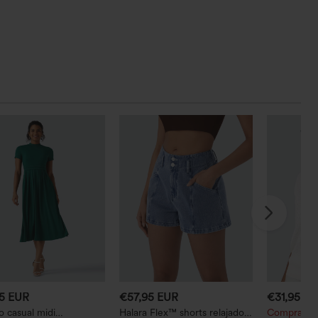
95 EUR
€57,95 EUR
€31,95 E
o casual midi
Halara Flex™ shorts relajados
Compra 2 p