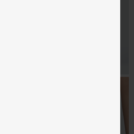
Cupón
Envío gratis
Venta
Regalos gratis
Envío grati
especial