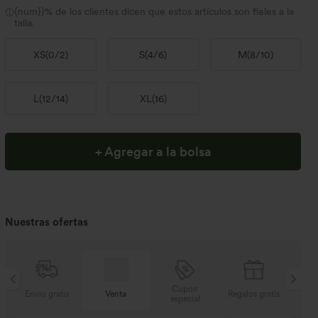
{num}}% de los clientes dicen que estos artículos son fieles a la
talla.
XS
(
0/2
)
S
(
4/6
)
M
(
8/10
)
L
(
12/14
)
XL
(
16
)
+ Agregar a la bolsa
Nuestras ofertas
Cupón
s
Venta
Regalos gratis
Envío gratis
especial