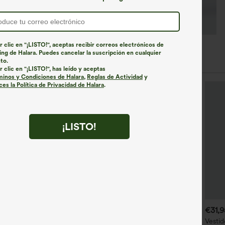
r clic en "¡LISTO!", aceptas recibir correos electrónicos de
ng de Halara. Puedes cancelar la suscripción en cualquier
to.
r clic en "¡LISTO!", has leído y aceptas
minos y Condiciones de Halara
,
Reglas de Actividad
y
es la Política de Privacidad de Halara
.
¡LISTO!
€49,95 EUR
€44,95 EUR
€31,
estido casual midi con
Compra 2 y llévate 1 gratis
Vestid