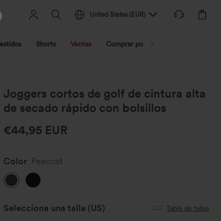
United States
(
EUR
)
estidos
Shorts
Ventas
Comprar por actividad
Compra po
Joggers cortos de golf de cintura alta
de secado rápido con bolsillos
€44,95 EUR
Color
Peacoat
Selecciona una talla
(US)
Tabla de tallas