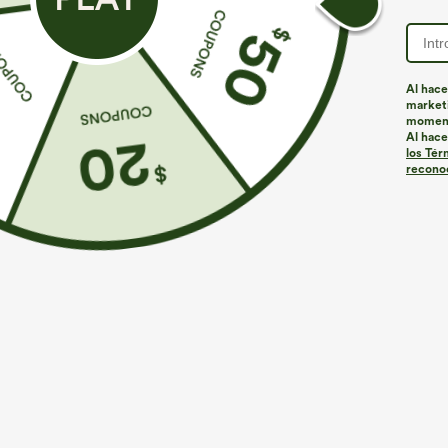
Al hace
marketi
Más para amar
momen
Al hace
los Tér
reconoc
€40,95 EUR
€26,95 EUR
Softlyzero™ Plush High
Top de trabajo de manga
V