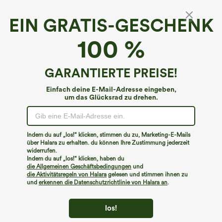
EIN GRATIS-GESCHENK
Hoch taillierte, geraffte Freizeit-Shorts mit
100 %
integriertem Slip, 2,5''
4.6
(
185
)
GARANTIERTE PREISE!
€31,95 EUR
Einfach deine E-Mail-Adresse eingeben,
um das Glücksrad zu drehen.
Indem du auf „los!“ klicken, stimmen du zu, Marketing-E-Mails
über Halara zu erhalten. du können Ihre Zustimmung jederzeit
widerrufen.
Indem du auf „los!“ klicken, haben du
die Allgemeinen Geschäftsbedingungen
und
die Aktivitätsregeln von Halara
gelesen und stimmen ihnen zu
und
erkennen die Datenschutzrichtlinie von Halara an
.
los!