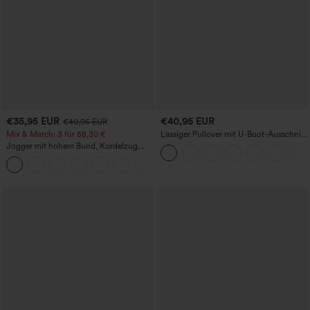
€35,95 EUR
€40,95 EUR
€40,95 EUR
Mix & Match: 3 für 88,30 €
Lässiger Pullover mit U-Boot-Ausschnitt
und Fledermausärmeln.
Jogger mit hohem Bund, Kordelzug
und Raffung, schmal zulaufend,
schnelltrocknend mit kühlendem Griff,
mit Taschen - UPF40+