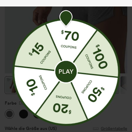
Farbe
Darl Gray Floral Yarn
Wähle die Größe aus
(US)
Größentabelle