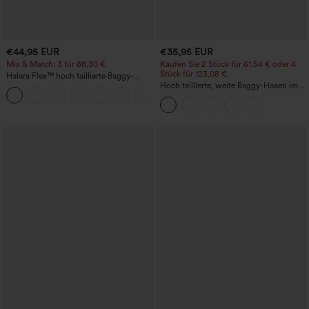
€44,95 EUR
€35,95 EUR
Mix & Match: 3 für 88,30 €
Kaufen Sie 2 Stück für 61,54 € oder 4
Stück für 123,08 €.
Halara Flex™ hoch taillierte Baggy-
Jeans mit Taschen, weitem Bein,
Hoch taillierte, weite Baggy-Hosen im
+2
stonewashed, lässig
Casual-Stil mit Taschen