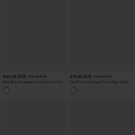
€53,95 EUR
€17,95 EUR
€62,95 EUR
€31,95 EUR
Mid-Rise-Sweatpants im Denim-Print
OneForm Seamless Flow High-Waist
aus French Terry, lässig, mit Taschen
Yogaleggings – nahtlos, mit hoher
Taille, bauchformend und mit
Hebeeffekt für den Po