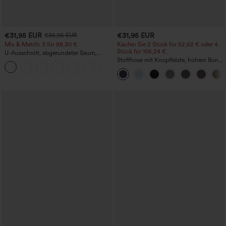
€31,95 EUR
€31,95 EUR
€35,95 EUR
Mix & Match: 3 für 88,30 €
Kaufen Sie 2 Stück für 52,62 € oder 4
Stück für 105,24 €.
U-Ausschnitt, abgerundeter Saum,
InstantCool Yoga-Trägertop – UPF50+
Stoffhose mit Knopfleiste, hohem Bund,
mehreren Taschen und geradem Bein