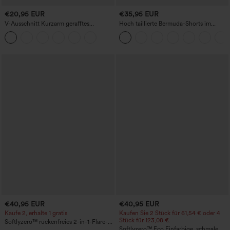
€20,95 EUR
€35,95 EUR
V-Ausschnitt Kurzarm gerafftes
Hoch taillierte Bermuda-Shorts im
schlichtes Freizeit-T-Shirt
Resort-Look, Leinen-Optik, mit
umgeschlagenem Saum, 10'' und
Taschen
€40,95 EUR
€40,95 EUR
Kaufe 2, erhalte 1 gratis
Kaufen Sie 2 Stück für 61,54 € oder 4
Stück für 123,08 €.
Softlyzero™ rückenfreies 2-in-1-Flare-
Trainingskleid – Wannabe – Easy Peezy
Softlyzero™ Eco Einfarbige, schmale,