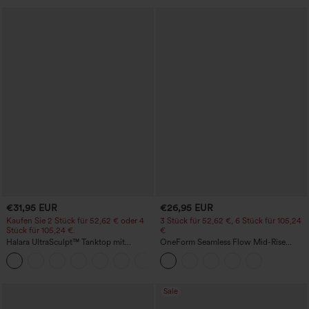
€31,95 EUR
€26,95 EUR
Kaufen Sie 2 Stück für 52,62 € oder 4
3 Stück für 52,62 €, 6 Stück für 105,24
Stück für 105,24 €.
€
Halara UltraSculpt™ Tanktop mit
OneForm Seamless Flow Mid-Rise
Rundhalsausschnitt und
Yoga-Leggings - mittelhoher Bund,
+11
geschwungenem Saum
bauchformend und mit Po-Lifting-
Effekt
Sale