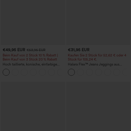
€49,95 EUR
€31,95 EUR
€53,95 EUR
Beim Kauf von 2 Stück 10 % Rabatt |
Kaufen Sie 2 Stück für 52,62 € oder 4
Beim Kauf von 3 Stück 20 % Rabatt
Stück für 105,24 €.
Hoch taillierte, konische, einfarbige
Halara Flex™ Jeans Jeggings aus
Anzughose mit Seitentaschen
elastischem Strick-Denim mit hohem
+8
Bund und Gesäßtaschen