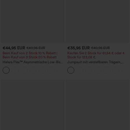
€44,95 EUR
€35,95 EUR
€49,95 EUR
€40,95 EUR
Beim Kauf von 2 Stück 10 % Rabatt |
Kaufen Sie 2 Stück für 61,54 € oder 4
Beim Kauf von 3 Stück 20 % Rabatt
Stück für 123,08 €.
Halara Flex™ Asymmetrische Low-Rise-
Jumpsuit mit verstellbaren Trägern,
Jeans mit Reißverschlusstaschen,
gerafftem Detail, weitem Bein und
+5
Baggy-Stil, weitem Bein, gewaschen,
meliertem Stoff, lässig, mit Taschen -
lässig
Easy Peezy