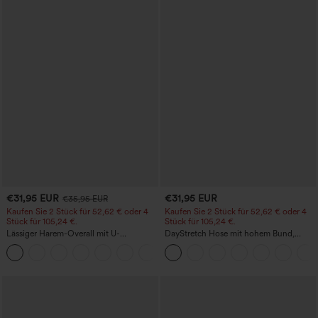
€31,95 EUR
€31,95 EUR
€35,95 EUR
Kaufen Sie 2 Stück für 52,62 € oder 4
Kaufen Sie 2 Stück für 52,62 € oder 4
Stück für 105,24 €.
Stück für 105,24 €.
Lässiger Harem-Overall mit U-
DayStretch Hose mit hohem Bund,
Ausschnitt und Taschen - Easy Peezy
Barrel-Leg und Taschen
+11
Edition