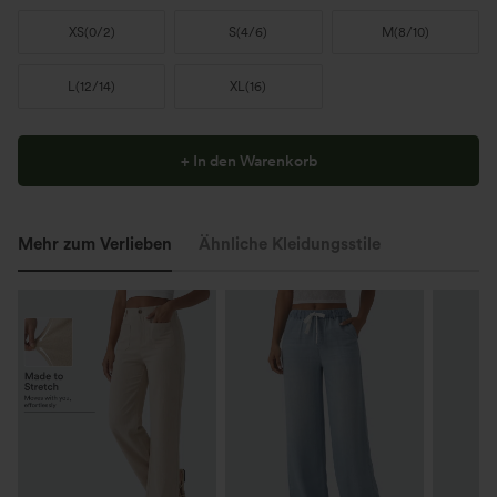
XS
(
0/2
)
S
(
4/6
)
M
(
8/10
)
L
(
12/14
)
XL
(
16
)
+ In den Warenkorb
Mehr zum Verlieben
Ähnliche Kleidungsstile