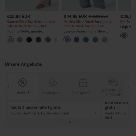
€35,95 EUR
€44,95 EUR
€35,95
€49,95 EUR
Kaufen Sie 2 Stück für 61,54 €
Kaufen Sie 2 Stück für 61,54 €
Kaufe 2, e
oder 4 Stück für 123,08 €.
oder 4 Stück für 123,08 €.
High Wais
Hoch taillierte, gerade
Lässige Jeans mit mittlerer
Straight 
geschnittene, legere Leinen-
Bundhöhe, Kordelzug und
+5
Optik-Hose mit Taschen
Taschen
Unsere Angebote
OSER
KOSTENLOSER
Verkauf
Sondergutschein
Gratisgeschenke
D
VERSAND
Kaufen Sie 2 und 
Kaufe 3 und erhalte 1 gratis
gratis
Kaufen Sie 4 für 3, kaufen Sie 8 für 6
Kaufe 3 für 2, Kauf
für 6