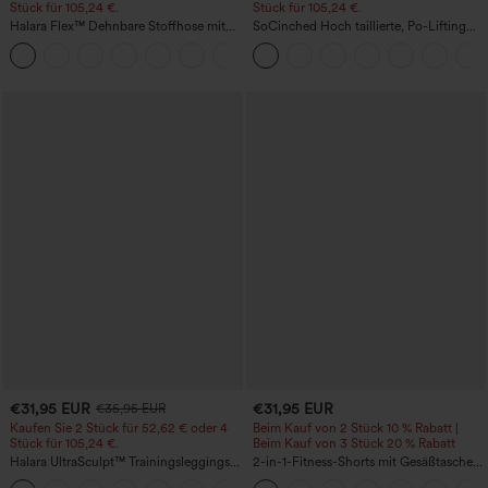
Stück für 105,24 €.
Stück für 105,24 €.
Halara Flex™ Dehnbare Stoffhose mit
SoCinched Hoch taillierte, Po-Lifting
hohem Bund, Waffelmuster,
7/8-Trainingsleggings mit
+21
Seitentaschen und weitem Bein
Bauchkontrolle und Seitentaschen
€31,95 EUR
€31,95 EUR
€35,95 EUR
Kaufen Sie 2 Stück für 52,62 € oder 4
Beim Kauf von 2 Stück 10 % Rabatt |
Stück für 105,24 €.
Beim Kauf von 3 Stück 20 % Rabatt
Halara UltraSculpt™ Trainingsleggings
2-in-1-Fitness-Shorts mit Gesäßtasche
mit hoher Taille – formend, Po-Lifting,
und seitlicher versteckter Tasche 6,3 cm