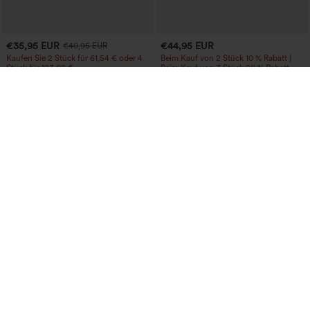
€35,95 EUR
€44,95 EUR
€40,95 EUR
Kaufen Sie 2 Stück für 61,54 € oder 4
Beim Kauf von 2 Stück 10 % Rabatt |
Stück für 123,08 €.
Beim Kauf von 3 Stück 20 % Rabatt
Halara Flex™ Crossover-Flared-Jeans
Halara UltraSculpt™ Baggy-Yogahose
aus elastischem Strick-Denim mit
mit hohem Bund, Bauchkontrolle,
+1
hohem Bund und mehreren Taschen
Color-Block-Streifen und Taschen