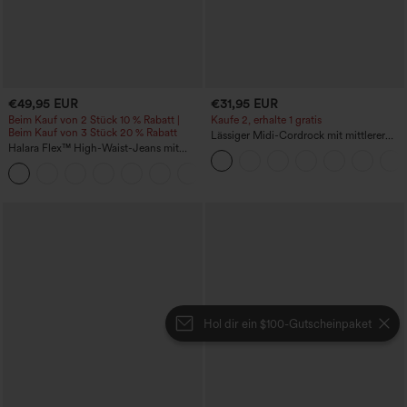
€49,95 EUR
€31,95 EUR
Beim Kauf von 2 Stück 10 % Rabatt |
Kaufe 2, erhalte 1 gratis
Beim Kauf von 3 Stück 20 % Rabatt
Lässiger Midi-Cordrock mit mittlerer
Halara Flex™ High-Waist-Jeans mit
Bundhöhe und vorderseitiger
Bauchkontrolle, weitem Bein und
Klapptasche
Taschen
Hol dir ein $100-Gutscheinpaket