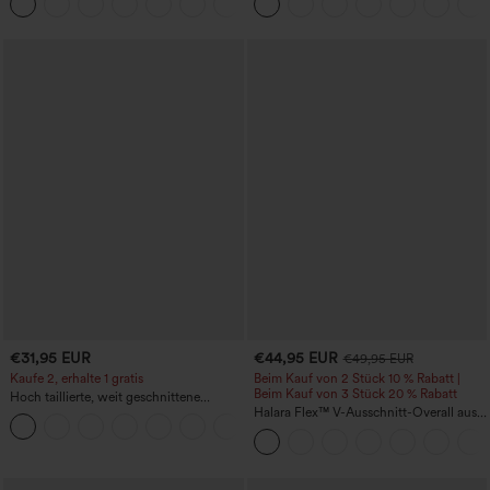
+15
Bauchkontrolle und mit Taschen
€31,95 EUR
€44,95 EUR
€49,95 EUR
Kaufe 2, erhalte 1 gratis
Beim Kauf von 2 Stück 10 % Rabatt |
Beim Kauf von 3 Stück 20 % Rabatt
Hoch taillierte, weit geschnittene
Freizeithose aus Leinenmischung mit
Halara Flex™ V-Ausschnitt-Overall aus
+5
Kordelzug und Taschen
gewaschenem Denim mit Taschen –
lässig