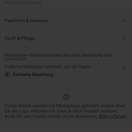
PRODUKT ID: 02919199
Passform & Features
Eingenähte Unterwäsche
flacher Bund
Raffung
Stoff & Pflege
Schlitz-Design
überziehen
lässig
7,5 cm
Kostenloser Standardversand bei einer Bestellung über
€70,46 EUR
mit hohem Bund
eng geschnitten
Mittlere Dehnung
Einfache Rückgabe innerhalb von 30 Tagen
Vier-Wege-Stretch
Einfache Bezahlung
Einige Artikel werden mit Markenlogo geliefert, andere ohne.
Ob ein Logo enthalten ist, kann je nach Produkt variieren.
Auch Stil und Farben können leicht abweichen.
Mehr erfahren