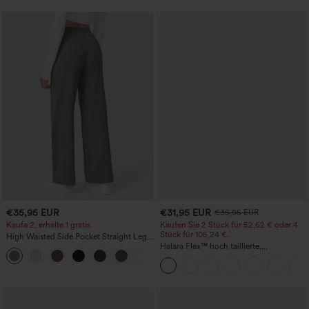
€35,95 EUR
€31,95 EUR
€35,95 EUR
Kaufe 2, erhalte 1 gratis
Kaufen Sie 2 Stück für 52,62 € oder 4
Stück für 105,24 €.
High Waisted Side Pocket Straight Leg
Work Pants
Halara Flex™ hoch taillierte,
+23
figurformende Arbeitshose, die die Taille
schmaler wirken lässt, mit Taschen,
weitem Bein und Mikro-Waffelstruktur