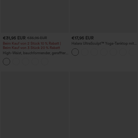
€31,95 EUR
€17,95 EUR
€35,95 EUR
Beim Kauf von 2 Stück 10 % Rabatt |
Halara UltraSculpt™ Yoga-Tanktop mit
Beim Kauf von 3 Stück 20 % Rabatt
doppelten Trägern und gedrehtem
Rückendesign
High-Waist, bauchformender, geraffter
Midirock mit geschwungenem Saum, 2-
in-1 Fleece/PU, lässig