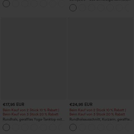
+29
hoch taillierte Wanderhose mit
mehreren Taschen
€17,95 EUR
€24,95 EUR
Beim Kauf von 2 Stück 10 % Rabatt |
Beim Kauf von 2 Stück 10 % Rabatt |
Beim Kauf von 3 Stück 20 % Rabatt
Beim Kauf von 3 Stück 20 % Rabatt
Rundhals, gerafftes Yoga-Tanktop mit
Rundhalsausschnitt, Kurzarm, gerafftes
Cool-Touch-Effekt – UPF50+
Cool-Touch Yoga-Sporttop - UPF50+
+16