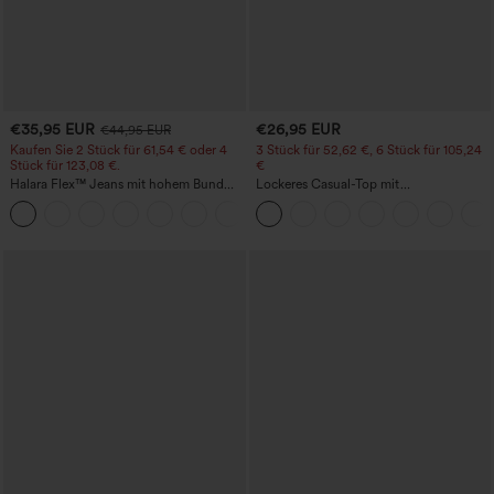
€35,95 EUR
€26,95 EUR
€44,95 EUR
Kaufen Sie 2 Stück für 61,54 € oder 4
3 Stück für 52,62 €, 6 Stück für 105,24
Stück für 123,08 €.
€
Halara Flex™ Jeans mit hohem Bund
Lockeres Casual-Top mit
und Taschen, gewaschener, lässiger
Rundhalsausschnitt und
+5
Bootcut
Fledermausärmeln