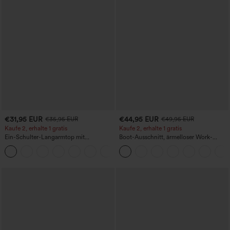
€31,95 EUR
€44,95 EUR
€35,95 EUR
€49,95 EUR
Kaufe 2, erhalte 1 gratis
Kaufe 2, erhalte 1 gratis
Ein-Schulter-Langarmtop mit
Boot-Ausschnitt, ärmelloser Work-
Daumenloch, geschwungener Saum
Jumpsuit mit seitlicher Bindung,
+3
(High-Low), schnell trocknend – Yoga-
kühlender Cool-Touch-Effekt, gestreift
Sporttop mit integriertem BH
und mit Taschen – Easy Peezy Edition