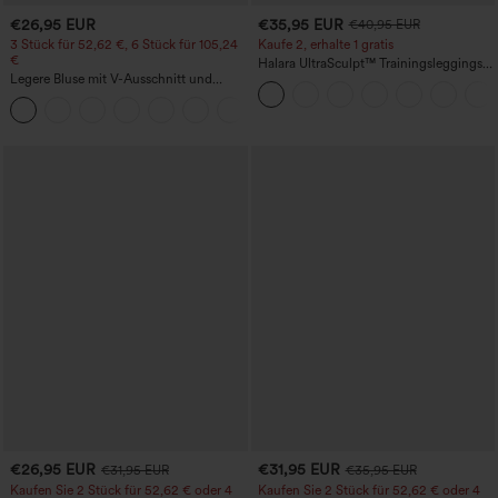
€26,95 EUR
€35,95 EUR
€40,95 EUR
3 Stück für 52,62 €, 6 Stück für 105,24
Kaufe 2, erhalte 1 gratis
€
Halara UltraSculpt™ Trainingsleggings
Legere Bluse mit V-Ausschnitt und
mit hohem Bund – raffende Push-up-
kurzen Puffärmeln
Po-Form, Bauchkontrolle, Taschen und
formende Passform
€26,95 EUR
€31,95 EUR
€31,95 EUR
€35,95 EUR
Kaufen Sie 2 Stück für 52,62 € oder 4
Kaufen Sie 2 Stück für 52,62 € oder 4