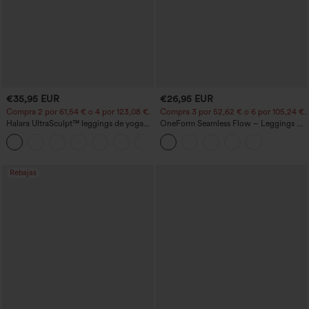
€35,95 EUR
€26,95 EUR
Compra 2 por 61,54 € o 4 por 123,08 €.
Compra 3 por 52,62 € o 6 por 105,24 €.
Halara UltraSculpt™ leggings de yoga
OneForm Seamless Flow – Leggings de
bootcut de talle alto con control
yoga sin costuras, tiro medio, control de
+11
abdominal, efecto moldeador y bolsillos
abdomen y realce de glúteos
Rebajas