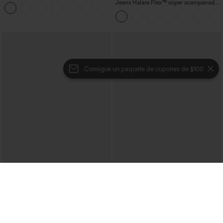
con bolsillos, pierna recta y lavados
Jeans Halara Flex™ súper acampanado
+3
elástico lavado bolsillo cruzado tiro alto
Consigue un paquete de cupones de $100
€26,95 EUR
€31,95 EUR
Compra 3 por 52,62 € o 6 por 105,24 €.
Pantalón de pana de tiro medio con
cremallera
Joggers estilo 'pedal pusher' para yoga
de talle alto, fruncidos y jaspeados, con
+4
bolsillos