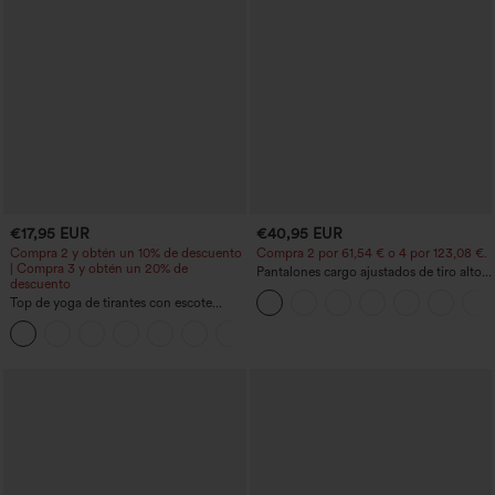
€17,95 EUR
€40,95 EUR
Compra 2 y obtén un 10% de descuento
Compra 2 por 61,54 € o 4 por 123,08 €.
| Compra 3 y obtén un 20% de
Pantalones cargo ajustados de tiro alto
descuento
con múltiples bolsillos y cremallera con
Top de yoga de tirantes con escote
botones
redondo, fruncido y tacto fresco -
+16
UPF50+