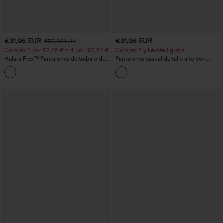
€31,95 EUR
€31,95 EUR
€35,95 EUR
Compra 2 por 52,62 € o 4 por 105,24 €.
Compra 2 y llévate 1 gratis
Halara Flex™ Pantalones de trabajo de
Pantalones casual de talle alto con
talle alto, moldeadores del cuerpo, que
cordón, pernera ancha, en mezcla de
+10
estilizan la cintura, con bolsillos, de
lino y con bolsillos
pierna ancha en micro‑waffle