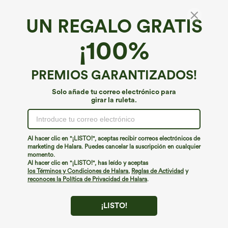
UN REGALO GRATIS
Halara UltraSculpt™*
¡100%
SoCinched Leggings talla grande
entrenamiento bolsillo lateral moldeador
abdomen tiro alto
4.7
(
2348
)
PREMIOS GARANTIZADOS!
€31,95 EUR
€35,95 EUR
Solo añade tu correo electrónico para
girar la ruleta.
Al hacer clic en "¡LISTO!", aceptas recibir correos electrónicos de
marketing de Halara. Puedes cancelar la suscripción en cualquier
momento.
Al hacer clic en "¡LISTO!", has leído y aceptas
los Términos y Condiciones de Halara
,
Reglas de Actividad
y
reconoces la Política de Privacidad de Halara
.
¡LISTO!