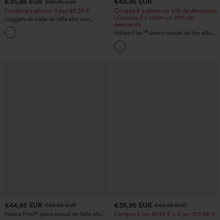
€35,95 EUR
€49,95 EUR
€40,95 EUR
Combina y ahorra: 3 por 88,30 €
Compra 2 y obtén un 10% de descuento
| Compra 3 y obtén un 20% de
Joggers de baile de talle alto con
descuento
cordón, fruncidos, corte cónico, secado
rápido, tacto fresco y bolsillos - UPF40+
Halara Flex™ Jeans casual de tiro alto
con control abdominal, pernera ancha y
bolsillos
€44,95 EUR
€35,95 EUR
€49,95 EUR
€40,95 EUR
Halara Flex™ jeans casual de talle alto
Compra 2 por 61,54 € o 4 por 123,08 €.