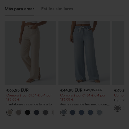
Más para amar
Estilos similares
€35,95 EUR
€44,95 EUR
€35,95
€49,95 EUR
Compra 2 por 61,54 € o 4 por
Compra 2 por 61,54 € o 4 por
Compra 2 y
123,08 €.
123,08 €.
High Wais
Pantalones casual de talle alto y
Jeans casual de tiro medio con
Straight 
pierna recta con tacto de lino y
cordón y bolsillos
+5
bolsillos