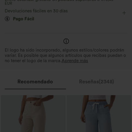
EUR
Suave y elegante
Compresión para moldear
Fácil de poner
Largo 7/8
Tiro alto
Skinny
Devoluciones fáciles en 30 días
Pago Fácil
Evacua la humedad
Elasticidad alta
Elástico en 4 direcciones
El logo ha sido incorporado, algunos estilos/colores podrán
variar. Es posible que algunos artículos que recibas puedan o
no tener el logo de la marca.
Aprende más
Recomendado
Reseñas(2348)