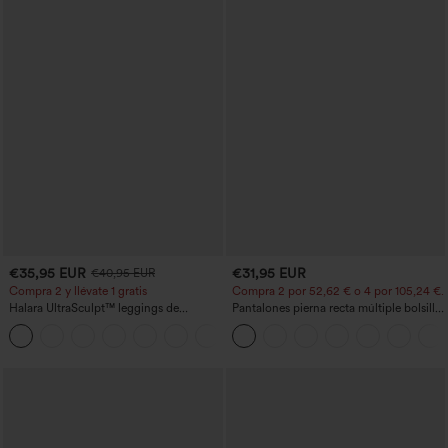
€35,95 EUR
€31,95 EUR
€40,95 EUR
Compra 2 y llévate 1 gratis
Compra 2 por 52,62 € o 4 por 105,24 €.
Halara UltraSculpt™ leggings de
Pantalones pierna recta múltiple bolsillo
entrenamiento moldeadores de talle alto
botón tiro alto
+11
con fruncido trasero que realza los
glúteos, control de abdomen y bolsillos