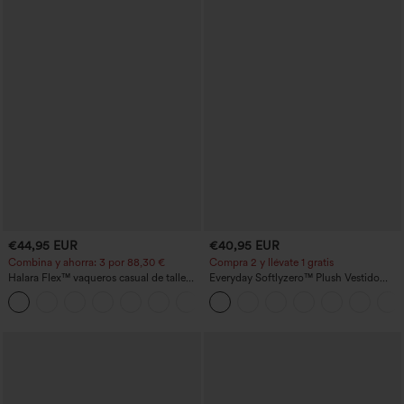
€44,95 EUR
€40,95 EUR
Combina y ahorra: 3 por 88,30 €
Compra 2 y llévate 1 gratis
Halara Flex™ vaqueros casual de talle
Everyday Softlyzero™ Plush Vestido
alto con bolsillos, estilo baggy de pierna
deportivo sin espalda 2 en 1
+2
ancha, efecto lavado
acampanado -Wannabe -Easy Peezy