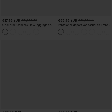
€17,95 EUR
€53,95 EUR
€31,95 EUR
€62,95 EUR
OneForm Seamless Flow leggings de
Pantalones deportivos casual en French
yoga de talle alto con control abdominal
terry con estampado denim, tiro medio,
y realce de glúteos
estilo jeans y bolsillos