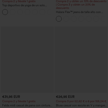
Compra 2 y llévate 1 gratis
Compra 2 y obtén un 10% de descuento
| Compra 3 y obtén un 20% de
Top deportivo de yoga de un solo
descuento
hombro, manga larga con agujero para
+3
el pulgar, dobladillo curvo estilo high-
Halara Flex™ jeans de talle alto con
low (frente más corto, espalda más
bolsillos, dobladillo enrollado, pierna
larga), de secado rápido, con sujetador
ancha y efecto lavado, estilo casual
incorporado
€31,95 EUR
€26,95 EUR
Compra 2 y llévate 1 gratis
Compra 3 por 52,62 € o 6 por 105,24 €.
Falda midi casual de pana con cintura
Blusa casual con escote en V y mangas