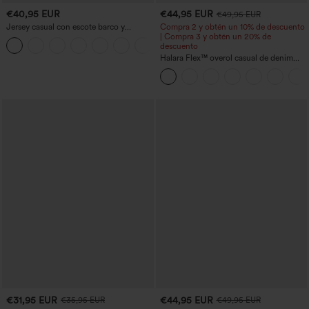
€40,95 EUR
€44,95 EUR
€49,95 EUR
Jersey casual con escote barco y
Compra 2 y obtén un 10% de descuento
mangas murciélago
| Compra 3 y obtén un 20% de
+1
descuento
Halara Flex™ overol casual de denim
lavado con escote en V y bolsillos
€31,95 EUR
€44,95 EUR
€35,95 EUR
€49,95 EUR