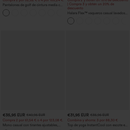
| Compra 3 y obtén un 20% de
Pantalones de golf de cintura media con
descuento
cordón, dobladillo curvo, secado rápido,
+2
de corte cónico y con bolsillos - UPF40+
Halara Flex™ vaqueros casual lavados
asimétricos de tiro bajo con bolsillos
con cremallera, corte baggy y pierna
ancha
€35,95 EUR
€31,95 EUR
€40,95 EUR
€35,95 EUR
Compra 2 por 61,54 € o 4 por 123,08 €.
Combina y ahorra: 3 por 88,30 €
Mono casual con tirantes ajustables,
Top de yoga InstantCool con escote en
fruncidos, pierna ancha, tejido jaspeado
U y bajo curvado - UPF50+