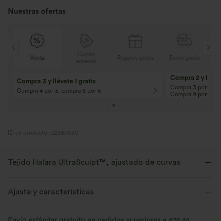
Nuestras ofertas
Cupón
is
Venta
Regalos gratis
Envío gratis
especial
Compra 2 y llévat
Compra 3 y llévate 1 gratis
Compra 3 por 2, Co
Compra 4 por 3, compra 8 por 6
Compra 9 por 6
ID de producto: 02680030
Tejido Halara UltraSculpt™, ajustado de curvas
Destaca tus curvas con nuestro tejido moldeador.
Ajuste y características
Elástico en cuatro direcciones
Transpirable
Sujeción media
Cintura plana
Con bolsillos
Envío estándar gratuito en pedidos superiores a
€70,46