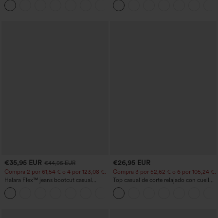
+10
y bolsillos - Easy Peezy
€35,95 EUR
€26,95 EUR
€44,95 EUR
Compra 2 por 61,54 € o 4 por 123,08 €.
Compra 3 por 52,62 € o 6 por 105,24 €.
Halara Flex™ jeans bootcut casual
Top casual de corte relajado con cuello
lavados, de talle alto y con bolsillos
redondo y mangas murciélago.
+5