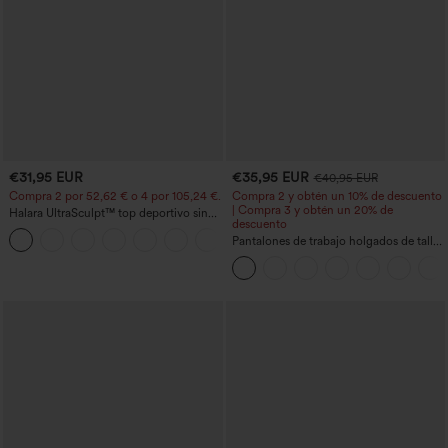
€31,95 EUR
€35,95 EUR
€40,95 EUR
Compra 2 por 52,62 € o 4 por 105,24 €.
Compra 2 y obtén un 10% de descuento
| Compra 3 y obtén un 20% de
Halara UltraSculpt™ top deportivo sin
descuento
mangas con escote redondo y bajo
+11
curvo
Pantalones de trabajo holgados de talle
medio con bolsillos y pernera estilo
barril