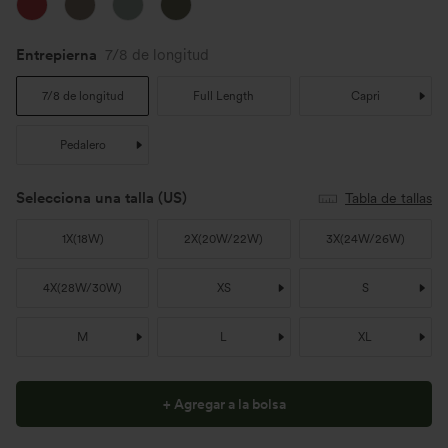
Entrepierna
7/8 de longitud
7/8 de longitud
Full Length
Capri
Pedalero
Selecciona una talla
(US)
Tabla de tallas
1X
(
18W
)
2X
(
20W/22W
)
3X
(
24W/26W
)
4X
(
28W/30W
)
XS
S
M
L
XL
+ Agregar a la bolsa