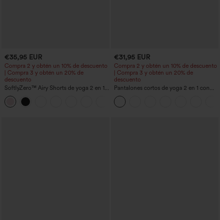
€35,95 EUR
€31,95 EUR
Compra 2 y obtén un 10% de descuento
Compra 2 y obtén un 10% de descuento
| Compra 3 y obtén un 20% de
| Compra 3 y obtén un 20% de
descuento
descuento
SoftlyZero™ Airy Shorts de yoga 2 en 1
Pantalones cortos de yoga 2 en 1 con
InstantCool de talle súper alto, 7" con
bolsillo trasero de talle muy alto y
+23
bolsillos
bolsillo lateral oculto de 5&#39;&#39;
de longitud más larga