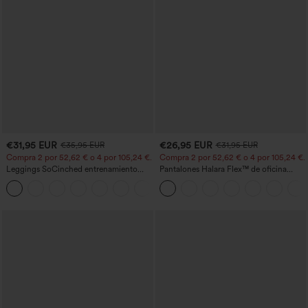
€31,95 EUR
€26,95 EUR
€35,95 EUR
€31,95 EUR
Compra 2 por 52,62 € o 4 por 105,24 €.
Compra 2 por 52,62 € o 4 por 105,24 €.
Leggings SoCinched entrenamiento
Pantalones Halara Flex™ de oficina
moldeador abdomen bolsillo lateral tiro
anchos plisados de tiro alto con bolsillos
+16
alto
en tela tipo gofre