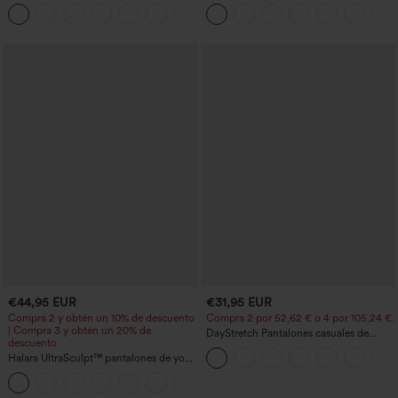
media y bolsillo lateral frontal con
cortas abullonadas
+1
solapa
€44,95 EUR
€31,95 EUR
Compra 2 y obtén un 10% de descuento
Compra 2 por 52,62 € o 4 por 105,24 €.
| Compra 3 y obtén un 20% de
DayStretch Pantalones casuales de
descuento
cintura alta con pernera tipo barril y
Halara UltraSculpt™ pantalones de yoga
bolsillos
holgados de talle alto con control
abdominal, rayas color block y bolsillos