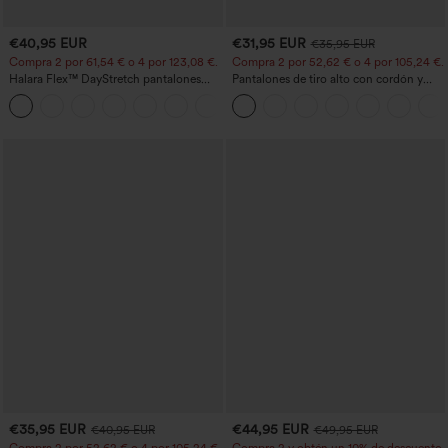
€40,95 EUR
€31,95 EUR
€35,95 EUR
Compra 2 por 61,54 € o 4 por 123,08 €.
Compra 2 por 52,62 € o 4 por 105,24 €.
Halara Flex™ DayStretch pantalones
Pantalones de tiro alto con cordón y
acampanados de trabajo de tiro medio
bolsillos, pernera ancha, holgados y de
+12
con bolsillo lateral con cremallera
estilo casual con tacto de lino.
€35,95 EUR
€44,95 EUR
€40,95 EUR
€49,95 EUR
Compra 2 por 52,62 € o 4 por 105,24 €.
Compra 2 y obtén un 10% de descuento