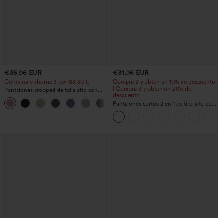
€35,95 EUR
€31,95 EUR
Combina y ahorra: 3 por 88,30 €
Compra 2 y obtén un 10% de descuento
| Compra 3 y obtén un 20% de
Pantalones cropped de talle alto con
descuento
bolsillos con cremallera y efecto lino
+7
Pantalones cortos 2 en 1 de tiro alto con
bolsillo interior y trasero