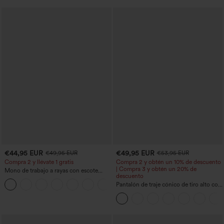
€44,95 EUR
€49,95 EUR
€49,95 EUR
€53,95 EUR
Compra 2 y llévate 1 gratis
Compra 2 y obtén un 10% de descuento
| Compra 3 y obtén un 20% de
Mono de trabajo a rayas con escote
descuento
barco, sin mangas, lazo lateral, tacto
+8
Cool Touch y bolsillos - Edición Easy
Pantalón de traje cónico de tiro alto con
Peezy
bolsillos