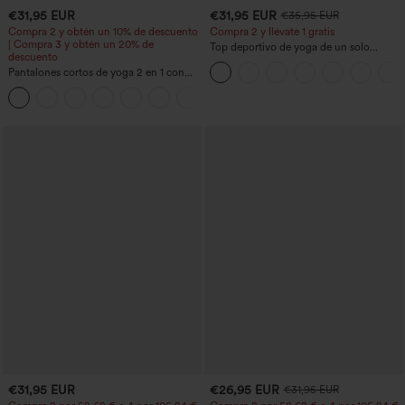
€31,95 EUR
€31,95 EUR
€35,95 EUR
Compra 2 y obtén un 10% de descuento
Compra 2 y llévate 1 gratis
| Compra 3 y obtén un 20% de
Top deportivo de yoga de un solo
descuento
hombro, manga larga con agujero para
Pantalones cortos de yoga 2 en 1 con
el pulgar, dobladillo curvo estilo high-
bolsillo trasero de talle muy alto y
low (frente más corto, espalda más
+20
bolsillo lateral oculto de 5&#39;&#39;
larga), de secado rápido, con sujetador
de longitud más larga
incorporado
€31,95 EUR
€26,95 EUR
€31,95 EUR