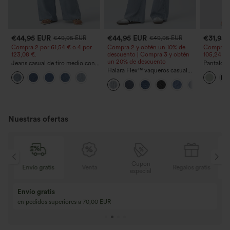
€44,95 EUR
€44,95 EUR
€31,95
€49,95 EUR
€49,95 EUR
Compra 2 por 61,54 € o 4 por
Compra 2 y obtén un 10% de
Compra 2 
123,08 €.
descuento | Compra 3 y obtén
105,24 €.
un 20% de descuento
Jeans casual de tiro medio con
Pantalone
cordón y bolsillos
Halara Flex™ vaqueros casual
cordón y b
lavados asimétricos de tiro bajo
ancha, ho
con bolsillos con cremallera,
casual con
corte baggy y pierna ancha
Nuestras ofertas
Cupón
tis
Envío gratis
Venta
Regalos gratis
E
especial
Envío gratis
en pedidos superiores a 70,00 EUR