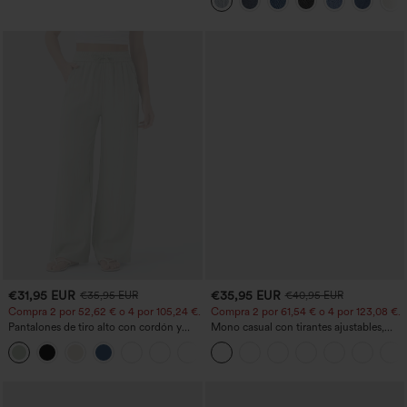
con cremallera, corte baggy y pierna
ancha
€31,95 EUR
€35,95 EUR
€35,95 EUR
€40,95 EUR
Compra 2 por 52,62 € o 4 por 105,24 €.
Compra 2 por 61,54 € o 4 por 123,08 €.
Pantalones de tiro alto con cordón y
Mono casual con tirantes ajustables,
bolsillos, pernera ancha, holgados y de
fruncidos, pierna ancha, tejido jaspeado
+15
estilo casual con tacto de lino.
y bolsillos - Easy Peezy