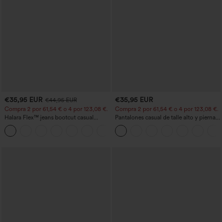
€35,95 EUR
€35,95 EUR
€44,95 EUR
Compra 2 por 61,54 € o 4 por 123,08 €.
Compra 2 por 61,54 € o 4 por 123,08 €.
Halara Flex™ jeans bootcut casual
Pantalones casual de talle alto y pierna
lavados, de talle alto y con bolsillos
recta con tacto de lino y bolsillos
+5