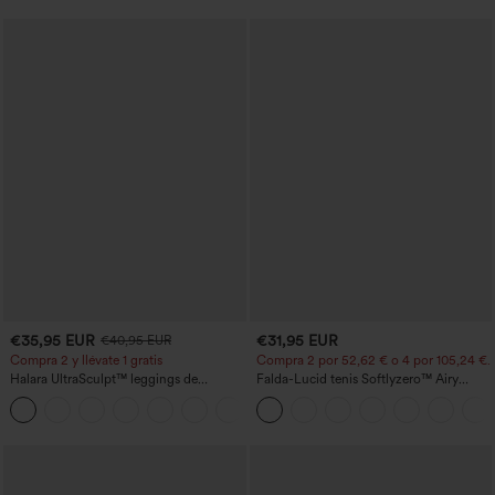
€35,95 EUR
€31,95 EUR
€40,95 EUR
Compra 2 y llévate 1 gratis
Compra 2 por 52,62 € o 4 por 105,24 €.
Halara UltraSculpt™ leggings de
Falda-Lucid tenis Softlyzero™ Airy
entrenamiento moldeadores de talle alto
cruzado tacto fresco bolsillo lateral 2 en
+12
con fruncido trasero que realza los
1 -UPF50+
glúteos, control de abdomen y bolsillos