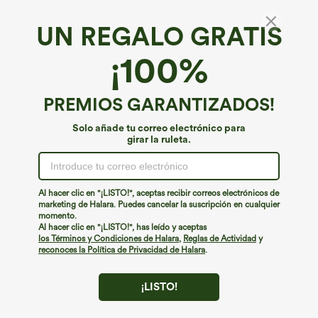
UN REGALO GRATIS
Shorts holgados de entrenamiento de cintura
¡100%
alta con franja lateral, de secado rápido y con
bolsillos
€35,95 EUR
PREMIOS GARANTIZADOS!
Solo añade tu correo electrónico para
girar la ruleta.
Al hacer clic en "¡LISTO!", aceptas recibir correos electrónicos de
marketing de Halara. Puedes cancelar la suscripción en cualquier
momento.
Al hacer clic en "¡LISTO!", has leído y aceptas
los Términos y Condiciones de Halara
,
Reglas de Actividad
y
reconoces la Política de Privacidad de Halara
.
¡LISTO!