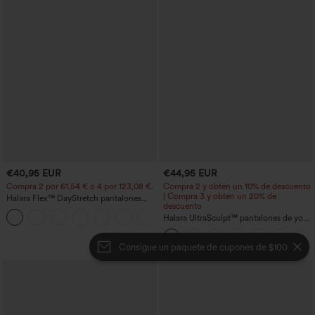
€40,95 EUR
€44,95 EUR
Compra 2 por 61,54 € o 4 por 123,08 €.
Compra 2 y obtén un 10% de descuento
| Compra 3 y obtén un 20% de
Halara Flex™ DayStretch pantalones
descuento
acampanados de trabajo de tiro medio
+12
con bolsillo lateral con cremallera
Halara UltraSculpt™ pantalones de yoga
holgados de talle alto con control
abdominal, rayas color block y bolsillos
Consigue un paquete de cupones de $100