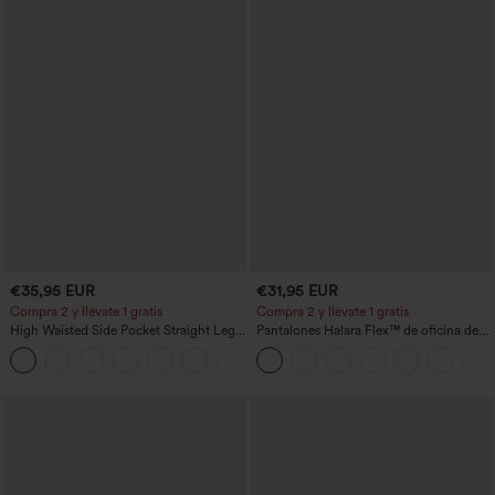
€35,95 EUR
€31,95 EUR
Compra 2 y llévate 1 gratis
Compra 2 y llévate 1 gratis
High Waisted Side Pocket Straight Leg
Pantalones Halara Flex™ de oficina de
Work Pants
tiro alto ligeramente acampanados con
+23
bolsillos