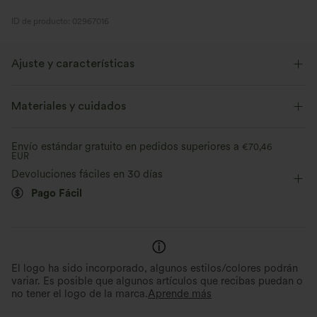
ID de producto: 02967016
Ajuste y características
Cintura plana
Con bolsillos
Raya lateral
Materiales y cuidados
Fácil de poner
7,5 cm
Tiro alto
Baggy
Envío estándar gratuito en pedidos superiores a
€70,46
EUR
Elástico en 4 direcciones
Devoluciones fáciles en 30 días
Pago Fácil
El logo ha sido incorporado, algunos estilos/colores podrán
variar. Es posible que algunos artículos que recibas puedan o
no tener el logo de la marca.
Aprende más