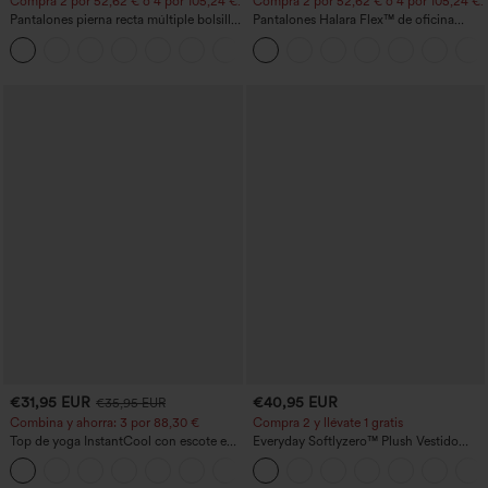
Compra 2 por 52,62 € o 4 por 105,24 €.
Compra 2 por 52,62 € o 4 por 105,24 €.
Pantalones pierna recta múltiple bolsillo
Pantalones Halara Flex™ de oficina
botón tiro alto
anchos plisados de tiro alto con bolsillos
+22
en tela tipo gofre
€31,95 EUR
€40,95 EUR
€35,95 EUR
Combina y ahorra: 3 por 88,30 €
Compra 2 y llévate 1 gratis
Top de yoga InstantCool con escote en
Everyday Softlyzero™ Plush Vestido
U y bajo curvado - UPF50+
deportivo sin espalda 2 en 1
acampanado -Wannabe -Easy Peezy