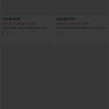
€31,95 EUR
€26,95 EUR
Compra 2 y llévate 1 gratis
Compra 1 y llévate 1 gratis
Pantalones casual de talle alto con
Blusa oversize de trabajo con escote en
cordón, pernera ancha, en mezcla de
V y manga corta, resistente a las arrugas
+5
lino y con bolsillos