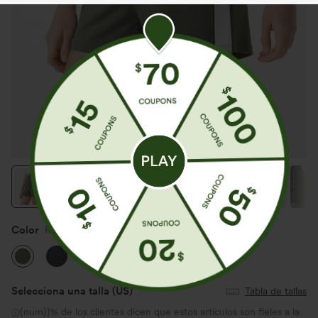
Color
Rifle Green Heather
Selecciona una talla
(US)
Tabla de tallas
{num}}% de los clientes dicen que estos artículos son fieles a la