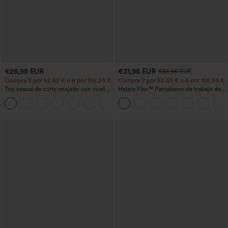
€26,95 EUR
€31,95 EUR
€35,95 EUR
Compra 3 por 52,62 € o 6 por 105,24 €.
Compra 2 por 52,62 € o 4 por 105,24 €.
Top casual de corte relajado con cuello
Halara Flex™ Pantalones de trabajo de
redondo y mangas murciélago.
talle alto, moldeadores del cuerpo, que
+1
estilizan la cintura, con bolsillos, de
pierna ancha en micro‑waffle