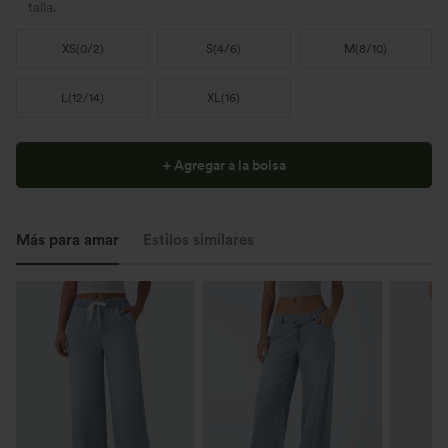
talla.
XS
(
0/2
)
S
(
4/6
)
M
(
8/10
)
L
(
12/14
)
XL
(
16
)
+ Agregar a la bolsa
Más para amar
Estilos similares