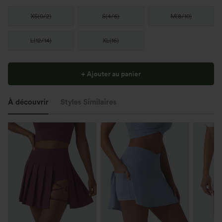
XS
(
0/2
)
S
(
4/6
)
M
(
8/10
)
L
(
12/14
)
XL
(
16
)
+ Ajouter au panier
À découvrir
Styles Similaires