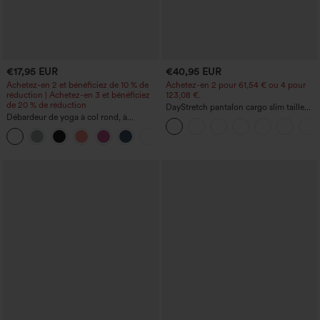
€17,95 EUR
€40,95 EUR
Achetez-en 2 et bénéficiez de 10 % de
Achetez-en 2 pour 61,54 € ou 4 pour
réduction | Achetez-en 3 et bénéficiez
123,08 €.
de 20 % de réduction
DayStretch pantalon cargo slim taille
Débardeur de yoga à col rond, à
haute, poches zippées, uni
fronces, effet rafraîchissant - UPF50+
+16