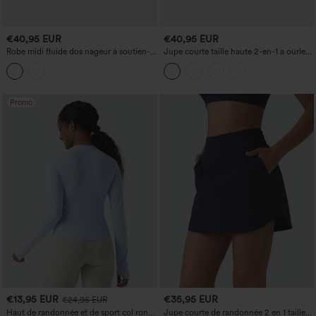
€40,95 EUR
€40,95 EUR
Robe midi fluide dos nageur à soutien-
Jupe courte taille haute 2-en-1 à ourlet
gorge intégré, ourlet asymétrique (plus
asymétrique, superposée en maille
court devant, plus long derrière) et
respirante pour danse, avec poches
poches
Promo
€13,95 EUR
€35,95 EUR
€24,95 EUR
Haut de randonnée et de sport col rond,
Jupe courte de randonnée 2 en 1 taille