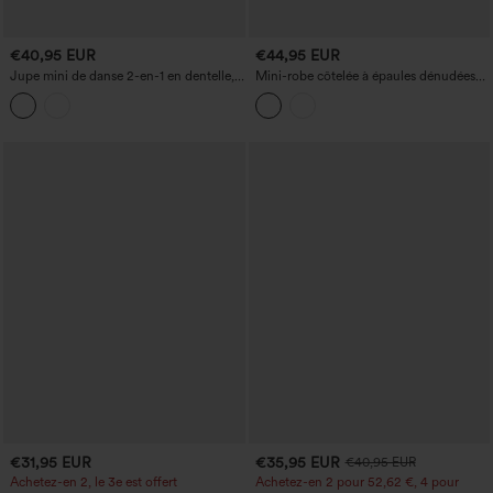
€40,95 EUR
€44,95 EUR
Jupe mini de danse 2-en-1 en dentelle,
Mini-robe côtelée à épaules dénudées
taille haute à pans croisés, avec poches.
avec coussinet non amovible
€31,95 EUR
€35,95 EUR
€40,95 EUR
Achetez-en 2, le 3e est offert
Achetez-en 2 pour 52,62 €, 4 pour