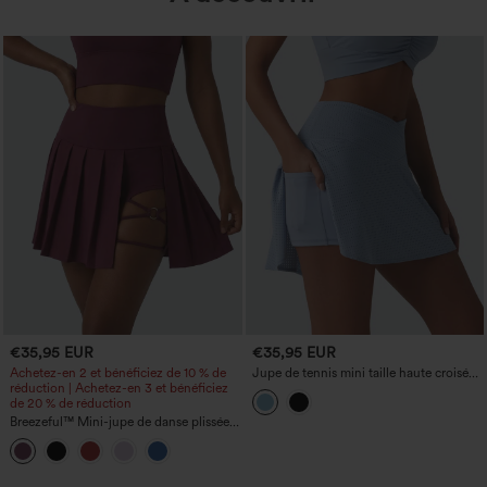
€35,95 EUR
€35,95 EUR
Achetez-en 2 et bénéficiez de 10 % de
Jupe de tennis mini taille haute croisée
réduction | Achetez-en 3 et bénéficiez
2-en-1, coupe trapèze en broderie
de 20 % de réduction
anglaise, avec poches
Breezeful™ Mini-jupe de danse plissée
taille haute 2-en-1 à ourlet asymétrique,
à séchage rapide, avec poches —
longueur allongée