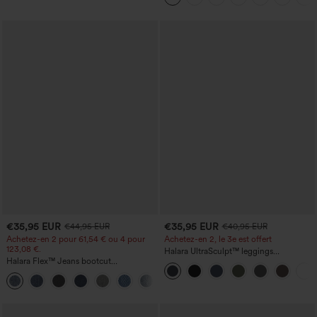
zippées
€35,95 EUR
€35,95 EUR
€44,95 EUR
€40,95 EUR
Achetez-en 2 pour 61,54 € ou 4 pour
Achetez-en 2, le 3e est offert
123,08 €.
Halara UltraSculpt™ leggings
Halara Flex™ Jeans bootcut
d'entraînement taille haute — fronces
décontractés taille haute, effet délavé,
liftantes pour le fessier, maintien gainant
+5
avec poches
du ventre et poche