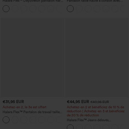
Halara Flex™ DayStretch pantalon flare
Pantalon taille haute à cordon avec
de travail, taille mi-haute, poche latérale
poches, jambe large et coupe ample,
+12
zippée
style décontracté, effet lin
€31,95 EUR
€44,95 EUR
€49,95 EUR
Achetez-en 2, le 3e est offert
Achetez-en 2 et bénéficiez de 10 % de
réduction | Achetez-en 3 et bénéficiez
Halara Flex™ Pantalon de travail taille
de 20 % de réduction
haute avec poche latérale arrière et
+13
légère coupe évasée
Halara Flex™ Jeans délavés
décontractés, coupe baggy à jambe
large, taille basse asymétrique, poches