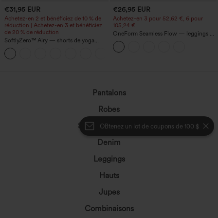
€31,95 EUR
€26,95 EUR
Achetez-en 2 et bénéficiez de 10 % de
Achetez-en 3 pour 52,62 €, 6 pour
réduction | Achetez-en 3 et bénéficiez
105,24 €
de 20 % de réduction
OneForm Seamless Flow — leggings de
SoftlyZero™ Airy — shorts de yoga
yoga sans coutures, taille mi-haute, effet
super taille haute 2-en-1 InstantCool
gainant pour le ventre et liftant pour les
+25
avec poches
fesses
Pantalons
Robes
Shorts et cyclistes
OBtenez un lot de coupons de 100 $
Denim
Leggings
Hauts
Jupes
Combinaisons