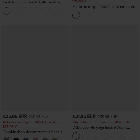
105,24 €
Pantalon décontracté taille haute à
cordon, coupe large en mélange de lin,
Pantalon de golf fuselé taille mi-haute à
+5
avec poches
cordon, ourlet incurvé, séchage rapide,
avec poches — UPF40+
€35,95 EUR
€31,95 EUR
€40,95 EUR
€35,95 EUR
Achetez-en 2 pour 61,54 € ou 4 pour
Mix & Match : 3 pour 88,30 € EUR
123,08 €.
Débardeur de yoga InstantCool à
Combinaison décontractée chinée à
encolure en U et ourlet arrondi –
bretelles réglables, fronces et jambes
UPF50+