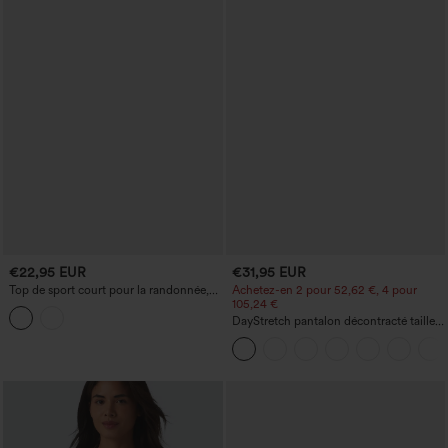
€22,95 EUR
€31,95 EUR
Top de sport court pour la randonnée,
Achetez-en 2 pour 52,62 €, 4 pour
col carré, manches courtes et fronces -
105,24 €
UPF40+
DayStretch pantalon décontracté taille
haute avec poches et coupe droite