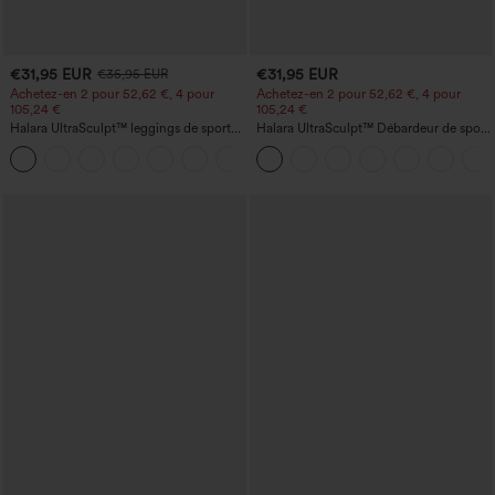
€31,95 EUR
€31,95 EUR
€35,95 EUR
Achetez-en 2 pour 52,62 €, 4 pour
Achetez-en 2 pour 52,62 €, 4 pour
105,24 €
105,24 €
Halara UltraSculpt™ leggings de sport
Halara UltraSculpt™ Débardeur de sport
taille haute sculptants — rehaussement
à col rond et ourlet arrondi
+15
fessier, maintien du ventre, avec poche