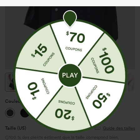
Couleur
Dark Sapphire
Taille
(US)
Guide des tailles
100 % des clients estiment que la taille correspond bien.