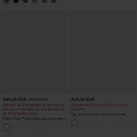
+10
larges, avec poches — facile comme
tout
€44,95 EUR
€26,95 EUR
€49,95 EUR
Achetez-en 2 et bénéficiez de 10 % de
Achetez-en 3 pour 52,62 €, 6 pour
réduction | Achetez-en 3 et bénéficiez
105,24 €
de 20 % de réduction
Top décontracté à encolure ronde,
Halara Flex™ Salopette décontractée en
manches chauve-souris et coupe ample
denim lavé à encolure en V avec poche
+1