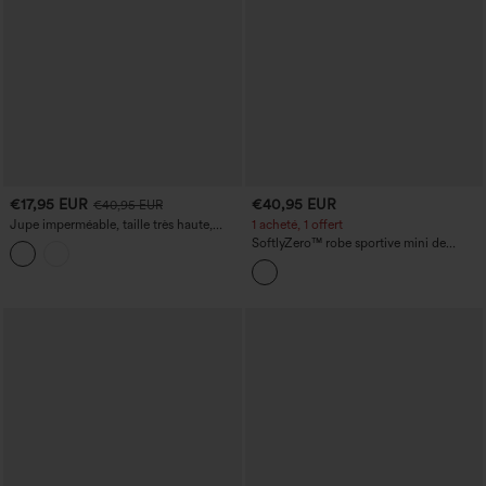
€17,95 EUR
€40,95 EUR
€40,95 EUR
Jupe imperméable, taille très haute,
1 acheté, 1 offert
ceinturée, avec fermeture éclair, mini
SoftlyZero™ robe sportive mini de
coupe A-line en ripstop style cargo de
tennis, aérienne à dos nageur, avec
camping, avec poches.
découpe, poche 2-en-1 et technologie
InstantCool