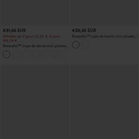
€31,95 EUR
€35,95 EUR
Achetez-en 2 pour 52,62 €, 4 pour
Breezeful™ jupe de tennis mini plissée,
105,24 €
taille haute, effet croisé, 2-en-1, à
séchage rapide, avec poches
Breezeful™ Jupe de danse mini plissée
taille haute 2-en-1 avec fente latérale et
+9
poche, ourlet asymétrique, séchage
rapide