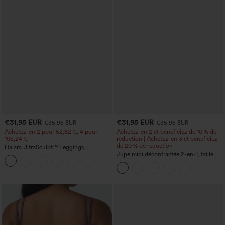
€31,95 EUR
€31,95 EUR
€35,95 EUR
€35,95 EUR
Achetez-en 2 pour 52,62 €, 4 pour
Achetez-en 2 et bénéficiez de 10 % de
105,24 €
réduction | Achetez-en 3 et bénéficiez
de 20 % de réduction
Halara UltraSculpt™ Leggings
d'entraînement sculptants taille haute,
Jupe midi décontractée 2-en-1, taille
+16
effet ventre plat, avec poche
haute à effet gainant, froncée avec
ourlet arrondi, en polaire et PU