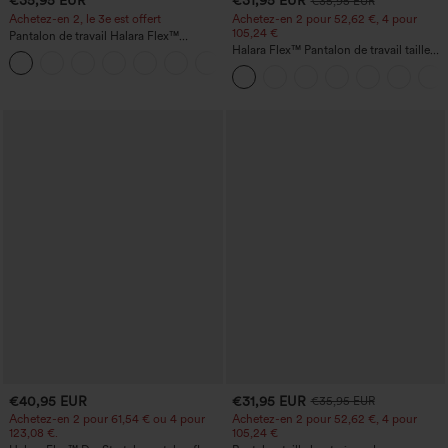
€35,95 EUR
€31,95 EUR
€35,95 EUR
Achetez-en 2, le 3e est offert
Achetez-en 2 pour 52,62 €, 4 pour
105,24 €
Pantalon de travail Halara Flex™
DayStretch à taille haute, avec poches et
Halara Flex™ Pantalon de travail taille
+23
coupe droite
haute sculptant la silhouette, gainant la
taille, avec poches, jambe large en
micro-gaufre
€40,95 EUR
€31,95 EUR
€35,95 EUR
Achetez-en 2 pour 61,54 € ou 4 pour
Achetez-en 2 pour 52,62 €, 4 pour
123,08 €.
105,24 €