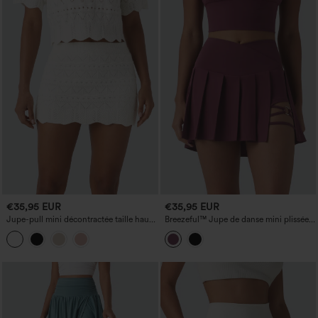
€35,95 EUR
€35,95 EUR
Jupe-pull mini décontractée taille haute
Breezeful™ Jupe de danse mini plissée
2-en-1 avec poche, en maille ajourée
2-en-1, taille haute croisée, ourlet
asymétrique, séchage rapide, avec
poches