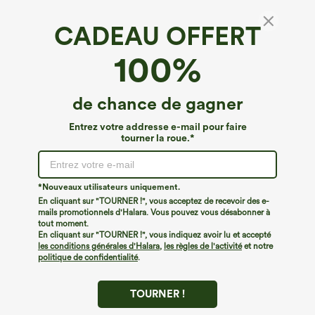
CADEAU OFFERT
Mini-jupe de randonnée 2-en-1, taille haute,
100%
coupe A, à boutons-pression, avec poches
€44,95 EUR
de chance de gagner
Entrez votre addresse e-mail pour faire
tourner la roue.*
*Nouveaux utilisateurs uniquement.
En cliquant sur "TOURNER !", vous acceptez de recevoir des e-
mails promotionnels d'Halara. Vous pouvez vous désabonner à
tout moment.
En cliquant sur "TOURNER !", vous indiquez avoir lu et accepté
les conditions générales d'Halara
,
les règles de l'activité
et notre
politique de confidentialité
.
TOURNER !