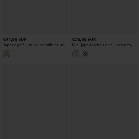
€44,95 EUR
€35,95 EUR
Jupe de golf 2-en-1 super taille haute,
Mini-jupe de tennis 2-en-1 à rayures,
maintien du ventre, ourlet arrondi, avec
taille haute, effet croisé et ourlet
poches
incurvé, avec poches