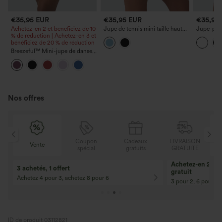
€35,95 EUR
€35,95 EUR
€35,95
Achetez-en 2 et bénéficiez de 10
Jupe de tennis mini taille haute
Jupe-pull
% de réduction | Achetez-en 3 et
croisée 2-en-1, coupe trapèze en
taille ha
bénéficiez de 20 % de réduction
broderie anglaise, avec poches
en maille
Breezeful™ Mini-jupe de danse
plissée taille haute 2-en-1 à
ourlet asymétrique, à séchage
rapide, avec poches — longueur
allongée
Nos offres
N
Coupon
Cadeaux
LIVRAISON
Vente
E
spécial
gratuits
GRATUITE
Achetez-en 2, ob
3 achetés, 1 offert
gratuit
Achetez 4 pour 3, achetez 8 pour 6
3 pour 2, 6 pour 4,
ID de produit 03112821