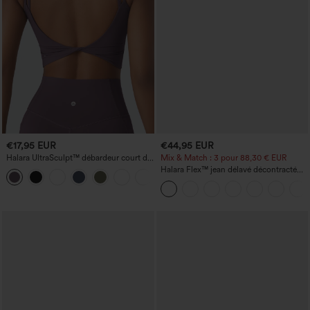
€17,95 EUR
€44,95 EUR
Halara UltraSculpt™ débardeur court de
Mix & Match : 3 pour 88,30 € EUR
yoga dos nu torsadé à bretelles doubles
Halara Flex™ jean délavé décontracté
+11
taille haute à poches, coupe baggy à
jambe large