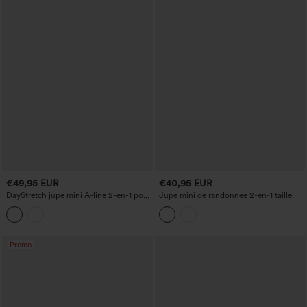
€49,95 EUR
€40,95 EUR
DayStretch jupe mini A-line 2-en-1 pour
Jupe mini de randonnée 2-en-1 taille
le golf, taille mi-haute, avec poches
haute à ourlet arrondi avec poches
Promo