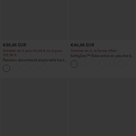
€35,95 EUR
€40,95 EUR
Achetez-en 2 pour 61,54 € ou 4 pour
Achetez-en 2, le 3e est offert
123,08 €.
SoftlyZero™ Robe active en peluche dos
Pantalon décontracté ample taille haute
nu — Édition Hyper Facile
à jambes larges, avec poches