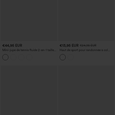
€44,95 EUR
€13,95 EUR
€24,95 EUR
Mini-jupe de tennis fluide 2-en-1 taille
Haut de sport pour randonnée à col
haute à nouer sur le côté, imprimé
montant, manches longues avec
léopard, avec poche
ouverture pour le pouce, toucher frais,
UPF50+