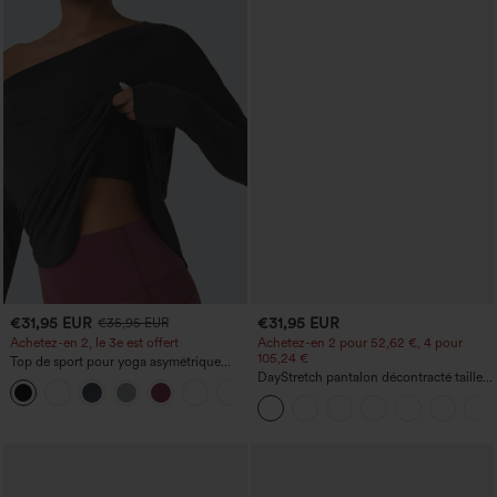
€31,95 EUR
€31,95 EUR
€35,95 EUR
Achetez-en 2, le 3e est offert
Achetez-en 2 pour 52,62 €, 4 pour
105,24 €
Top de sport pour yoga asymétrique
(une épaule) à manches longues avec
DayStretch pantalon décontracté taille
+3
ouverture pour le pouce, ourlet arrondi
haute à jambe en forme de tonneau
haut-bas, séchage rapide, soutien-gorge
avec poches
intégré.