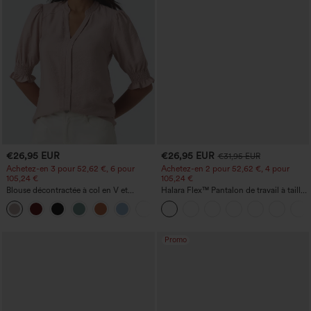
€26,95 EUR
€26,95 EUR
€31,95 EUR
Achetez-en 3 pour 52,62 €, 6 pour
Achetez-en 2 pour 52,62 €, 4 pour
105,24 €
105,24 €
Blouse décontractée à col en V et
Halara Flex™ Pantalon de travail à taille
manches courtes bouffantes
haute, jambe large, avec poches, en
maille gaufrée
Promo