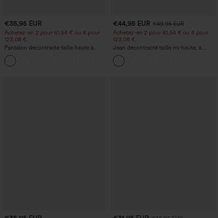
€35,95 EUR
€44,95 EUR
€49,95 EUR
Achetez-en 2 pour 61,54 € ou 4 pour
Achetez-en 2 pour 61,54 € ou 4 pour
123,08 €.
123,08 €.
Pantalon décontracté taille haute à
Jean décontracté taille mi‑haute, à
jambe droite, effet lin, avec poches
cordon de serrage, avec poches
+5