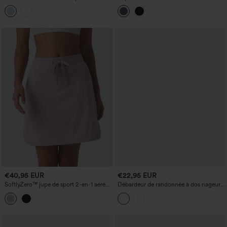
manches longues avec passe-pouce,
haute à ourlet arrondi avec poches
toucher frais — UPF40+
€40,95 EUR
€22,95 EUR
SoftlyZero™ jupe de sport 2-en-1 aérée,
Débardeur de randonnée à dos nageur
taille mi-haute, cordon de serrage,
avec ourlet
ourlet arrondi, tissu au toucher frais,
avec poches