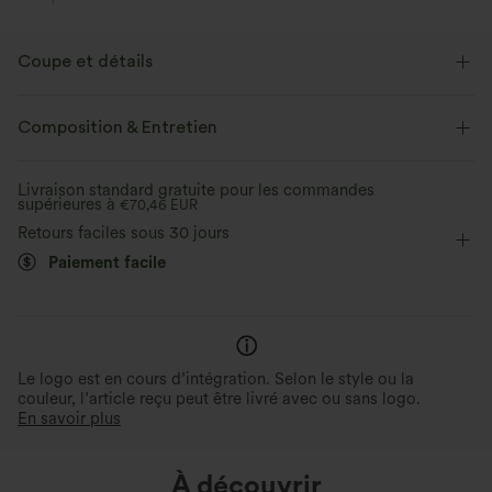
Coupe et détails
Short intégré
Taille plate
Poches zippées
Composition & Entretien
Poche latérale
Fente
Enfilable
Randonnée
Livraison standard gratuite pour les commandes
supérieures à
Mini
Taille haute
€70,46 EUR
Élasticité quatre directions
Retours faciles sous 30 jours
Trapèze
Paiement facile
Le logo est en cours d’intégration. Selon le style ou la
couleur, l’article reçu peut être livré avec ou sans logo.
En savoir plus
À découvrir