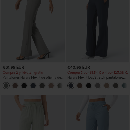
€31,95 EUR
€40,95 EUR
Compra 2 y llévate 1 gratis
Compra 2 por 61,54 € o 4 por 123,08 €.
Pantalones Halara Flex™ de oficina de
Halara Flex™ DayStretch pantalones
tiro alto ligeramente acampanados con
acampanados de trabajo de tiro medio
+13
bolsillos
con bolsillo lateral con cremallera