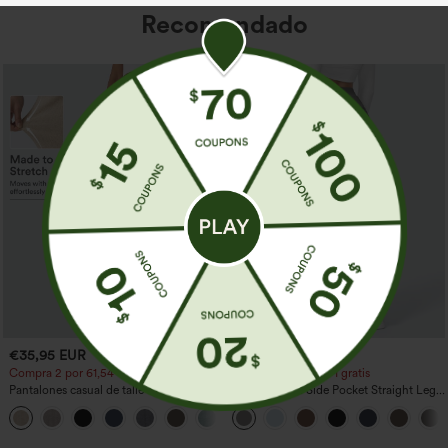
Recomendado
€35,95 EUR
€35,95 EUR
Compra 2 por 61,54 € o 4 por 123,08 €.
Compra 2 y llévate 1 gratis
Pantalones casual de talle alto y pierna
High Waisted Side Pocket Straight Leg
recta con tacto de lino y bolsillos
Work Pants
+5