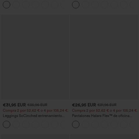
botón tiro alto
cortas abullonadas
+23
€31,95 EUR
€26,95 EUR
€35,95 EUR
€31,95 EUR
Compra 2 por 52,62 € o 4 por 105,24 €.
Compra 2 por 52,62 € o 4 por 105,24 €.
Leggings SoCinched entrenamiento
Pantalones Halara Flex™ de oficina
moldeador abdomen bolsillo lateral tiro
anchos plisados de tiro alto con bolsillos
+16
alto
en tela tipo gofre