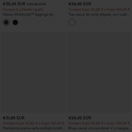
€35,95 EUR
€26,95 EUR
€40,95 EUR
Compra 2 y llévate 1 gratis
Compra 3 por 52,62 € o 6 por 105,24 €.
Halara UltraSculpt™ leggings de
Top casual de corte relajado con cuello
entrenamiento moldeadores de talle alto
redondo y mangas murciélago.
+11
con fruncido trasero que realza los
glúteos, control de abdomen y bolsillos
€31,95 EUR
€26,95 EUR
Compra 2 por 52,62 € o 4 por 105,24 €.
Compra 3 por 52,62 € o 6 por 105,24 €.
Pantalones pierna recta múltiple bolsillo
Blusa casual con escote en V y mangas