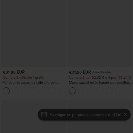
€31,95 EUR
€31,95 EUR
€35,95 EUR
Compra 2 y llévate 1 gratis
Compra 2 por 52,62 € o 4 por 105,24 €.
Pantalones casual de talle alto con
Mono casual estilo harem con bolsillos y
cordón, pernera ancha, en mezcla de
escote en U - Edición Easy Peezy
+5
lino y con bolsillos
Consigue un paquete de cupones de $100