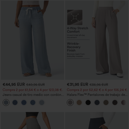
€44,95 EUR
€31,95 EUR
€49,95 EUR
€35,95 EUR
Compra 2 por 61,54 € o 4 por 123,08 €.
Compra 2 por 52,62 € o 4 por 105,24 €.
Jeans casual de tiro medio con cordón y
Halara Flex™ Pantalones de trabajo de
bolsillos
talle alto, moldeadores del cuerpo, que
estilizan la cintura, con bolsillos, de
pierna ancha en micro‑waffle