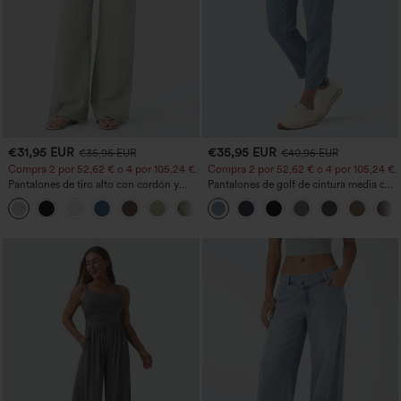
€31,95 EUR
€35,95 EUR
€35,95 EUR
€40,95 EUR
Compra 2 por 52,62 € o 4 por 105,24 €.
Compra 2 por 52,62 € o 4 por 105,24 €.
Pantalones de tiro alto con cordón y
Pantalones de golf de cintura media con
bolsillos, pernera ancha, holgados y de
cordón, dobladillo curvo, secado rápido,
+15
estilo casual con tacto de lino.
de corte cónico y con bolsillos - UPF40+