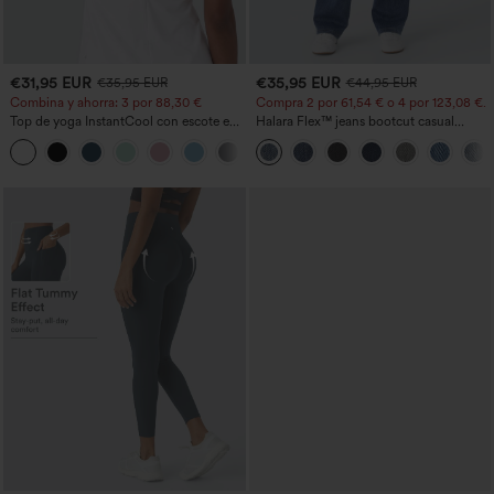
€31,95 EUR
€35,95 EUR
€35,95 EUR
€44,95 EUR
Combina y ahorra: 3 por 88,30 €
Compra 2 por 61,54 € o 4 por 123,08 €.
Top de yoga InstantCool con escote en
Halara Flex™ jeans bootcut casual
U y bajo curvado - UPF50+
lavados, de talle alto y con bolsillos