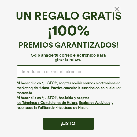
UN REGALO GRATIS
¡100%
PREMIOS GARANTIZADOS!
Solo añade tu correo electrónico para
girar la ruleta.
¡Ups!
No podemos encontrar la página que estás buscando.
Al hacer clic en "¡LISTO!", aceptas recibir correos electrónicos de
marketing de Halara. Puedes cancelar la suscripción en cualquier
momento.
Seguir comprando
Al hacer clic en "¡LISTO!", has leído y aceptas
los Términos y Condiciones de Halara
,
Reglas de Actividad
y
reconoces la Política de Privacidad de Halara
.
¡LISTO!