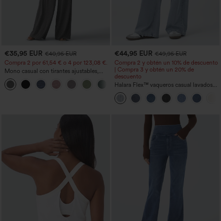
€35,95 EUR
€44,95 EUR
€40,95 EUR
€49,95 EUR
Compra 2 por 61,54 € o 4 por 123,08 €.
Compra 2 y obtén un 10% de descuento
| Compra 3 y obtén un 20% de
Mono casual con tirantes ajustables,
descuento
fruncidos, pierna ancha, tejido jaspeado
+10
y bolsillos - Easy Peezy
Halara Flex™ vaqueros casual lavados
asimétricos de tiro bajo con bolsillos
con cremallera, corte baggy y pierna
ancha