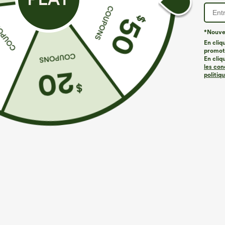
*Nouvea
En cliq
promoti
En cliq
les con
politiq