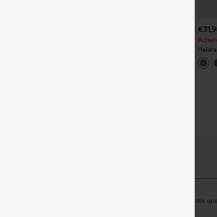
€35,95 EUR
€40,95 EUR
€31,
chetez-en 2, le 3e est offert
Achetez-en 2 pour 61,54 €
Achete
ou 4 pour 123,08 €.
antalon de travail Halara
Halara
lex™ DayStretch à taille
Halara Flex™ DayStretch
travai
+27
aute, avec poches et coupe
pantalon flare de travail, taille
latéra
+16
roite
mi-haute, poche latérale
coupe
zippée
Midi
Taille haute
Élasticité moyenne
Élasticité qu