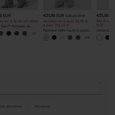
95 EUR
€31,95 EUR
€31,95 E
€35,95 EUR
z-en 2, le 3e est offert
Achetez-en 2 pour 52,62 €,
Mix & Matc
4 pour 105,24 €
EUR
 Flex™ Pantalon de
l taille haute avec poche
Pantalon taille haute à cordon
Débardeur 
+17
le arrière et légère
avec poches, jambe large et
InstantCool
+19
 évasée
coupe ample, style
et ourlet a
décontracté, effet lin
atre directions
Moulante