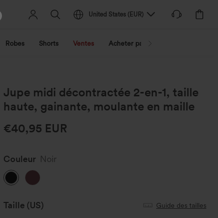
United States
(
EUR
)
Robes
Shorts
Ventes
Acheter par activité
Découvrez 
Jupe midi décontractée 2-en-1, taille
haute, gainante, moulante en maille
€40,95 EUR
Couleur
Noir
Taille
(US)
Guide des tailles