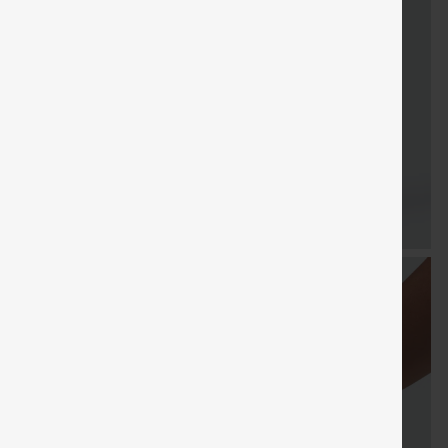
LIVRAISON
Coupon
Cadeaux
LIVRAISO
Vente
GRATUITE
spécial
gratuits
GRATUIT