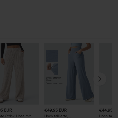
95 EUR
€49,95 EUR
€44,95 E
te Strick-Hose mit
Hoch taillierte,
Hoch tailli