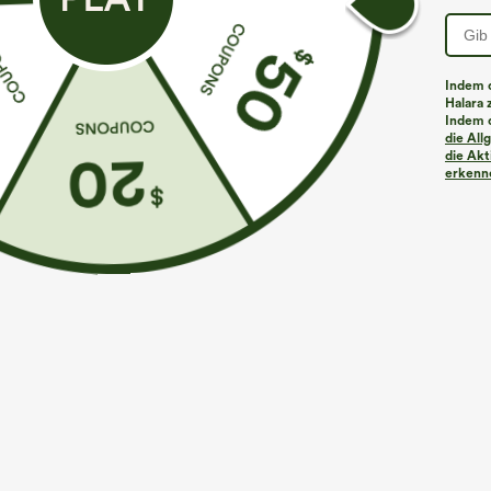
Indem d
Halara 
Indem d
Mehr zum Verlieben
Ähnliche Kleidungsstile
die Al
die Akt
erkenne
€31,95 EUR
€35,95 EUR
Hoch taillierte, geraffte
Kaufen Sie 2 Stück für 61,54
L