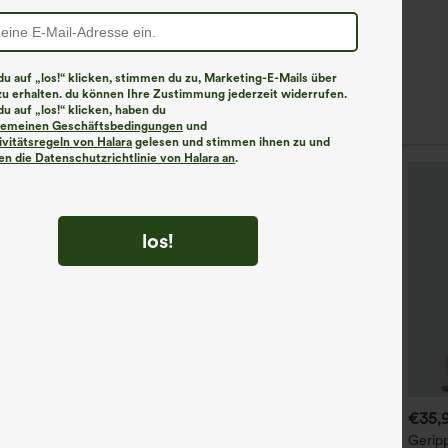
u auf „los!“ klicken, stimmen du zu, Marketing-E-Mails über
zu erhalten. du können Ihre Zustimmung jederzeit widerrufen.
u auf „los!“ klicken, haben du
lgemeinen Geschäftsbedingungen
und
ivitätsregeln von Halara
gelesen und stimmen ihnen zu und
n die Datenschutzrichtlinie von Halara an
.
los!
€40,95 EUR
€44,95 EUR
€35,
ässige Baggy-Hose mit
Hoch taillierte,
Geripp