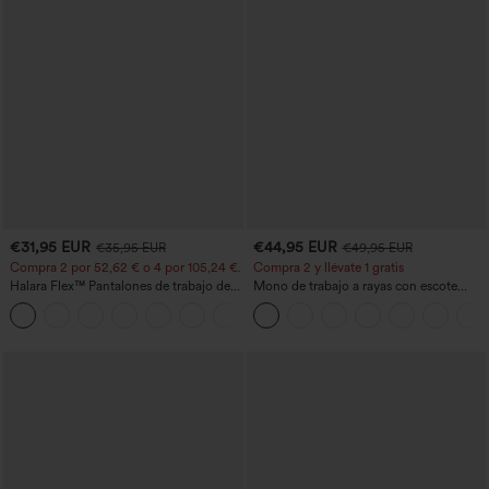
€31,95 EUR
€44,95 EUR
€35,95 EUR
€49,95 EUR
Compra 2 por 52,62 € o 4 por 105,24 €.
Compra 2 y llévate 1 gratis
Halara Flex™ Pantalones de trabajo de
Mono de trabajo a rayas con escote
talle alto, moldeadores del cuerpo, que
barco, sin mangas, lazo lateral, tacto
+10
estilizan la cintura, con bolsillos, de
Cool Touch y bolsillos - Edición Easy
pierna ancha en micro‑waffle
Peezy