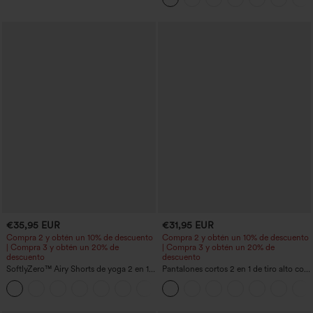
de longitud más larga
€35,95 EUR
€31,95 EUR
Compra 2 y obtén un 10% de descuento
Compra 2 y obtén un 10% de descuento
| Compra 3 y obtén un 20% de
| Compra 3 y obtén un 20% de
descuento
descuento
SoftlyZero™ Airy Shorts de yoga 2 en 1
Pantalones cortos 2 en 1 de tiro alto con
InstantCool de talle súper alto, 7" con
bolsillo interior y trasero
+23
bolsillos