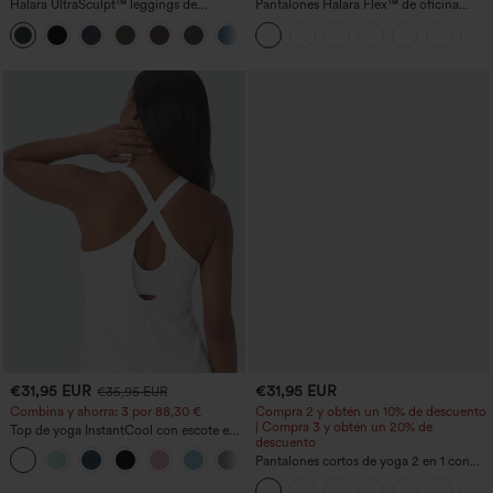
Halara UltraSculpt™ leggings de
Pantalones Halara Flex™ de oficina
entrenamiento moldeadores de talle alto
anchos plisados de tiro alto con bolsillos
+12
con fruncido trasero que realza los
en tela tipo gofre
glúteos, control de abdomen y bolsillos
€31,95 EUR
€31,95 EUR
€35,95 EUR
Combina y ahorra: 3 por 88,30 €
Compra 2 y obtén un 10% de descuento
| Compra 3 y obtén un 20% de
Top de yoga InstantCool con escote en
descuento
U y bajo curvado - UPF50+
Pantalones cortos de yoga 2 en 1 con
bolsillo trasero de talle muy alto y
bolsillo lateral oculto de 5&#39;&#39;