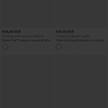
€44,95 EUR
€31,95 EUR
Combina y ahorra: 3 por 88,30 €
Compra 2 y llévate 1 gratis
Halara Flex™ vaqueros casual de talle
Falda midi casual de pana con cintura
alto con bolsillos, estilo baggy de pierna
media y bolsillo lateral frontal con
+2
ancha, efecto lavado
solapa