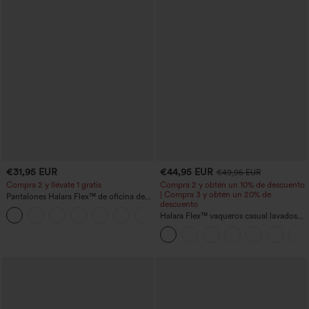
€31,95 EUR
€44,95 EUR
€49,95 EUR
Compra 2 y llévate 1 gratis
Compra 2 y obtén un 10% de descuento
| Compra 3 y obtén un 20% de
Pantalones Halara Flex™ de oficina de
descuento
tiro alto ligeramente acampanados con
+13
bolsillos
Halara Flex™ vaqueros casual lavados
asimétricos de tiro bajo con bolsillos
con cremallera, corte baggy y pierna
ancha