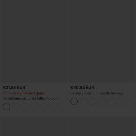
€31,95 EUR
€40,95 EUR
Compra 2 y llévate 1 gratis
Jersey casual con escote barco y
mangas murciélago
Pantalones casual de talle alto con
cordón, pernera ancha, en mezcla de
+5
lino y con bolsillos