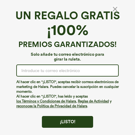
UN REGALO GRATIS
Top deportivo yoga corto abertura para
¡100%
pulgar
4.6
(
2593
)
PREMIOS GARANTIZADOS!
€26,95 EUR
Solo añade tu correo electrónico para
girar la ruleta.
Al hacer clic en "¡LISTO!", aceptas recibir correos electrónicos de
marketing de Halara. Puedes cancelar la suscripción en cualquier
momento.
Al hacer clic en "¡LISTO!", has leído y aceptas
los Términos y Condiciones de Halara
,
Reglas de Actividad
y
reconoces la Política de Privacidad de Halara
.
¡LISTO!