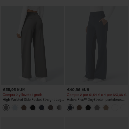
€35,95 EUR
€40,95 EUR
Compra 2 y llévate 1 gratis
Compra 2 por 61,54 € o 4 por 123,08 €.
High Waisted Side Pocket Straight Leg
Halara Flex™ DayStretch pantalones
Work Pants
acampanados de trabajo de tiro medio
+23
con bolsillo lateral con cremallera