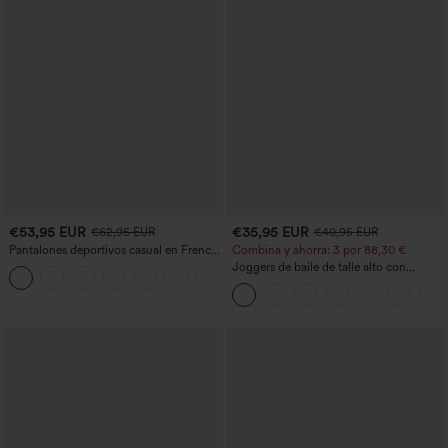
€53,95 EUR
€35,95 EUR
€62,95 EUR
€40,95 EUR
Pantalones deportivos casual en French
Combina y ahorra: 3 por 88,30 €
terry con estampado denim, tiro medio,
Joggers de baile de talle alto con
estilo jeans y bolsillos
cordón, fruncidos, corte cónico, secado
rápido, tacto fresco y bolsillos - UPF40+