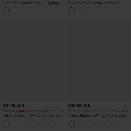
OneForm Seamless Flow – Leggings de
Top deportivo de yoga de un solo
yoga sin costuras, tiro medio, control de
hombro, manga larga con agujero para
abdomen y realce de glúteos
el pulgar, dobladillo curvo estilo high-
low (frente más corto, espalda más
larga), de secado rápido, con sujetador
incorporado
€31,95 EUR
€35,95 EUR
Compra 2 por 52,62 € o 4 por 105,24 €.
Compra 2 por 61,54 € o 4 por 123,08 €.
Halara UltraSculpt™ top deportivo sin
Halara UltraSculpt™ leggings de yoga
mangas con escote redondo y bajo
bootcut de talle alto con control
+11
curvo
abdominal, efecto moldeador y bolsillos