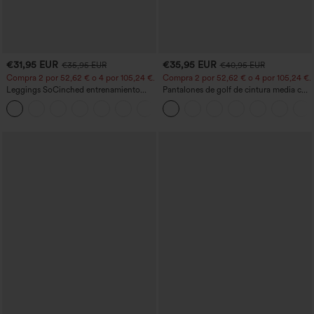
€31,95 EUR
€35,95 EUR
€35,95 EUR
€40,95 EUR
Compra 2 por 52,62 € o 4 por 105,24 €.
Compra 2 por 52,62 € o 4 por 105,24 €.
Leggings SoCinched entrenamiento
Pantalones de golf de cintura media con
moldeador abdomen bolsillo lateral tiro
cordón, dobladillo curvo, secado rápido,
+16
alto
de corte cónico y con bolsillos - UPF40+