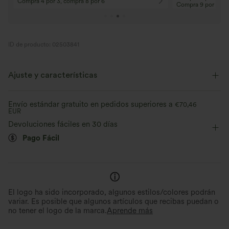
Compra 4 por 3, compra 8 por 6
Compra 9 por 6
ID de producto: 02503841
Ajuste y características
Corte entallado
Cuello redondo
Manga raglán
Envío estándar gratuito en pedidos superiores a
€70,46
EUR
Fácil de poner
Manga larga
Elasticidad media
Devoluciones fáciles en 30 días
Pago Fácil
Elástico en 4 direcciones
El logo ha sido incorporado, algunos estilos/colores podrán
variar. Es posible que algunos artículos que recibas puedan o
no tener el logo de la marca.
Aprende más