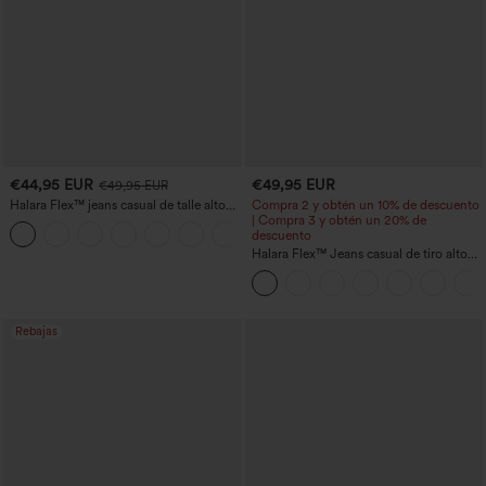
€44,95 EUR
€49,95 EUR
€49,95 EUR
Halara Flex™ jeans casual de talle alto
Compra 2 y obtén un 10% de descuento
con bolsillos, pierna recta y lavados
| Compra 3 y obtén un 20% de
+3
descuento
Halara Flex™ Jeans casual de tiro alto
con control abdominal, pernera ancha y
bolsillos
Rebajas