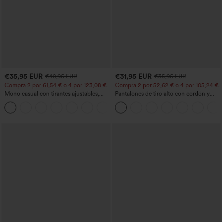
€35,95 EUR
€31,95 EUR
€40,95 EUR
€35,95 EUR
Compra 2 por 61,54 € o 4 por 123,08 €.
Compra 2 por 52,62 € o 4 por 105,24 €.
Mono casual con tirantes ajustables,
Pantalones de tiro alto con cordón y
fruncidos, pierna ancha, tejido jaspeado
bolsillos, pernera ancha, holgados y de
+10
y bolsillos - Easy Peezy
estilo casual con tacto de lino.