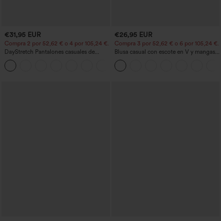
€31,95 EUR
€26,95 EUR
Compra 2 por 52,62 € o 4 por 105,24 €.
Compra 3 por 52,62 € o 6 por 105,24 €.
DayStretch Pantalones casuales de
Blusa casual con escote en V y mangas
cintura alta con pernera tipo barril y
cortas abullonadas
+5
bolsillos