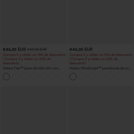
€44,95 EUR
€44,95 EUR
€49,95 EUR
Compra 2 y obtén un 10% de descuento
Compra 2 y obtén un 10% de descuento
| Compra 3 y obtén un 20% de
| Compra 3 y obtén un 20% de
descuento
descuento
Halara Flex™ jeans de talle alto con
Halara UltraSculpt™ pantalones de yoga
bolsillos, dobladillo enrollado, pierna
holgados de talle alto con control
+1
ancha y efecto lavado, estilo casual
abdominal, rayas color block y bolsillos