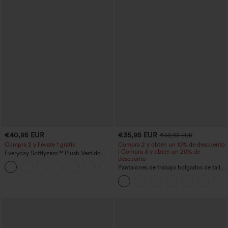
€40,95 EUR
€35,95 EUR
€40,95 EUR
Compra 2 y llévate 1 gratis
Compra 2 y obtén un 10% de descuento
| Compra 3 y obtén un 20% de
Everyday Softlyzero™ Plush Vestido
descuento
deportivo sin espalda 2 en 1
+29
acampanado -Wannabe -Easy Peezy
Pantalones de trabajo holgados de talle
medio con bolsillos y pernera estilo
barril