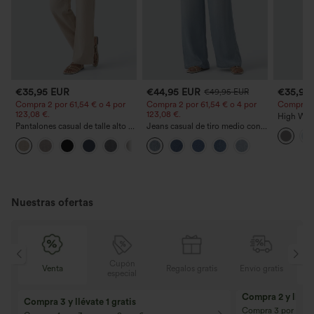
€35,95 EUR
€44,95 EUR
€35,95
€49,95 EUR
Compra 2 por 61,54 € o 4 por
Compra 2 por 61,54 € o 4 por
Compra 2 y
123,08 €.
123,08 €.
High Wais
Pantalones casual de talle alto y
Jeans casual de tiro medio con
Straight 
pierna recta con tacto de lino y
cordón y bolsillos
+5
bolsillos
Nuestras ofertas
Cupón
is
Venta
Regalos gratis
Envío gratis
especial
Compra 2 y llévat
Compra 3 y llévate 1 gratis
Compra 3 por 2, Co