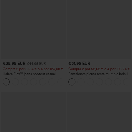
€35,95 EUR
€31,95 EUR
€44,95 EUR
Compra 2 por 61,54 € o 4 por 123,08 €.
Compra 2 por 52,62 € o 4 por 105,24 €.
Halara Flex™ jeans bootcut casual
Pantalones pierna recta múltiple bolsillo
lavados, de talle alto y con bolsillos
botón tiro alto
+5