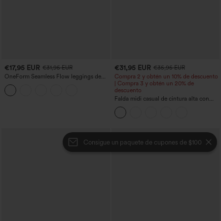
€17,95 EUR
€31,95 EUR
€31,95 EUR
€35,95 EUR
OneForm Seamless Flow leggings de
Compra 2 y obtén un 10% de descuento
yoga de talle alto con control abdominal
| Compra 3 y obtén un 20% de
y realce de glúteos
descuento
Falda midi casual de cintura alta con
control abdominal, fruncida, bajo curvo,
2 en 1 en forro polar y PU
Consigue un paquete de cupones de $100