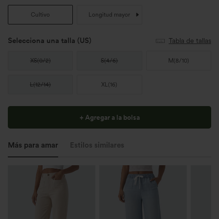
Cultivo
Longitud mayor
Selecciona una talla
(US)
Tabla de tallas
XS
(
0/2
)
S
(
4/6
)
M
(
8/10
)
L
(
12/14
)
XL
(
16
)
+ Agregar a la bolsa
Más para amar
Estilos similares