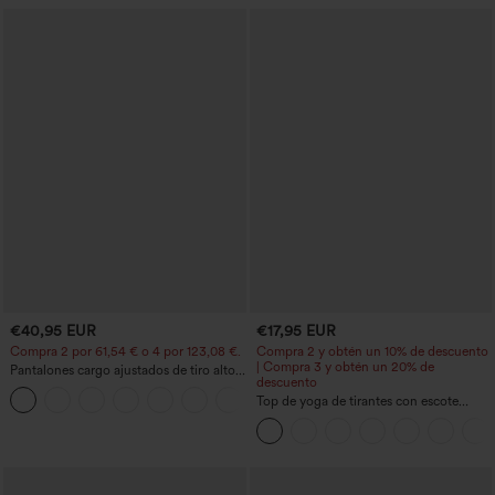
€40,95 EUR
€17,95 EUR
Compra 2 por 61,54 € o 4 por 123,08 €.
Compra 2 y obtén un 10% de descuento
| Compra 3 y obtén un 20% de
Pantalones cargo ajustados de tiro alto
descuento
con múltiples bolsillos y cremallera con
+10
botones
Top de yoga de tirantes con escote
redondo, fruncido y tacto fresco -
UPF50+