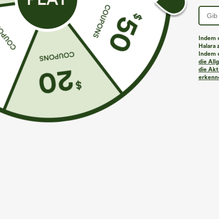
Indem d
Halara 
Indem d
die Al
die Akt
erkenne
€31,95 EUR
€26,95 EUR
Kaufen Sie 2 Stück für 52,62 € oder 4 Stück für
Kaufen Sie 2 St