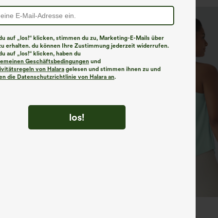
u auf „los!“ klicken, stimmen du zu, Marketing-E-Mails über
zu erhalten. du können Ihre Zustimmung jederzeit widerrufen.
u auf „los!“ klicken, haben du
lgemeinen Geschäftsbedingungen
und
ivitätsregeln von Halara
gelesen und stimmen ihnen zu und
n die Datenschutzrichtlinie von Halara an
.
los!
€31,95 EUR
€31,95 EUR
€35,95 EUR
ück für 52,62 € oder 4 Stück für
Mix & Match: 3 für 88,30 €