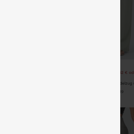
€31,95 EUR
€35,95 EUR
62 €, 6 Stück für 105,24 €
Kaufen Sie 2 Stück für 52,62 € od
105,24 €.
l-Top mit Rundhalsausschnitt und
eln
Hochtaillierte Hose mit Kordelzug
+5
weitem Bein, lässig und locker in 
+19