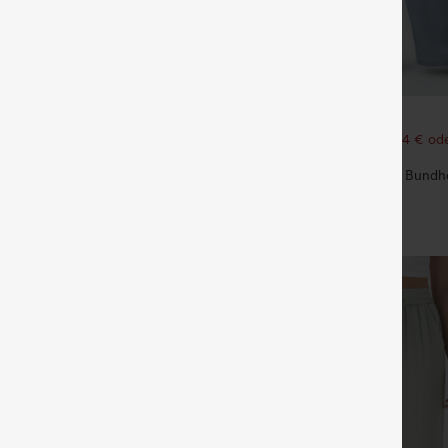
€44,95 EUR
€40,95 EUR
€49,95 EUR
ück für 61,54 € oder 4 Stück für
Kaufen Sie 2 Stück für 61,54 € ode
123,08 €.
erstellbaren Trägern, gerafftem
Lässige Jeans mit mittlerer Bund
Bein und meliertem Stoff, lässig,
und Taschen
+14
Easy Peezy