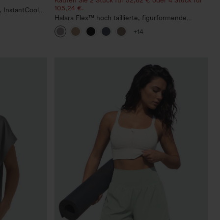
105,24 €.
 InstantCool
Halara Flex™ hoch taillierte, figurformende
Arbeitshose, die die Taille schmaler wirken lässt,
+14
mit Taschen, weitem Bein und Mikro-
Waffelstruktur