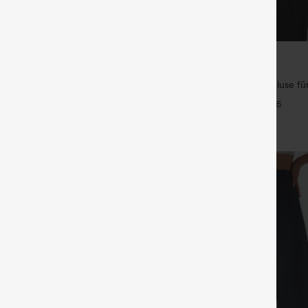
€26,95 EUR
€40,95 EUR
 1 gratis
Kaufe 1, erhalte 1 gratis
ulpt™ Trainingsleggings mit hohem
Knitterfreie V-Ausschnitt-Bluse für
de Push-up-Po-Form,
kurzärmelig und oversized
+16
+5
, Taschen und formende Passform