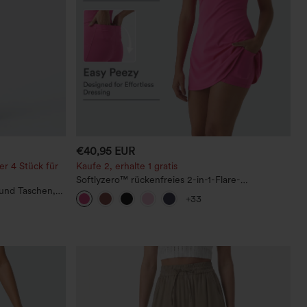
€40,95 EUR
er 4 Stück für
Kaufe 2, erhalte 1 gratis
Softlyzero™ rückenfreies 2-in-1-Flare-
 und Taschen,
Trainingskleid – Wannabe – Easy Peezy
+33
Leinenoptik