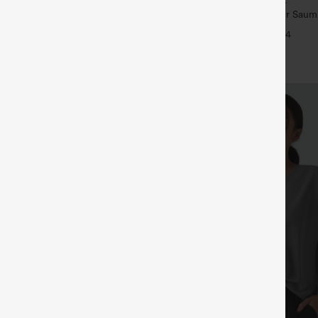
U-Ausschnitt, abgerundeter Saum,
Dehnbare Stoffhose mit hohem
Yoga-Trägertop – UPF50+
+4
ster, Seitentaschen und weitem
+25