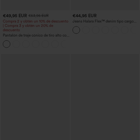
€49,95 EUR
€44,95 EUR
€53,95 EUR
Compra 2 y obtén un 10% de descuento
Jeans Halara Flex™ denim tipo cargo
| Compra 3 y obtén un 20% de
elásticos de pierna recta con múltiples
descuento
bolsillos
Pantalón de traje cónico de tiro alto con
bolsillos
+8