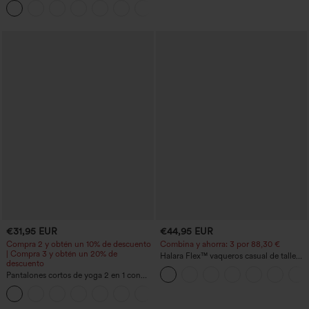
+11
tacto fresco - UPF50+
€31,95 EUR
€44,95 EUR
Compra 2 y obtén un 10% de descuento
Combina y ahorra: 3 por 88,30 €
| Compra 3 y obtén un 20% de
Halara Flex™ vaqueros casual de talle
descuento
alto con bolsillos, estilo baggy de pierna
Pantalones cortos de yoga 2 en 1 con
ancha, efecto lavado
bolsillo trasero de talle muy alto y
+20
bolsillo lateral oculto de 5&#39;&#39;
de longitud más larga