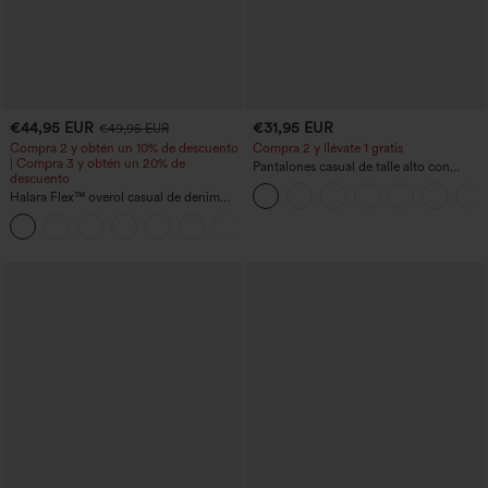
€44,95 EUR
€31,95 EUR
€49,95 EUR
Compra 2 y obtén un 10% de descuento
Compra 2 y llévate 1 gratis
| Compra 3 y obtén un 20% de
Pantalones casual de talle alto con
descuento
cordón, pernera ancha, en mezcla de
Halara Flex™ overol casual de denim
lino y con bolsillos
lavado con escote en V y bolsillos
+1