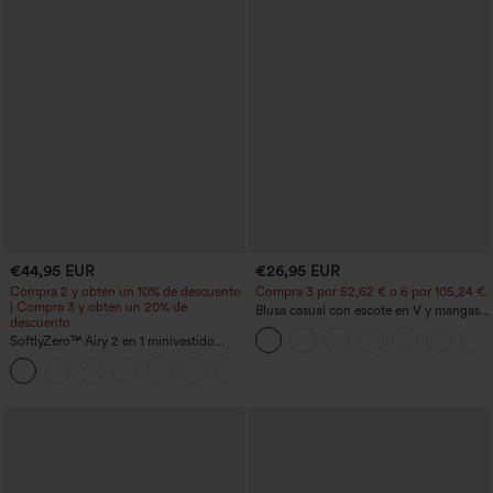
€44,95 EUR
€26,95 EUR
Compra 2 y obtén un 10% de descuento
Compra 3 por 52,62 € o 6 por 105,24 €.
| Compra 3 y obtén un 20% de
Blusa casual con escote en V y mangas
descuento
cortas abullonadas
SoftlyZero™ Airy 2 en 1 minivestido
activo de baile con bolsillos — Edición
+9
Easy Peezy — largo extra