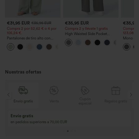
€31,95 EUR
€35,95 EUR
€35,95
€35,95 EUR
Compra 2 por 52,62 € o 4 por
Compra 2 y llévate 1 gratis
Compra 2 
105,24 €.
123,08 €.
High Waisted Side Pocket
Pantalones de tiro alto con
Straight Leg Work Pants
Mono casu
cordón y bolsillos, pernera
ajustables
+15
ancha, holgados y de estilo
ancha, tej
casual con tacto de lino.
- Easy Pe
Nuestras ofertas
Cupón
is
Venta
Regalos gratis
Envío gratis
especial
Compra 2 y llévat
Compra 3 y llévate 1 gratis
Compra 3 por 2, Co
Compra 4 por 3, compra 8 por 6
Compra 9 por 6