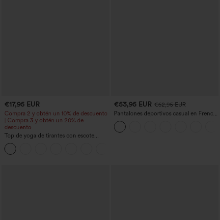
€17,95 EUR
€53,95 EUR
€62,95 EUR
Compra 2 y obtén un 10% de descuento
Pantalones deportivos casual en French
| Compra 3 y obtén un 20% de
terry con estampado denim, tiro medio,
descuento
estilo jeans y bolsillos
Top de yoga de tirantes con escote
redondo, fruncido y tacto fresco -
+16
UPF50+