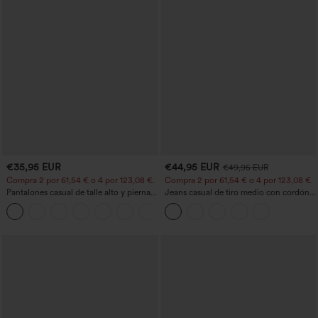
€35,95 EUR
€44,95 EUR
€49,95 EUR
Compra 2 por 61,54 € o 4 por 123,08 €.
Compra 2 por 61,54 € o 4 por 123,08 €.
Pantalones casual de talle alto y pierna
Jeans casual de tiro medio con cordón y
recta con tacto de lino y bolsillos
bolsillos
+5