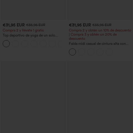
€31,95 EUR
€31,95 EUR
€35,95 EUR
€35,95 EUR
Compra 2 y llévate 1 gratis
Compra 2 y obtén un 10% de descuento
| Compra 3 y obtén un 20% de
Top deportivo de yoga de un solo
descuento
hombro, manga larga con agujero para
+3
el pulgar, dobladillo curvo estilo high-
Falda midi casual de cintura alta con
low (frente más corto, espalda más
control abdominal, fruncida, bajo curvo,
larga), de secado rápido, con sujetador
2 en 1 en forro polar y PU
incorporado