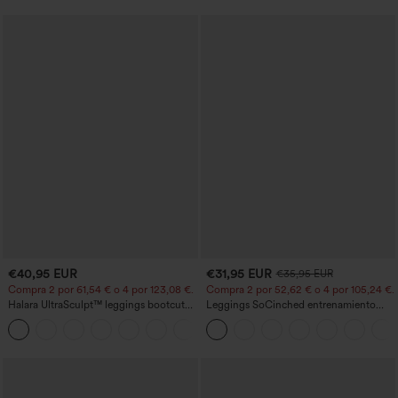
€40,95 EUR
€31,95 EUR
€35,95 EUR
Compra 2 por 61,54 € o 4 por 123,08 €.
Compra 2 por 52,62 € o 4 por 105,24 €.
Halara UltraSculpt™ leggings bootcut
Leggings SoCinched entrenamiento
de yoga de talle alto con fruncido que
moldeador abdomen bolsillo lateral tiro
+11
levanta los glúteos, control de
alto
abdomen, bolsillos y efecto moldeador.