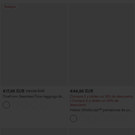
Rebajas
€17,95 EUR
€44,95 EUR
€31,95 EUR
OneForm Seamless Flow leggings de
Compra 2 y obtén un 10% de descuento
yoga de talle alto con control abdominal
| Compra 3 y obtén un 20% de
y realce de glúteos
descuento
Halara UltraSculpt™ pantalones de yoga
holgados de talle alto con control
abdominal, rayas color block y bolsillos