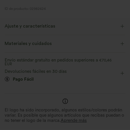
ID de producto: 02982624
Ajuste y características
Con bolsillos
Cierre con cremallera
Casual
Materiales y cuidados
Por la cadera
Manga larga
Envío estándar gratuito en pedidos superiores a
€70,46
EUR
Devoluciones fáciles en 30 días
Pago Fácil
El logo ha sido incorporado, algunos estilos/colores podrán
variar. Es posible que algunos artículos que recibas puedan o
no tener el logo de la marca.
Aprende más