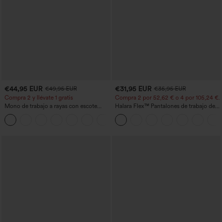
€44,95 EUR
€31,95 EUR
€49,95 EUR
€35,95 EUR
Compra 2 y llévate 1 gratis
Compra 2 por 52,62 € o 4 por 105,24 €.
Mono de trabajo a rayas con escote
Halara Flex™ Pantalones de trabajo de
barco, sin mangas, lazo lateral, tacto
talle alto, moldeadores del cuerpo, que
+8
Cool Touch y bolsillos - Edición Easy
estilizan la cintura, con bolsillos, de
Peezy
pierna ancha en micro‑waffle