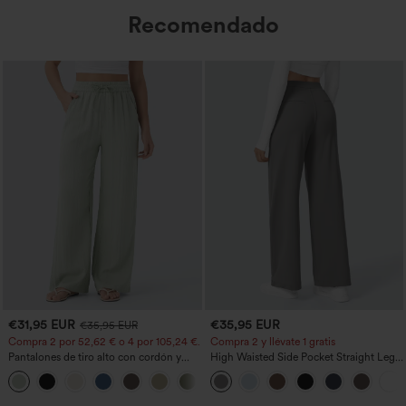
Recomendado
€31,95 EUR
€35,95 EUR
€35,95 EUR
Compra 2 por 52,62 € o 4 por 105,24 €.
Compra 2 y llévate 1 gratis
Pantalones de tiro alto con cordón y
High Waisted Side Pocket Straight Leg
bolsillos, pernera ancha, holgados y de
Work Pants
+15
estilo casual con tacto de lino.