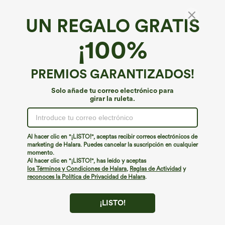
UN REGALO GRATIS
Chaqueta acolchada casual con capucha y
¡100%
cordón, mangas largas y bolsillos
€93,95 EUR
PREMIOS GARANTIZADOS!
Solo añade tu correo electrónico para
girar la ruleta.
Al hacer clic en "¡LISTO!", aceptas recibir correos electrónicos de
marketing de Halara. Puedes cancelar la suscripción en cualquier
momento.
Al hacer clic en "¡LISTO!", has leído y aceptas
los Términos y Condiciones de Halara
,
Reglas de Actividad
y
reconoces la Política de Privacidad de Halara
.
¡LISTO!