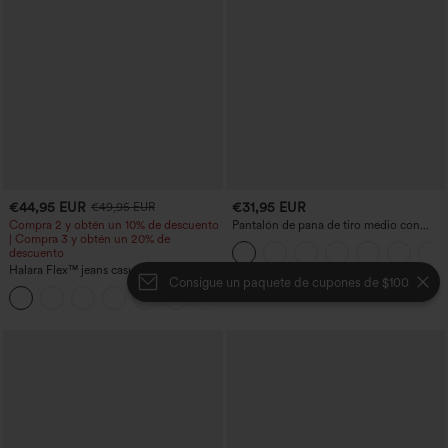
€44,95 EUR
€31,95 EUR
€49,95 EUR
Compra 2 y obtén un 10% de descuento
Pantalón de pana de tiro medio con
| Compra 3 y obtén un 20% de
cremallera
descuento
Halara Flex™ jeans casual de talle alto
Consigue un paquete de cupones de $100
con bolsillos, pierna recta y lavados
+3