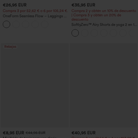
€26,95 EUR
€35,95 EUR
Compra 3 por 52,62 € o 6 por 105,24 €.
Compra 2 y obtén un 10% de descuento
| Compra 3 y obtén un 20% de
OneForm Seamless Flow – Leggings de
descuento
yoga sin costuras, tiro medio, control de
abdomen y realce de glúteos
SoftlyZero™ Airy Shorts de yoga 2 en 1
InstantCool de talle súper alto, 7" con
bolsillos
Rebajas
€8,95 EUR
€40,95 EUR
€44,95 EUR