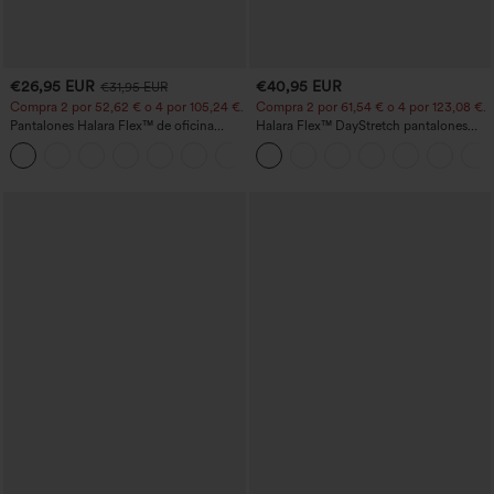
€26,95 EUR
€40,95 EUR
€31,95 EUR
Compra 2 por 52,62 € o 4 por 105,24 €.
Compra 2 por 61,54 € o 4 por 123,08 €.
Pantalones Halara Flex™ de oficina
Halara Flex™ DayStretch pantalones
anchos plisados de tiro alto con bolsillos
acampanados de trabajo de tiro medio
+21
en tela tipo gofre
con bolsillo lateral con cremallera