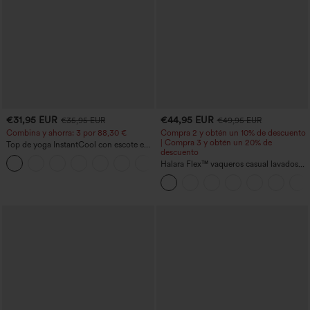
€31,95 EUR
€44,95 EUR
€35,95 EUR
€49,95 EUR
Combina y ahorra: 3 por 88,30 €
Compra 2 y obtén un 10% de descuento
| Compra 3 y obtén un 20% de
Top de yoga InstantCool con escote en
descuento
U y bajo curvado - UPF50+
Halara Flex™ vaqueros casual lavados
asimétricos de tiro bajo con bolsillos
con cremallera, corte baggy y pierna
ancha