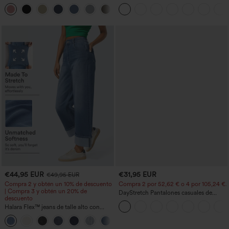
bolsillos con cremallera y efecto lino
tiro alto ligeramente acampanados con
+7
bolsillos
€44,95 EUR
€31,95 EUR
€49,95 EUR
Compra 2 y obtén un 10% de descuento
Compra 2 por 52,62 € o 4 por 105,24 €.
| Compra 3 y obtén un 20% de
DayStretch Pantalones casuales de
descuento
cintura alta con pernera tipo barril y
Halara Flex™ jeans de talle alto con
bolsillos
bolsillos, dobladillo enrollado, pierna
+1
ancha y efecto lavado, estilo casual