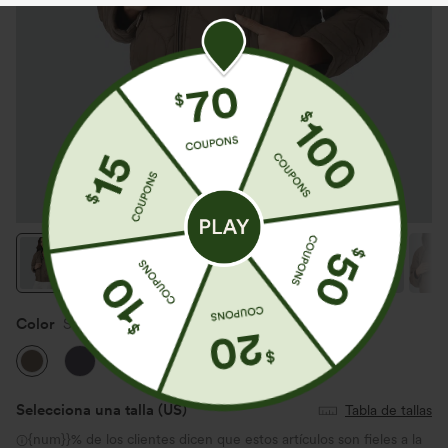
Color
Shitake
Selecciona una talla
(US)
Tabla de tallas
{num}}% de los clientes dicen que estos artículos son fieles a la