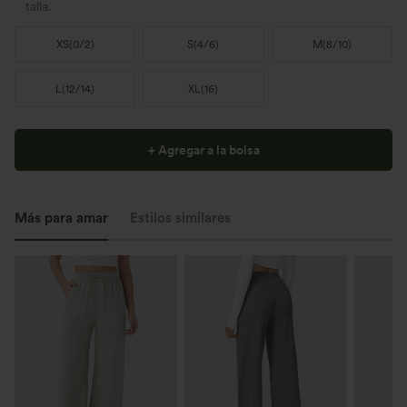
talla.
XS
(
0/2
)
S
(
4/6
)
M
(
8/10
)
L
(
12/14
)
XL
(
16
)
+ Agregar a la bolsa
Más para amar
Estilos similares