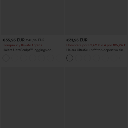
€35,95 EUR
€31,95 EUR
€40,95 EUR
Compra 2 y llévate 1 gratis
Compra 2 por 52,62 € o 4 por 105,24 €.
Halara UltraSculpt™ leggings de
Halara UltraSculpt™ top deportivo sin
entrenamiento moldeadores de talle alto
mangas con escote redondo y bajo
+11
con fruncido trasero que realza los
curvo
glúteos, control de abdomen y bolsillos