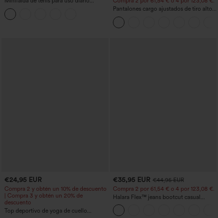
Minifalda de tenis para uso diario
Compra 2 por 61,54 € o 4 por 123,08 €.
SoftlyZero™ Airy Crossover 2 en 1 con
Pantalones cargo ajustados de tiro alto
bolsillo lateral InstantCool - Lucid
con múltiples bolsillos y cremallera con
botones
€24,95 EUR
€35,95 EUR
€44,95 EUR
Compra 2 y obtén un 10% de descuento
Compra 2 por 61,54 € o 4 por 123,08 €.
| Compra 3 y obtén un 20% de
Halara Flex™ jeans bootcut casual
descuento
lavados, de talle alto y con bolsillos
Top deportivo de yoga de cuello
redondo y manga corta, con fruncidos y