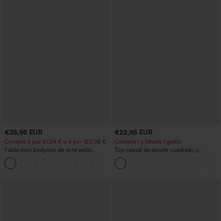
€35,95 EUR
€22,95 EUR
Compra 2 por 61,54 € o 4 por 123,08 €.
Compra 1 y llévate 1 gratis
Falda mini bodycon de ante estilo
Top casual de escote cuadrado y
crossover, talle alto, 2 en 1, dobladillo
mangas cortas
con flecos, para fiesta