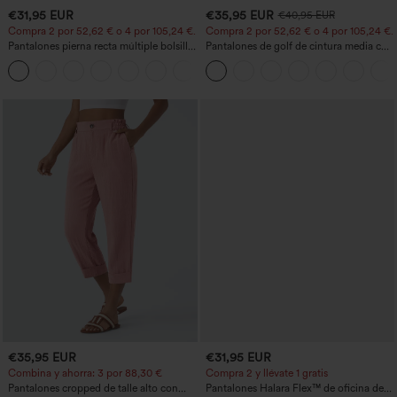
€31,95 EUR
€35,95 EUR
€40,95 EUR
Compra 2 por 52,62 € o 4 por 105,24 €.
Compra 2 por 52,62 € o 4 por 105,24 €.
Pantalones pierna recta múltiple bolsillo
Pantalones de golf de cintura media con
botón tiro alto
cordón, dobladillo curvo, secado rápido,
+23
de corte cónico y con bolsillos - UPF40+
€35,95 EUR
€31,95 EUR
Combina y ahorra: 3 por 88,30 €
Compra 2 y llévate 1 gratis
Pantalones cropped de talle alto con
Pantalones Halara Flex™ de oficina de