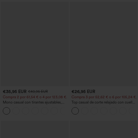
€35,95 EUR
€26,95 EUR
€40,95 EUR
Compra 2 por 61,54 € o 4 por 123,08 €.
Compra 3 por 52,62 € o 6 por 105,24 €.
Mono casual con tirantes ajustables,
Top casual de corte relajado con cuello
fruncidos, pierna ancha, tejido jaspeado
redondo y mangas murciélago.
+10
y bolsillos - Easy Peezy