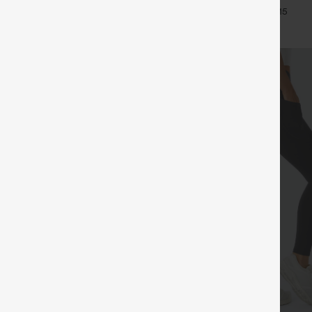
moldeadores de talle alto con frun
+27
+15
que realza los glúteos, control d
bolsillos