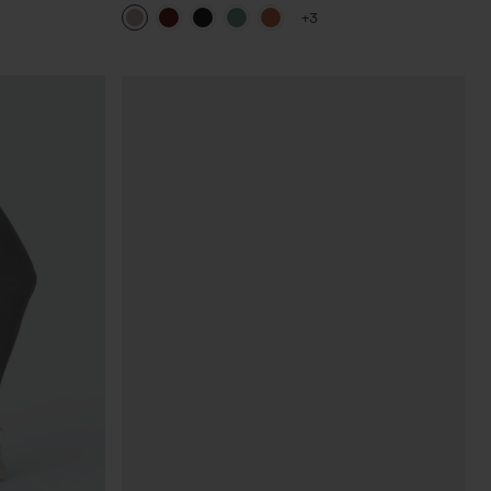
cido trasero
abullonadas
+3
e abdomen y