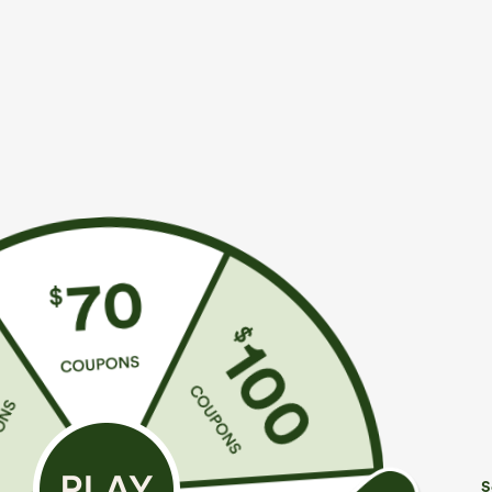
€44,95 EUR
€35,95 EUR
€49,95 EUR
Compra 2 y obtén un 10% de descuento |
Compra 2 por 6
Compra 3 y obtén un 20% de descuento
Mono casual con
Halara Flex™ vaqueros casual lavados asimétricos
pierna ancha, te
de tiro bajo con bolsillos con cremallera, corte
Peezy
+9
baggy y pierna ancha
S