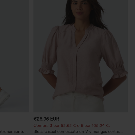
€26,95 EUR
Compra 3 por 52,62 € o 6 por 105,24 €.
entrenamiento
Blusa casual con escote en V y mangas cortas