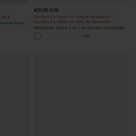
€31,95 EUR
,24 €.
Compra 2 y obtén un 10% de descuento |
Compra 3 y obtén un 20% de descuento
entrenamiento
efecto
Pantalones cortos 2 en 1 de tiro alto con bolsillo
l de abdomen y
interior y trasero
+29