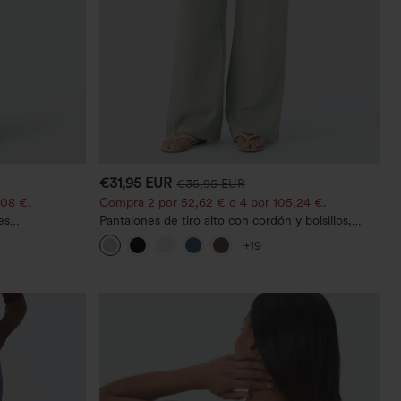
€31,95 EUR
€35,95 EUR
,08 €.
Compra 2 por 52,62 € o 4 por 105,24 €.
es
Pantalones de tiro alto con cordón y bolsillos,
edio con
pernera ancha, holgados y de estilo casual con
+19
tacto de lino.