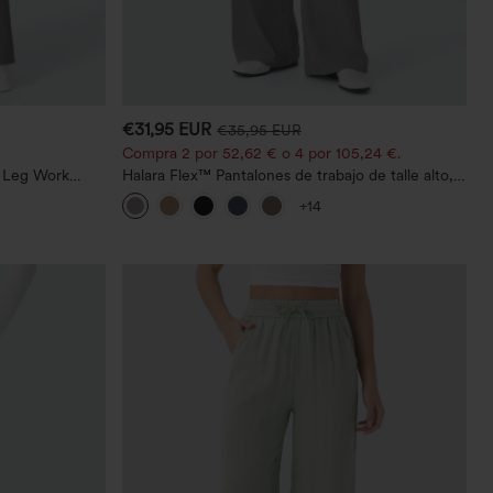
€31,95 EUR
€35,95 EUR
Compra 2 por 52,62 € o 4 por 105,24 €.
t Leg Work
Halara Flex™ Pantalones de trabajo de talle alto,
moldeadores del cuerpo, que estilizan la cintura,
+14
con bolsillos, de pierna ancha en micro‑waffle