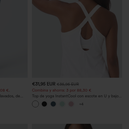
€31,95 EUR
€35,95 EUR
,08 €.
Combina y ahorra: 3 por 88,30 €
lavados, de
Top de yoga InstantCool con escote en U y bajo
curvado - UPF50+
+4