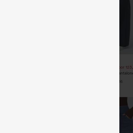
€40,95 EUR
€40,95 EUR
2,62 € o 4 por 105,24 €.
Compra 2 por 61,54 € o 4 por 123
golf de cintura media con cordón,
Halara Flex™ DayStretch pantalon
o, secado rápido, de corte cónico y
acampanados de trabajo de tiro m
+6
+16
 UPF40+
bolsillo lateral con cremallera