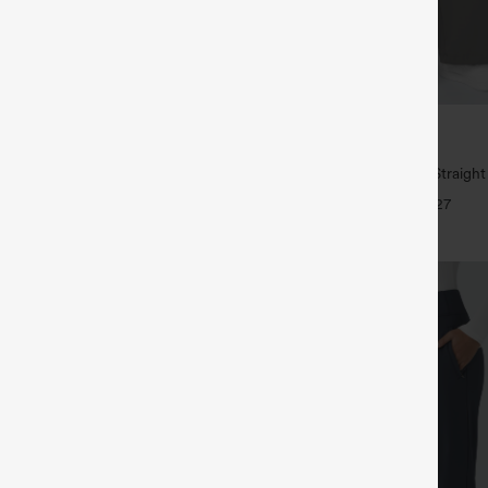
€35,95 EUR
€49,95 EUR
1,54 € o 4 por 123,08 €.
Compra 2 y llévate 1 gratis
 tiro medio con cordón y bolsillos
High Waisted Side Pocket Straigh
Pants
+27