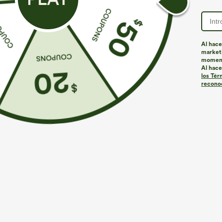
Al hace
marketi
momen
Al hace
los Tér
reconoc
€26,95 EUR
€31,95 EUR
Compra 3 por 52,62 € o 6 por 105,24 €.
Compra 2 por 5
Top casual de corte relajado con cuello redondo y
Pantalones pier