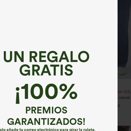
UN REGALO
GRATIS
¡100%
€35,95 EUR
€40,95 EUR
€44,95 EUR
1,54 € o 4 por 123,08 €.
Compra 2 por 61,54 € o 4 por 123
 tirantes ajustables, fruncidos,
Halara Flex™ jeans bootcut casual 
jido jaspeado y bolsillos - Easy
talle alto y con bolsillos
+14
+9
PREMIOS
GARANTIZADOS!
olo añade tu correo electrónico para girar la ruleta.