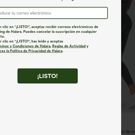
r clic en "¡LISTO!", aceptas recibir correos electrónicos de
ng de Halara. Puedes cancelar la suscripción en cualquier
to.
r clic en "¡LISTO!", has leído y aceptas
minos y Condiciones de Halara
,
Reglas de Actividad
y
es la Política de Privacidad de Halara
.
¡LISTO!
€35,95 EUR
€40,95 EUR
2,62 € o 4 por 105,24 €.
Compra 2 y llévate 1 gratis
na recta múltiple bolsillo botón
Halara UltraSculpt™ leggings de 