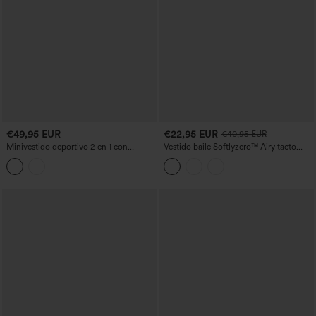
€49,95 EUR
€22,95 EUR
€40,95 EUR
Minivestido deportivo 2 en 1 con
Vestido baile Softlyzero™ Airy tacto
sujetador integrado en malla a contraste
fresco 2 piezas bolsillo lateral volante
y bolsillos — Edición Easy Peezy
cuello V-UPF50+