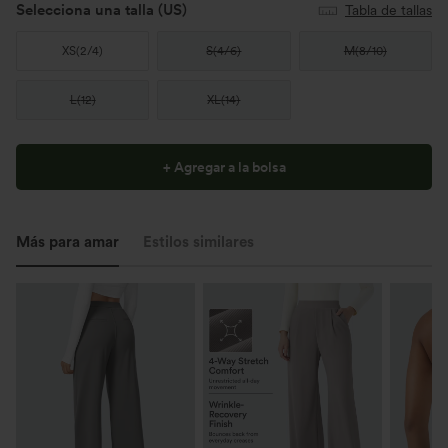
Selecciona una talla
(US)
Tabla de tallas
XS
(
2/4
)
S
(
4/6
)
M
(
8/10
)
L
(
12
)
XL
(
14
)
+ Agregar a la bolsa
Más para amar
Estilos similares