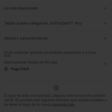
Lo más destacado
Tejido suave y elegante, SoftlyZero™ Airy
Siéntete como si flotaras en el aire con nuestro tejido súper suave y
fresco al tacto.
Ajuste y características
Elástico en cuatro direcciones
Transpirable
Corte entallado
Shorts integrados
Sujetador integrado
Envío estándar gratuito en pedidos superiores a
€70,46
EUR
Con bolsillos
Cuello en U
Fácil de poner
Mini
Se siente fresco al tacto.
Suave y elegante
Devoluciones fáciles en 30 días
Pago Fácil
Sin mangas
Elasticidad alta
Elástico en 4 direcciones
Comodidad ultrasuave como
Evacua la humedad
mantequilla
Secado rápido y efecto r
Confeccionado con microfibras ultrafinas
y doblemente cepillado para una
Tejido transpirable y fresco al 
sensación casi inexistente.
comodidad durante todo el día
El logo ha sido incorporado, algunos estilos/colores podrán
variar. Es posible que algunos artículos que recibas puedan o
no tener el logo de la marca.
Aprende más