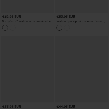
€62,95 EUR
€53,95 EUR
SoftlyZero™ vestido activo mini de baile
Vestido tipo slip mini con escote en U,
2 en 1 con sujetador incorporado, malla
espalda descubierta con tirantes
a contraste y bolsillos - Edición Easy
cruzados, plisado, bajo asimétrico,
Peezy
sujetador integrado 2 en 1, para
danza/actividad, con bolsillos
€53,95 EUR
€44,95 EUR