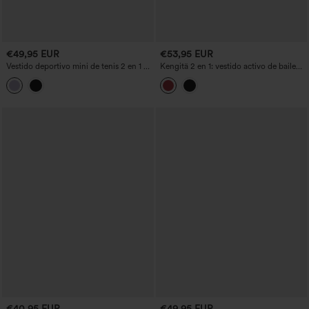
€49,95 EUR
€53,95 EUR
Vestido deportivo mini de tenis 2 en 1 de
Kengitä 2 en 1: vestido activo de baile
manga corta con escote con muesca y
midi con bolsillos, contraste alto-bajo y
bolsillo — Edición Easy Peezy
tejido de malla fluido
€40,95 EUR
€49,95 EUR