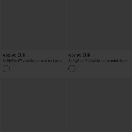
€62,95 EUR
€57,95 EUR
SoftlyZero™ vestido activo 2 en 1 para
SoftlyZero™ Vestido activo mini de tenis
yoga con sujetador integrado, tirantes
InstantCool 2 en 1 con sujetador
desmontables, escote off-shoulder y
incorporado, dobladillo con volantes en
bolsillos — ¡facilísimo!
capas y bolsillos - Edición Easy Peezy