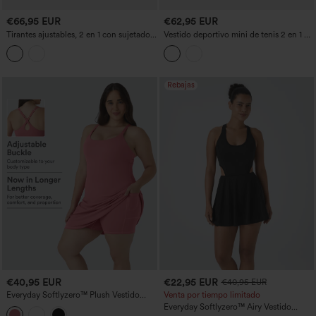
€66,95 EUR
€62,95 EUR
Tirantes ajustables, 2 en 1 con sujetador
Vestido deportivo mini de tenis 2 en 1 a
integrado, vestido slip deportivo estilo
cuadros, con efecto arrugado, de
tenis, corte en A mini, estampado a
secado rápido, con bolsillos - Edición
cuadros, efecto arrugado, secado
Easy Peezy
rápido, con bolsillos — facilísimo
Rebajas
€40,95 EUR
€22,95 EUR
€40,95 EUR
Everyday Softlyzero™ Plush Vestido
Venta por tiempo limitado
deportivo talla plus sin espalda más
Everyday Softlyzero™ Airy Vestido
largo tirante ajustable 2 en 1 - Wannabe