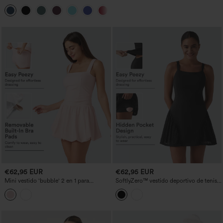
espalda descubierta cut out más largo
+13
Easy Peezy
€62,95 EUR
€62,95 EUR
Mini vestido 'bubble' 2 en 1 para
SoftlyZero™ vestido deportivo de tenis,
baile/actividad con escote cuadrado, sin
ligero y aireado, con espalda cruzada,
mangas, sujetador integrado y bolsillos
encaje en contraste, sujetador
— Edición Easy Peezy
integrado, tacto fresco y bolsillos —
Easy Peezy — UPF50+