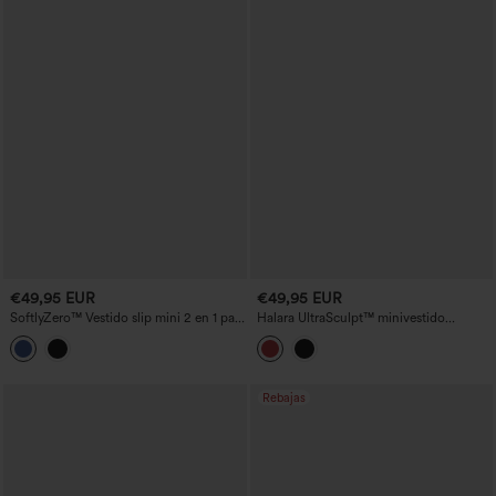
€49,95 EUR
€49,95 EUR
SoftlyZero™ Vestido slip mini 2 en 1 para
Halara UltraSculpt™ minivestido
tenis y uso activo, con sujetador
deportivo para golf con cuello alto corto
incorporado, malla a contraste y
(mock neck), sujetador integrado,
bolsillos - Edición Easy Peezy
espalda racerback y bloques de color
Rebajas