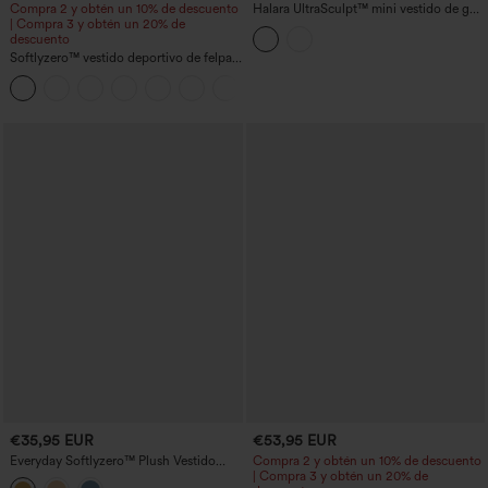
Compra 2 y obtén un 10% de descuento
Halara UltraSculpt™ mini vestido de golf
| Compra 3 y obtén un 20% de
sin mangas con cuello alto simulado,
descuento
bloques de color y bolsillos
Softlyzero™ vestido deportivo de felpa
con control abdominal y bolsillos - Easy
+4
Peezy Edition
€35,95 EUR
€53,95 EUR
Everyday Softlyzero™ Plush Vestido
Compra 2 y obtén un 10% de descuento
actividad sin espalda 2-in-1 -Risa
| Compra 3 y obtén un 20% de