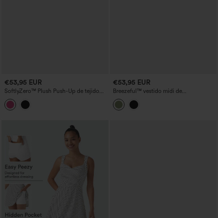
€53,95 EUR
€53,95 EUR
SoftlyZero™ Plush Push-Up de tejido
Breezeful™ vestido midi de
suave, con tirantes ajustables cruzados,
baile/actividad con escote cuadrado,
espalda descubierta y sujetador
espalda descubierta con tiras cruzadas,
incorporado — vestido activo para
sujetador incorporado, 2 en 1, de secado
baile, edición Easy Peezy
rápido, con bolsillo — Easy Peezy