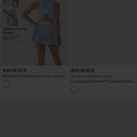
€62,95 EUR
€40,95 EUR
Breezeful™ Vestido activo mini de tenis
Compra 1 y llévate 1 gratis
sin mangas, de corte, 2 en 1, plisado y de
Everyday Softlyzero™ Airy Vestido tenis
secado rápido, con bolsillos
sin espalda abertura bolsillo lateral tacto
fresco -Glee Air-UPF50+