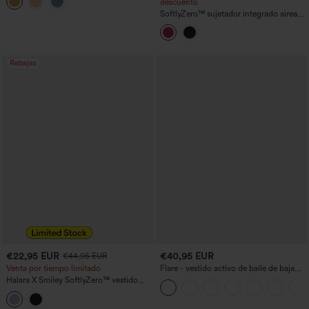
descuento
SoftlyZero™ sujetador integrado aireado
— vestido deportivo mini de tenis 2 en 1
InstantCool con bolsillos, copas DD–F
— Easy Peezy Edition
Rebajas
€22,95 EUR
€40,95 EUR
€44,95 EUR
Venta por tiempo limitado
Flare - vestido activo de baile de baja
sujeción - mayor longitud - Easy Peezy
Halara X Smiley SoftlyZero™ vestido
Edition - copas DD-F
activo de baile, ligero y sin espalda, con
detalle torsionado y falda acampanada,