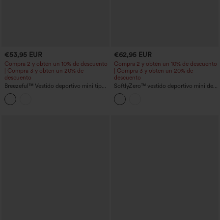
€53,95 EUR
€62,95 EUR
Compra 2 y obtén un 10% de descuento
Compra 2 y obtén un 10% de descuento
| Compra 3 y obtén un 20% de
| Compra 3 y obtén un 20% de
descuento
descuento
Breezeful™ Vestido deportivo mini tipo
SoftlyZero™ vestido deportivo mini de
tenis con escote en V, sujetador
tenis sin mangas con encaje de
integrado y espalda racerback, 2 en 1, de
contraste retorcido, sujetador integrado
secado rápido y con bolsillos — Edición
y bolsillos - Easy Peezy
Easy Peezy