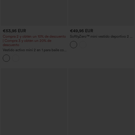
€53,95 EUR
€49,95 EUR
Compra 2 y obtén un 10% de descuento
SoftlyZero™ mini vestido deportivo 2 en
| Compra 3 y obtén un 20% de
1 para yoga de felpa (plush) con escote
descuento
en V, sujetador integrado, lazo lateral y
bolsillos — Edición Easy Peezy
Vestido activo mini 2 en 1 para baile con
sujetador integrado, estampado floral
pequeño y bolsillos - Edición Easy
Peezy