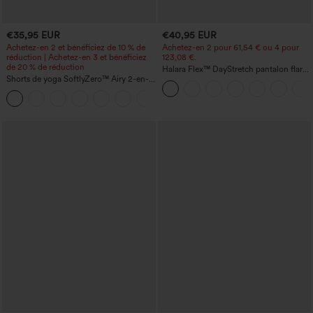
€35,95 EUR
€40,95 EUR
Achetez-en 2 et bénéficiez de 10 % de
Achetez-en 2 pour 61,54 € ou 4 pour
réduction | Achetez-en 3 et bénéficiez
123,08 €.
de 20 % de réduction
Halara Flex™ DayStretch pantalon flare
Shorts de yoga SoftlyZero™ Airy 2-en-1
de travail, taille mi-haute, poche latérale
InstantCool, super taille haute, 7" avec
zippée
+23
poches