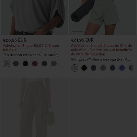
€26,95 EUR
€31,95 EUR
Achetez-en 3 pour 52,62 €, 6 pour
Achetez-en 2 et bénéficiez de 10 % de
105,24 €
réduction | Achetez-en 3 et bénéficiez
de 20 % de réduction
Top décontracté à encolure ronde,
manches chauve-souris et coupe ample
SoftlyZero™ Shorts de yoga 2-en-1
+1
InstantCool, super taille haute, aérés, 5''
avec poches — longueur allongée