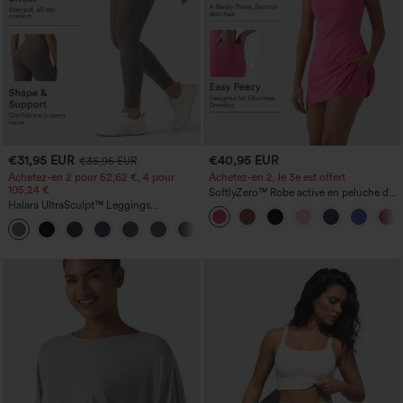
€31,95 EUR
€40,95 EUR
€35,95 EUR
Achetez-en 2 pour 52,62 €, 4 pour
Achetez-en 2, le 3e est offert
105,24 €
SoftlyZero™ Robe active en peluche dos
Halara UltraSculpt™ Leggings
nu — Édition Hyper Facile
d'entraînement sculptants taille haute,
+16
effet ventre plat, avec poche