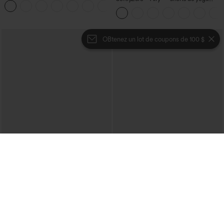
+11
super taille haute 2-en-1 InstantCool
avec poches
OBtenez un lot de coupons de 100 $
€26,95 EUR
€35,95 EUR
€44,95 EUR
Achetez-en 3 pour 52,62 €, 6 pour
Achetez-en 2 pour 61,54 € ou 4 pour
105,24 €
123,08 €.
Blouse décontractée à col en V et
Halara Flex™ Jeans bootcut
manches courtes bouffantes
décontractés taille haute, effet délavé,
avec poches