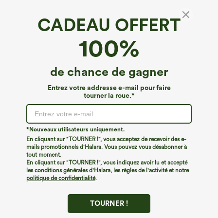
CADEAU OFFERT
100%
de chance de gagner
Entrez votre addresse e-mail pour faire
tourner la roue.*
Oops!
Nous ne semblons pas pouvoir trouver la page que
*Nouveaux utilisateurs uniquement.
vous recherchez.
En cliquant sur "TOURNER !", vous acceptez de recevoir des e-
mails promotionnels d'Halara. Vous pouvez vous désabonner à
tout moment.
Acheter plus
En cliquant sur "TOURNER !", vous indiquez avoir lu et accepté
les conditions générales d'Halara
,
les règles de l'activité
et notre
politique de confidentialité
.
TOURNER !