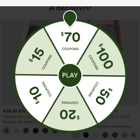
À découvrir
€35,95 EUR
€31,95 EUR
€35,95 EUR
Achetez-en 2, le 3e est offert
Achetez-en 2 pour 52,62 €, 4 pour
105,24 €
Pantalon de travail Halara Flex™
DayStretch à taille haute, avec poches et
Pantalon taille haute à cordon avec
+23
coupe droite
poches, jambe large et coupe ample,
style décontracté, effet lin