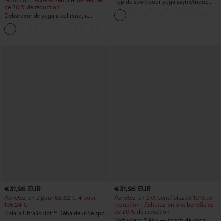
réduction | Achetez-en 3 et bénéficiez
Top de sport pour yoga asymétrique
de 20 % de réduction
(une épaule) à manches longues avec
Débardeur de yoga à col rond, à
ouverture pour le pouce, ourlet arrondi
fronces, effet rafraîchissant - UPF50+
haut-bas, séchage rapide, soutien-gorge
+16
intégré.
€31,95 EUR
€31,95 EUR
Achetez-en 2 pour 52,62 €, 4 pour
Achetez-en 2 et bénéficiez de 10 % de
105,24 €
réduction | Achetez-en 3 et bénéficiez
de 20 % de réduction
Halara UltraSculpt™ Débardeur de sport
à col rond et ourlet arrondi
SoftlyZero™ Airy — shorts de yoga