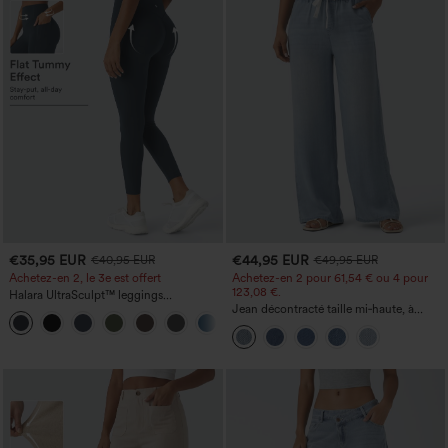
€35,95 EUR
€44,95 EUR
€40,95 EUR
€49,95 EUR
Achetez-en 2, le 3e est offert
Achetez-en 2 pour 61,54 € ou 4 pour
123,08 €.
Halara UltraSculpt™ leggings
d'entraînement taille haute — fronces
Jean décontracté taille mi‑haute, à
+12
liftantes pour le fessier, maintien gainant
cordon de serrage, avec poches
du ventre et poche