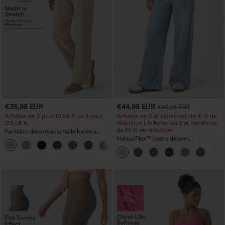
€35,95 EUR
€44,95 EUR
€49,95 EUR
Achetez-en 2 pour 61,54 € ou 4 pour
Achetez-en 2 et bénéficiez de 10 % de
123,08 €.
réduction | Achetez-en 3 et bénéficiez
de 20 % de réduction
Pantalon décontracté taille haute à
jambe droite, effet lin, avec poches
Halara Flex™ Jeans délavés
+5
décontractés, coupe baggy à jambe
large, taille basse asymétrique, poches
zippées