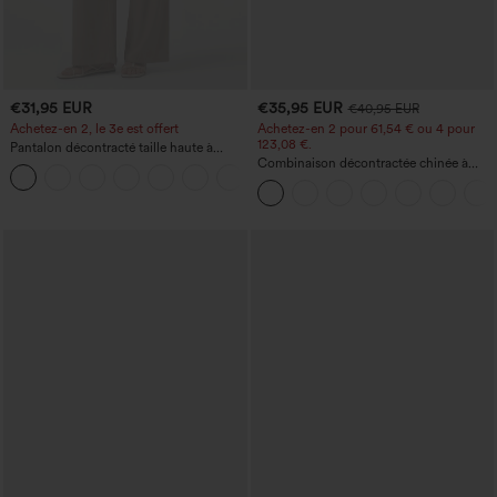
€31,95 EUR
€35,95 EUR
€40,95 EUR
Achetez-en 2, le 3e est offert
Achetez-en 2 pour 61,54 € ou 4 pour
123,08 €.
Pantalon décontracté taille haute à
cordon, coupe large en mélange de lin,
Combinaison décontractée chinée à
+5
avec poches
bretelles réglables, fronces et jambes
larges, avec poches — facile comme
tout