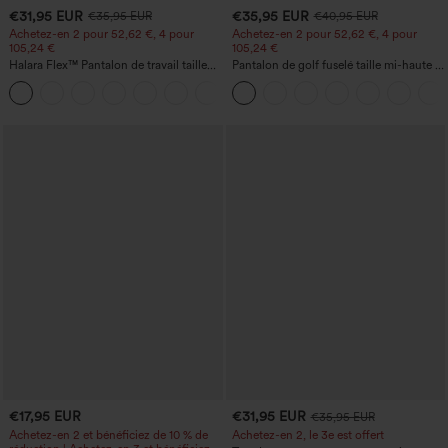
€31,95 EUR
€35,95 EUR
€35,95 EUR
€40,95 EUR
Achetez-en 2 pour 52,62 €, 4 pour
Achetez-en 2 pour 52,62 €, 4 pour
105,24 €
105,24 €
Halara Flex™ Pantalon de travail taille
Pantalon de golf fuselé taille mi-haute à
haute sculptant la silhouette, gainant la
cordon, ourlet incurvé, séchage rapide,
+10
taille, avec poches, jambe large en
avec poches — UPF40+
micro-gaufre
€17,95 EUR
€31,95 EUR
€35,95 EUR
Achetez-en 2 et bénéficiez de 10 % de
Achetez-en 2, le 3e est offert