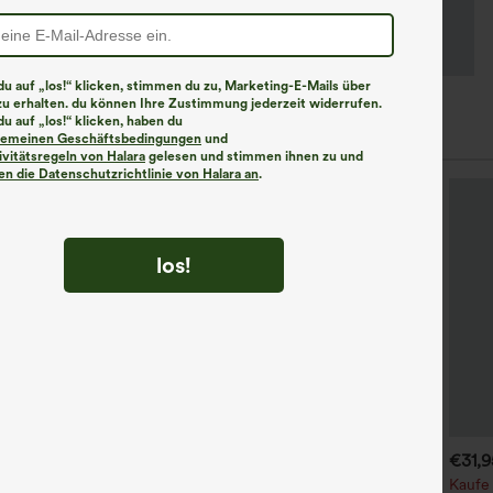
u auf „los!“ klicken, stimmen du zu, Marketing-E-Mails über
zu erhalten. du können Ihre Zustimmung jederzeit widerrufen.
u auf „los!“ klicken, haben du
, 30% Off
Ähnliche Kleidungsstile
lgemeinen Geschäftsbedingungen
und
ivitätsregeln von Halara
gelesen und stimmen ihnen zu und
n die Datenschutzrichtlinie von Halara an
.
los!
€35,95 EUR
€31,95 EUR
€31,
€35,95 EUR
aufe 2, erhalte 1 gratis
Kaufen Sie 2 Stück für 52,62
Kaufe 