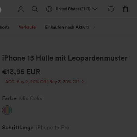
United States
(
EUR
)
horts
Verkäufe
Einkaufen nach Aktivität
Nach Trend shopp
iPhone 15 Hülle mit Leopardenmuster
€13,95 EUR
ACC: Buy 2, 20% Off | Buy 3, 30% Off
Farbe
Mix Color
Schrittlänge️
iPhone 16 Pro