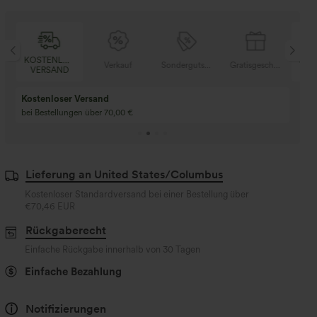
SER
KOSTENLOSER
Verkauf
Sondergutschein
Gratisgeschenke
V
D
VERSAND
Kaufen Sie 2 und e
Kaufe 3 und erhalte 1 gratis
gratis
Kaufen Sie 4 für 3, kaufen Sie 8 für 6
Kaufe 3 für 2, Kaufe 6
für 6
Lieferung an United States/Columbus
Kostenloser Standardversand bei einer Bestellung über
€70,46 EUR
Rückgaberecht
Einfache Rückgabe innerhalb von 30 Tagen
Einfache Bezahlung
Notifizierungen