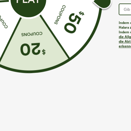
Indem d
Halara 
Indem d
Mehr zum Verlieben
ACC: Buy 2, 20% Off | Buy 3
die Al
die Akt
erkenne
€35,95 EUR
€44,95 EUR
€49,95 EUR
Kaufen Sie 2 Stück für 61,54
Kaufen Sie 2 Stück für 61,54
K