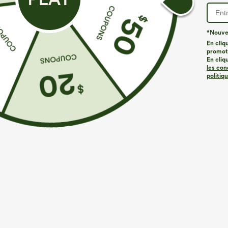
*Nouvea
ID de produit 02939283
En cliq
promoti
En cliq
les con
Coupe et détails
politiq
Taille plate
Poches arrière
Poches latérales
Composition & Entretien
Composition
51 % viscose, 34 % polyester et 15 % nylon