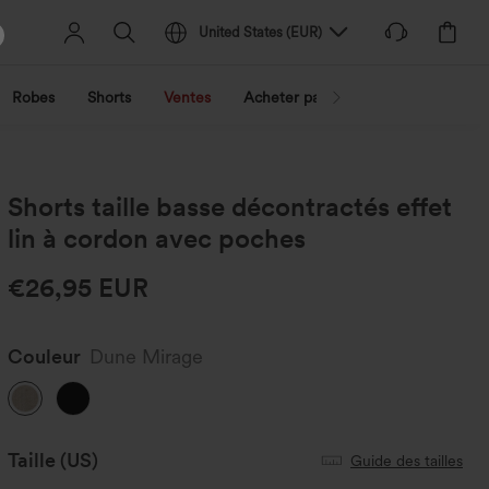
United States
(
EUR
)
Robes
Shorts
Ventes
Acheter par activité
Découvrez 
Shorts taille basse décontractés effet
lin à cordon avec poches
€26,95 EUR
Couleur
Dune Mirage
Taille
(US)
Guide des tailles