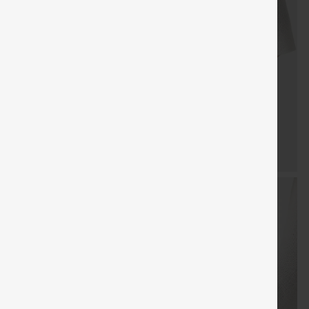
LIVRAISON
Coupon
Cadeaux
LIVRAISO
Vente
GRATUITE
spécial
gratuits
GRATUIT