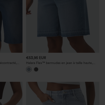
€53,95 EUR
écontracté,
Halara Flex™ bermudas en jean à taille haute,
ventre, avec
décontractés, avec poches