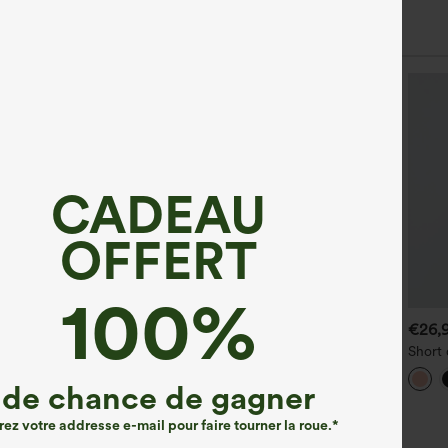
CADEAU
OFFERT
100%
€31,95 EUR
€40,95 EUR
€26,
horts taille haute à cordon,
Halara UltraSculpt™ joggers
Short 
urlet roulotté, effet lin
de yoga froncés à cordon,
haute,
écontracté, 5'' avec poches
taille haute, avec poches
avec c
de chance de gagner
rez votre addresse e-mail pour faire tourner la roue.*