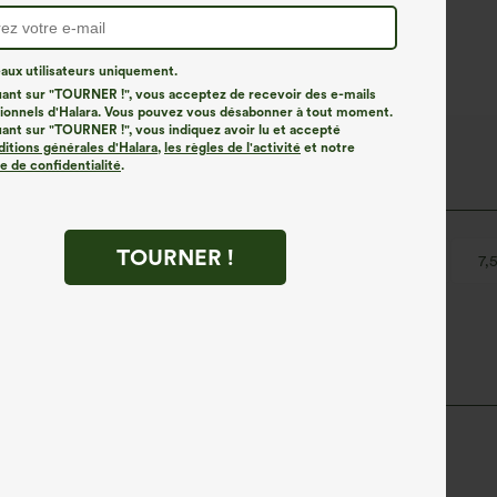
ux utilisateurs uniquement.
uant sur "TOURNER !", vous acceptez de recevoir des e-mails
onnels d'Halara. Vous pouvez vous désabonner à tout moment.
uant sur "TOURNER !", vous indiquez avoir lu et accepté
ditions générales d'Halara
,
les règles de l'activité
et notre
ue de confidentialité
.
TOURNER !
Enfilable
Cordon de serrage
Décontracté
7,