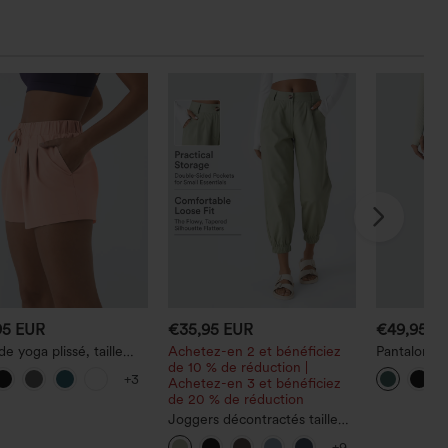
95 EUR
€35,95 EUR
€49,95 E
de yoga plissé, taille
Achetez-en 2 et bénéficiez
Pantalon de
 ceinture élastique
de 10 % de réduction |
haute avec
+3
ordon, 3" avec poches
Achetez-en 3 et bénéficiez
de 20 % de réduction
Joggers décontractés taille
mi-haute avec poches
+9