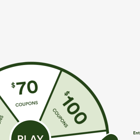
À découvrir
€44,95 EUR
€35,95 EUR
€49,95 EUR
Achetez-en 2 pour 61,54 €
Short ample décontracté
S
ou 4 pour 123,08 €.
taille haute en mélange lin-
o
lyocell avec poches
d
Jean décontracté taille
mi‑haute, à cordon de
serrage, avec poches
Ent