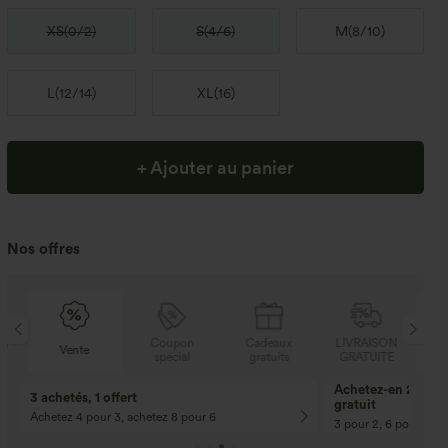
XS
(
0/2
)
S
(
4/6
)
M
(
8/10
)
L
(
12/14
)
XL
(
16
)
+ Ajouter au panier
Nos offres
N
Coupon
Cadeaux
LIVRAISON
Vente
E
spécial
gratuits
GRATUITE
Achetez-en 2, obte
3 achetés, 1 offert
gratuit
Achetez 4 pour 3, achetez 8 pour 6
3 pour 2, 6 pour 4, 9