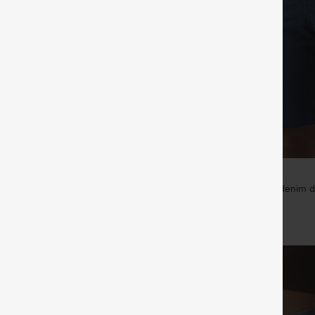
€53,95 EUR
ermuda taille mi-haute avec
Halara Flex™ bermuda en denim d
im délavé, coupe décontractée
taille haute, effet gainant pour le 
poches