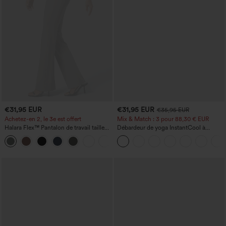
€31,95 EUR
€31,95 EUR
€35,95 EUR
Achetez-en 2, le 3e est offert
Mix & Match : 3 pour 88,30 € EUR
Halara Flex™ Pantalon de travail taille
Débardeur de yoga InstantCool à
haute avec poche latérale arrière et
encolure en U et ourlet arrondi –
+13
légère coupe évasée
UPF50+