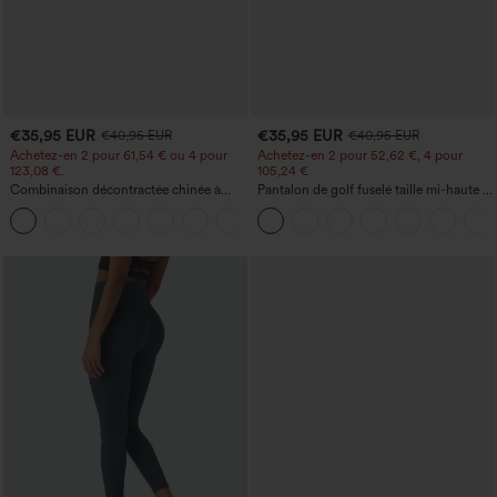
€35,95 EUR
€35,95 EUR
€40,95 EUR
€40,95 EUR
Achetez-en 2 pour 61,54 € ou 4 pour
Achetez-en 2 pour 52,62 €, 4 pour
123,08 €.
105,24 €
Combinaison décontractée chinée à
Pantalon de golf fuselé taille mi-haute à
bretelles réglables, fronces et jambes
cordon, ourlet incurvé, séchage rapide,
+10
larges, avec poches — facile comme
avec poches — UPF40+
tout