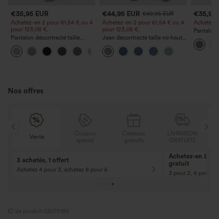
€35,95 EUR
€44,95 EUR
€35,95
€49,95 EUR
Achetez-en 2 pour 61,54 € ou 4
Achetez-en 2 pour 61,54 € ou 4
Achetez-en
pour 123,08 €.
pour 123,08 €.
Pantalon 
Pantalon décontracté taille
Jean décontracté taille mi‑haute,
DayStretch
haute à jambe droite, effet lin,
à cordon de serrage, avec
poches et
+5
avec poches
poches
Nos offres
N
Coupon
Cadeaux
LIVRAISON
Vente
E
spécial
gratuits
GRATUITE
Achetez-en 2, ob
3 achetés, 1 offert
gratuit
Achetez 4 pour 3, achetez 8 pour 6
3 pour 2, 6 pour 4,
ID de produit 03075189