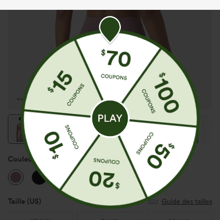
Couleur
Nostalgia Rose
Taille
(US)
Guide des tailles