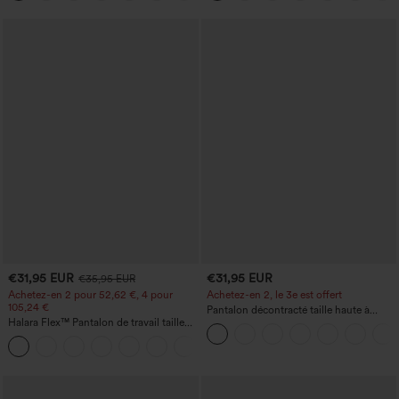
€31,95 EUR
€31,95 EUR
€35,95 EUR
Achetez-en 2 pour 52,62 €, 4 pour
Achetez-en 2, le 3e est offert
105,24 €
Pantalon décontracté taille haute à
Halara Flex™ Pantalon de travail taille
cordon, coupe large en mélange de lin,
haute sculptant la silhouette, gainant la
avec poches
+10
taille, avec poches, jambe large en
micro-gaufre