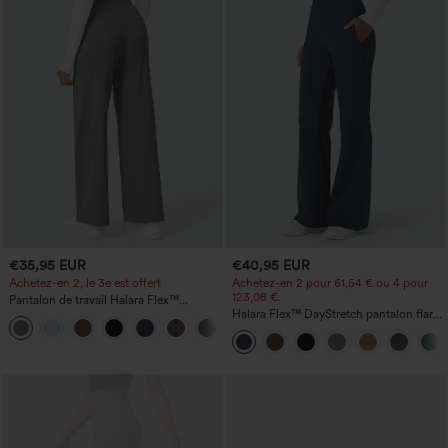
€35,95 EUR
€40,95 EUR
Achetez-en 2, le 3e est offert
Achetez-en 2 pour 61,54 € ou 4 pour
123,08 €.
Pantalon de travail Halara Flex™
DayStretch à taille haute, avec poches et
Halara Flex™ DayStretch pantalon flare
+23
coupe droite
de travail, taille mi-haute, poche latérale
zippée