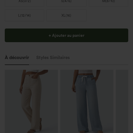
XS
(
0/2
)
S
(
4/6
)
M
(
8/10
)
L
(
12/14
)
XL
(
16
)
+ Ajouter au panier
À découvrir
Styles Similaires