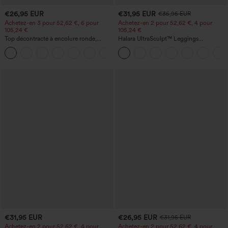
€26,95 EUR
€31,95 EUR
€35,95 EUR
Achetez-en 3 pour 52,62 €, 6 pour
Achetez-en 2 pour 52,62 €, 4 pour
105,24 €
105,24 €
Top décontracté à encolure ronde,
Halara UltraSculpt™ Leggings
manches chauve-souris et coupe ample
d'entraînement sculptants taille haute,
+1
effet ventre plat, avec poche
€31,95 EUR
€26,95 EUR
€31,95 EUR
Achetez-en 2 pour 52,62 €, 4 pour
Achetez-en 2 pour 52,62 €, 4 pour