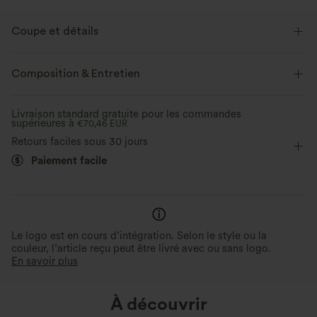
Coupe et détails
Soutien-gorge intégré
Col V
Enfilable
Composition & Entretien
Yoga et Pilates
Sous la poitrine
Sans manches
Livraison standard gratuite pour les commandes
supérieures à
Élasticité quatre directions
€70,46 EUR
Retours faciles sous 30 jours
Paiement facile
Le logo est en cours d’intégration. Selon le style ou la
couleur, l’article reçu peut être livré avec ou sans logo.
En savoir plus
À découvrir