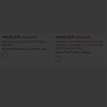
€31,95 EUR
€44,95 EUR
€35,95 EUR
€49,95 EUR
Achetez-en 2 pour 52,62 €, 4 pour
Achetez-en 2 et bénéficiez de 10 % de
105,24 €
réduction | Achetez-en 3 et bénéficiez
de 20 % de réduction
Pantalon taille haute à cordon avec
poches, jambe large et coupe ample,
Halara Flex™ Jeans délavés
+15
style décontracté, effet lin
décontractés, coupe baggy à jambe
large, taille basse asymétrique, poches
zippées