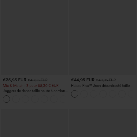
€35,95 EUR
€44,95 EUR
€40,95 EUR
€49,95 EUR
Mix & Match : 3 pour 88,30 € EUR
Halara Flex™ Jean décontracté taille
haute, jambe droite, délavé, avec poches
Joggers de danse taille haute à cordon,
effet froncé, coupe fuselée, à séchage
rapide et toucher frais, avec poches —
UPF40+