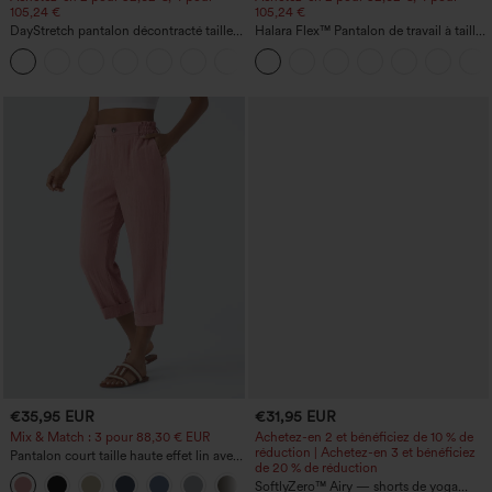
105,24 €
105,24 €
DayStretch pantalon décontracté taille
Halara Flex™ Pantalon de travail à taille
haute avec poches et coupe droite
haute, jambe large, avec poches, en
+23
maille gaufrée
€35,95 EUR
€31,95 EUR
Mix & Match : 3 pour 88,30 € EUR
Achetez-en 2 et bénéficiez de 10 % de
réduction | Achetez-en 3 et bénéficiez
Pantalon court taille haute effet lin avec
de 20 % de réduction
poche zippée
+7
SoftlyZero™ Airy — shorts de yoga