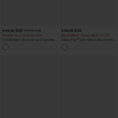
€44,95 EUR
€44,95 EUR
€49,95 EUR
Achetez-en 2, le 3e est offert
Mix & Match : 3 pour 88,30 € EUR
Combinaison de travail sans manches à
Halara Flex™ jean délavé décontracté
encolure bateau, côtés noués, toucher
taille haute à poches, coupe baggy à
+8
frais, rayée, avec poches — Édition Easy
jambe large
Peezy