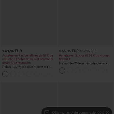
€49,95 EUR
€35,95 EUR
€40,95 EUR
Achetez-en 2 et bénéficiez de 10 % de
Achetez-en 2 pour 61,54 € ou 4 pour
réduction | Achetez-en 3 et bénéficiez
123,08 €.
de 20 % de réduction
Halara Flex™ Jean décontracté lavé
Halara Flex™ jean décontracté taille
taille haute à poche croisée
haute à effet gainant, coupe large, avec
poches
OBtenez un lot de coupons de 100 $