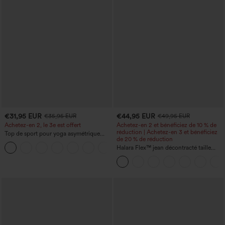
€31,95 EUR
€44,95 EUR
€35,95 EUR
€49,95 EUR
Achetez-en 2, le 3e est offert
Achetez-en 2 et bénéficiez de 10 % de
réduction | Achetez-en 3 et bénéficiez
Top de sport pour yoga asymétrique
de 20 % de réduction
(une épaule) à manches longues avec
+3
ouverture pour le pouce, ourlet arrondi
Halara Flex™ jean décontracté taille
haut-bas, séchage rapide, soutien-gorge
haute, large, avec poches, ourlet
intégré.
retroussé et effet délavé