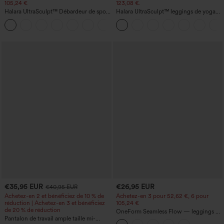
105,24 €
123,08 €.
Halara UltraSculpt™ Débardeur de sport
Halara UltraSculpt™ leggings de yoga
à col rond et ourlet arrondi
taille haute, gainants avec contrôle du
+11
ventre, coupe bootcut, à poches
€35,95 EUR
€26,95 EUR
€40,95 EUR
Achetez-en 2 et bénéficiez de 10 % de
Achetez-en 3 pour 52,62 €, 6 pour
réduction | Achetez-en 3 et bénéficiez
105,24 €
de 20 % de réduction
OneForm Seamless Flow — leggings de
Pantalon de travail ample taille mi-
yoga sans coutures, taille mi-haute, effet