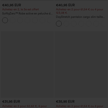
€40,95 EUR
€40,95 EUR
Achetez-en 2, le 3e est offert
Achetez-en 2 pour 61,54 € ou 4 pour
123,08 €.
SoftlyZero™ Robe active en peluche dos
nu — Édition Hyper Facile
DayStretch pantalon cargo slim taille
+29
haute, poches zippées, uni
€31,95 EUR
€35,95 EUR
Achetez-en 2 pour 52,62 €, 4 pour
Achetez-en 2 pour 61,54 € ou 4 pour