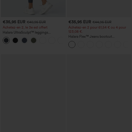
€35,95 EUR
€35,95 EUR
€40,95 EUR
€44,95 EUR
Achetez-en 2, le 3e est offert
Achetez-en 2 pour 61,54 € ou 4 pour
123,08 €.
Halara UltraSculpt™ leggings
d'entraînement taille haute — fronces
Halara Flex™ Jeans bootcut
+11
liftantes pour le fessier, maintien gainant
décontractés taille haute, effet délavé,
du ventre et poche
avec poches