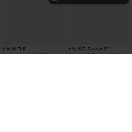
€26,95 EUR
€31,95 EUR
€35,95 EUR
Achetez-en 3 pour 52,62 €, 6 pour
Achetez-en 2 et bénéficiez de 10 % de
105,24 €
réduction | Achetez-en 3 et bénéficiez
de 20 % de réduction
Pantacourt jogger de yoga chiné, taille
haute, à fronces, avec poches.
Jupe midi décontractée 2-en-1, taille
+4
haute à effet gainant, froncée avec
ourlet arrondi, en polaire et PU