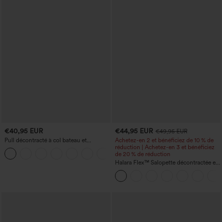
€40,95 EUR
€44,95 EUR
€49,95 EUR
Pull décontracté à col bateau et
Achetez-en 2 et bénéficiez de 10 % de
manches chauve-souris
réduction | Achetez-en 3 et bénéficiez
+1
de 20 % de réduction
Halara Flex™ Salopette décontractée en
denim lavé à encolure en V avec poche