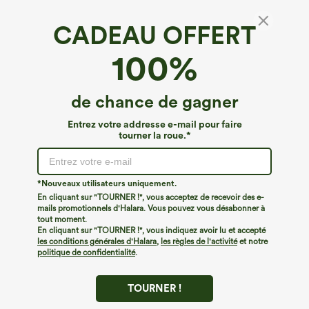
CADEAU OFFERT
Brassière de yoga à col en V avec soutien-
100%
gorge intégré, maintien faible, InstantCool,
séchage rapide — UPF50+
€35,95 EUR
de chance de gagner
Entrez votre addresse e-mail pour faire
tourner la roue.*
*Nouveaux utilisateurs uniquement.
En cliquant sur "TOURNER !", vous acceptez de recevoir des e-
mails promotionnels d'Halara. Vous pouvez vous désabonner à
tout moment.
En cliquant sur "TOURNER !", vous indiquez avoir lu et accepté
les conditions générales d'Halara
,
les règles de l'activité
et notre
politique de confidentialité
.
TOURNER !