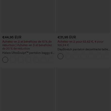
€44,95 EUR
€31,95 EUR
Achetez-en 2 et bénéficiez de 10 % de
Achetez-en 2 pour 52,62 €, 4 pour
réduction | Achetez-en 3 et bénéficiez
105,24 €
de 20 % de réduction
DayStretch pantalon décontracté taille
Halara UltraSculpt™ pantalon baggy de
haute à jambe en forme de tonneau
yoga taille haute à effet gainant pour le
avec poches
ventre, à rayures color block, avec
poches