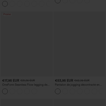
haute, coupe « barrel » (jambe en forme
gainant pour le ventre et liftant pour les
+3
de tonneau) avec poches
fesses
Promo
€17,95 EUR
€53,95 EUR
€31,95 EUR
€62,95 EUR
OneForm Seamless Flow legging de
Pantalon de jogging décontracté en
yoga taille haute, gainant pour le ventre
French terry à imprimé denim, taille mi-
et effet rehausseur de fesses
haute, style jean, avec poches