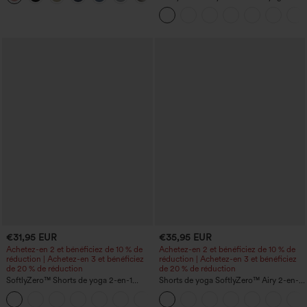
super taille haute 2-en-1 InstantCool
avec poches
€31,95 EUR
€35,95 EUR
Achetez-en 2 et bénéficiez de 10 % de
Achetez-en 2 et bénéficiez de 10 % de
réduction | Achetez-en 3 et bénéficiez
réduction | Achetez-en 3 et bénéficiez
de 20 % de réduction
de 20 % de réduction
SoftlyZero™ Shorts de yoga 2-en-1
Shorts de yoga SoftlyZero™ Airy 2-en-1
InstantCool, super taille haute, aérés, 5''
InstantCool, super taille haute, 7" avec
+20
avec poches — longueur allongée
poches