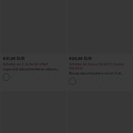
€31,95 EUR
€26,95 EUR
Achetez-en 2, le 3e est offert
Achetez-en 3 pour 52,62 €, 6 pour
105,24 €
Jupe midi décontractée en velours
côtelé, taille mi-haute, poches avant
Blouse décontractée à col en V et
+1
latérales à rabat
manches courtes bouffantes