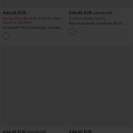
€40,95 EUR
€44,95 EUR
€49,95 EUR
Kaufen Sie 2 Stück für 61,54 € oder 4
Kaufe 2, erhalte 1 gratis
Stück für 123,08 €.
Boot-Ausschnitt, ärmelloser Work-
Softlyzero™ Eco Einfarbige, schmale,
Jumpsuit mit seitlicher Bindung,
hoch taillierte Wanderhose mit
kühlender Cool-Touch-Effekt, gestreift
+10
mehreren Taschen
und mit Taschen – Easy Peezy Edition
€44,95 EUR
€44,95 EUR
€49,95 EUR