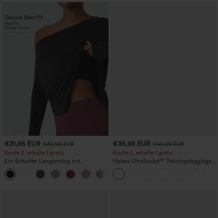
€31,95 EUR
€35,95 EUR
€35,95 EUR
€40,95 EUR
Kaufe 2, erhalte 1 gratis
Kaufe 2, erhalte 1 gratis
Ein-Schulter-Langarmtop mit
Halara UltraSculpt™ Trainingsleggings
Daumenloch, geschwungener Saum
mit hohem Bund – raffende Push-up-
+3
(High-Low), schnell trocknend – Yoga-
Po-Form, Bauchkontrolle, Taschen und
Sporttop mit integriertem BH
formende Passform