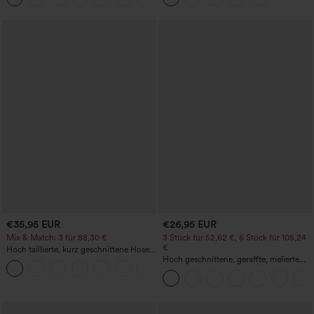
€35,95 EUR
€26,95 EUR
Mix & Match: 3 für 88,30 €
3 Stück für 52,62 €, 6 Stück für 105,24
€
Hoch taillierte, kurz geschnittene Hose
mit Reißverschlusstasche in Leinenoptik
Hoch geschnittene, geraffte, melierte
+7
Yoga-Pedal-Pusher-Joggers mit
Taschen