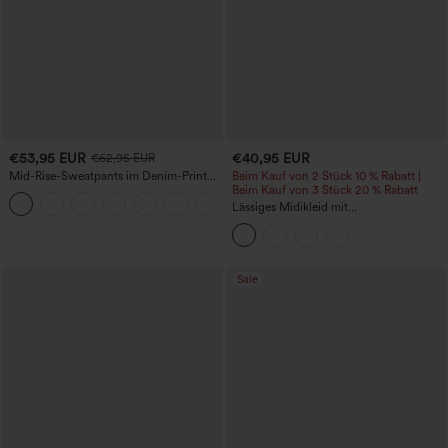
€53,95 EUR
€40,95 EUR
€62,95 EUR
Mid-Rise-Sweatpants im Denim-Print
Beim Kauf von 2 Stück 10 % Rabatt |
aus French Terry, lässig, mit Taschen
Beim Kauf von 3 Stück 20 % Rabatt
Lässiges Midikleid mit
Rundhalsausschnitt, integriertem BH,
ärmellos und Rüschensaum
Sale