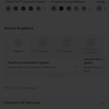
Halara Flex™ Jeans mit hohem
Jumpsuit mit verstellbaren
Lässige J
Bund und Taschen,
Trägern, gerafftem Detail,
Bundhöhe
+5
gewaschener, lässiger Bootcut
weitem Bein und meliertem
Taschen
Stoff, lässig, mit Taschen - Easy
Peezy
Unsere Angebote
OSER
KOSTENLOSER
Verkauf
Sondergutschein
Gratisgeschenke
D
VERSAND
Kaufen Sie 2 und 
Kaufe 3 und erhalte 1 gratis
gratis
Kaufen Sie 4 für 3, kaufen Sie 8 für 6
Kaufe 3 für 2, Kauf
für 6
PRODUKT ID: 02989544
Passform & Features