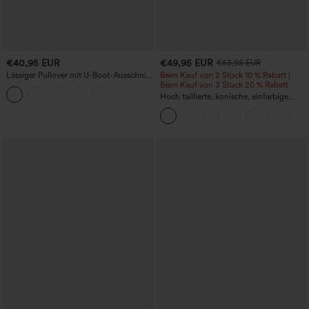
€40,95 EUR
€49,95 EUR
€53,95 EUR
Lässiger Pullover mit U-Boot-Ausschnitt
Beim Kauf von 2 Stück 10 % Rabatt |
und Fledermausärmeln.
Beim Kauf von 3 Stück 20 % Rabatt
+1
Hoch taillierte, konische, einfarbige
Anzughose mit Seitentaschen