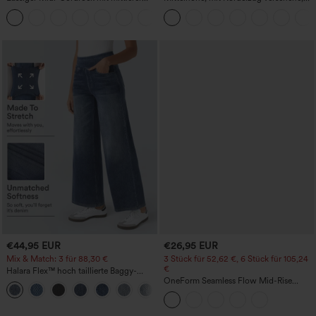
Bundhöhe und vorderseitiger
schnelltrocknende Golfhose mit schmal
+1
Klapptasche
zulaufendem Schnitt, abgerundetem
Saum und Taschen – UPF 40+
€44,95 EUR
€26,95 EUR
Mix & Match: 3 für 88,30 €
3 Stück für 52,62 €, 6 Stück für 105,24
€
Halara Flex™ hoch taillierte Baggy-
Jeans mit Taschen, weitem Bein,
OneForm Seamless Flow Mid-Rise
+2
stonewashed, lässig
Yoga-Leggings - mittelhoher Bund,
bauchformend und mit Po-Lifting-
Effekt