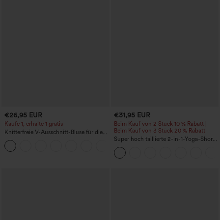
€26,95 EUR
€31,95 EUR
Kaufe 1, erhalte 1 gratis
Beim Kauf von 2 Stück 10 % Rabatt |
Beim Kauf von 3 Stück 20 % Rabatt
Knitterfreie V-Ausschnitt-Bluse für die
Arbeit, kurzärmelig und oversized
Super hoch taillierte 2-in-1-Yoga-Shorts
+1
mit Gesäßtasche und Seitentasche-
längere Länge