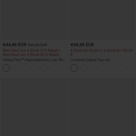
€44,95 EUR
€26,95 EUR
€49,95 EUR
Beim Kauf von 2 Stück 10 % Rabatt |
3 Stück für 52,62 €, 6 Stück für 105,24
Beim Kauf von 3 Stück 20 % Rabatt
€
Halara Flex™ Asymmetrische Low-Rise-
Lockeres Casual-Top mit
Jeans mit Reißverschlusstaschen,
Rundhalsausschnitt und
+5
Baggy-Stil, weitem Bein, gewaschen,
Fledermausärmeln
lässig