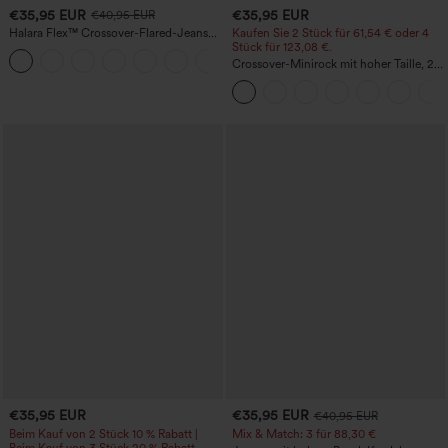
€35,95 EUR
€35,95 EUR
€40,95 EUR
Halara Flex™ Crossover-Flared-Jeans
Kaufen Sie 2 Stück für 61,54 € oder 4
aus elastischem Strick-Denim mit
Stück für 123,08 €.
+1
hohem Bund und mehreren Taschen
Crossover-Minirock mit hoher Taille, 2-
in-1, Fransen-Saum und figurbetontem
Schnitt in Wildlederoptik für Partys
€35,95 EUR
€35,95 EUR
€40,95 EUR
Beim Kauf von 2 Stück 10 % Rabatt |
Mix & Match: 3 für 88,30 €
Beim Kauf von 3 Stück 20 % Rabatt