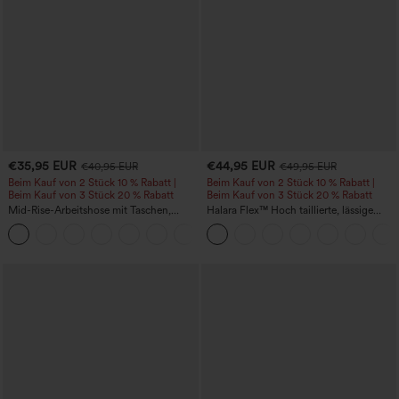
€35,95 EUR
€44,95 EUR
€40,95 EUR
€49,95 EUR
Beim Kauf von 2 Stück 10 % Rabatt |
Beim Kauf von 2 Stück 10 % Rabatt |
Beim Kauf von 3 Stück 20 % Rabatt
Beim Kauf von 3 Stück 20 % Rabatt
Mid-Rise-Arbeitshose mit Taschen,
Halara Flex™ Hoch taillierte, lässige
Barrel-Leg und weiter Passform
Jeans mit Taschen, umgekrempeltem
+3
Saum, weitem Bein und verwaschenem
Finish