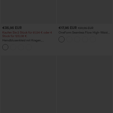
€35,95 EUR
€17,95 EUR
€31,95 EUR
Kaufen Sie 2 Stück für 61,54 € oder 4
OneForm Seamless Flow High-Waist
Stück für 123,08 €.
Yogaleggings – nahtlos, mit hoher
Taille, bauchformend und mit
Hemdblusenkleid mit Kragen,
Hebeeffekt für den Po
Kappenärmeln, Taillengürtel,
geschwungenem Schlitzsaum, Midi-
Länge und Taschen