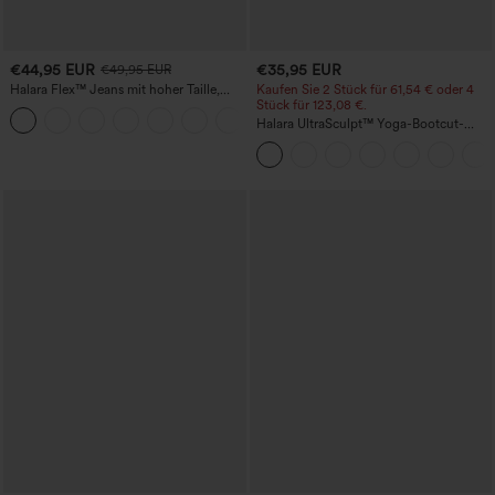
€44,95 EUR
€35,95 EUR
€49,95 EUR
Halara Flex™ Jeans mit hoher Taille,
Kaufen Sie 2 Stück für 61,54 € oder 4
Taschen, geradem Bein und Used-Look
Stück für 123,08 €.
+3
Halara UltraSculpt™ Yoga-Bootcut-
Leggings mit hoher Taille,
bauchformender Unterstützung und
Tasche