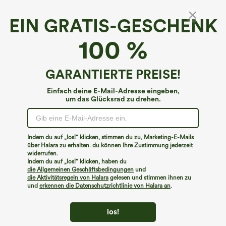
EIN GRATIS-GESCHENK
Gürtel mit Metallschnalle und Cut-out-Design
100 %
€13,95 EUR
ACC: Buy 2, 20% Off | Buy 3, 30% Off
GARANTIERTE PREISE!
Einfach deine E-Mail-Adresse eingeben,
um das Glücksrad zu drehen.
Indem du auf „los!“ klicken, stimmen du zu, Marketing-E-Mails
über Halara zu erhalten. du können Ihre Zustimmung jederzeit
widerrufen.
Indem du auf „los!“ klicken, haben du
die Allgemeinen Geschäftsbedingungen
und
die Aktivitätsregeln von Halara
gelesen und stimmen ihnen zu
und
erkennen die Datenschutzrichtlinie von Halara an
.
los!