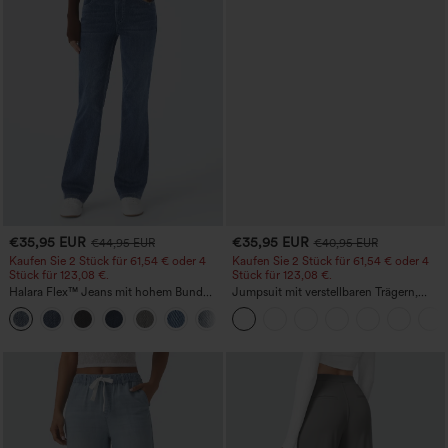
€35,95 EUR
€35,95 EUR
€44,95 EUR
€40,95 EUR
Kaufen Sie 2 Stück für 61,54 € oder 4
Kaufen Sie 2 Stück für 61,54 € oder 4
Stück für 123,08 €.
Stück für 123,08 €.
Halara Flex™ Jeans mit hohem Bund
Jumpsuit mit verstellbaren Trägern,
und Taschen, gewaschener, lässiger
gerafftem Detail, weitem Bein und
+5
Bootcut
meliertem Stoff, lässig, mit Taschen -
Easy Peezy