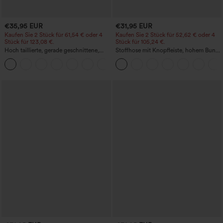
€35,95 EUR
€31,95 EUR
Kaufen Sie 2 Stück für 61,54 € oder 4
Kaufen Sie 2 Stück für 52,62 € oder 4
Stück für 123,08 €.
Stück für 105,24 €.
Hoch taillierte, gerade geschnittene,
Stoffhose mit Knopfleiste, hohem Bund,
legere Leinen-Optik-Hose mit Taschen
mehreren Taschen und geradem Bein
+5