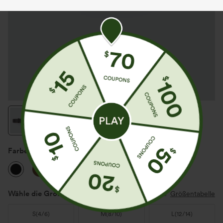
Farbe
Schwarz
Wähle die Größe aus
(US)
Größentabelle
S
(
4/6
)
M
(
8/10
)
L
(
12/14
)