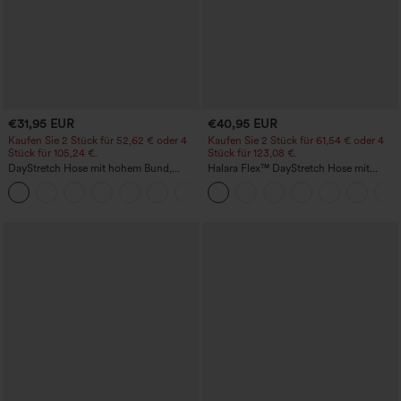
€31,95 EUR
€40,95 EUR
Kaufen Sie 2 Stück für 52,62 € oder 4
Kaufen Sie 2 Stück für 61,54 € oder 4
Stück für 105,24 €.
Stück für 123,08 €.
DayStretch Hose mit hohem Bund,
Halara Flex™ DayStretch Hose mit
Barrel-Leg und Taschen
mittlerer Bundhöhe, seitlicher
+5
Reißverschlusstasche und
Work‑Flare‑Schnitt