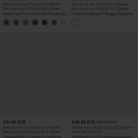
Beim Kauf von 2 Stück 10 % Rabatt |
Beim Kauf von 2 Stück 10 % Rabatt |
Beim Kauf von 3 Stück 20 % Rabatt
Beim Kauf von 3 Stück 20 % Rabatt
Halara Flex™ V-Ausschnitt-Overall aus
Halara UltraSculpt™ Baggy-Yogahose
gewaschenem Denim mit Taschen –
mit hohem Bund, Bauchkontrolle,
+1
lässig
Color-Block-Streifen und Taschen
€31,95 EUR
€35,95 EUR
€40,95 EUR
Beim Kauf von 2 Stück 10 % Rabatt |
Kaufen Sie 2 Stück für 52,62 € oder 4
Beim Kauf von 3 Stück 20 % Rabatt
Stück für 105,24 €.
Lässiger Midi-Cordrock mit mittlerer
Mittelhohe, mit Kordelzug versehene,