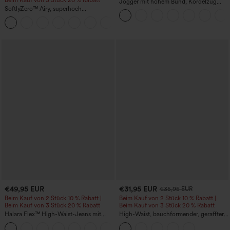
Jogger mit hohem Bund, Kordelzug
SoftlyZero™ Airy, superhoch
und Raffung, schmal zulaufend,
geschnittene 2-in-1 InstantCool Yoga-
schnelltrocknend mit kühlendem Griff,
+23
Shorts 7" mit Taschen
mit Taschen - UPF40+
€49,95 EUR
€31,95 EUR
€35,95 EUR
Beim Kauf von 2 Stück 10 % Rabatt |
Beim Kauf von 2 Stück 10 % Rabatt |
Beim Kauf von 3 Stück 20 % Rabatt
Beim Kauf von 3 Stück 20 % Rabatt
Halara Flex™ High-Waist-Jeans mit
High-Waist, bauchformender, geraffter
Bauchkontrolle, weitem Bein und
Midirock mit geschwungenem Saum, 2-
Taschen
in-1 Fleece/PU, lässig