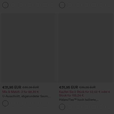
in-1-Mini-Tennisrock mit Seitentaschen-
hohem Bund, Waffelmuster,
+25
Lucid-UPF50+
Seitentaschen und weitem Bein
€31,95 EUR
€31,95 EUR
€35,95 EUR
€35,95 EUR
Mix & Match: 3 für 88,30 €
Kaufen Sie 2 Stück für 52,62 € oder 4
Stück für 105,24 €.
U-Ausschnitt, abgerundeter Saum,
InstantCool Yoga-Trägertop – UPF50+
Halara Flex™ hoch taillierte,
figurformende Arbeitshose, die die Taille
schmaler wirken lässt, mit Taschen,
weitem Bein und Mikro-Waffelstruktur