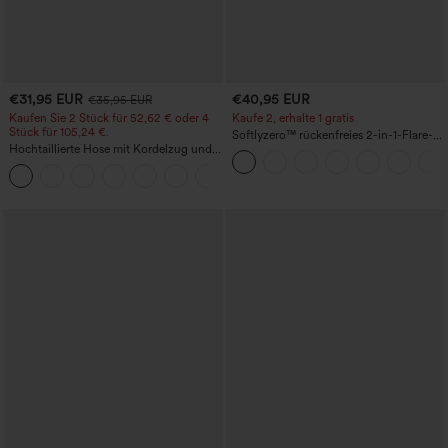
€31,95 EUR
€40,95 EUR
€35,95 EUR
Kaufen Sie 2 Stück für 52,62 € oder 4
Kaufe 2, erhalte 1 gratis
Stück für 105,24 €.
Softlyzero™ rückenfreies 2-in-1-Flare-
Hochtaillierte Hose mit Kordelzug und
Trainingskleid – Wannabe – Easy Peezy
Taschen, weitem Bein, lässig und locker
+15
in Leinenoptik