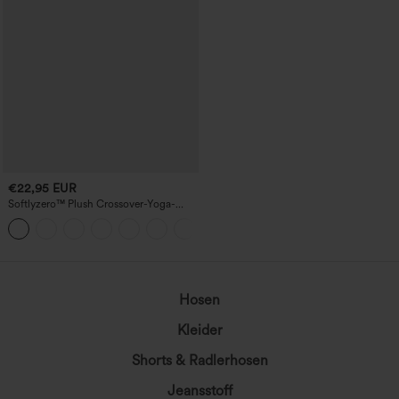
€22,95 EUR
Softlyzero™ Plush Crossover-Yoga-
Bikershorts mit hoher Taille und
+1
Seitentasche, 17,8 cm-UPF50+
Hosen
Kleider
Shorts & Radlerhosen
Jeansstoff