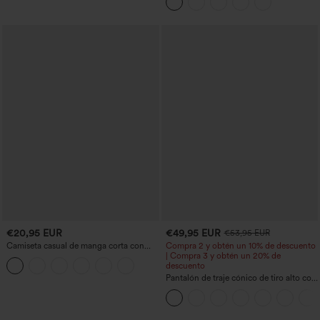
2 en 1 en forro polar y PU
€20,95 EUR
€49,95 EUR
€53,95 EUR
Camiseta casual de manga corta con
Compra 2 y obtén un 10% de descuento
escote en V, fruncida y lisa
| Compra 3 y obtén un 20% de
descuento
Pantalón de traje cónico de tiro alto con
bolsillos