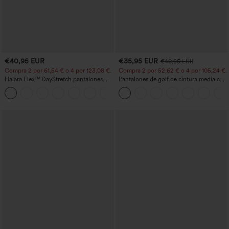
€40,95 EUR
€35,95 EUR
€40,95 EUR
Compra 2 por 61,54 € o 4 por 123,08 €.
Compra 2 por 52,62 € o 4 por 105,24 €.
Halara Flex™ DayStretch pantalones
Pantalones de golf de cintura media con
acampanados de trabajo de tiro medio
cordón, dobladillo curvo, secado rápido,
+12
con bolsillo lateral con cremallera
de corte cónico y con bolsillos - UPF40+