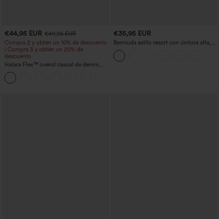
€44,95 EUR
€35,95 EUR
€49,95 EUR
Compra 2 y obtén un 10% de descuento
Bermuda estilo resort con cintura alta,
| Compra 3 y obtén un 20% de
dobladillo remangado y efecto lino, 10'',
descuento
con bolsillos
Halara Flex™ overol casual de denim
lavado con escote en V y bolsillos
+1