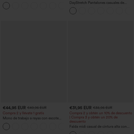
con tirantes dobles y espalda
DayStretch Pantalones casuales de
+11
descubierta retorcida
cintura alta con pernera tipo barril y
bolsillos
€44,95 EUR
€31,95 EUR
€49,95 EUR
€35,95 EUR
Compra 2 y llévate 1 gratis
Compra 2 y obtén un 10% de descuento
| Compra 3 y obtén un 20% de
Mono de trabajo a rayas con escote
descuento
barco, sin mangas, lazo lateral, tacto
+8
Cool Touch y bolsillos - Edición Easy
Falda midi casual de cintura alta con
Peezy
control abdominal, fruncida, bajo curvo,