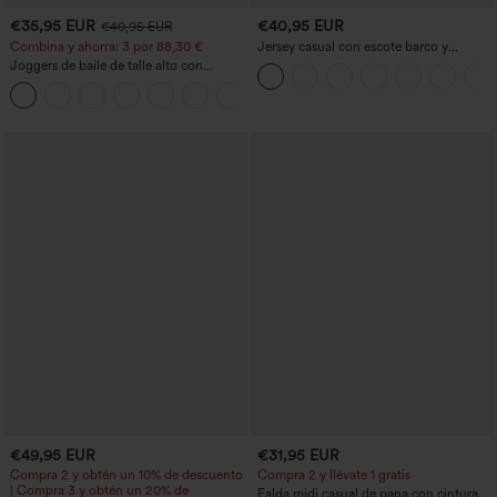
€35,95 EUR
€40,95 EUR
€40,95 EUR
Combina y ahorra: 3 por 88,30 €
Jersey casual con escote barco y
mangas murciélago
Joggers de baile de talle alto con
cordón, fruncidos, corte cónico, secado
rápido, tacto fresco y bolsillos - UPF40+
€49,95 EUR
€31,95 EUR
Compra 2 y obtén un 10% de descuento
Compra 2 y llévate 1 gratis
| Compra 3 y obtén un 20% de
Falda midi casual de pana con cintura