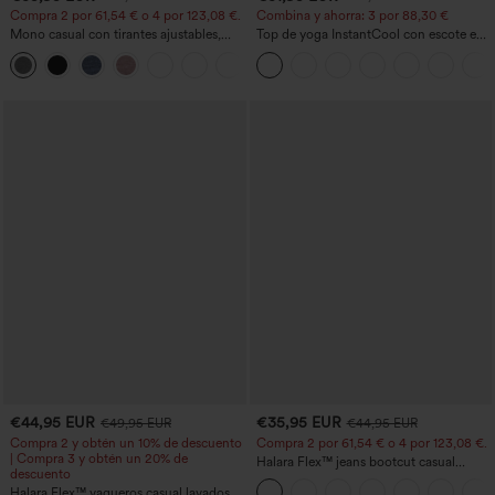
Compra 2 por 61,54 € o 4 por 123,08 €.
Combina y ahorra: 3 por 88,30 €
Mono casual con tirantes ajustables,
Top de yoga InstantCool con escote en
fruncidos, pierna ancha, tejido jaspeado
U y bajo curvado - UPF50+
+10
y bolsillos - Easy Peezy
€44,95 EUR
€35,95 EUR
€49,95 EUR
€44,95 EUR
Compra 2 y obtén un 10% de descuento
Compra 2 por 61,54 € o 4 por 123,08 €.
| Compra 3 y obtén un 20% de
Halara Flex™ jeans bootcut casual
descuento
lavados, de talle alto y con bolsillos
Halara Flex™ vaqueros casual lavados