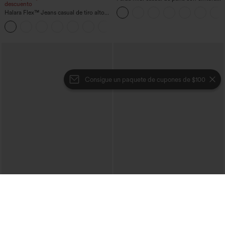
descuento
media y bolsillo lateral frontal con
Halara Flex™ Jeans casual de tiro alto
solapa
con control abdominal, pernera ancha y
bolsillos
Consigue un paquete de cupones de $100
€44,95 EUR
€35,95 EUR
€49,95 EUR
€40,95 EUR
Compra 2 y obtén un 10% de descuento
Compra 2 por 61,54 € o 4 por 123,08 €.
| Compra 3 y obtén un 20% de
Jeans Halara Flex™ súper acampanado
descuento
elástico lavado bolsillo cruzado tiro alto
Halara Flex™ jeans de talle alto con