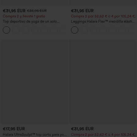
€31,95 EUR
€31,95 EUR
€35,95 EUR
Compra 2 y llévate 1 gratis
Compra 2 por 52,62 € o 4 por 105,24 €.
Top deportivo de yoga de un solo
Leggings Halara Flex™ mezclilla elástico
hombro, manga larga con agujero para
bolsillo lateral trasero tiro alto
+3
el pulgar, dobladillo curvo estilo high-
low (frente más corto, espalda más
larga), de secado rápido, con sujetador
incorporado
€17,95 EUR
€31,95 EUR
Halara UltraSculpt™ top corto para yoga
Compra 2 por 52,62 € o 4 por 105,24 €.