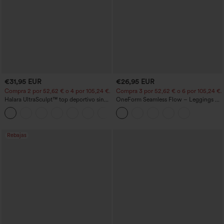
€31,95 EUR
€26,95 EUR
Compra 2 por 52,62 € o 4 por 105,24 €.
Compra 3 por 52,62 € o 6 por 105,24 €.
Halara UltraSculpt™ top deportivo sin
OneForm Seamless Flow – Leggings de
mangas con escote redondo y bajo
yoga sin costuras, tiro medio, control de
+11
curvo
abdomen y realce de glúteos
Rebajas