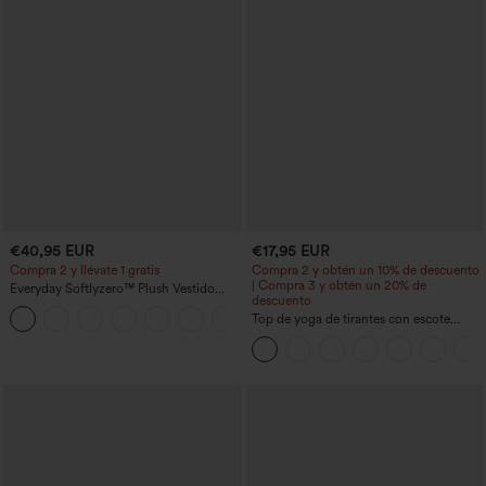
€40,95 EUR
€17,95 EUR
Compra 2 y llévate 1 gratis
Compra 2 y obtén un 10% de descuento
| Compra 3 y obtén un 20% de
Everyday Softlyzero™ Plush Vestido
descuento
deportivo sin espalda 2 en 1
+29
acampanado -Wannabe -Easy Peezy
Top de yoga de tirantes con escote
redondo, fruncido y tacto fresco -
UPF50+