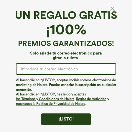
UN REGALO GRATIS
Elástico para el cabello metálico
¡100%
€8,95 EUR
ACC: Buy 2, 20% Off | Buy 3, 30% Off
PREMIOS GARANTIZADOS!
Solo añade tu correo electrónico para
girar la ruleta.
Al hacer clic en "¡LISTO!", aceptas recibir correos electrónicos de
marketing de Halara. Puedes cancelar la suscripción en cualquier
momento.
Al hacer clic en "¡LISTO!", has leído y aceptas
los Términos y Condiciones de Halara
,
Reglas de Actividad
y
reconoces la Política de Privacidad de Halara
.
¡LISTO!