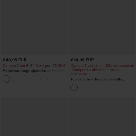
€40,95 EUR
€24,95 EUR
Compra 2 por 61,54 € o 4 por 123,08 €.
Compra 2 y obtén un 10% de descuento
| Compra 3 y obtén un 20% de
Pantalones cargo ajustados de tiro alto
descuento
con múltiples bolsillos y cremallera con
+10
botones
Top deportivo de yoga de cuello
redondo y manga corta, con fruncidos y
tacto fresco - UPF50+