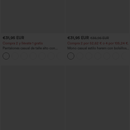
€31,95 EUR
€31,95 EUR
€35,95 EUR
Compra 2 y llévate 1 gratis
Compra 2 por 52,62 € o 4 por 105,24 €.
Pantalones casual de talle alto con
Mono casual estilo harem con bolsillos y
cordón, pernera ancha, en mezcla de
escote en U - Edición Easy Peezy
+5
lino y con bolsillos