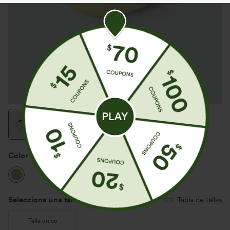
Color
Gold
Selecciona una talla
(US)
Tabla de tallas
Talla única