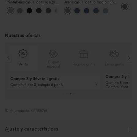
Pantalones casual de talle alto y
Jeans casual de tiro medio con
Straight 
pierna recta con tacto de lino y
cordón y bolsillos
+5
bolsillos
Nuestras ofertas
Cupón
is
Venta
Regalos gratis
Envío gratis
especial
Compra 2 y llévat
Compra 3 y llévate 1 gratis
Compra 3 por 2, Co
Compra 4 por 3, compra 8 por 6
Compra 9 por 6
ID de producto: 02935719
Ajuste y características