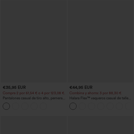
€35,95 EUR
€44,95 EUR
Compra 2 por 61,54 € o 4 por 123,08 €.
Combina y ahorra: 3 por 88,30 €
Pantalones casual de tiro alto, pernera
Halara Flex™ vaqueros casual de talle
ancha y corte holgado, con bolsillos
alto con bolsillos, estilo baggy de pierna
ancha, efecto lavado