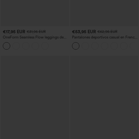
€17,95 EUR
€53,95 EUR
€31,95 EUR
€62,95 EUR
OneForm Seamless Flow leggings de
Pantalones deportivos casual en French
yoga de talle alto con control abdominal
terry con estampado denim, tiro medio,
y realce de glúteos
estilo jeans y bolsillos