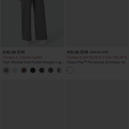
€35,95 EUR
€31,95 EUR
€35,95 EUR
Compra 2 y llévate 1 gratis
Compra 2 por 52,62 € o 4 por 105,24 €.
High Waisted Side Pocket Straight Leg
Halara Flex™ Pantalones de trabajo de
Work Pants
talle alto, moldeadores del cuerpo, que
+23
estilizan la cintura, con bolsillos, de
pierna ancha en micro‑waffle