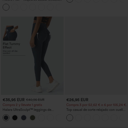
asimétricos de tiro bajo con bolsillos
+5
con cremallera, corte baggy y pierna
ancha
€35,95 EUR
€26,95 EUR
€40,95 EUR
Compra 2 y llévate 1 gratis
Compra 3 por 52,62 € o 6 por 105,24 €.
Halara UltraSculpt™ leggings de
Top casual de corte relajado con cuello
entrenamiento moldeadores de talle alto
redondo y mangas murciélago.
+11
con fruncido trasero que realza los
glúteos, control de abdomen y bolsillos