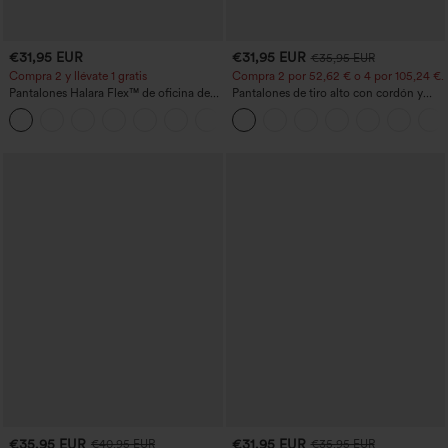
€31,95 EUR
€31,95 EUR
€35,95 EUR
Compra 2 y llévate 1 gratis
Compra 2 por 52,62 € o 4 por 105,24 €.
Pantalones Halara Flex™ de oficina de
Pantalones de tiro alto con cordón y
tiro alto ligeramente acampanados con
bolsillos, pernera ancha, holgados y de
+13
bolsillos
estilo casual con tacto de lino.
€35,95 EUR
€31,95 EUR
€40,95 EUR
€35,95 EUR