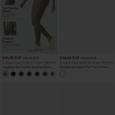
€31,95 EUR
€26,95 EUR
€35,95 EUR
€31,95 EUR
Compra 2 por 52,62 € o 4 por 105,24 €.
Compra 2 por 52,62 € o 4 por 105,24 €.
Leggings SoCinched entrenamiento
Pantalones Halara Flex™ de oficina
moldeador abdomen bolsillo lateral tiro
anchos plisados de tiro alto con bolsillos
+16
alto
en tela tipo gofre