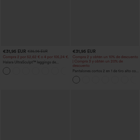
€31,95 EUR
€31,95 EUR
€35,95 EUR
Compra 2 por 52,62 € o 4 por 105,24 €.
Compra 2 y obtén un 10% de descuento
| Compra 3 y obtén un 20% de
Halara UltraSculpt™ leggings de
descuento
entrenamiento de cintura alta
+15
moldeadores, con efecto levantamiento
Pantalones cortos 2 en 1 de tiro alto con
de glúteos, control de abdomen y
bolsillo interior y trasero
bolsillos.