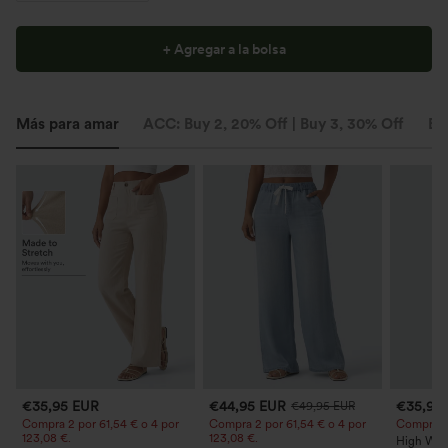
+ Agregar a la bolsa
Más para amar
ACC: Buy 2, 20% Off | Buy 3, 30% Off
Est
€35,95 EUR
€44,95 EUR
€35,95
€49,95 EUR
Compra 2 por 61,54 € o 4 por
Compra 2 por 61,54 € o 4 por
Compra 2 y
123,08 €.
123,08 €.
High Wais