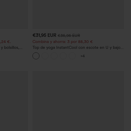
€31,95 EUR
€35,95 EUR
,24 €.
Combina y ahorra: 3 por 88,30 €
 bolsillos,
Top de yoga InstantCool con escote en U y bajo
o casual con
curvado - UPF50+
+4