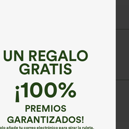
UN REGALO
GRATIS
¡100%
PREMIOS
uz solar directa y las altas temperaturas.
GARANTIZADOS!
olo añade tu correo electrónico para girar la ruleta.