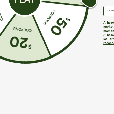
Recomendado
Al hace
marketi
momen
Al hace
los Tér
reconoc