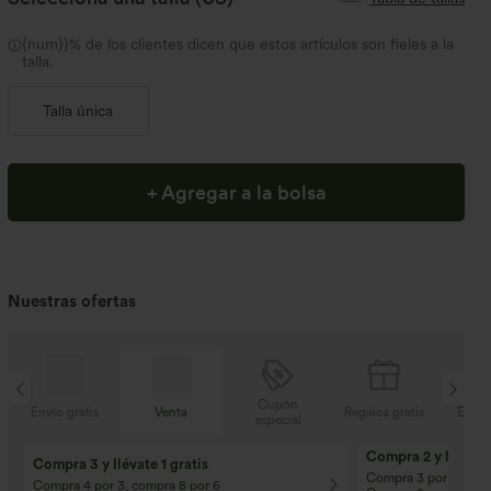
{num}}% de los clientes dicen que estos artículos son fieles a la
talla.
Talla única
+ Agregar a la bolsa
Nuestras ofertas
Cupón
s
Venta
Regalos gratis
Envío gratis
especial
Compra 2 y llévate 
Compra 3 y llévate 1 gratis
Compra 3 por 2, Com
Compra 4 por 3, compra 8 por 6