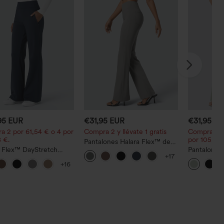
95 EUR
€31,95 EUR
€31,95 E
a 2 por 61,54 € o 4 por
Compra 2 y llévate 1 gratis
Compra 2 p
 €.
por 105,24 
Pantalones Halara Flex™ de
a Flex™ DayStretch
oficina de tiro alto
Pantalones 
+17
lones acampanados de
ligeramente acampanados
cordón y bo
+16
o de tiro medio con
con bolsillos
ancha, holg
lo lateral con cremallera
casual con t