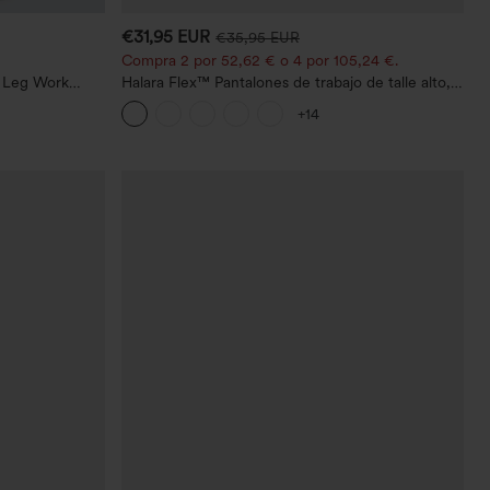
€31,95 EUR
€35,95 EUR
Compra 2 por 52,62 € o 4 por 105,24 €.
t Leg Work
Halara Flex™ Pantalones de trabajo de talle alto,
moldeadores del cuerpo, que estilizan la cintura,
+14
con bolsillos, de pierna ancha en micro‑waffle