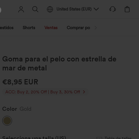
United States
(
EUR
)
estidos
Shorts
Ventas
Comprar por actividad
Compra po
Goma para el pelo con estrella de
mar de metal
€8,95 EUR
ACC: Buy 2, 20% Off | Buy 3, 30% Off
Color
Gold
Selecciona una talla
(US)
Tabla de tallas