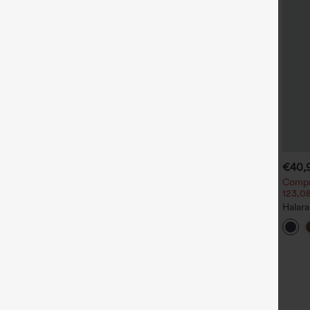
€35,95 EUR
€31,95 EUR
€40,
€35,95 EUR
ompra 2 y llévate 1 gratis
Compra 2 por 52,62 € o 4
Compr
por 105,24 €.
123,08
igh Waisted Side Pocket
traight Leg Work Pants
Halara Flex™ Pantalones de
Halar
+27
trabajo de talle alto,
panta
+14
moldeadores del cuerpo, que
trabaj
estilizan la cintura, con
bolsil
bolsillos, de pierna ancha en
micro‑waffle