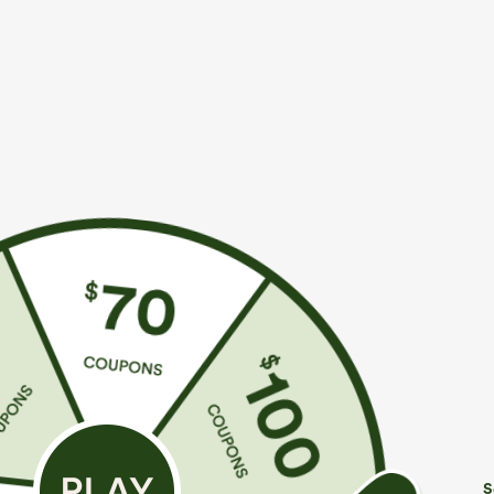
Ajuste y características
Vacaciones
Materiales y cuidados
Materiales
100% poliéster
Cuidado
Límpielo con un paño húmedo. No lo sumerja. Evite la l
S