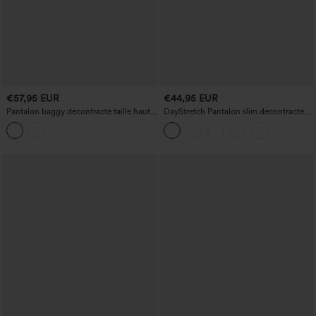
€57,95 EUR
€44,95 EUR
Pantalon baggy décontracté taille haute
DayStretch Pantalon slim décontracté
avec poches
taille haute avec poches décoratives,
longueur cheville