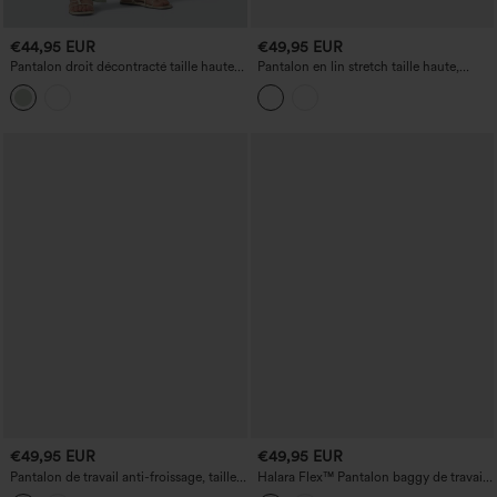
€44,95 EUR
€49,95 EUR
Pantalon droit décontracté taille haute
Pantalon en lin stretch taille haute,
en coton et lin avec poches
coupe large, effet gainant pour le
ventre, style décontracté, avec poches
€49,95 EUR
€49,95 EUR
Pantalon de travail anti-froissage, taille
Halara Flex™ Pantalon baggy de travail
haute, coupe large, aspect lin et poches
en crêpe, taille haute, ourlet roulé, avec