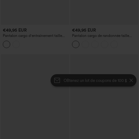
€49,95 EUR
€49,95 EUR
Pantalon cargo d'entraînement taille
Pantalon cargo de randonnée taille
haute, à cordon, jambe large, à séchage
haute slim en polaire avec poches
rapide et toucher frais, avec poches —
UPF40+
OBtenez un lot de coupons de 100 $