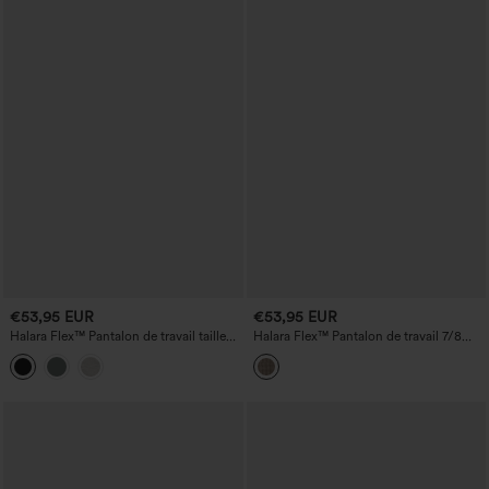
€53,95 EUR
€53,95 EUR
Halara Flex™ Pantalon de travail taille
Halara Flex™ Pantalon de travail 7/8
haute avec poches zippées et coupe
pied-de-poule, taille mi-haute, jambe
droite
droite, avec poches