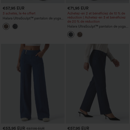
€57,95 EUR
€71,95 EUR
3 achetés, le 4e offert
Achetez-en 2 et bénéficiez de 10 % de
réduction | Achetez-en 3 et bénéficiez
Halara UltraSculpt™ pantalon de yoga
de 20 % de réduction
taille haute à jambe large imprimé
léopard avec poches
Halara UltraSculpt™ pantalon de yoga
droit taille haute à imprimé léopard,
effet ventre plat, bandes latérales, avec
poches
€53,95 EUR
€57,95 EUR
€57,95 EUR