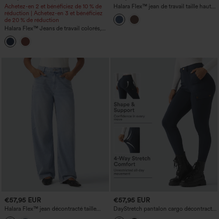
Achetez-en 2 et bénéficiez de 10 % de
Halara Flex™ jean de travail taille haute,
réduction | Achetez-en 3 et bénéficiez
coupe droite, avec poches
de 20 % de réduction
Halara Flex™ Jeans de travail colorés,
taille basse, coupe droite, avec poches
€57,95 EUR
€57,95 EUR
Halara Flex™ jean décontracté taille
DayStretch pantalon cargo décontracté
haute à coupe 'barrel' avec poches
taille haute, gainant et rehaussant les