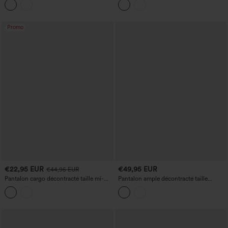
poches
Promo
€22,95 EUR
€49,95 EUR
€44,95 EUR
Pantalon cargo décontracté taille mi-
Pantalon ample décontracté taille
haute avec poches
extra‑haute à ceinture rabattable en
maille côtelée avec poches