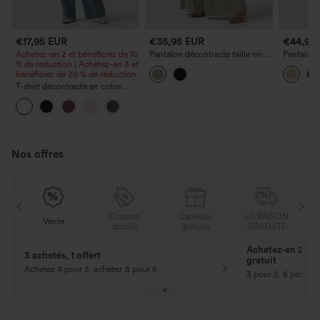
€17,95 EUR
€35,95 EUR
€44,95
Achetez-en 2 et bénéficiez de 10
Pantalon décontracté taille mi-
Pantalon 
% de réduction | Achetez-en 3 et
haute à jambe large, ceinturé,
haute à j
bénéficiez de 20 % de réduction
effet lin, avec poches
tonneau 
T-shirt décontracté en coton
Pima à encolure bateau et
manches courtes
Nos offres
N
Coupon
Cadeaux
LIVRAISON
Vente
E
spécial
gratuits
GRATUITE
Achetez-en 2, ob
3 achetés, 1 offert
gratuit
Achetez 4 pour 3, achetez 8 pour 6
3 pour 2, 6 pour 4,