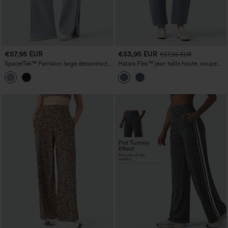
€57,95 EUR
€53,95 EUR
€57,95 EUR
SpacerTek™ Pantalon large décontracté
Halara Flex™ jean taille haute, coupe
taille haute à cordon intérieur, fentes et
'barrel' décontractée, avec poches
côtes contrastées, avec poches