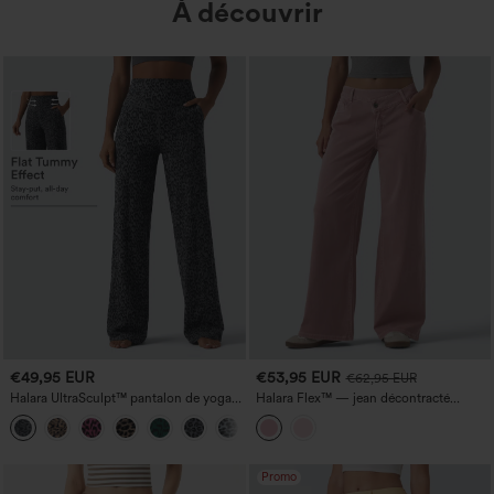
À découvrir
€49,95 EUR
€53,95 EUR
€62,95 EUR
Halara UltraSculpt™ pantalon de yoga
Halara Flex™ — jean décontracté
droit taille haute gainant à imprimé
coloré, taille basse asymétrique, coupe
léopard avec poches
large, avec poches
Promo