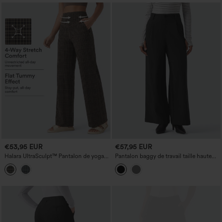
€53,95 EUR
€57,95 EUR
Halara UltraSculpt™ Pantalon de yoga
Pantalon baggy de travail taille haute
taille haute à imprimé à carreaux, coupe
avec poches
droite, effet gainant pour le ventre, avec
poches