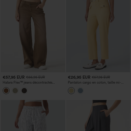
€57,95 EUR
€26,95 EUR
€66,95 EUR
€57,95 EUR
Halara Flex™ jeans décontractés
Pantalon cargo en coton, taille mi-
asymétriques, taille basse, à jambe large,
haute, jambe droite, coupe
délavage coloré, avec poches.
décontractée, avec poches