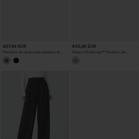
€57,95 EUR
€53,95 EUR
Pantalon de randonnée résistant et
Halara UltraSculpt™ Pantalon de
déperlant, taille mi-haute, jambes
running ample à imprimé camouflage,
droites et poches.
taille mi-haute, cordon de serrage et
poches