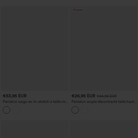
Promo
€53,95 EUR
€26,95 EUR
€44,95 EUR
Pantalon cargo en lin stretch à taille mi-
Pantalon ample décontracté taille haute
haute, coupe droite, à cordon de serrage
à plis, fermeture éclair invisible, effet lin,
et poches
avec poches.