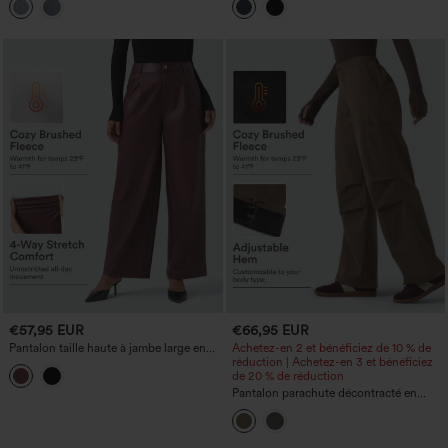
fesses, avec poches
€57,95 EUR
€66,95 EUR
Pantalon taille haute à jambe large en
Achetez-en 2 et bénéficiez de 10 % de
simili cuir PU, doublure polaire, style
réduction | Achetez-en 3 et bénéficiez
décontracté, avec poches.
de 20 % de réduction
Pantalon parachute décontracté en
polaire, taille haute et coupe large, avec
poches