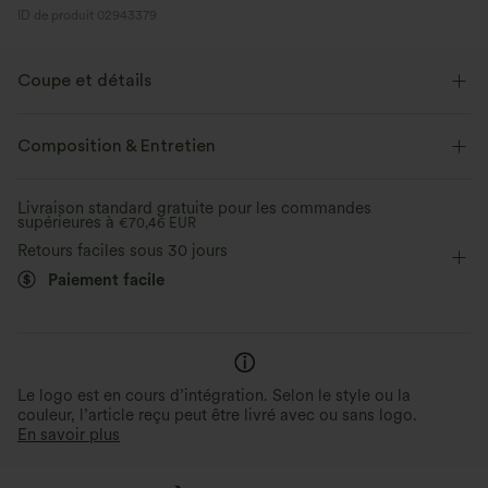
ID de produit 02943379
Coupe et détails
Taille plate
Poches latérales
Enfilable
Composition & Entretien
Décontracté
Longueur sol
Taille moyenne
Baggy
Livraison standard gratuite pour les commandes
supérieures à
Coupe ample
€70,46 EUR
Retours faciles sous 30 jours
Paiement facile
Le logo est en cours d’intégration. Selon le style ou la
couleur, l’article reçu peut être livré avec ou sans logo.
En savoir plus