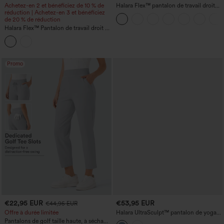
Achetez-en 2 et bénéficiez de 10 % de
Halara Flex™ pantalon de travail droit
réduction | Achetez-en 3 et bénéficiez
taille haute à poche zippée et taille
de 20 % de réduction
froncée
Halara Flex™ Pantalon de travail droit à
taille haute, motif chevrons, avec
poches
Promo
€22,95 EUR
€53,95 EUR
€44,95 EUR
Offre à durée limitée
Halara UltraSculpt™ pantalon de yoga
taille haute à maintien abdominal,
Pantalons de golf taille haute, à séchage