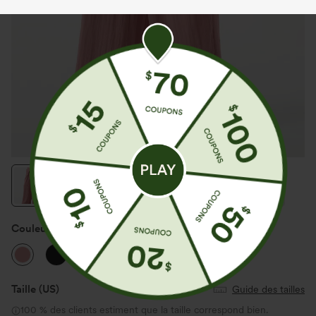
Couleur
Rosette
Taille
(US)
Guide des tailles
100 % des clients estiment que la taille correspond bien.