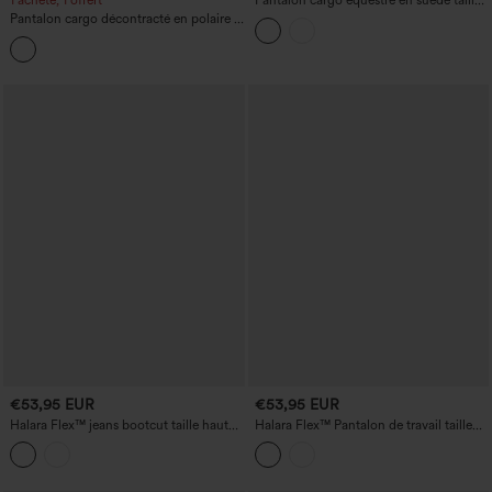
1 acheté, 1 offert
Pantalon cargo équestre en suède taille
haute avec poches
Pantalon cargo décontracté en polaire à
taille mi-haute avec poches zippées
€53,95 EUR
€53,95 EUR
Halara Flex™ jeans bootcut taille haute
Halara Flex™ Pantalon de travail taille
style workwear avec poches
haute « paper bag », ceinturé, avec
poches et jambes larges