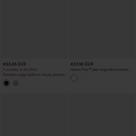
€53,95 EUR
€57,95 EUR
3 achetés, le 4e offert
Halara Flex™ jean large décontracté,
taille haute avec empiècement croisé et
Pantalon cargo taille mi-haute, poches à
poches
cordon, jambe large et coupe
décontractée.