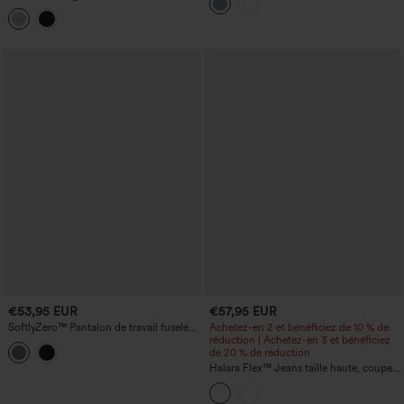
froncé, coupe droite, avec poches
rapide et coupe fuselée, avec cordons
intérieurs - poche pour polo de golf -
UPF40+
€53,95 EUR
€57,95 EUR
SoftlyZero™ Pantalon de travail fuselé
Achetez-en 2 et bénéficiez de 10 % de
ceinturé, taille extra-haute, doublure
réduction | Achetez-en 3 et bénéficiez
thermique en peluche, avec poches
de 20 % de réduction
Halara Flex™ Jeans taille haute, coupe
droite, effet délavé, revers décontractés,
avec poches