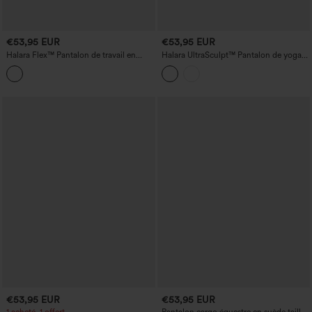
€53,95 EUR
€53,95 EUR
Halara Flex™ Pantalon de travail en
Halara UltraSculpt™ Pantalon de yoga
crêpe, taille extra-haute, à plis, avec
taille haute à imprimé léopard, jambe
poches et jambes larges
droite, dentelle contrastée, avec poches
€53,95 EUR
€53,95 EUR