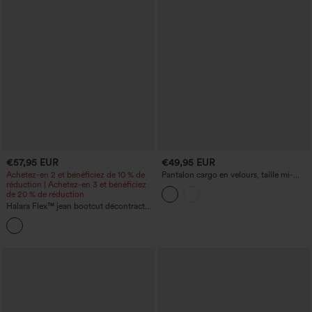
€57,95 EUR
€49,95 EUR
Achetez-en 2 et bénéficiez de 10 % de
Pantalon cargo en velours, taille mi-
réduction | Achetez-en 3 et bénéficiez
haute, coupe droite, décontracté, avec
de 20 % de réduction
poches
Halara Flex™ jean bootcut décontracté,
taille haute à découpe croisée, effet
gainant pour le ventre, avec
empiècements et poches