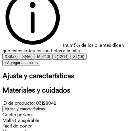
{num}}% de los clientes dicen
que estos artículos son fieles a la talla.
XS
(
0/2
)
S
(
4/6
)
M
(
8/10
)
L
(
12/14
)
XL
(
16
)
+
Agregar a la bolsa
Ajuste y características
Materiales y cuidados
ID de producto:
03128042
Ajuste y características
Cuello perkins
Malla transpirable
Fácil de poner