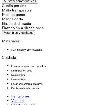
Ajuste y características
Cuello perkins
Malla transpirable
Fácil de poner
Manga corta
Elasticidad media
Elástico en 4 direcciones
Materiales y cuidados
Materiales
82% nailon y 18% elastano
Cuidado
Lavar a máquina con agua fría
No limpiar en seco
No planchar
No usar lejía
Lavar con colores similares
Dar la vuelta a la prenda
Pantalones
Pantalones
Vestidos
Joggers
Vestidos