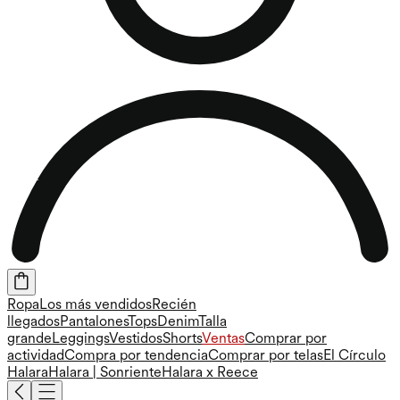
Ropa
Los más vendidos
Recién
llegados
Pantalones
Tops
Denim
Talla
grande
Leggings
Vestidos
Shorts
Ventas
Comprar por
actividad
Compra por tendencia
Comprar por telas
El Círculo
Halara
Halara | Sonriente
Halara x Reece