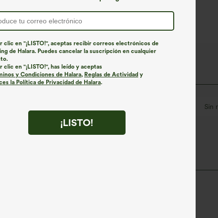
r clic en "¡LISTO!", aceptas recibir correos electrónicos de
ng de Halara. Puedes cancelar la suscripción en cualquier
to.
r clic en "¡LISTO!", has leído y aceptas
minos y Condiciones de Halara
,
Reglas de Actividad
y
es la Política de Privacidad de Halara
.
on muesca
Fácil de poner
Casual
Maxi
Sin
¡LISTO!