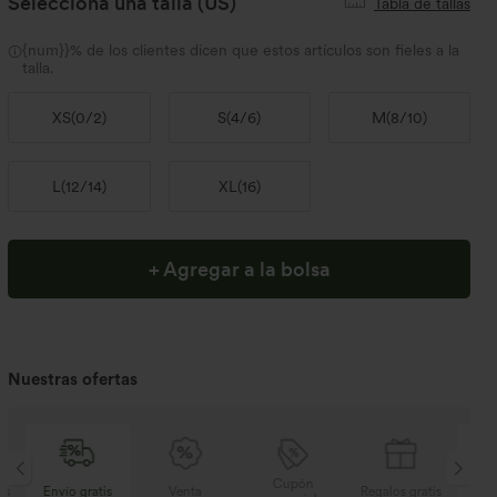
Selecciona una talla
(US)
Tabla de tallas
{num}}% de los clientes dicen que estos artículos son fieles a la
talla.
XS
(
0/2
)
S
(
4/6
)
M
(
8/10
)
L
(
12/14
)
XL
(
16
)
+ Agregar a la bolsa
Nuestras ofertas
Cupón
s
Venta
Regalos gratis
Envío gratis