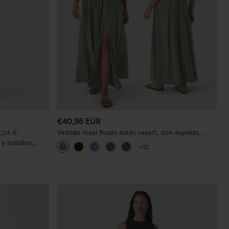
€40,95 EUR
,24 €.
Vestido maxi fluido estilo resort, con espalda
descubierta y detalle retorcido, apertura y
 bolsillos,
+12
bolsillos.
o casual con