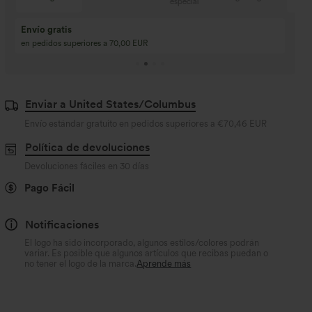
especial
Compra 2 y llévate 
Compra 3 y llévate 1 gratis
Compra 3 por 2, Com
Compra 4 por 3, compra 8 por 6
Compra 9 por 6
Enviar a United States/Columbus
Envío estándar gratuito en pedidos superiores a
€70,46 EUR
Política de devoluciones
Devoluciones fáciles en 30 días
Pago Fácil
Notificaciones
El logo ha sido incorporado, algunos estilos/colores podrán
variar. Es posible que algunos artículos que recibas puedan o
no tener el logo de la marca.
Aprende más