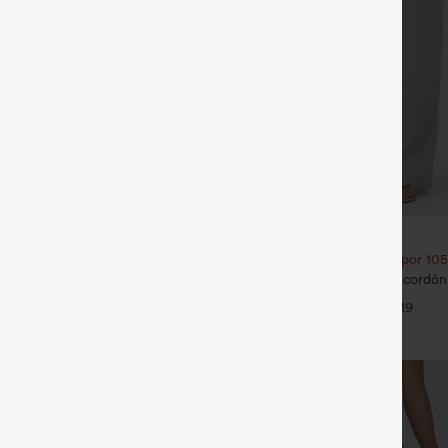
€31,95 EUR
€35,95 EUR
ate 1 gratis
Compra 2 por 52,62 € o 4 por 105
ra Flex™ de oficina de tiro alto
Pantalones de tiro alto con cordón y
ampanados con bolsillos
pernera ancha, holgados y de estil
+17
+19
tacto de lino.