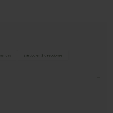
abdomen y bolsillos
 mangas
Elástico en 2 direcciones