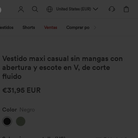
United States
(
EUR
)
estidos
Shorts
Ventas
Comprar por actividad
Compra po
Vestido maxi casual sin mangas con
abertura y escote en V, de corte
fluido
€31,95 EUR
Color
Negro