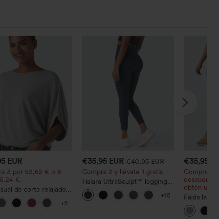
95 EUR
€35,95 EUR
€35,95 E
€40,95 EUR
a 3 por 52,62 € o 6
Compra 2 y llévate 1 gratis
Compra 2 y
5,24 €.
descuento 
Halara UltraSculpt™ leggings
obtén un 2
sual de corte relajado
de entrenamiento
+15
uello redondo y mangas
moldeadores de talle alto con
Falda larga
+5
lago.
fruncido trasero que realza
2 en 1 asimé
los glúteos, control de
con tiro alt