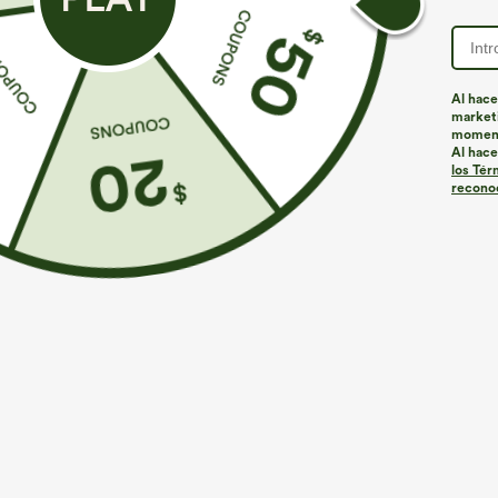
ID de producto: 03105002
Al hace
marketi
momen
Ajuste y características
Al hace
los Tér
reconoc
Corte ajustado
Espalda descubierta
Cuello c
Materiales y cuidados
Materiales
76% poliéster, 19% viscosa y 5% elastano
Cuidado