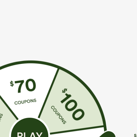
Más para amar
Estilos similares
€35,95 EUR
€31,95 EUR
Compra 2 y llévate 1 gratis
Compra 2 y llévate 1 gratis
C
p
High Waisted Side Pocket
Pantalones Halara Flex™ de
Straight Leg Work Pants
oficina de tiro alto
P
+27
+17
ligeramente acampanados
c
con bolsillos
a
c
S