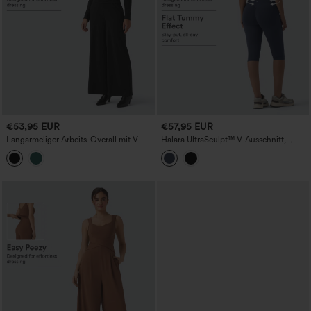
€53,95 EUR
€57,95 EUR
Langärmeliger Arbeits-Overall mit V-
Halara UltraSculpt™ V-Ausschnitt,
Ausschnitt, Reißverschluss und Taschen
bauchformender und po-hebender
– Easy Peezy
Workout-Jumpsuit mit Taschen – Easy
Peezy Edition