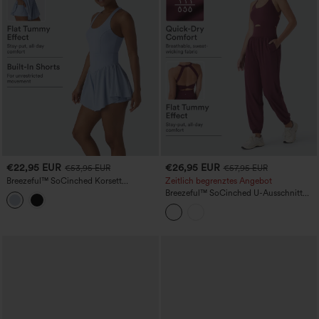
€22,95 EUR
€26,95 EUR
€53,95 EUR
€57,95 EUR
Breezeful™ SoCinched Korsett
Zeitlich begrenztes Angebot
Bauchkontrolle 2-in-1 Taschen
Breezeful™ SoCinched U-Ausschnitt
Fließendes Schnelltrocknendes Tennis
Ausgeschnittenes Bauchkontroll-
Jumpsuit
Taschen-Schnell-Trocknender Yoga-
Einteiler