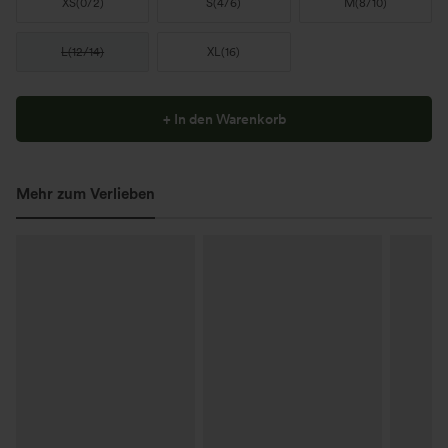
XS
(
0/2
)
S
(
4/6
)
M
(
8/10
)
L
(
12/14
)
XL
(
16
)
+ In den Warenkorb
Mehr zum Verlieben