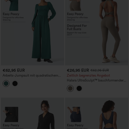
€62,95 EUR
€26,95 EUR
€62,95 EUR
Arbeits-Jumpsuit mit quadratischem
Zeitlich begrenztes Angebot
Ausschnitt, langen Ärmeln und Taschen
Halara UltraSculpt™ bauchformender
- Easy-Peezy-Edition
Trainings-Jumpsuit mit Taschen – Easy
Peezy Edition – D/DD/DDD/F-Cups