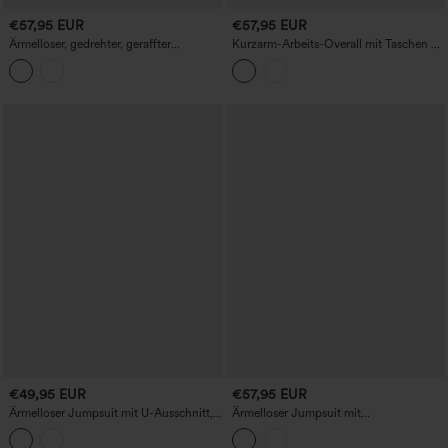
€57,95 EUR
€57,95 EUR
Ärmelloser, gedrehter, geraffter
Kurzarm-Arbeits-Overall mit Taschen –
Jumpsuit mit integriertem BH,
Easy Pezzy Edition
unsichtbarem Reißverschluss, Streifen
und Waffelstruktur – lässig, mit
Taschen, kinderleicht
€49,95 EUR
€57,95 EUR
Ärmelloser Jumpsuit mit U-Ausschnitt,
Ärmelloser Jumpsuit mit
Kordelzug, meliertem Stoff, lässigem,
kontrastierender Spitze für
weitem Schnitt und Taschen – Easy
Brautjungfern und Hochzeitsgäste mit