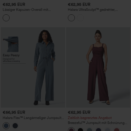
€62,95 EUR
€62,95 EUR
Lässiger Kapuzen-Overall mit
Halara UltraSculpt™ gedrehter,
Kordelzug, langen Ärmeln und Taschen
rückenfreier Bootcut-Trainings-
Jumpsuit mit Bauchformung,
pohebendem Effekt und Taschen –
Easy-Peezy-Edition
€66,95 EUR
€62,95 EUR
Halara Flex™ Langärmeliger Jumpsuit
Zeitlich begrenztes Angebot
aus gewaschenem Denim mit
Breezeful™ Jumpsuit mit Schnürung
Kordelzug, weitem Bein und Taschen -
und Tasche, schnelltrocknend und
Easy Peezy Edition
lässig.