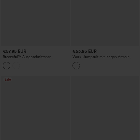
€57,95 EUR
€53,95 EUR
Breezeful™ Ausgeschnittener
Work-Jumpsuit mit langen Ärmeln,
Schnelltrocknender Yoga-Einteiler mit
Kordelzug, weitem Bein und Taschen
Taschen-Easy Peezy Edition
Sale