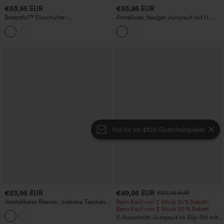
€53,95 EUR
€53,95 EUR
Breezeful™ Einschulter-
Ärmelloser, lässiger Jumpsuit mit U-
Schnelltrocknender Jumpsuit mit
Ausschnitt, Kordelzug, Raffung und
Taschen
Taschen.
Hol dir ein $100-Gutscheinpaket
€53,95 EUR
€49,95 EUR
€53,95 EUR
Verstellbarer Riemen, mehrere Taschen,
Beim Kauf von 2 Stück 10 % Rabatt |
gerader Bein-Cord-Freizeitoverall
Beim Kauf von 3 Stück 20 % Rabatt
V-Ausschnitt-Jumpsuit im Slip-Stil mit