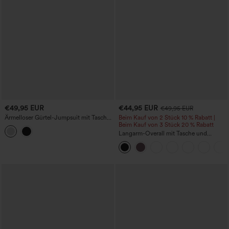
€49,95 EUR
€44,95 EUR
€49,95 EUR
Ärmelloser Gürtel-Jumpsuit mit Taschen
Beim Kauf von 2 Stück 10 % Rabatt |
und schmaler Passform für die Arbeit
Beim Kauf von 3 Stück 20 % Rabatt
Langarm-Overall mit Tasche und
weitem Bein – Kinderleicht