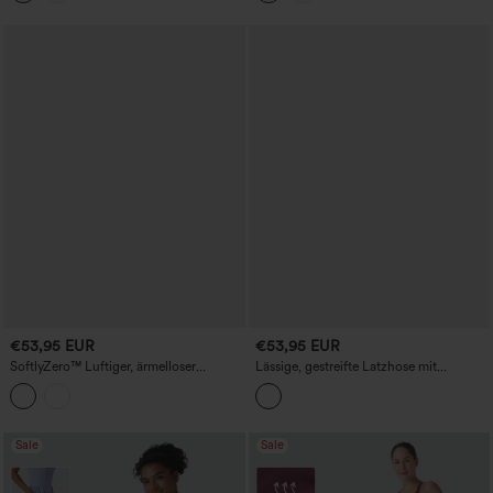
€53,95 EUR
€53,95 EUR
SoftlyZero™ Luftiger, ärmelloser
Lässige, gestreifte Latzhose mit
Jumpsuit mit V-Ausschnitt, Gürtel,
verstellbaren Trägern, weitem Bein und
InstantCool und Taschen - Easy Peezy
Taschen
Edition
Sale
Sale