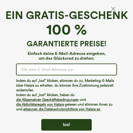
EIN GRATIS-GESCHENK
Schulterfreier, lässiger Jumpsuit mit
100 %
integriertem BH – Easy-Peasy-Edition
€53,95 EUR
GARANTIERTE PREISE!
Einfach deine E-Mail-Adresse eingeben,
um das Glücksrad zu drehen.
Indem du auf „los!“ klicken, stimmen du zu, Marketing-E-Mails
über Halara zu erhalten. du können Ihre Zustimmung jederzeit
widerrufen.
Indem du auf „los!“ klicken, haben du
die Allgemeinen Geschäftsbedingungen
und
die Aktivitätsregeln von Halara
gelesen und stimmen ihnen zu
und
erkennen die Datenschutzrichtlinie von Halara an
.
los!