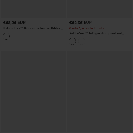
€62,95 EUR
€62,95 EUR
Halara Flex™ Kurzarm-Jeans-Utility-
Kaufe 1, erhalte 1 gratis
Jumpsuit mit Waschung und Taschen
SoftlyZero™ luftiger Jumpsuit mit
Tasche und Bindeband sowie
InstantCool-Funktion