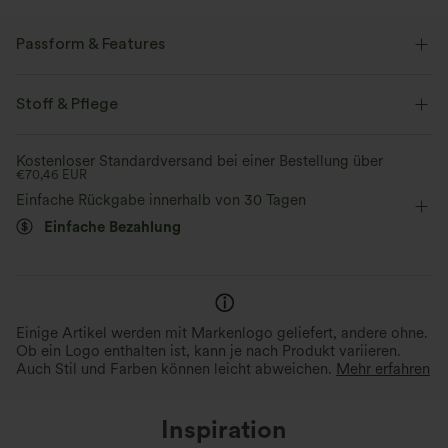
Passform & Features
Easy Peezy
eingenähter BH
lässig
Knöchellänge
Stoff & Pflege
weites Bein
ärmellos
Vier-Wege-Stretch
Kostenloser Standardversand bei einer Bestellung über
€70,46 EUR
Einfache Rückgabe innerhalb von 30 Tagen
Einfache Bezahlung
Einige Artikel werden mit Markenlogo geliefert, andere ohne.
Ob ein Logo enthalten ist, kann je nach Produkt variieren.
Auch Stil und Farben können leicht abweichen.
Mehr erfahren
Inspiration