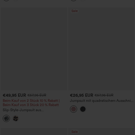
Peezy
Taschen – Kinderleicht
Sale
€49,95 EUR
€26,95 EUR
€57,95 EUR
€57,95 EUR
Beim Kauf von 2 Stück 10 % Rabatt |
Jumpsuit mit quadratischem Ausschnitt,
Beim Kauf von 3 Stück 20 % Rabatt
verstellbaren Trägern, ärmellos, mit
Gürtel, gestreift, lässig, mit
Slip-Style-Jumpsuit aus
leinenähnlichem Griff und Taschen –
leopardgemustertem Mesh, gerafft, mit
kinderleicht
Knoten vorn, lässig und weit
geschnitten, mit Taschen
Sale