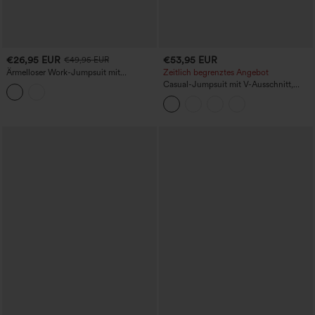
€26,95 EUR
€53,95 EUR
€49,95 EUR
Ärmelloser Work-Jumpsuit mit
Zeitlich begrenztes Angebot
Stehkragen (Mock-neck),
Casual-Jumpsuit mit V-Ausschnitt,
Reißverschluss, weitem Bein und
langen Ärmeln, Taschen und weitem
Taschen
Bein