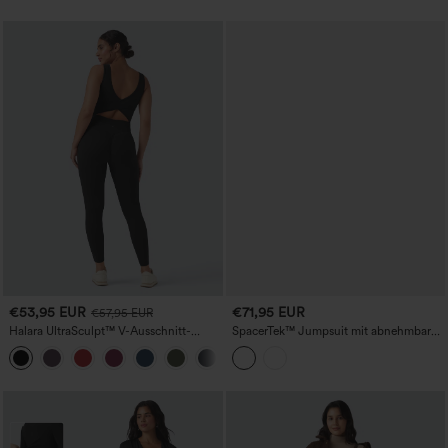
€53,95 EUR
€71,95 EUR
€57,95 EUR
Halara UltraSculpt™ V-Ausschnitt-
SpacerTek™ Jumpsuit mit abnehmbaren
Workout-Jumpsuit, bauchformend und
Trägern, Kordelzug, integriertem BH
+10
po-hebend, mit Taschen
und Taschen – Easy Peezy