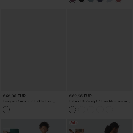
€62,95 EUR
€62,95 EUR
Lässiger Overall mit halbhohem
Halara UltraSculpt™ bauchformender
Reißverschluss, langen Ärmeln, weitem
Bootcut-Trainingsjumpsuit mit Taschen
Bein und Taschen - Easy-Peezy-Edition
- Easy Peezy Edition
Sale