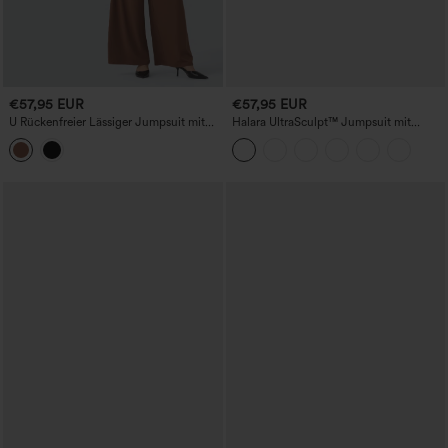
€57,95 EUR
€57,95 EUR
U Rückenfreier Lässiger Jumpsuit mit
Halara UltraSculpt™ Jumpsuit mit
Taschen-Easy Peezy Edition
überkreuzten Trägern, rückenfrei,
bauchformend, po-hebend, mit
Raffung, nicht abnehmbarem Polster —
Workout-Jumpsuit mit Flare-Bein und
Taschen — Easy Peezy