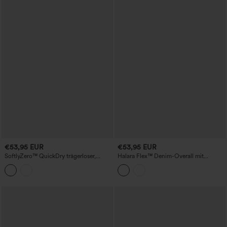
€53,95 EUR
€53,95 EUR
SoftlyZero™ QuickDry trägerloser,
Halara Flex™ Denim-Overall mit
lässiger Jumpsuit mit seitlichen Streifen
Kordelzug, geradem Bein und Taschen
und Taschen – kinderleicht