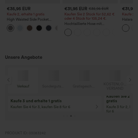
€35,95 EUR
€31,95 EUR
€31,95
€35,95 EUR
Kaufe 2, erhalte 1 gratis
Kaufen Sie 2 Stück für 52,62 €
Kaufe 2, e
oder 4 Stück für 105,24 €.
High Waisted Side Pocket
Halara F
Straight Leg Work Pants
Hochtaillierte Hose mit
Stoffhos
+23
Kordelzug und Taschen, weitem
Seitentas
Bein, lässig und locker in
Leinenoptik
Unsere Angebote
OSER
KOSTENLOSER
Verkauf
Sondergutschein
Gratisgeschenke
D
VERSAND
Kaufen Sie 2 und 
Kaufe 3 und erhalte 1 gratis
gratis
Kaufen Sie 4 für 3, kaufen Sie 8 für 6
Kaufe 3 für 2, Kauf
für 6
PRODUKT ID: 03083242