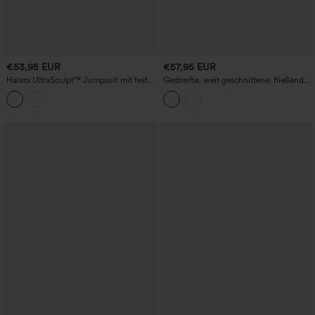
€53,95 EUR
€57,95 EUR
Halara UltraSculpt™ Jumpsuit mit fest
Gestreifte, weit geschnittene, fließende
eingearbeitetem Polster, Bauchkontrolle,
Overalls im lässigen Stil in Leinenoptik,
ausgestelltem Bein und Taschen – Easy
mit Taschen
Peezy Edition