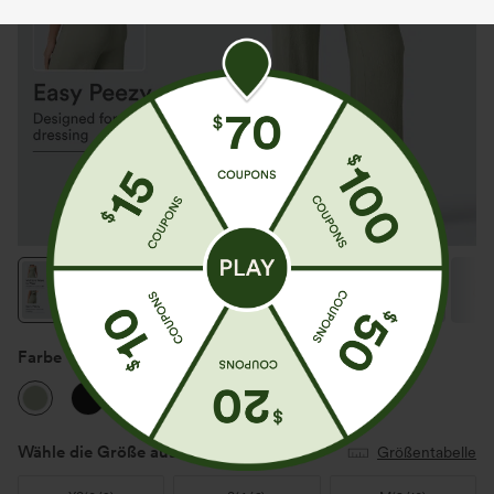
Farbe
Laurel Green
Wähle die Größe aus
(US)
Größentabelle