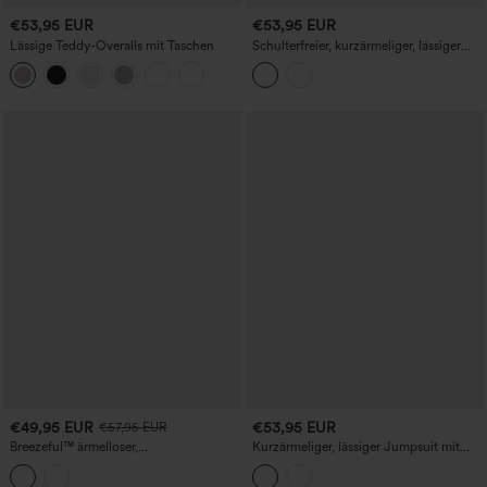
€53,95 EUR
€53,95 EUR
Lässige Teddy-Overalls mit Taschen
Schulterfreier, kurzärmeliger, lässiger
Jumpsuit mit integriertem BH und
Taschen – Easy-Peezy-Edition
€49,95 EUR
€53,95 EUR
€57,95 EUR
Breezeful™ ärmelloser,
Kurzärmeliger, lässiger Jumpsuit mit
schnelltrocknender Jumpsuit mit
Taschen
Taschen – Easy-Peezy-Edition