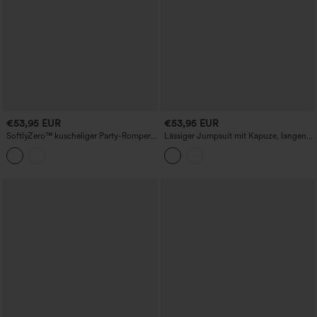
€53,95 EUR
€53,95 EUR
SoftlyZero™ kuscheliger Party-Romper
Lässiger Jumpsuit mit Kapuze, langen
mit U-Boot-Ausschnitt, integriertem BH,
Ärmeln und Taschen – Kinderleicht
kontrastierendem Mesh, kurzen Ärmeln
und Taschen – Easy-Peezy-Edition