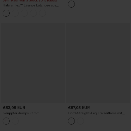
Beim Kauf von 3 Stück 20 % Rabatt
Reißverschluss, langen Ärmeln und
Taschen – Easy Peezy
Halara Flex™ Lässige Latzhose aus
gewaschenem Denim mit
quadratischem Ausschnitt und Taschen
€53,95 EUR
€57,95 EUR
Gerippter Jumpsuit mit
Cord-Straight-Leg Freizeithose mit
Rundhalsausschnitt, langen Ärmeln,
Taschen
Korsett-Detail und Taschen - Easy Peezy
Edition