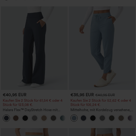
€40,95 EUR
€35,95 EUR
€40,95 EUR
Kaufen Sie 2 Stück für 61,54 € oder 4
Kaufen Sie 2 Stück für 52,62 € oder 4
Stück für 123,08 €.
Stück für 105,24 €.
Halara Flex™ DayStretch Hose mit
Mittelhohe, mit Kordelzug versehene,
mittlerer Bundhöhe, seitlicher
schnelltrocknende Golfhose mit schmal
+12
Reißverschlusstasche und
zulaufendem Schnitt, abgerundetem
Work‑Flare‑Schnitt
Saum und Taschen – UPF 40+