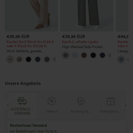
€35,95 EUR
€35,95 EUR
€44,95
Kaufen Sie 2 Stück für 61,54 €
Kaufe 2, erhalte 1 gratis
Kaufen Si
oder 4 Stück für 123,08 €.
oder 4 St
High Waisted Side Pocket
Hoch taillierte, gerade
Straight Leg Work Pants
Lässige J
geschnittene, legere Leinen-
Bundhöhe
+5
Optik-Hose mit Taschen
Taschen
Unsere Angebote
KOSTENLOSER
KOST
Verkauf
Sondergutschein
Gratisgeschenke
VERSAND
VER
Kaufen Sie 2 und 
Kaufe 3 und erhalte 1 gratis
gratis
Kaufen Sie 4 für 3, kaufen Sie 8 für 6
Kaufe 3 für 2, Kauf