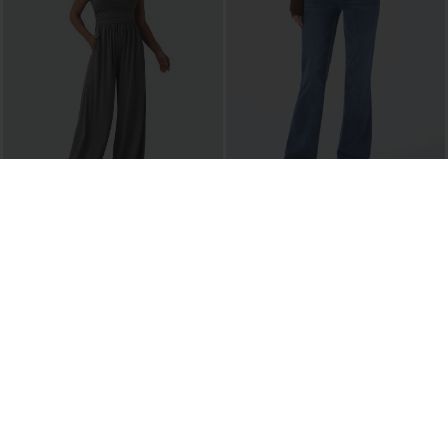
€35,95 EUR
€35,95 EUR
€40,95 EUR
€44,95 EUR
Kaufen Sie 2 Stück für 61,54 € oder 4
Kaufen Sie 2 Stück für 61,54 € oder 4
Stück für 123,08 €.
Stück für 123,08 €.
Jumpsuit mit verstellbaren Trägern,
Halara Flex™ Jeans mit hohem Bund
gerafftem Detail, weitem Bein und
und Taschen, gewaschener, lässiger
+10
meliertem Stoff, lässig, mit Taschen -
Bootcut
Easy Peezy