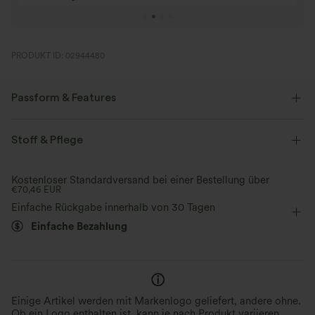
für 6
PRODUKT ID: 02944480
Passform & Features
Lockere Passform
abgerundeter Saum
High-Low-Saum
Stoff & Pflege
One-Shoulder-Design
überziehen
Yoga & Pilates
Kostenloser Standardversand bei einer Bestellung über
€70,46 EUR
hüftlang
langärmlig
Zwei-Wege-Stretch
Einfache Rückgabe innerhalb von 30 Tagen
Einfache Bezahlung
Einige Artikel werden mit Markenlogo geliefert, andere ohne.
Ob ein Logo enthalten ist, kann je nach Produkt variieren.