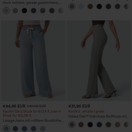
Hoch taillierte, gerade geschnittene,
Work Pants
legere Leinen-Optik-Hose mit Taschen
+5
€44,95 EUR
€31,95 EUR
€49,95 EUR
Kaufen Sie 2 Stück für 61,54 € oder 4
Kaufe 2, erhalte 1 gratis
Stück für 123,08 €.
Halara Flex™ Dehnbare Stoffhose mit
Lässige Jeans mit mittlerer Bundhöhe,
hohem Bund und Seitentasche hinten
Kordelzug und Taschen