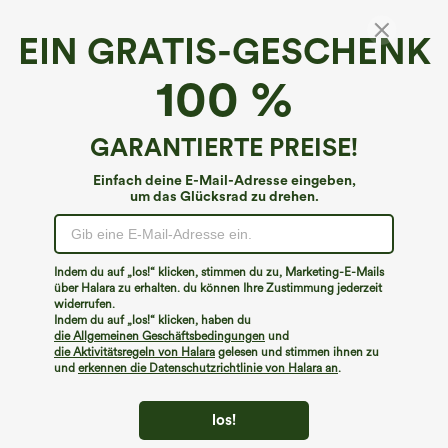
EIN GRATIS-GESCHENK
Ein-Schulter-Langarm-Yoga- und Sporttop
100 %
mit Daumenloch, geschwungener Saum (vorn
hoch, hinten tief), schnell trocknend
€40,95 EUR
Buy 2, Get 1 Free
GARANTIERTE PREISE!
Einfach deine E-Mail-Adresse eingeben,
um das Glücksrad zu drehen.
Indem du auf „los!“ klicken, stimmen du zu, Marketing-E-Mails
über Halara zu erhalten. du können Ihre Zustimmung jederzeit
widerrufen.
Indem du auf „los!“ klicken, haben du
die Allgemeinen Geschäftsbedingungen
und
die Aktivitätsregeln von Halara
gelesen und stimmen ihnen zu
und
erkennen die Datenschutzrichtlinie von Halara an
.
los!