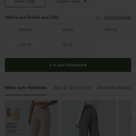
kurze Länge
Längere Länge
Wähle die Größe aus
(US)
Größentabelle
XS
(
0/2
)
S
(
4/6
)
M
(
8/10
)
L
(
12/14
)
XL
(
16
)
+ In den Warenkorb
Mehr zum Verlieben
Buy 2, Get 1 Free
Ähnliche Kleidung