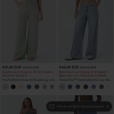
€31,95 EUR
€44,95 EUR
€35,95 EUR
€49,95 EUR
Kaufen Sie 2 Stück für 52,62 € oder 4
Beim Kauf von 2 Stück 10 % Rabatt |
Stück für 105,24 €.
Beim Kauf von 3 Stück 20 % Rabatt
Hochtaillierte Hose mit Kordelzug und
Halara Flex™ Asymmetrische Low-Rise-
Taschen, weitem Bein, lässig und locker
Jeans mit Reißverschlusstaschen,
+15
in Leinenoptik
Baggy-Stil, weitem Bein, gewaschen,
lässig
Hol dir ein $100-Gutscheinpaket