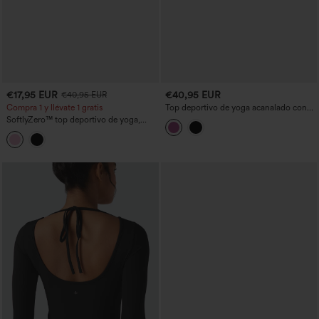
€17,95 EUR
€40,95 EUR
€40,95 EUR
Compra 1 y llévate 1 gratis
Top deportivo de yoga acanalado con
escote cuadrado, efecto push-up,
SoftlyZero™ top deportivo de yoga,
mangas largas con apertura para el
ligero y transpirable, efecto push-up
pulgar — copas D/DD/DDD/F
con detalle cruzado, mangas largas,
aperturas para el pulgar y bajo con
abertura — copas D-F