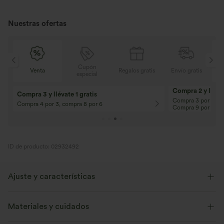
Nuestras ofertas
Cupón
is
Venta
Regalos gratis
Envío gratis
especial
Compra 2 y llévat
Compra 3 y llévate 1 gratis
Compra 3 por 2, Co
Compra 4 por 3, compra 8 por 6
Compra 9 por 6
ID de producto: 02932492
Ajuste y características
Corte holgado
Sujetador integrado
Materiales y cuidados
Dobladillo con abertura
Fácil de poner
Por la cadera