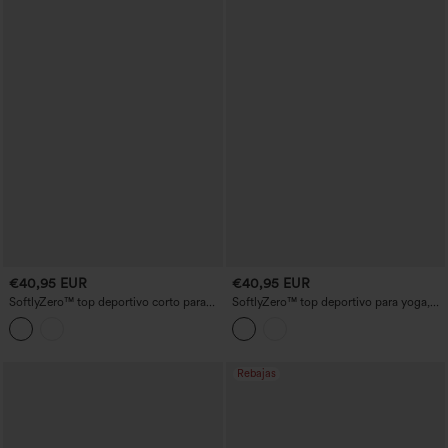
€40,95 EUR
€40,95 EUR
SoftlyZero™ top deportivo corto para
SoftlyZero™ top deportivo para yoga,
yoga, con efecto push-up, de manga
ligero y aireado, con cuello redondo,
larga, con apertura para el pulgar, ligero
mangas largas, 2 en 1 con lazada trasera
y con tacto fresco
e InstantCool
Rebajas