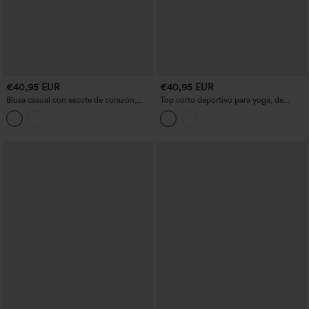
€40,95 EUR
€40,95 EUR
Blusa casual con escote de corazón,
Top corto deportivo para yoga, de
mangas bishop largas y espalda
manga larga, con espalda descubierta,
descubierta
detalle cruzado y aberturas para el
pulgar