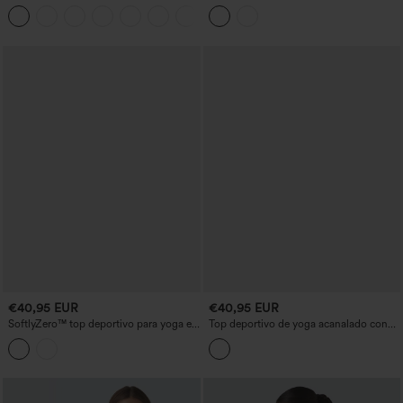
hombro, manga corta, dobladillo curvo,
corta dobladillo dividido malla
corte alto-bajo (más largo detrás), de
contrastante-UPF50+
secado rápido y con sujetador integrado
€40,95 EUR
€40,95 EUR
SoftlyZero™ top deportivo para yoga en
Top deportivo de yoga acanalado con
tejido plush suave con efecto push-up,
efecto push-up, escote cuadrado,
paneles de malla a contraste y mangas
mangas largas y aberturas para el pulgar
largas