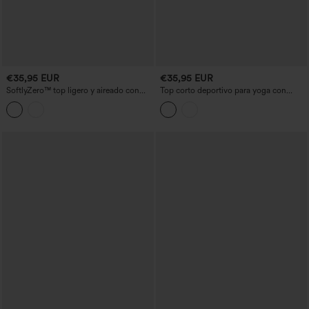
€35,95 EUR
€35,95 EUR
SoftlyZero™ top ligero y aireado con
Top corto deportivo para yoga con
media cremallera, mangas largas,
cuello asimétrico, relleno fijo, mangas
abertura para el pulgar y tecnología
largas con abertura para el pulgar
InstantCool — top para yoga y deporte