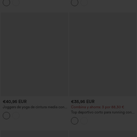
con aperturas para el pulgar y un recorte
en malla a contraste
€40,95 EUR
€35,95 EUR
Joggers de yoga de cintura media con
Combina y ahorra: 3 por 88,30 €
cordón, rayas y bolsillos
Top deportivo corto para running con
escote barco y sujetador incorporado,
mangas cortas, malla a contraste, tacto
fresco, secado rápido - UPF50+