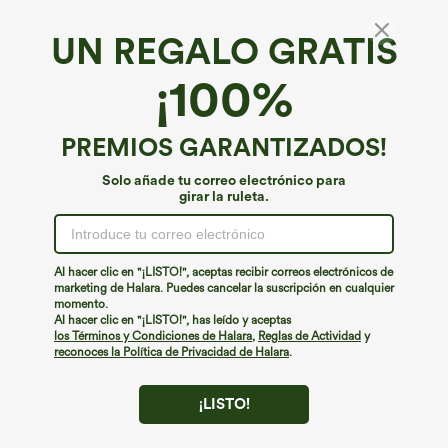
UN REGALO GRATIS
Top deportivo de yoga de un solo hombro,
¡100%
manga larga con agujero para el pulgar,
dobladillo curvo estilo high-low (frente más
4.2
(
1512
)
corto, espalda más larga), de secado rápido,
PREMIOS GARANTIZADOS!
€31,95 EUR
€35,95 EUR
Buy 2, Get 1 Free
con sujetador incorporado
Solo añade tu correo electrónico para
girar la ruleta.
Al hacer clic en "¡LISTO!", aceptas recibir correos electrónicos de
marketing de Halara. Puedes cancelar la suscripción en cualquier
momento.
Al hacer clic en "¡LISTO!", has leído y aceptas
los Términos y Condiciones de Halara
,
Reglas de Actividad
y
reconoces la Política de Privacidad de Halara
.
¡LISTO!