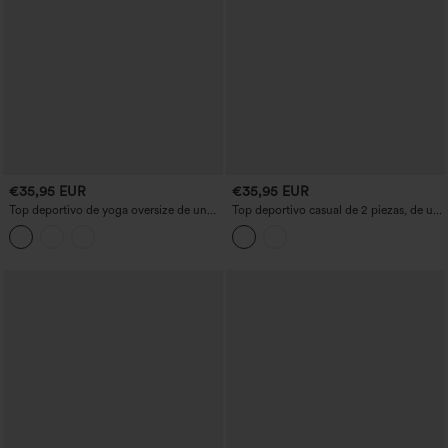
€35,95 EUR
€35,95 EUR
Top deportivo de yoga oversize de un
Top deportivo casual de 2 piezas, de un
solo hombro, tacto fresco y de secado
solo hombro, manga larga con abertura
rápido
para el pulgar, fruncido