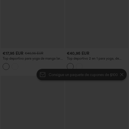
€17,95 EUR
€40,95 EUR
€40,95 EUR
Top deportivo para yoga de manga larga
Top deportivo 2 en 1 para yoga, de
con escote cruzado, de secado rápido
manga larga, con detalle cruzado y
abertura en la espalda
Consigue un paquete de cupones de $100