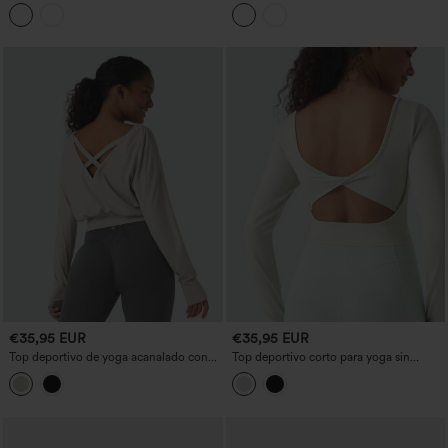
up para yoga, de manga larga con
Flow, perforado, con cuello redondo y
abertura para el pulgar y encaje en
manga larga
contraste
€35,95 EUR
€35,95 EUR
Top deportivo de yoga acanalado con
Top deportivo corto para yoga sin
escote en V cruzado y aberturas para los
costuras (estilo Flow), con detalle
pulgares
retorcido y espalda descubierta, escote
redondo, mangas largas y aberturas para
el pulgar