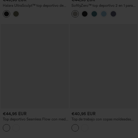
Halara UltraSculpt™ top deportivo de
SoftlyZero™ top deportivo 2 en 1 para
entrenamiento sin espalda con tiras
yoga de secado rápido — sin espalda,
cruzadas, mangas largas y bajo curvo
con detalle twist en la espalda, mangas
largas con orificios para el pulgar
€44,95 EUR
€40,95 EUR
Top deportivo Seamless Flow con media
Top de trabajo con copas moldeadas
cremallera, manga larga y abertura para
push-up, escote de corazón, mangas
el pulgar
abullonadas y delantero cruzado