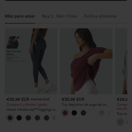
Más para amar
Buy 2, Get 1 Free
Estilos similares
€35,95 EUR
€35,95 EUR
€26,95
€40,95 EUR
Compra 2 y llévate 1 gratis
Top deportivo de yoga de un
Compra 3 
solo hombro, manga corta,
105,24 €.
Halara UltraSculpt™ leggings de
dobladillo curvo, corte alto-bajo
entrenamiento moldeadores de
Top casua
(más largo detrás), de secado
+11
talle alto con fruncido trasero
cuello r
rápido y con sujetador integrado
que realza los glúteos, control
murciélag
de abdomen y bolsillos