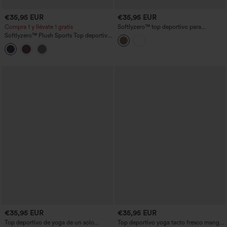
€35,95 EUR
€35,95 EUR
Compra 1 y llévate 1 gratis
Softlyzero™ top deportivo para
entrenamiento con cuello redondo,
Softlyzero™ Plush Sports Top deportivo
mangas cortas y sujetador incorporado
golf manga larga media cremallera ojal
para pulgar
€35,95 EUR
€35,95 EUR
Top deportivo de yoga de un solo
Top deportivo yoga tacto fresco manga