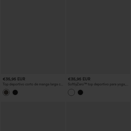
€35,95 EUR
€35,95 EUR
Top deportivo corto de manga larga con
SoftlyZero™ top deportivo para yoga,
cuello tipo mock neck y abertura para el
ligero y transpirable, con efecto push-
pulgar
up, manga larga, apertura para el pulgar,
malla de contraste y tacto fresco —
UPF50+