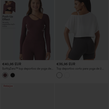
€40,95 EUR
€35,95 EUR
SoftlyZero™ top deportivo de yoga de
Top deportivo corto para yoga de 2
manga larga en tejido tipo peluche, con
piezas, con un solo hombro y manga
escote asimétrico y efecto push-up
corta, con sujetador integrado y secado
rápido
Rebajas