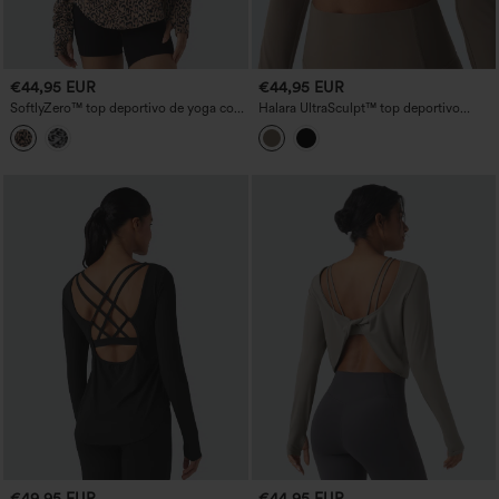
€44,95 EUR
€44,95 EUR
SoftlyZero™ top deportivo de yoga con
Halara UltraSculpt™ top deportivo
estampado de leopardo, un hombro,
push-up de manga larga con aberturas
manga larga, abertura para el pulgar y
para el pulgar, dobladillo cruzado y
bajo curvo — UPF40+
corte corto
€49,95 EUR
€44,95 EUR