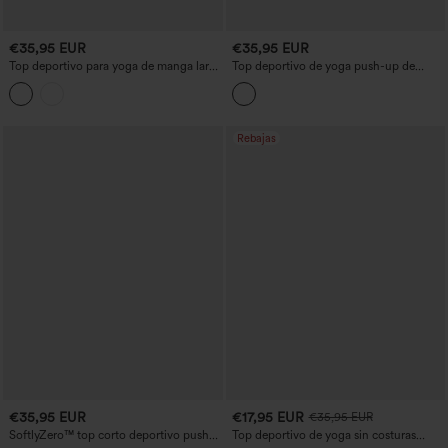
€35,95 EUR
€35,95 EUR
Top deportivo para yoga de manga larga
Top deportivo de yoga push-up de
en malla transpirable con sujetador
manga larga con abertura para el pulgar
incorporado
Rebajas
€35,95 EUR
€17,95 EUR
€35,95 EUR
SoftlyZero™ top corto deportivo push-
Top deportivo de yoga sin costuras