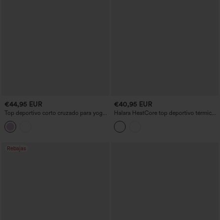
€44,95 EUR
€40,95 EUR
Top deportivo corto cruzado para yoga
Halara HeatCore top deportivo térmico
con efecto push-up, copas moldeadas
para yoga de manga larga con cuello
en tejido spacer, escote amplio, mangas
alto tipo 'mock' y bolsillos
largas y aperturas para el pulgar
Rebajas