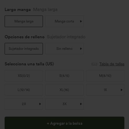
Largo manga
Manga larga
Manga larga
Manga corta
Opciones de relleno
Sujetador integrado
Sujetador integrado
Sin relleno
Selecciona una talla
(US)
Tabla de tallas
XS
(
0/2
)
S
(
4/6
)
M
(
8/10
)
L
(
12/14
)
XL
(
16
)
1X
2X
3X
+ Agregar a la bolsa