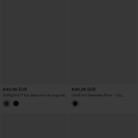
€40,95 EUR
€40,95 EUR
SoftlyZero™ top deportivo de yoga de
OneForm Seamless Flow – top
felpa con escote redondeado, efecto
deportivo corto para yoga, térmico, con
push-up, mangas largas con abertura
cuello redondo y mangas largas.
para el pulgar y bolsillos