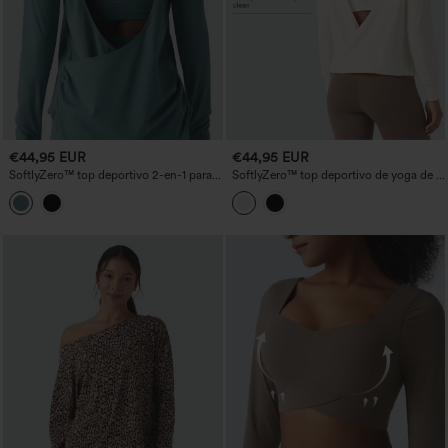
€44,95 EUR
€44,95 EUR
SoftlyZero™ top deportivo 2-en-1 para
SoftlyZero™ top deportivo de yoga de 2
yoga, ligero y transpirable, sin espalda,
piezas, ligero, con apertura en la espalda
cruzado, de manga larga con orificios
para el pulgar, fruncido y dobladillo
curvo