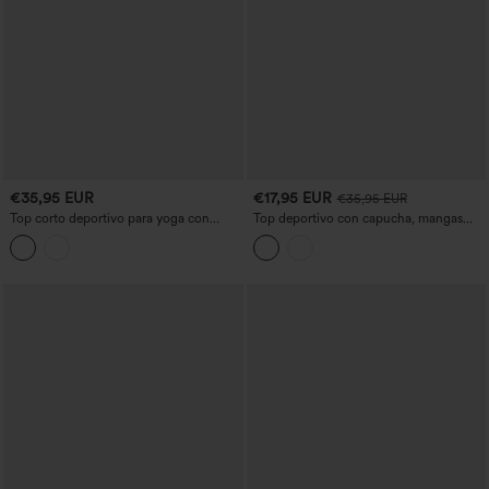
€35,95 EUR
€17,95 EUR
€35,95 EUR
Top corto deportivo para yoga con
Top deportivo con capucha, mangas
escote cuadrado, manga larga y
largas, ojal para el pulgar, abertura con
aberturas para los pulgares
cordones y diseño de rayas