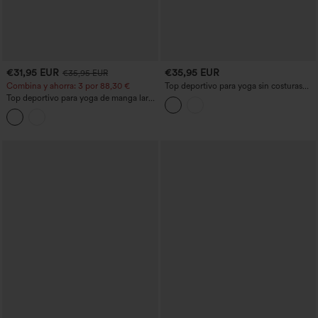
€31,95 EUR
€35,95 EUR
€35,95 EUR
Combina y ahorra: 3 por 88,30 €
Top deportivo para yoga sin costuras
con media cremallera, mangas largas y
Top deportivo para yoga de manga larga
abertura para el pulgar
con abertura, orificio para el pulgar y
encaje fruncido