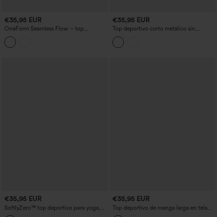
€35,95 EUR
€35,95 EUR
OneForm Seamless Flow – top
Top deportivo corto metálico sin
deportivo de yoga con cuello redondo,
costuras de corte fluido, cuello redondo,
mangas raglán largas y aberturas para
mangas largas con aberturas para el
los pulgares
pulgar
€35,95 EUR
€35,95 EUR
SoftlyZero™ top deportivo para yoga,
Top deportivo de manga larga en tela
ligero y transpirable, de manga larga
Cloudful™ con agujeros para el pulgar