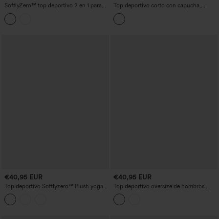
SoftlyZero™ top deportivo 2 en 1 para
Top deportivo corto con capucha,
yoga, aireado, con tiras cruzadas y
mangas largas, aberturas para los
espalda descubierta, manga larga, con
pulgares y bajo con volantes
aberturas para los pulgares y dobladillo
curvo — UPF50+
€40,95 EUR
€40,95 EUR
Top deportivo Softlyzero™ Plush yoga 2
Top deportivo oversize de hombros
en 1 recortado manga larga orificio para
descubiertos y manga larga, con
pulgar cuello halter
InstantCool y secado rápido para yoga