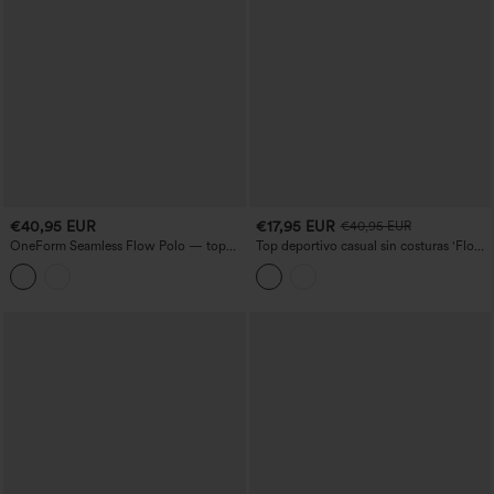
€40,95 EUR
€17,95 EUR
€40,95 EUR
OneForm Seamless Flow Polo — top
Top deportivo casual sin costuras 'Flow'
deportivo casual de manga larga
con cuello redondo, mangas raglán
largas y bajo alto-bajo