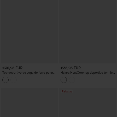
€35,95 EUR
€35,95 EUR
Top deportivo de yoga de forro polar
Halara HeatCore top deportivo térmico
con cuello alto, media cremallera,
para yoga con capucha, manga larga y
manga larga y aberturas para el pulgar
abertura para el pulgar
Rebajas