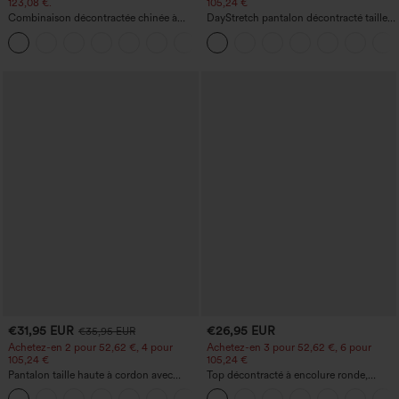
123,08 €.
105,24 €
Combinaison décontractée chinée à
DayStretch pantalon décontracté taille
bretelles réglables, fronces et jambes
haute avec poches et coupe droite
+10
larges, avec poches — facile comme
tout
€31,95 EUR
€26,95 EUR
€35,95 EUR
Achetez-en 2 pour 52,62 €, 4 pour
Achetez-en 3 pour 52,62 €, 6 pour
105,24 €
105,24 €
Pantalon taille haute à cordon avec
Top décontracté à encolure ronde,
poches, jambe large et coupe ample,
manches chauve-souris et coupe ample