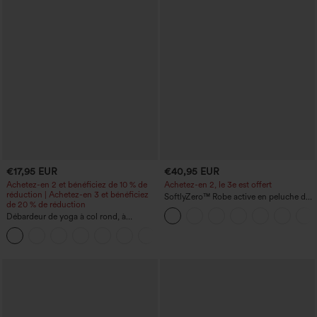
€17,95 EUR
€40,95 EUR
Achetez-en 2 et bénéficiez de 10 % de
Achetez-en 2, le 3e est offert
réduction | Achetez-en 3 et bénéficiez
SoftlyZero™ Robe active en peluche dos
de 20 % de réduction
nu — Édition Hyper Facile
Débardeur de yoga à col rond, à
fronces, effet rafraîchissant - UPF50+
+16