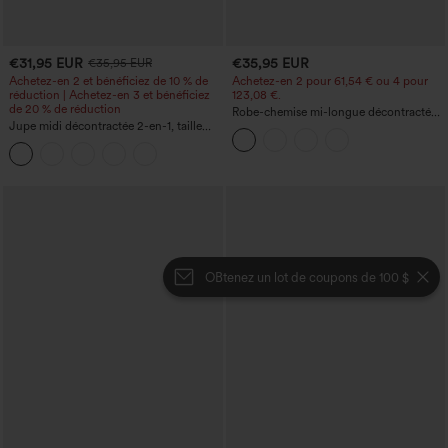
€31,95 EUR
€35,95 EUR
€35,95 EUR
Achetez-en 2 et bénéficiez de 10 % de
Achetez-en 2 pour 61,54 € ou 4 pour
réduction | Achetez-en 3 et bénéficiez
123,08 €.
de 20 % de réduction
Robe-chemise mi-longue décontractée
Jupe midi décontractée 2-en-1, taille
à col, mancherons, ceinturée, ourlet
haute à effet gainant, froncée avec
fendu incurvé et poches
ourlet arrondi, en polaire et PU
OBtenez un lot de coupons de 100 $