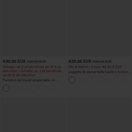
€35,95 EUR
€35,95 EUR
€40,95 EUR
€40,95 EUR
Achetez-en 2 et bénéficiez de 10 % de
Mix & Match : 3 pour 88,30 € EUR
réduction | Achetez-en 3 et bénéficiez
Joggers de danse taille haute à cordon,
de 20 % de réduction
effet froncé, coupe fuselée, à séchage
Pantalon de travail ample taille mi-
rapide et toucher frais, avec poches —
haute, coupe « barrel » (jambe en forme
UPF40+
+3
de tonneau) avec poches