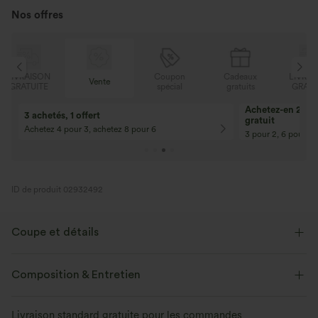
Nos offres
N
Coupon
Cadeaux
LIVRAISON
Vente
E
spécial
gratuits
GRATUITE
Achetez-en 2, ob
3 achetés, 1 offert
gratuit
Achetez 4 pour 3, achetez 8 pour 6
3 pour 2, 6 pour 4,
ID de produit 02932492
Coupe et détails
Coupe ample
Soutien-gorge intégré
Ourlet incurvé
Composition & Entretien
Asymétrique
Enfilable
Yoga et Pilates
Livraison standard gratuite pour les commandes