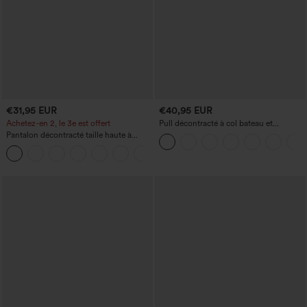
€31,95 EUR
€40,95 EUR
Achetez-en 2, le 3e est offert
Pull décontracté à col bateau et
manches chauve-souris
Pantalon décontracté taille haute à
cordon, coupe large en mélange de lin,
+5
avec poches