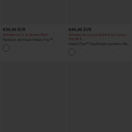
€35,95 EUR
€40,95 EUR
Achetez-en 2, le 3e est offert
Achetez-en 2 pour 61,54 € ou 4 pour
123,08 €.
Pantalon de travail Halara Flex™
DayStretch à taille haute, avec poches et
Halara Flex™ DayStretch pantalon flare
+23
coupe droite
de travail, taille mi-haute, poche latérale
zippée