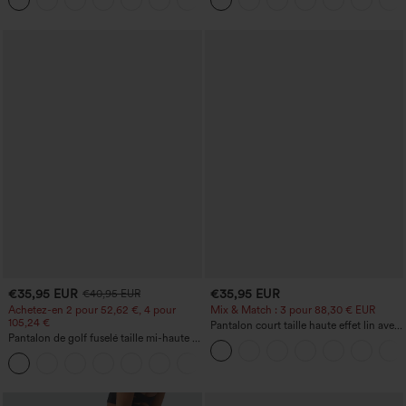
+15
style décontracté, effet lin
€35,95 EUR
€35,95 EUR
€40,95 EUR
Achetez-en 2 pour 52,62 €, 4 pour
Mix & Match : 3 pour 88,30 € EUR
105,24 €
Pantalon court taille haute effet lin avec
Pantalon de golf fuselé taille mi-haute à
poche zippée
cordon, ourlet incurvé, séchage rapide,
+2
avec poches — UPF40+