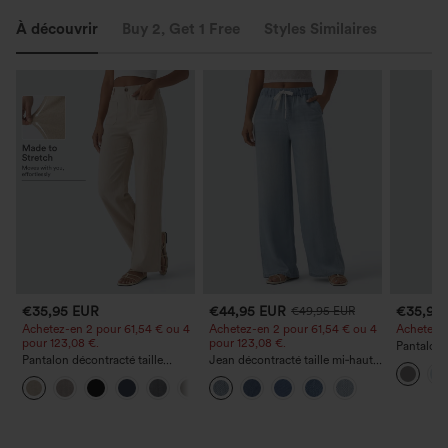
À découvrir
Buy 2, Get 1 Free
Styles Similaires
€35,95 EUR
€44,95 EUR
€35,95
€49,95 EUR
Achetez-en 2 pour 61,54 € ou 4
Achetez-en 2 pour 61,54 € ou 4
Achetez-en
pour 123,08 €.
pour 123,08 €.
Pantalon 
Pantalon décontracté taille
Jean décontracté taille mi‑haute,
DayStretch
haute à jambe droite, effet lin,
à cordon de serrage, avec
poches et
+5
avec poches
poches