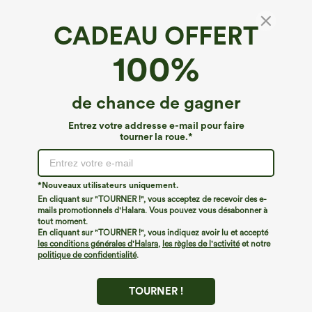
CADEAU OFFERT
Top de sport pour yoga asymétrique (une
100%
épaule) à manches longues avec ouverture
pour le pouce, ourlet arrondi haut-bas,
€31,95 EUR
€35,95 EUR
Buy 2, Get 1 Free
séchage rapide, soutien-gorge intégré.
de chance de gagner
Entrez votre addresse e-mail pour faire
tourner la roue.*
*Nouveaux utilisateurs uniquement.
En cliquant sur "TOURNER !", vous acceptez de recevoir des e-
mails promotionnels d'Halara. Vous pouvez vous désabonner à
tout moment.
En cliquant sur "TOURNER !", vous indiquez avoir lu et accepté
les conditions générales d'Halara
,
les règles de l'activité
et notre
politique de confidentialité
.
TOURNER !