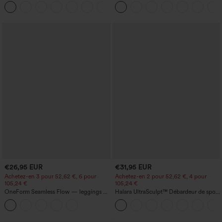
uni, taille haute, avec poches
denim lavé à encolure en V avec poche
+8
€26,95 EUR
€31,95 EUR
Achetez-en 3 pour 52,62 €, 6 pour
Achetez-en 2 pour 52,62 €, 4 pour
105,24 €
105,24 €
OneForm Seamless Flow — leggings de
Halara UltraSculpt™ Débardeur de sport
yoga sans coutures, taille mi-haute, effet
à col rond et ourlet arrondi
gainant pour le ventre et liftant pour les
fesses