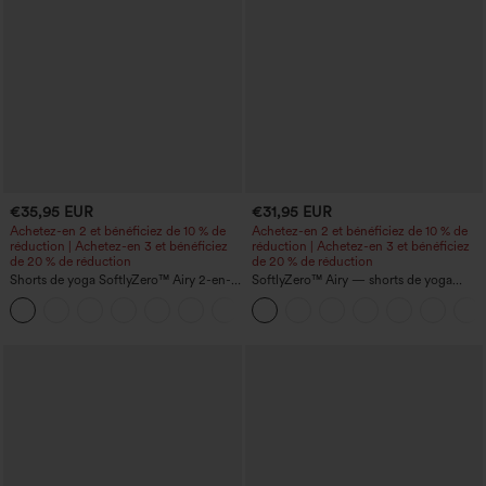
€35,95 EUR
€31,95 EUR
Achetez-en 2 et bénéficiez de 10 % de
Achetez-en 2 et bénéficiez de 10 % de
réduction | Achetez-en 3 et bénéficiez
réduction | Achetez-en 3 et bénéficiez
de 20 % de réduction
de 20 % de réduction
Shorts de yoga SoftlyZero™ Airy 2-en-1
SoftlyZero™ Airy — shorts de yoga
InstantCool, super taille haute, 7" avec
super taille haute 2-en-1 InstantCool
+23
poches
avec poches