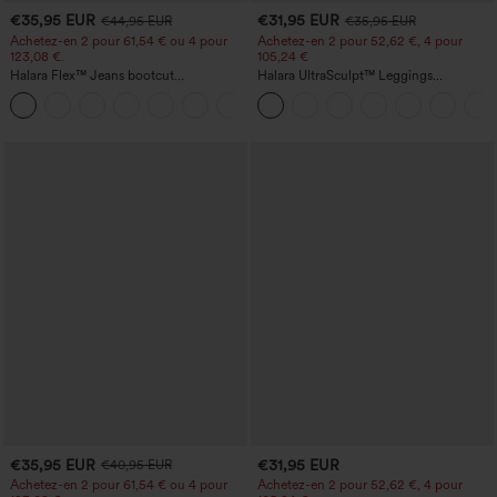
€35,95 EUR
€31,95 EUR
€44,95 EUR
€35,95 EUR
Achetez-en 2 pour 61,54 € ou 4 pour
Achetez-en 2 pour 52,62 €, 4 pour
123,08 €.
105,24 €
Halara Flex™ Jeans bootcut
Halara UltraSculpt™ Leggings
décontractés taille haute, effet délavé,
d'entraînement sculptants taille haute,
+5
avec poches
effet ventre plat, avec poche
€35,95 EUR
€31,95 EUR
€40,95 EUR
Achetez-en 2 pour 61,54 € ou 4 pour
Achetez-en 2 pour 52,62 €, 4 pour