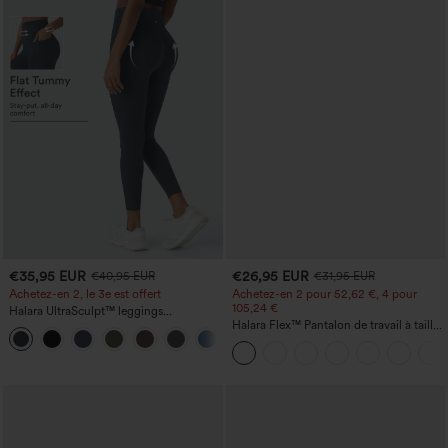
€35,95 EUR
€26,95 EUR
€40,95 EUR
€31,95 EUR
Achetez-en 2, le 3e est offert
Achetez-en 2 pour 52,62 €, 4 pour
105,24 €
Halara UltraSculpt™ leggings
d'entraînement taille haute — fronces
Halara Flex™ Pantalon de travail à taille
+12
liftantes pour le fessier, maintien gainant
haute, jambe large, avec poches, en
du ventre et poche
maille gaufrée