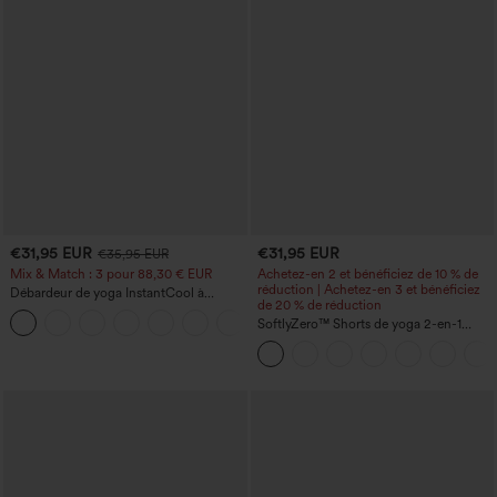
€31,95 EUR
€31,95 EUR
€35,95 EUR
Mix & Match : 3 pour 88,30 € EUR
Achetez-en 2 et bénéficiez de 10 % de
réduction | Achetez-en 3 et bénéficiez
Débardeur de yoga InstantCool à
de 20 % de réduction
encolure en U et ourlet arrondi –
UPF50+
SoftlyZero™ Shorts de yoga 2-en-1
InstantCool, super taille haute, aérés, 5''
avec poches — longueur allongée