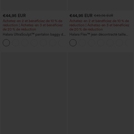
€44,95 EUR
€44,95 EUR
€49,95 EUR
Achetez-en 2 et bénéficiez de 10 % de
Achetez-en 2 et bénéficiez de 10 % de
réduction | Achetez-en 3 et bénéficiez
réduction | Achetez-en 3 et bénéficiez
de 20 % de réduction
de 20 % de réduction
Halara UltraSculpt™ pantalon baggy de
Halara Flex™ jean décontracté taille
yoga taille haute à effet gainant pour le
haute, large, avec poches, ourlet
ventre, à rayures color block, avec
retroussé et effet délavé
poches