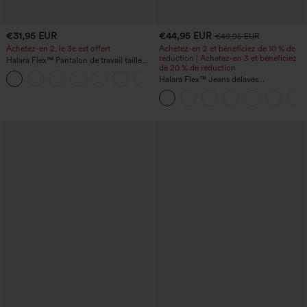
€31,95 EUR
€44,95 EUR
€49,95 EUR
Achetez-en 2, le 3e est offert
Achetez-en 2 et bénéficiez de 10 % de
réduction | Achetez-en 3 et bénéficiez
Halara Flex™ Pantalon de travail taille
de 20 % de réduction
haute avec poche latérale arrière et
+13
légère coupe évasée
Halara Flex™ Jeans délavés
décontractés, coupe baggy à jambe
large, taille basse asymétrique, poches
zippées