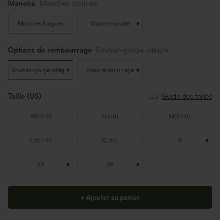
Manche
Manches longues
Manches longues
Manche courte
Options de rembourrage
Soutien-gorge intégré
Soutien-gorge intégré
Sans rembourrage
Taille
(US)
Guide des tailles
XS
(
0/2
)
S
(
4/6
)
M
(
8/10
)
L
(
12/14
)
XL
(
16
)
1X
2X
3X
+ Ajouter au panier