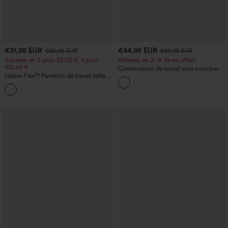
€31,95 EUR
€44,95 EUR
€35,95 EUR
€49,95 EUR
Achetez-en 2 pour 52,62 €, 4 pour
Achetez-en 2, le 3e est offert
105,24 €
Combinaison de travail sans manches à
Halara Flex™ Pantalon de travail taille
encolure bateau, côtés noués, toucher
haute sculptant la silhouette, gainant la
frais, rayée, avec poches — Édition Easy
+10
taille, avec poches, jambe large en
Peezy
micro-gaufre