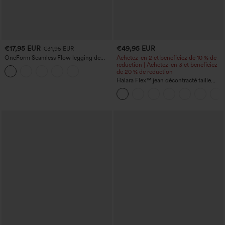
€17,95 EUR
€49,95 EUR
€31,95 EUR
OneForm Seamless Flow legging de
Achetez-en 2 et bénéficiez de 10 % de
yoga taille haute, gainant pour le ventre
réduction | Achetez-en 3 et bénéficiez
et effet rehausseur de fesses
de 20 % de réduction
Halara Flex™ jean décontracté taille
haute à effet gainant, coupe large, avec
poches