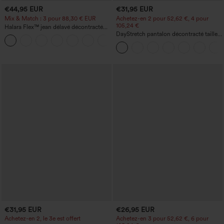
€44,95 EUR
€31,95 EUR
Mix & Match : 3 pour 88,30 € EUR
Achetez-en 2 pour 52,62 €, 4 pour
105,24 €
Halara Flex™ jean délavé décontracté
taille haute à poches, coupe baggy à
DayStretch pantalon décontracté taille
+2
jambe large
haute à jambe en forme de tonneau
avec poches
€31,95 EUR
€26,95 EUR
Achetez-en 2, le 3e est offert
Achetez-en 3 pour 52,62 €, 6 pour