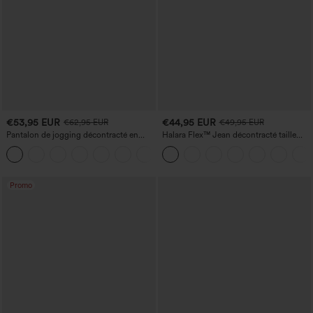
€53,95 EUR
€44,95 EUR
€62,95 EUR
€49,95 EUR
Pantalon de jogging décontracté en
Halara Flex™ Jean décontracté taille
French terry à imprimé denim, taille mi-
haute, jambe droite, délavé, avec poches
haute, style jean, avec poches
Promo