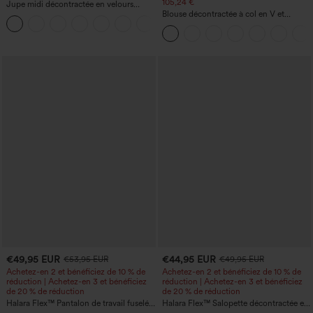
105,24 €
Jupe midi décontractée en velours
côtelé, taille mi-haute, poches avant
Blouse décontractée à col en V et
+1
latérales à rabat
manches courtes bouffantes
€49,95 EUR
€44,95 EUR
€53,95 EUR
€49,95 EUR
Achetez-en 2 et bénéficiez de 10 % de
Achetez-en 2 et bénéficiez de 10 % de
réduction | Achetez-en 3 et bénéficiez
réduction | Achetez-en 3 et bénéficiez
de 20 % de réduction
de 20 % de réduction
Halara Flex™ Pantalon de travail fuselé,
Halara Flex™ Salopette décontractée en