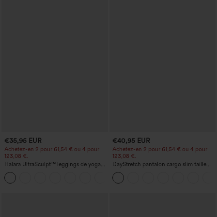
€35,95 EUR
€40,95 EUR
Achetez-en 2 pour 61,54 € ou 4 pour
Achetez-en 2 pour 61,54 € ou 4 pour
123,08 €.
123,08 €.
Halara UltraSculpt™ leggings de yoga
DayStretch pantalon cargo slim taille
taille haute, gainants avec contrôle du
haute, poches zippées, uni
+11
ventre, coupe bootcut, à poches