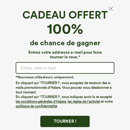
CADEAU OFFERT
Top court 2 pièces pour yoga, à une épaule,
100%
manches courtes, soutien‑gorge intégré,
séchage rapide
€35,95 EUR
de chance de gagner
Entrez votre addresse e-mail pour faire
tourner la roue.*
*Nouveaux utilisateurs uniquement.
En cliquant sur "TOURNER !", vous acceptez de recevoir des e-
mails promotionnels d'Halara. Vous pouvez vous désabonner à
tout moment.
En cliquant sur "TOURNER !", vous indiquez avoir lu et accepté
les conditions générales d'Halara
,
les règles de l'activité
et notre
politique de confidentialité
.
TOURNER !