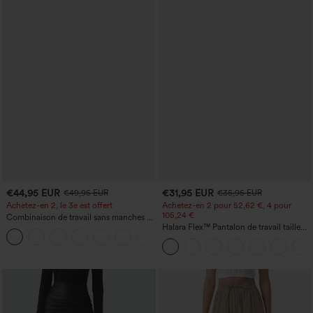
€44,95 EUR
€31,95 EUR
€49,95 EUR
€35,95 EUR
Achetez-en 2, le 3e est offert
Achetez-en 2 pour 52,62 €, 4 pour
105,24 €
Combinaison de travail sans manches à
encolure bateau, côtés noués, toucher
Halara Flex™ Pantalon de travail taille
+8
frais, rayée, avec poches — Édition Easy
haute sculptant la silhouette, gainant la
Peezy
taille, avec poches, jambe large en
micro-gaufre