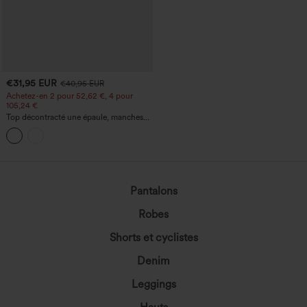
€31,95 EUR
€40,95 EUR
Achetez-en 2 pour 52,62 €, 4 pour
105,24 €
Top décontracté une épaule, manches
courtes, ourlet arrondi hi-low,
soutien‑gorge intégré, motif à pois
Pantalons
Robes
Shorts et cyclistes
Denim
Leggings