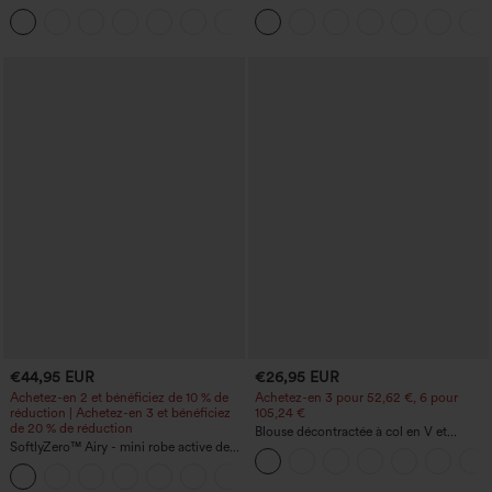
yoga taille haute — fronces liftantes au
d'entraînement sculptants taille haute,
+11
niveau des fesses, maintien du ventre,
effet ventre plat, avec poche
poche, effet sculptant
€44,95 EUR
€26,95 EUR
Achetez-en 2 et bénéficiez de 10 % de
Achetez-en 3 pour 52,62 €, 6 pour
réduction | Achetez-en 3 et bénéficiez
105,24 €
de 20 % de réduction
Blouse décontractée à col en V et
SoftlyZero™ Airy - mini robe active de
manches courtes bouffantes
danse 2-en-1 à effet "Cool Touch" avec
+9
poches — Édition Easy Peezy —