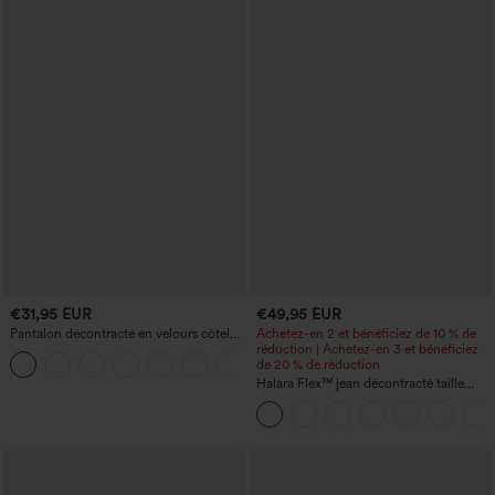
€31,95 EUR
€49,95 EUR
Pantalon décontracté en velours côtelé,
Achetez-en 2 et bénéficiez de 10 % de
taille mi-haute, poche zippée
réduction | Achetez-en 3 et bénéficiez
+7
de 20 % de réduction
Halara Flex™ jean décontracté taille
haute à effet gainant, coupe large, avec
poches