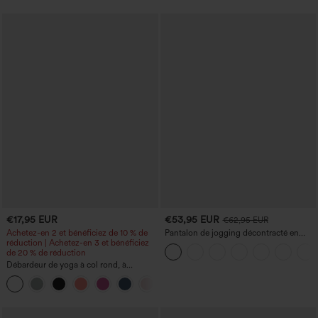
Longueur allongée
€17,95 EUR
€53,95 EUR
€62,95 EUR
Achetez-en 2 et bénéficiez de 10 % de
Pantalon de jogging décontracté en
réduction | Achetez-en 3 et bénéficiez
French terry à imprimé denim, taille mi-
de 20 % de réduction
haute, style jean, avec poches
Débardeur de yoga à col rond, à
fronces, effet rafraîchissant - UPF50+
+16