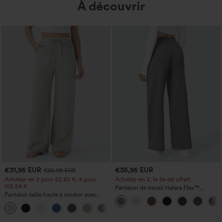
À découvrir
€31,95 EUR
€35,95 EUR
€35,95 EUR
Achetez-en 2 pour 52,62 €, 4 pour
Achetez-en 2, le 3e est offert
105,24 €
Pantalon de travail Halara Flex™
Pantalon taille haute à cordon avec
DayStretch à taille haute, avec poches et
poches, jambe large et coupe ample,
coupe droite
+15
style décontracté, effet lin