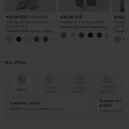
€31,95 EUR
€35,95 EUR
€26,95
€35,95 EUR
Achetez-en 2 pour 52,62 €, 4
Achetez-en 2, le 3e est offert
Achetez-e
pour 105,24 €
pour 105,
Pantalon de travail Halara Flex™
Pantalon taille haute à cordon
DayStretch à taille haute, avec
Top décon
avec poches, jambe large et
poches et coupe droite
ronde, m
+15
coupe ample, style décontracté,
et coupe
effet lin
Nos offres
Coupon
Cadeaux
LIVRAISON
Vente
Vente
spécial
gratuits
GRATUITE
10% de réduction
12% de réductio
Pour toute commande de 107,00 € et
Pour toute comman
plus ! Code : Aug2026
plus ! Code : Aug2