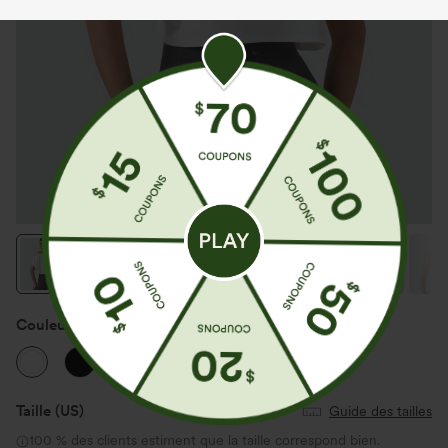
Couleur
Blanc
Taille
(US)
Guide des tailles
100 % des clients estiment que la taille correspond bien.