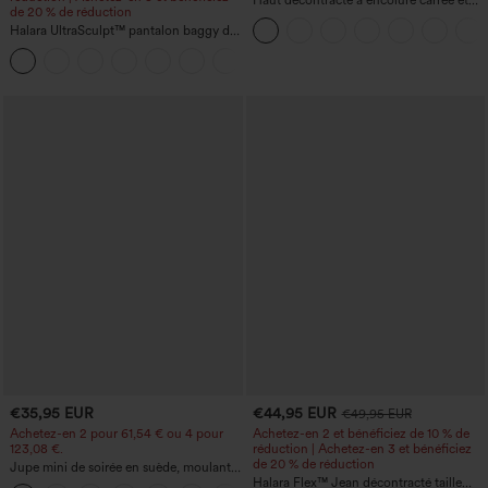
Haut décontracté à encolure carrée et
de 20 % de réduction
manches courtes
Halara UltraSculpt™ pantalon baggy de
yoga taille haute à effet gainant pour le
ventre, à rayures color block, avec
poches
€35,95 EUR
€44,95 EUR
€49,95 EUR
Achetez-en 2 pour 61,54 € ou 4 pour
Achetez-en 2 et bénéficiez de 10 % de
123,08 €.
réduction | Achetez-en 3 et bénéficiez
de 20 % de réduction
Jupe mini de soirée en suède, moulante,
taille haute croisée 2-en-1 avec ourlet à
Halara Flex™ Jean décontracté taille