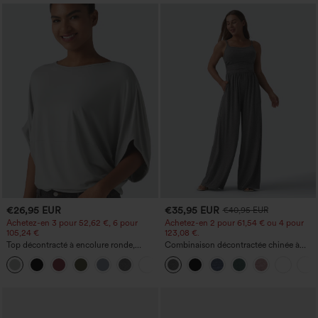
€26,95 EUR
€35,95 EUR
€40,95 EUR
Achetez-en 3 pour 52,62 €, 6 pour
Achetez-en 2 pour 61,54 € ou 4 pour
105,24 €
123,08 €.
Top décontracté à encolure ronde,
Combinaison décontractée chinée à
manches chauve-souris et coupe ample
bretelles réglables, fronces et jambes
+1
larges, avec poches — facile comme
tout