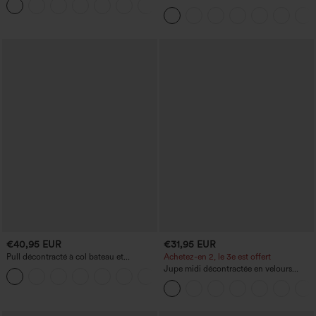
franges
haute, jambe droite, délavé, avec poches
€40,95 EUR
€31,95 EUR
Pull décontracté à col bateau et
Achetez-en 2, le 3e est offert
manches chauve-souris
Jupe midi décontractée en velours
+1
côtelé, taille mi-haute, poches avant
latérales à rabat