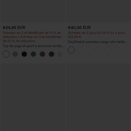
€24,95 EUR
€40,95 EUR
Achetez-en 2 et bénéficiez de 10 % de
Achetez-en 2 pour 61,54 € ou 4 pour
réduction | Achetez-en 3 et bénéficiez
123,08 €.
de 20 % de réduction
DayStretch pantalon cargo slim taille
Top de yoga et sport à encolure ronde,
haute, poches zippées, uni
manches courtes, à fronces, effet
+11
rafraîchissant au toucher - UPF50+