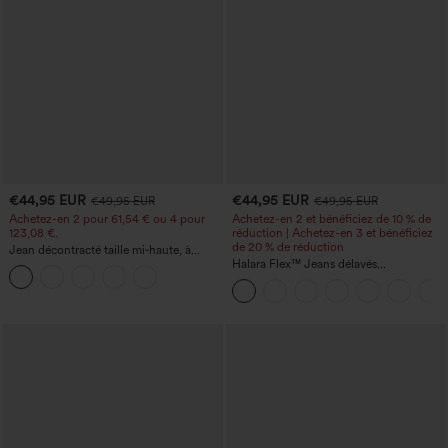
€44,95 EUR
€44,95 EUR
€49,95 EUR
€49,95 EUR
Achetez-en 2 pour 61,54 € ou 4 pour
Achetez-en 2 et bénéficiez de 10 % de
123,08 €.
réduction | Achetez-en 3 et bénéficiez
de 20 % de réduction
Jean décontracté taille mi‑haute, à
cordon de serrage, avec poches
Halara Flex™ Jeans délavés
décontractés, coupe baggy à jambe
large, taille basse asymétrique, poches
zippées