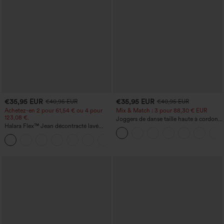
€35,95 EUR
€35,95 EUR
€40,95 EUR
€40,95 EUR
Achetez-en 2 pour 61,54 € ou 4 pour
Mix & Match : 3 pour 88,30 € EUR
123,08 €.
Joggers de danse taille haute à cordon,
Halara Flex™ Jean décontracté lavé
effet froncé, coupe fuselée, à séchage
taille haute à poche croisée
rapide et toucher frais, avec poches —
+1
UPF40+