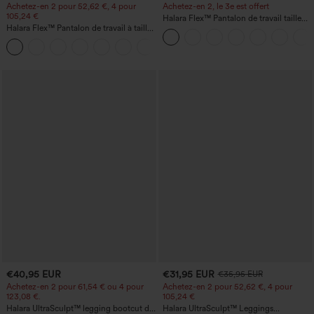
Achetez-en 2 pour 52,62 €, 4 pour
Achetez-en 2, le 3e est offert
105,24 €
Halara Flex™ Pantalon de travail taille
Halara Flex™ Pantalon de travail à taille
haute avec poche latérale arrière et
haute, jambe large, avec poches, en
légère coupe évasée
+21
maille gaufrée
€40,95 EUR
€31,95 EUR
€35,95 EUR
Achetez-en 2 pour 61,54 € ou 4 pour
Achetez-en 2 pour 52,62 €, 4 pour
123,08 €.
105,24 €
Halara UltraSculpt™ legging bootcut de
Halara UltraSculpt™ Leggings