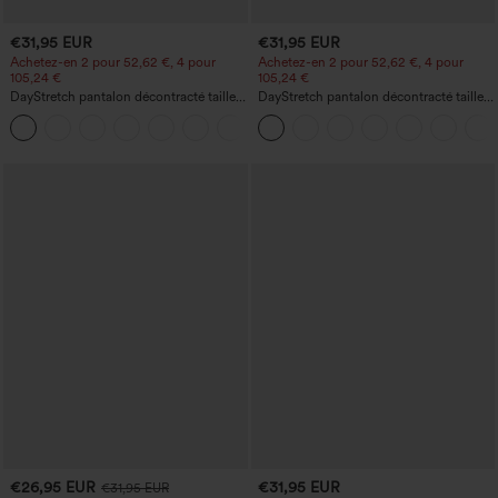
€31,95 EUR
€31,95 EUR
Achetez-en 2 pour 52,62 €, 4 pour
Achetez-en 2 pour 52,62 €, 4 pour
105,24 €
105,24 €
DayStretch pantalon décontracté taille
DayStretch pantalon décontracté taille
haute à jambe en forme de tonneau
haute avec poches et coupe droite
+5
avec poches
€26,95 EUR
€31,95 EUR
€31,95 EUR