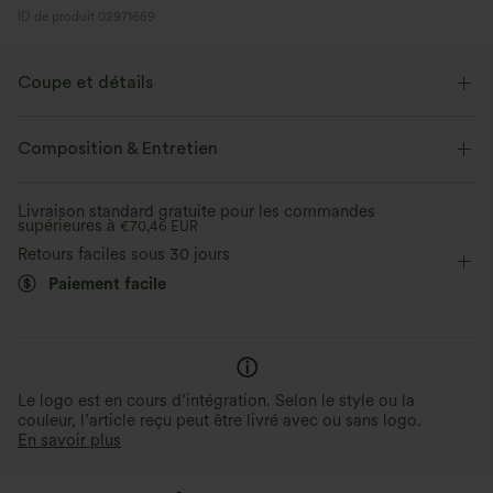
ID de produit 02971659
Coupe et détails
Coupe ample
Soutien-gorge intégré
Asymétrique
Composition & Entretien
Manches chauve-souris
Enfilable
Yoga et Pilates
Livraison standard gratuite pour les commandes
supérieures à
Longueur taille
€70,46 EUR
Manches courtes
Retours faciles sous 30 jours
Élasticité bidirectionnelle
Paiement facile
Le logo est en cours d’intégration. Selon le style ou la
couleur, l’article reçu peut être livré avec ou sans logo.
En savoir plus