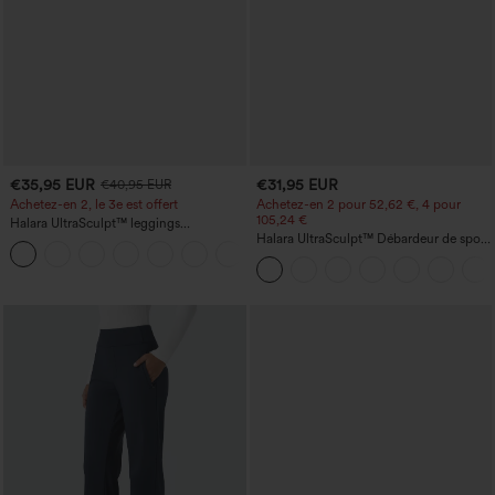
€35,95 EUR
€31,95 EUR
€40,95 EUR
Achetez-en 2, le 3e est offert
Achetez-en 2 pour 52,62 €, 4 pour
105,24 €
Halara UltraSculpt™ leggings
d'entraînement taille haute — fronces
Halara UltraSculpt™ Débardeur de sport
+11
liftantes pour le fessier, maintien gainant
à col rond et ourlet arrondi
du ventre et poche