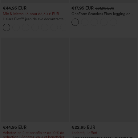
€44,95 EUR
€17,95 EUR
€31,95 EUR
Mix & Match : 3 pour 88,30 € EUR
OneForm Seamless Flow legging de
yoga taille haute, gainant pour le ventre
Halara Flex™ jean délavé décontracté
et effet rehausseur de fesses
taille haute à poches, coupe baggy à
+2
jambe large
€44,95 EUR
€22,95 EUR
Achetez-en 2 et bénéficiez de 10 % de
1 acheté, 1 offert
réduction | Achetez-en 3 et bénéficiez