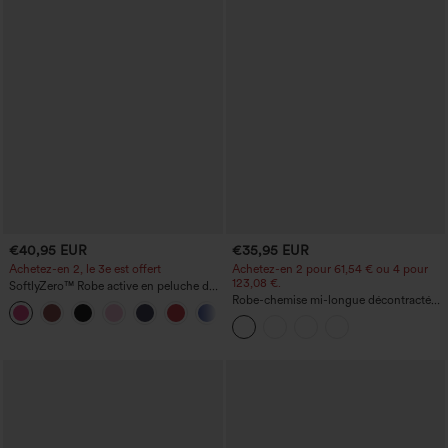
€40,95 EUR
€35,95 EUR
Achetez-en 2, le 3e est offert
Achetez-en 2 pour 61,54 € ou 4 pour
123,08 €.
SoftlyZero™ Robe active en peluche dos
nu — Édition Hyper Facile
Robe-chemise mi-longue décontractée
+29
à col, mancherons, ceinturée, ourlet
fendu incurvé et poches