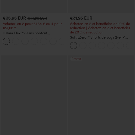
€35,95 EUR
€31,95 EUR
€44,95 EUR
Achetez-en 2 pour 61,54 € ou 4 pour
Achetez-en 2 et bénéficiez de 10 % de
123,08 €.
réduction | Achetez-en 3 et bénéficiez
de 20 % de réduction
Halara Flex™ Jeans bootcut
décontractés taille haute, effet délavé,
SoftlyZero™ Shorts de yoga 2-en-1
+5
avec poches
InstantCool, super taille haute, aérés, 5''
avec poches — longueur allongée
Promo