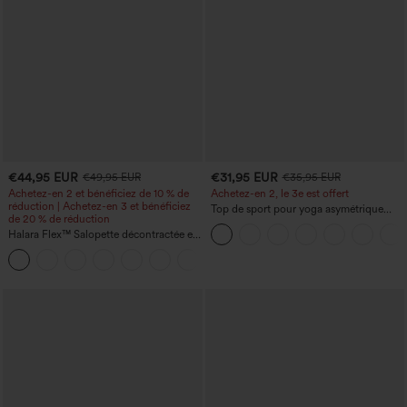
€44,95 EUR
€31,95 EUR
€49,95 EUR
€35,95 EUR
Achetez-en 2 et bénéficiez de 10 % de
Achetez-en 2, le 3e est offert
réduction | Achetez-en 3 et bénéficiez
Top de sport pour yoga asymétrique
de 20 % de réduction
(une épaule) à manches longues avec
Halara Flex™ Salopette décontractée en
ouverture pour le pouce, ourlet arrondi
denim lavé à encolure en V avec poche
haut-bas, séchage rapide, soutien-gorge
+1
intégré.