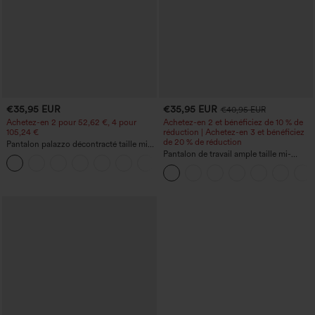
€35,95 EUR
€35,95 EUR
€40,95 EUR
Achetez-en 2 pour 52,62 €, 4 pour
Achetez-en 2 et bénéficiez de 10 % de
105,24 €
réduction | Achetez-en 3 et bénéficiez
de 20 % de réduction
Pantalon palazzo décontracté taille mi-
haute, taille élastique avec cordon,
Pantalon de travail ample taille mi-
+3
poches, jambes larges et fluides, coupe
haute, coupe « barrel » (jambe en forme
ample
de tonneau) avec poches