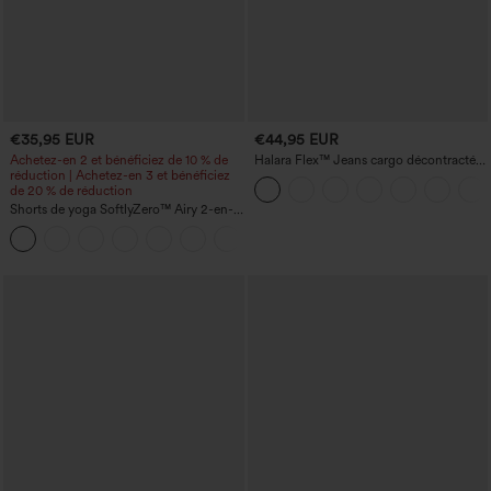
€35,95 EUR
€44,95 EUR
Achetez-en 2 et bénéficiez de 10 % de
Halara Flex™ Jeans cargo décontractés
réduction | Achetez-en 3 et bénéficiez
taille mi-haute, jambes droites, avec
de 20 % de réduction
poches
Shorts de yoga SoftlyZero™ Airy 2-en-1
InstantCool, super taille haute, 7" avec
+23
poches