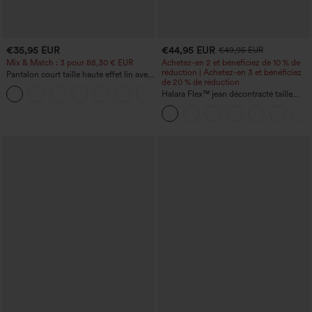
€35,95 EUR
€44,95 EUR
€49,95 EUR
Mix & Match : 3 pour 88,30 € EUR
Achetez-en 2 et bénéficiez de 10 % de
réduction | Achetez-en 3 et bénéficiez
Pantalon court taille haute effet lin avec
de 20 % de réduction
poche zippée
+7
Halara Flex™ jean décontracté taille
haute, large, avec poches, ourlet
retroussé et effet délavé