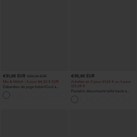
€31,95 EUR
€35,95 EUR
€35,95 EUR
Mix & Match : 3 pour 88,30 € EUR
Achetez-en 2 pour 61,54 € ou 4 pour
123,08 €.
Débardeur de yoga InstantCool à
encolure en U et ourlet arrondi –
Pantalon décontracté taille haute à
UPF50+
jambe droite, effet lin, avec poches