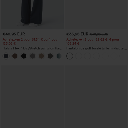
€40,95 EUR
€35,95 EUR
€40,95 EUR
Achetez-en 2 pour 61,54 € ou 4 pour
Achetez-en 2 pour 52,62 €, 4 pour
123,08 €.
105,24 €
Halara Flex™ DayStretch pantalon flare
Pantalon de golf fuselé taille mi-haute à
de travail, taille mi-haute, poche latérale
cordon, ourlet incurvé, séchage rapide,
+12
zippée
avec poches — UPF40+