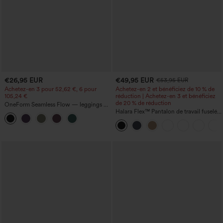
€26,95 EUR
€49,95 EUR
€53,95 EUR
Achetez-en 3 pour 52,62 €, 6 pour
Achetez-en 2 et bénéficiez de 10 % de
105,24 €
réduction | Achetez-en 3 et bénéficiez
de 20 % de réduction
OneForm Seamless Flow — leggings de
yoga sans coutures, taille mi-haute, effet
Halara Flex™ Pantalon de travail fuselé,
gainant pour le ventre et liftant pour les
uni, taille haute, avec poches
fesses