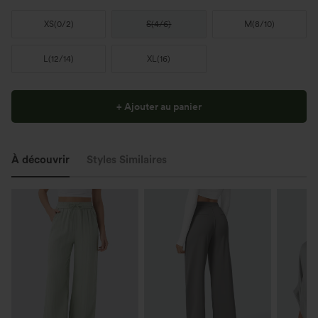
XS
(
0/2
)
S
(
4/6
)
M
(
8/10
)
L
(
12/14
)
XL
(
16
)
+ Ajouter au panier
À découvrir
Styles Similaires