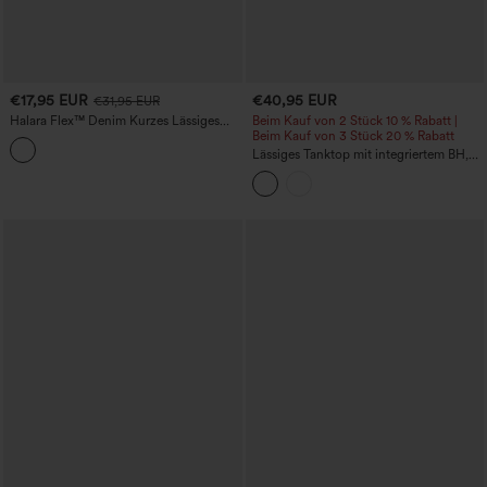
€17,95 EUR
€40,95 EUR
€31,95 EUR
Halara Flex™ Denim Kurzes Lässiges
Beim Kauf von 2 Stück 10 % Rabatt |
Trägertop
Beim Kauf von 3 Stück 20 % Rabatt
Lässiges Tanktop mit integriertem BH,
für Körbchengrößen B–E