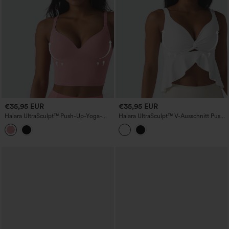
€35,95 EUR
€35,95 EUR
Halara UltraSculpt™ Push-Up-Yoga-
Halara UltraSculpt™ V-Ausschnitt Push-
Tanktop mit verstellbaren, überkreuzten
up-Yoga-Tanktop mit nicht
Trägern und nicht herausnehmbarem
herausnehmbarem Polster und
Polster
Rüschensaum