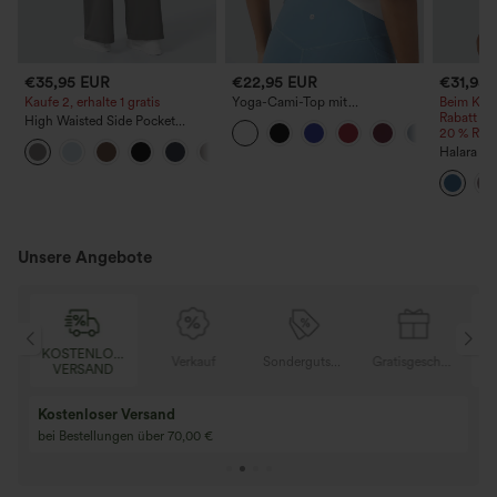
€35,95 EUR
€22,95 EUR
€31,95
Kaufe 2, erhalte 1 gratis
Yoga-Cami-Top mit
Beim Kauf
Rundhalsausschnitt, gekreuztem
Rabatt | 
High Waisted Side Pocket
Rückenteil und überlappendem
20 % Raba
Straight Leg Work Pants
Saum
+23
Halara Ul
Shorts mit
bauchfo
Control),
Training, 
Unsere Angebote
ENLOSER
KOSTENLOSER
Verkauf
Sondergutschein
Gratisgeschenke
SAND
VERSAND
Kaufen Sie 2 und 
Kaufe 3 und erhalte 1 gratis
gratis
Kaufen Sie 4 für 3, kaufen Sie 8 für 6
Kaufe 3 für 2, Kauf
für 6