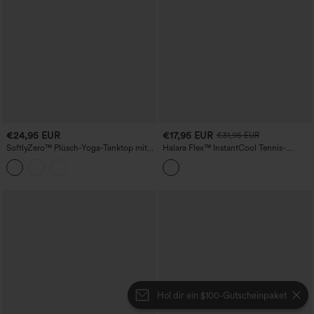
€24,95 EUR
€17,95 EUR
€31,95 EUR
SoftlyZero™ Plüsch-Yoga-Tanktop mit
Halara Flex™ InstantCool Tennis-
Cut-out für DD-F-Cupgrößen
Tanktop aus gewaschenem Denim
Hol dir ein $100-Gutscheinpaket