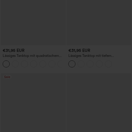
€31,95 EUR
€31,95 EUR
Lässiges Tanktop mit quadratischem
Lässiges Tanktop mit tiefem
Ausschnitt und integriertem BH,
Rundhalsausschnitt und integriertem BH
Körbchengrößen B-E
- für Körbchengrößen B–E
Sale