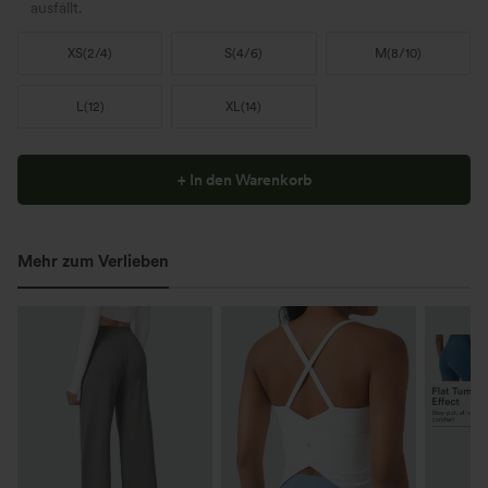
ausfällt.
XS
(
2/4
)
S
(
4/6
)
M
(
8/10
)
L
(
12
)
XL
(
14
)
+ In den Warenkorb
Mehr zum Verlieben