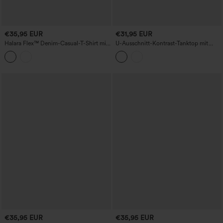
€35,95 EUR
€31,95 EUR
Halara Flex™ Denim-Casual-T-Shirt mit
U-Ausschnitt-Kontrast-Tanktop mit
Rundhalsausschnitt, kurzen Ärmeln und
atmungsaktivem Mesh und integriertem
Tasche.
BH für Tanz
€35,95 EUR
€35,95 EUR