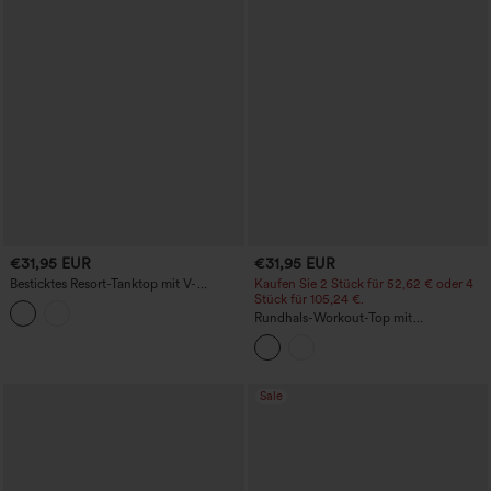
€31,95 EUR
€31,95 EUR
Besticktes Resort-Tanktop mit V-
Kaufen Sie 2 Stück für 52,62 € oder 4
Ausschnitt und Rüschensaum
Stück für 105,24 €.
Rundhals-Workout-Top mit
Leopardenprint
Sale