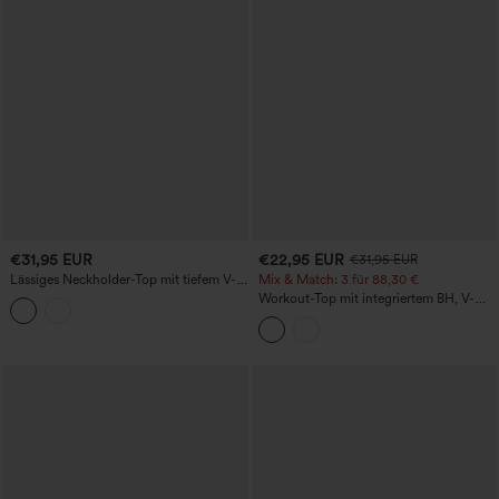
€31,95 EUR
€22,95 EUR
€31,95 EUR
Lässiges Neckholder-Top mit tiefem V-
Mix & Match: 3 für 88,30 €
Ausschnitt, rückenfrei, gerafft und mit
Workout-Top mit integriertem BH, V-
Kordelzug
förmigem Rücken und glättender
Achselpartie