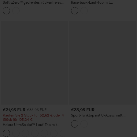
SoftlyZero™ gedrehtes, rückenfreies
Racerback-Lauf-Top mit
Yoga-Tanktop mit Kontrastspitze und
Kordelzugsaum, integriertem BH, Cool-
integriertem BH
Touch, schnelltrocknend, UPF50+
€31,95 EUR
€35,95 EUR
€35,95 EUR
Kaufen Sie 2 Stück für 52,62 € oder 4
Sport-Tanktop mit U-Ausschnitt,
Stück für 105,24 €.
integriertem BH und Racerback
Halara UltraSculpt™ Lauf-Top mit
rundem Ausschnitt und überkreuztem
+9
Rücken, Cup-Größen DD-F