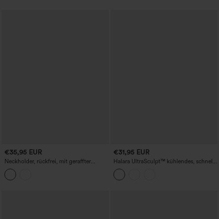
€35,95 EUR
€31,95 EUR
Neckholder, rückfrei, mit geraffter
Halara UltraSculpt™ kühlendes, schnell
Mesh-Überlagerung und integriertem
trocknendes Yoga-Cami-Top mit
BH, Resort-Trägertop
geformten Cups – UPF50+