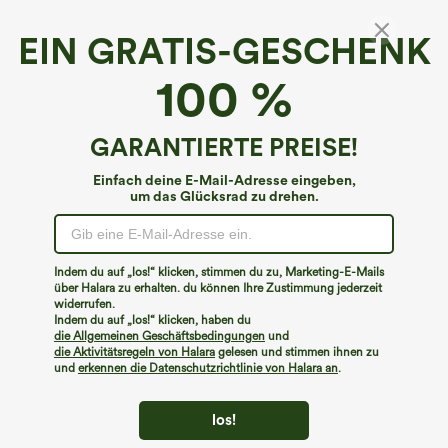
EIN GRATIS-GESCHENK
OneForm Seamless Flow U-Ausschnitt mit
100 %
integriertem BH Color-Block Yoga-Tanktop
€31,95 EUR
GARANTIERTE PREISE!
Einfach deine E-Mail-Adresse eingeben,
um das Glücksrad zu drehen.
Indem du auf „los!“ klicken, stimmen du zu, Marketing-E-Mails
über Halara zu erhalten. du können Ihre Zustimmung jederzeit
widerrufen.
Indem du auf „los!“ klicken, haben du
die Allgemeinen Geschäftsbedingungen
und
die Aktivitätsregeln von Halara
gelesen und stimmen ihnen zu
und
erkennen die Datenschutzrichtlinie von Halara an
.
los!