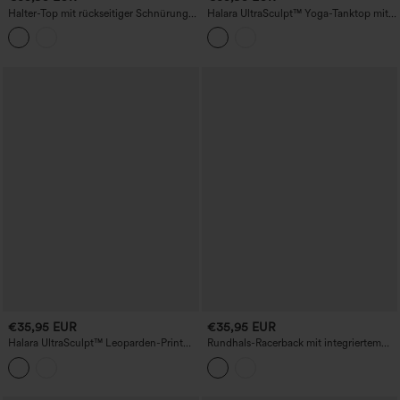
Halter-Top mit rückseitiger Schnürung
Halara UltraSculpt™ Yoga-Tanktop mit
und integriertem BH – lässiges Tanktop
Push-up, vorgeformten Cups und
leichter Stütze
€35,95 EUR
€35,95 EUR
Halara UltraSculpt™ Leoparden-Print
Rundhals-Racerback mit integriertem
Yoga-Tanktop, U-Ausschnitt, mit
BH, Cool-Touch, 2-teiliges lässiges
integriertem BH, Cut-out, kurz
Tanktop - UPF50+
geschnitten