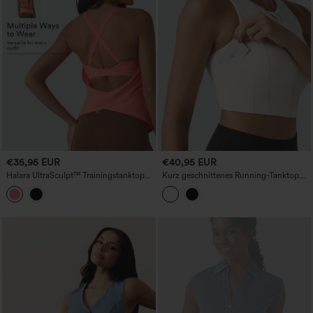
€35,95 EUR
€40,95 EUR
Halara UltraSculpt™ Trainingstanktop
Kurz geschnittenes Running-Tanktop
mit integriertem BH, verstellbarer
mit Rundhalsausschnitt, integriertem
Schnalle und überkreuzten,
BH, InstantCool‑Technologie, schnell
rückenfreien Trägern
trocknend, mit Taschen – UPF50+