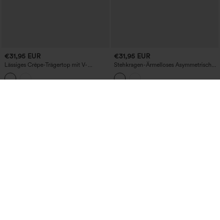
€31,95 EUR
€31,95 EUR
Lässiges Crêpe-Trägertop mit V-
Stehkragen-Ärmelloses Asymmetrisches
Ausschnitt und Reißverschluss.
Rüschen-Saum Casual Top