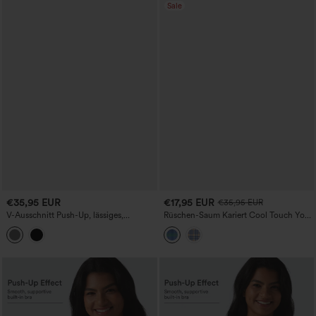
Sale
€35,95 EUR
€17,95 EUR
€35,95 EUR
V-Ausschnitt Push-Up, lässiges,
Rüschen-Saum Kariert Cool Touch Yoga
wärmendes Tanktop — D/DD/DDD/F-
Trägertop
Cups