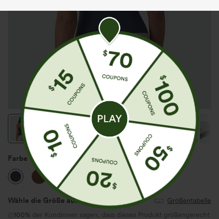
Farbe
Dress Blues
Wähle die Größe aus
(US)
Größentabelle
100%
der Kundinnen sagen, dass dieses Produkt größengerecht