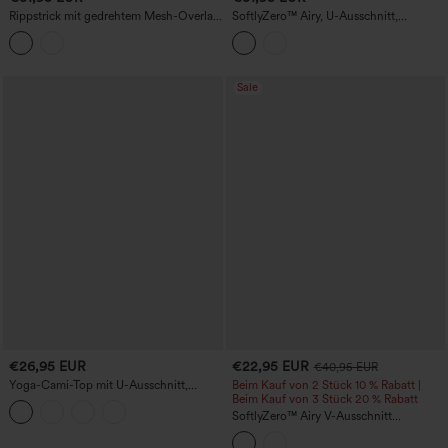
Rippstrick mit gedrehtem Mesh-Overlay,
SoftlyZero™ Airy, U-Ausschnitt,
integrierter BH, Cool-Touch,
verstellbare Träger, integrierter BH,
geruchshemmend, kurzes Yoga-
lässiges Tanktop für Körbchengrößen B-
Trägershirt – UPF40+
D
Sale
€26,95 EUR
€22,95 EUR
€40,95 EUR
Yoga-Cami-Top mit U-Ausschnitt,
Beim Kauf von 2 Stück 10 % Rabatt |
integriertem BH und überlappendem
Beim Kauf von 3 Stück 20 % Rabatt
Saum – verlängerte Länge
SoftlyZero™ Airy V-Ausschnitt
Racerback mit überkreuztem Saum, mit
integriertem BH, kurz geschnittenes