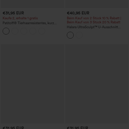
€31,95 EUR
€40,95 EUR
Kaufe 2, erhalte 1 gratis
Beim Kauf von 2 Stück 10 % Rabatt |
Beim Kauf von 3 Stück 20 % Rabatt
Patitoff
®
Tierhaarresistentes, kurz
geschnittenes, ärmelloses Yoga-Tanktop
Halara UltraSculpt™ U-Ausschnitt
mit Rundhalsausschnitt
Racerback Colorblock-Tanktop mit
integriertem BH und Tasche
€31,95 EUR
€31,95 EUR