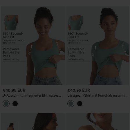
€40,95 EUR
€40,95 EUR
U-Ausschnitt, integrierter BH, kurzes
Lässiges T-Shirt mit Rundhalsausschnitt,
lässiges Tanktop, Cup-Größen B-E
kurzen Ärmeln und integriertem BH - für
Körbchengrößen B–E