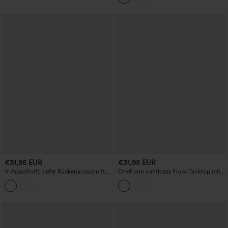
Cool-Touch Yoga-Top – UPF50+
€31,95 EUR
€31,95 EUR
V-Ausschnitt, tiefer Rückenausschnitt
OneForm nahtloses Flow-Tanktop mit
mit kontrastierender Spitze –
Reverskragen, Colorblock-Design und
ultraschlankes, kurz geschnittenes
atmungsaktivem Mesh – Tennis-Top
Yoga-Trägertop