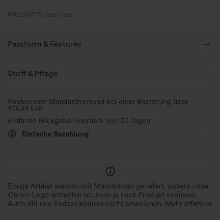
PRODUKT ID: 02970825
Passform & Features
Schmale Passform
eingenähter BH
überkreuzter Rücken
Stoff & Pflege
U-Ausschnitt
überziehen
Yoga & Pilates
Kostenloser Standardversand bei einer Bestellung über
€70,46 EUR
Kontrastierende Farben
taillenlang
ärmellos
Einfache Rückgabe innerhalb von 30 Tagen
Vier-Wege-Stretch
Einfache Bezahlung
Einige Artikel werden mit Markenlogo geliefert, andere ohne.
Ob ein Logo enthalten ist, kann je nach Produkt variieren.
Auch Stil und Farben können leicht abweichen.
Mehr erfahren