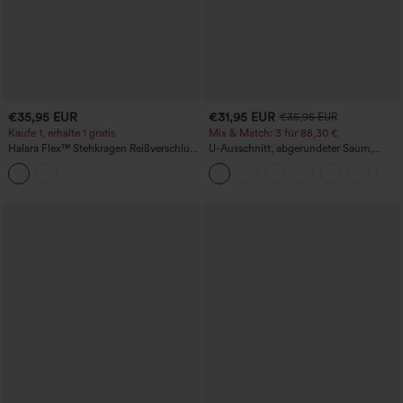
€35,95 EUR
€31,95 EUR
€35,95 EUR
Kaufe 1, erhalte 1 gratis
Mix & Match: 3 für 88,30 €
Halara Flex™ Stehkragen Reißverschluss
U-Ausschnitt, abgerundeter Saum,
Cool Touch Gewaschene Denim Tennis
InstantCool Yoga-Trägertop – UPF50+
Tank Top