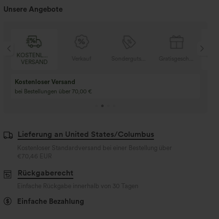
Unsere Angebote
LOSER
KOSTENLOSER
Verkauf
Sondergutschein
Gratisgeschenke
ND
VERSAND
Kaufen Sie 2 und e
Kaufe 3 und erhalte 1 gratis
gratis
Kaufen Sie 4 für 3, kaufen Sie 8 für 6
Kaufe 3 für 2, Kaufe 6
für 6
Lieferung an United States/Columbus
Kostenloser Standardversand bei einer Bestellung über
€70,46 EUR
Rückgaberecht
Einfache Rückgabe innerhalb von 30 Tagen
Einfache Bezahlung