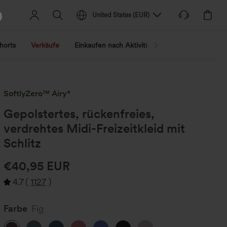
United States
(
EUR
)
horts
Verkäufe
Einkaufen nach Aktivität
Nach Trend shopp
SoftlyZero™ Airy*
Gepolstertes, rückenfreies,
verdrehtes Midi-Freizeitkleid mit
Schlitz
€40,95 EUR
4.7
(
1127
)
Farbe
Fig