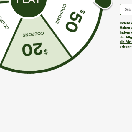
Indem d
Halara 
Indem d
Mehr zum Verlieben
die Al
die Akt
erkenne
€31,95 EUR
€49,95 EUR
€35,95 EUR
€53,95 EUR
Kaufen Sie 2 Stück für 52,62
Beim Kauf von 2 Stück 10 %
A