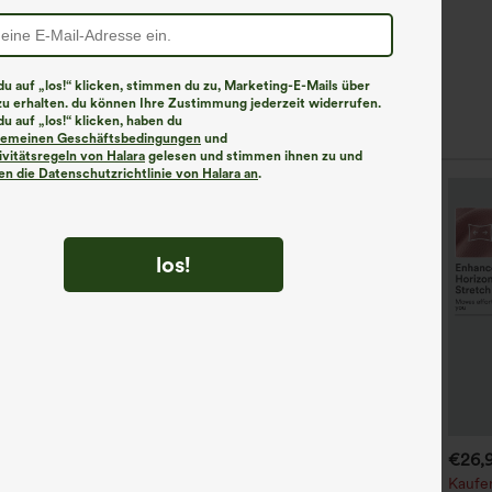
u auf „los!“ klicken, stimmen du zu, Marketing-E-Mails über
zu erhalten. du können Ihre Zustimmung jederzeit widerrufen.
u auf „los!“ klicken, haben du
lgemeinen Geschäftsbedingungen
und
ivitätsregeln von Halara
gelesen und stimmen ihnen zu und
n die Datenschutzrichtlinie von Halara an
.
los!
€40,95 EUR
€31,95 EUR
€26,
€35,95 EUR
lltägliches Midi-Chill-Kleid-
Kaufen Sie 2 Stück für 52,62
Kaufen