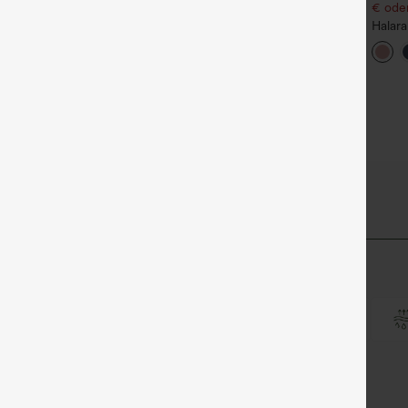
a Land
€ oder 4 Stück für 105,24 €.
€ oder
+15
SoCinched Hoch taillierte,
Halar
Po-Lifting 7/8-
Stoff
+20
Trainingsleggings mit
Waffel
Bauchkontrolle und
und w
Seitentaschen
tlyZero™ Airy-Gewebe
unserem superweichen Cool-Touch-Material.
Kühles Tragegefühl
Weich und glänzend