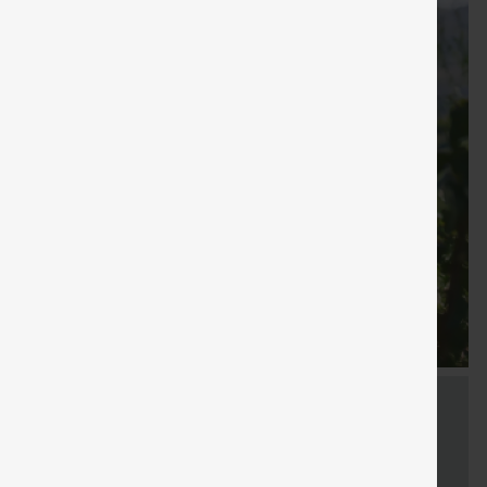
KOSTENLOSER
KOSTEN
Verkauf
Sondergutschein
Gratisgeschenke
VERSAND
VERSA