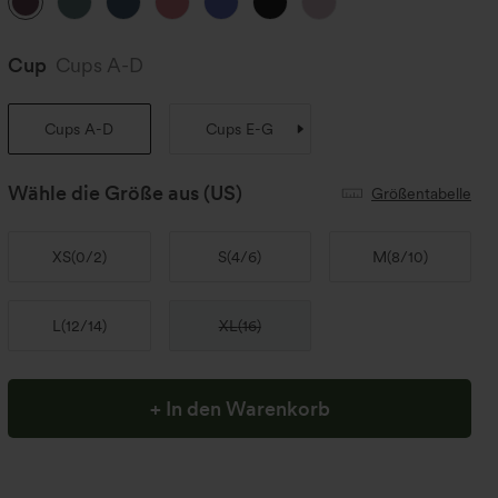
Cup
Cups A-D
Cups A-D
Cups E-G
Wähle die Größe aus
(US)
Größentabelle
XS
(
0/2
)
S
(
4/6
)
M
(
8/10
)
L
(
12/14
)
XL
(
16
)
+ In den Warenkorb