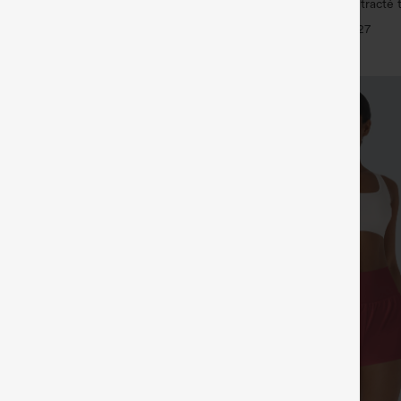
actée à col en V et manches
DayStretch pantalon décontracté t
ntes
avec poches et coupe droite
+3
+27