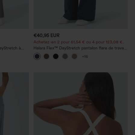
€40,95 EUR
Achetez-en 2 pour 61,54 € ou 4 pour 123,08 €.
ayStretch à
Halara Flex™ DayStretch pantalon flare de travail,
 droite
taille mi-haute, poche latérale zippée
+16