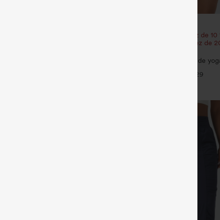
€31,95 EUR
y short de yoga 3'' à taille haute,
Achetez-en 2 et bénéficiez de 10
tCool, avec poches
| Achetez-en 3 et bénéficiez de 
+15
réduction
SoftlyZero™ Airy — shorts de yoga
haute 2-en-1 InstantCool avec po
+29