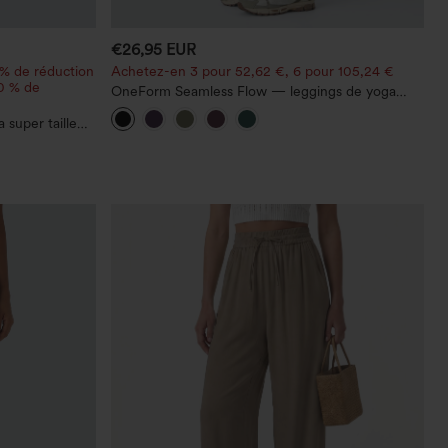
€26,95 EUR
 % de réduction
Achetez-en 3 pour 52,62 €, 6 pour 105,24 €
20 % de
OneForm Seamless Flow — leggings de yoga
sans coutures, taille mi-haute, effet gainant pour
 super taille
le ventre et liftant pour les fesses
ches