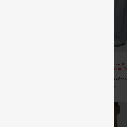
€44,95 EUR
35,95 EUR
€49,95 EUR
our 52,62 €, 4 pour 105,24 €
Achetez-en 2 et bénéficiez de 10
| Achetez-en 3 et bénéficiez de 
 haute à cordon avec poches,
réduction
 coupe ample, style décontracté,
+19
Halara Flex™ Jeans délavés décon
baggy à jambe large, taille basse 
+9
poches zippées