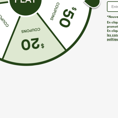
*Nouvea
En cliq
promoti
En cliq
les con
politiq
€35,95 EUR
€26,95 EUR
€40,95 EUR
Achetez-en 2, le 3e est offert
Achetez-en 3 p