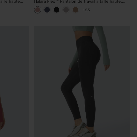
aille haute
Halara Flex™ Pantalon de travail à taille haute,
jambe large, avec poches, en maille gaufrée
+25