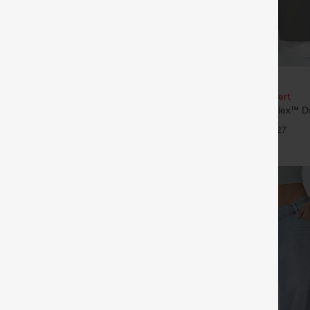
€35,95 EUR
€49,95 EUR
our 61,54 € ou 4 pour 123,08 €.
Achetez-en 2, le 3e est offert
é taille mi‑haute, à cordon de
Pantalon de travail Halara Flex™ D
poches
taille haute, avec poches et coupe
+27