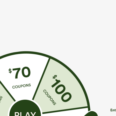
€35,95 EUR
€35,95 EUR
€40,95 EUR
Achetez-en 2 pour 52,62 €, 4 pour 105,24 €
Achetez-en 2 p
Pantalon de golf fuselé taille mi-haute à cordon,
Combinaison dé
ourlet incurvé, séchage rapide, avec poches —
réglables, fron
+6
UPF40+
— facile comm
Ent