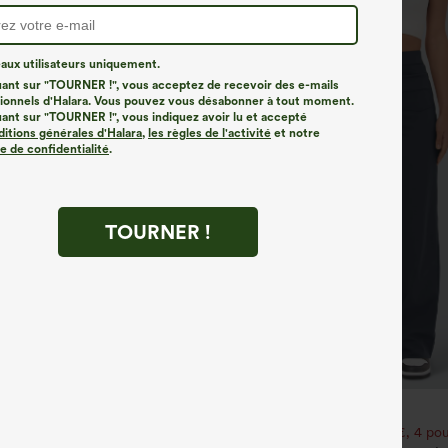
ux utilisateurs uniquement.
uant sur "TOURNER !", vous acceptez de recevoir des e-mails
onnels d'Halara. Vous pouvez vous désabonner à tout moment.
uant sur "TOURNER !", vous indiquez avoir lu et accepté
ditions générales d'Halara
,
les règles de l'activité
et notre
ue de confidentialité
.
TOURNER !
€31,95 EUR
our 52,62 €, 6 pour 105,24 €
Achetez-en 2 pour 52,62 €, 4 pou