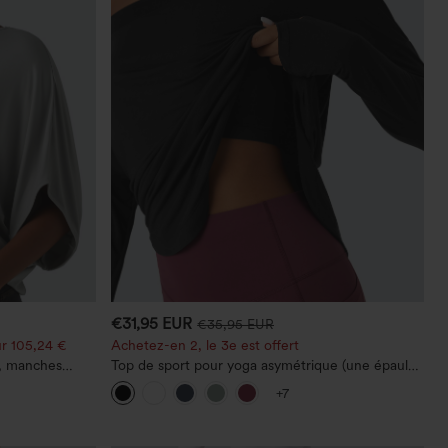
€31,95 EUR
€35,95 EUR
r 105,24 €
Achetez-en 2, le 3e est offert
e, manches
Top de sport pour yoga asymétrique (une épaule)
à manches longues avec ouverture pour le
+7
pouce, ourlet arrondi haut-bas, séchage rapide,
soutien-gorge intégré.