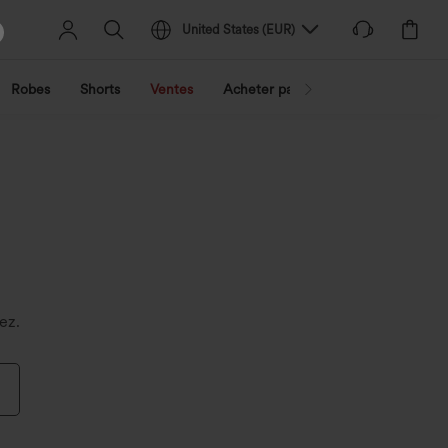
United States
(
EUR
)
Robes
Shorts
Ventes
Acheter par activité
Découvrez 
ez.