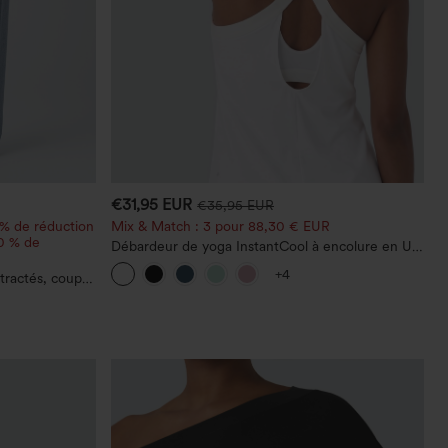
€31,95 EUR
€35,95 EUR
 % de réduction
Mix & Match : 3 pour 88,30 € EUR
20 % de
Débardeur de yoga InstantCool à encolure en U
et ourlet arrondi – UPF50+
+4
tractés, coupe
asymétrique,