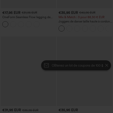
€17,95 EUR
€35,95 EUR
€31,95 EUR
€40,95 EUR
OneForm Seamless Flow legging de
Mix & Match : 3 pour 88,30 € EUR
yoga taille haute, gainant pour le ventre
Joggers de danse taille haute à cordon,
et effet rehausseur de fesses
effet froncé, coupe fuselée, à séchage
rapide et toucher frais, avec poches —
UPF40+
OBtenez un lot de coupons de 100 $
€31,95 EUR
€35,95 EUR
€35,95 EUR