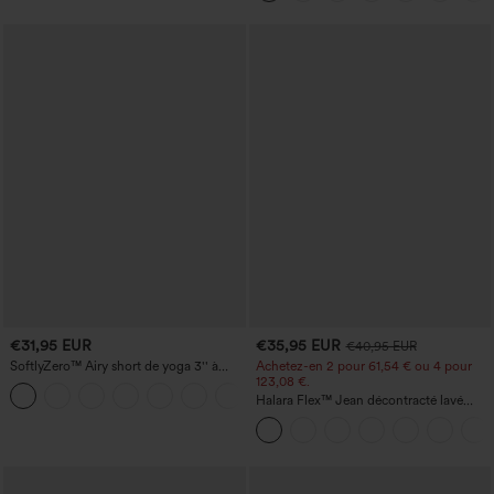
€31,95 EUR
€35,95 EUR
€40,95 EUR
SoftlyZero™ Airy short de yoga 3'' à
Achetez-en 2 pour 61,54 € ou 4 pour
taille haute, froncé, InstantCool, avec
123,08 €.
+11
poches
Halara Flex™ Jean décontracté lavé
taille haute à poche croisée