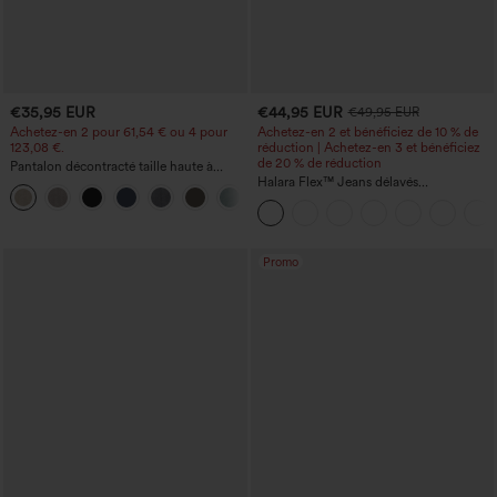
€35,95 EUR
€44,95 EUR
€49,95 EUR
Achetez-en 2 pour 61,54 € ou 4 pour
Achetez-en 2 et bénéficiez de 10 % de
123,08 €.
réduction | Achetez-en 3 et bénéficiez
de 20 % de réduction
Pantalon décontracté taille haute à
jambe droite, effet lin, avec poches
Halara Flex™ Jeans délavés
+5
décontractés, coupe baggy à jambe
large, taille basse asymétrique, poches
zippées
Promo