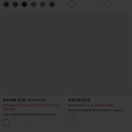
de travail, taille mi-haute, poche latérale
haute sculptant la silhouette, gainant la
+12
zippée
taille, avec poches, jambe large en
micro-gaufre
€44,95 EUR
€31,95 EUR
€49,95 EUR
Achetez-en 2 pour 61,54 € ou 4 pour
Achetez-en 2, le 3e est offert
123,08 €.
Pantalon décontracté taille haute à
Jean décontracté taille mi‑haute, à
cordon, coupe large en mélange de lin,
cordon de serrage, avec poches
avec poches