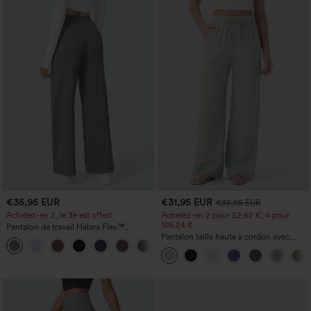
€35,95 EUR
€31,95 EUR
€35,95 EUR
Achetez-en 2, le 3e est offert
Achetez-en 2 pour 52,62 €, 4 pour
105,24 €
Pantalon de travail Halara Flex™
DayStretch à taille haute, avec poches et
Pantalon taille haute à cordon avec
+23
coupe droite
poches, jambe large et coupe ample,
style décontracté, effet lin