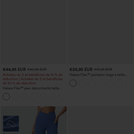
€44,95 EUR
€26,95 EUR
€49,95 EUR
€31,95 EUR
Achetez-en 2 et bénéficiez de 10 % de
Halara Flex™ pantalon large à taille
réduction | Achetez-en 3 et bénéficiez
haute avec poches en tissu gaufré
de 20 % de réduction
(waffle) pour le travail, grande taille
Halara Flex™ jean décontracté taille
haute, large, avec poches, ourlet
+1
retroussé et effet délavé