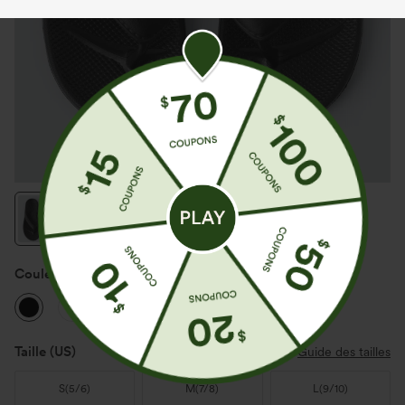
Couleur
Noir
Taille
(US)
Guide des tailles
S
(
5/6
)
M
(
7/8
)
L
(
9/10
)