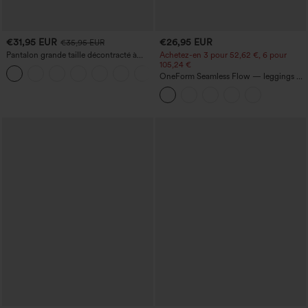
€31,95 EUR
€26,95 EUR
€35,95 EUR
Pantalon grande taille décontracté à
Achetez-en 3 pour 52,62 €, 6 pour
taille haute, avec cordon, effet lin, jambe
105,24 €
+11
large et poches
OneForm Seamless Flow — leggings de
yoga sans coutures, taille mi-haute, effet
gainant pour le ventre et liftant pour les
fesses