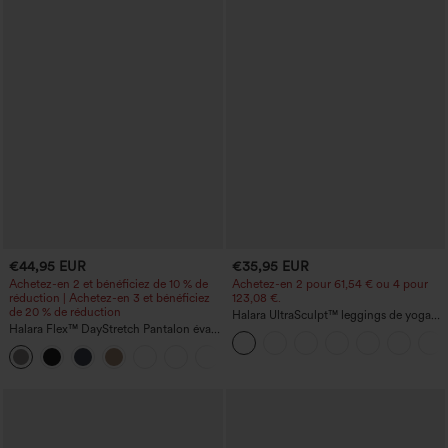
€44,95 EUR
€35,95 EUR
Achetez-en 2 et bénéficiez de 10 % de
Achetez-en 2 pour 61,54 € ou 4 pour
réduction | Achetez-en 3 et bénéficiez
123,08 €.
de 20 % de réduction
Halara UltraSculpt™ leggings de yoga
Halara Flex™ DayStretch Pantalon évasé
taille haute, gainants avec contrôle du
taille haute à poches pour le travail
ventre, coupe bootcut, à poches
+13