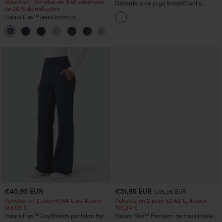
réduction | Achetez-en 3 et bénéficiez
Débardeur de yoga InstantCool à
de 20 % de réduction
encolure en U et ourlet arrondi –
Halara Flex™ jeans bootcut
UPF50+
décontractés, taille mi-haute, avec
poches
€40,95 EUR
€31,95 EUR
€35,95 EUR
Achetez-en 2 pour 61,54 € ou 4 pour
Achetez-en 2 pour 52,62 €, 4 pour
123,08 €.
105,24 €
Halara Flex™ DayStretch pantalon flare
Halara Flex™ Pantalon de travail taille