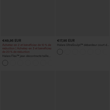
€49,95 EUR
€17,95 EUR
Achetez-en 2 et bénéficiez de 10 % de
Halara UltraSculpt™ débardeur court de
réduction | Achetez-en 3 et bénéficiez
yoga dos nu torsadé à bretelles doubles
de 20 % de réduction
Halara Flex™ jean décontracté taille
basse, poches zippées, délavé, coupe
+3
baggy à jambe large