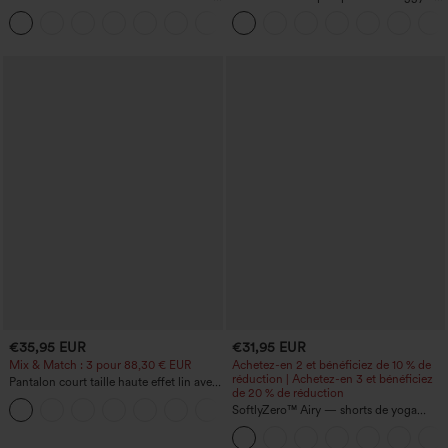
uni, taille haute, avec poches
yoga taille haute à effet gainant pour le
+8
ventre, à rayures color block, avec
poches
€35,95 EUR
€31,95 EUR
Mix & Match : 3 pour 88,30 € EUR
Achetez-en 2 et bénéficiez de 10 % de
réduction | Achetez-en 3 et bénéficiez
Pantalon court taille haute effet lin avec
de 20 % de réduction
poche zippée
+7
SoftlyZero™ Airy — shorts de yoga
super taille haute 2-en-1 InstantCool
avec poches