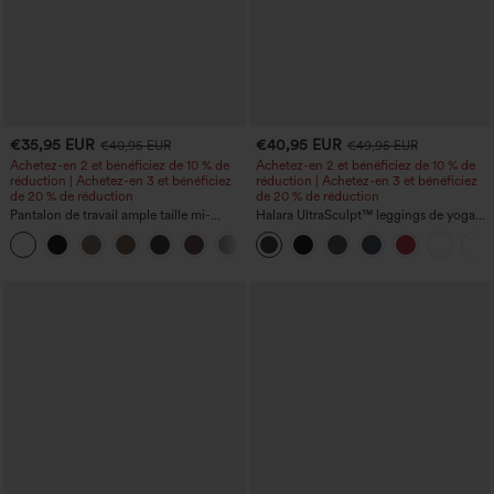
€35,95 EUR
€40,95 EUR
€40,95 EUR
€49,95 EUR
Achetez-en 2 et bénéficiez de 10 % de
Achetez-en 2 et bénéficiez de 10 % de
réduction | Achetez-en 3 et bénéficiez
réduction | Achetez-en 3 et bénéficiez
de 20 % de réduction
de 20 % de réduction
Pantalon de travail ample taille mi-
Halara UltraSculpt™ leggings de yoga
haute, coupe « barrel » (jambe en forme
taille haute, coupe évasée, effet froncé
+3
de tonneau) avec poches
rehausseur de fesses, gainant et
sculptant le ventre, avec poches