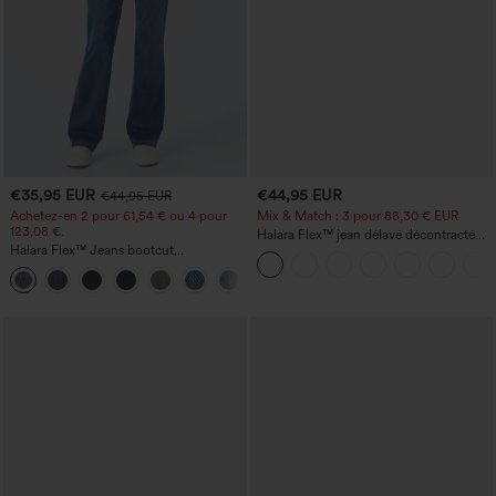
€35,95 EUR
€44,95 EUR
€44,95 EUR
Achetez-en 2 pour 61,54 € ou 4 pour
Mix & Match : 3 pour 88,30 € EUR
123,08 €.
Halara Flex™ jean délavé décontracté
Halara Flex™ Jeans bootcut
taille haute à poches, coupe baggy à
décontractés taille haute, effet délavé,
jambe large
+5
avec poches