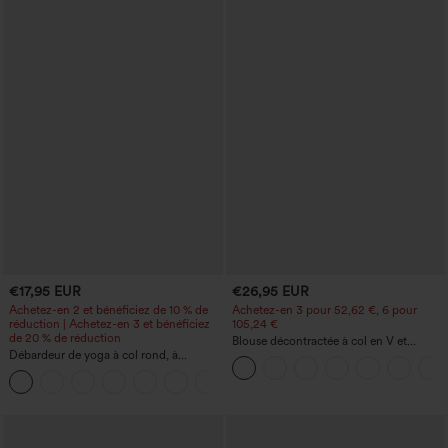
€17,95 EUR
€26,95 EUR
Achetez-en 2 et bénéficiez de 10 % de
Achetez-en 3 pour 52,62 €, 6 pour
réduction | Achetez-en 3 et bénéficiez
105,24 €
de 20 % de réduction
Blouse décontractée à col en V et
Débardeur de yoga à col rond, à
manches courtes bouffantes
fronces, effet rafraîchissant - UPF50+
+16