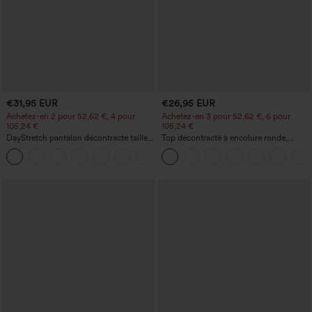
€31,95 EUR
€26,95 EUR
Achetez-en 2 pour 52,62 €, 4 pour
Achetez-en 3 pour 52,62 €, 6 pour
105,24 €
105,24 €
DayStretch pantalon décontracté taille
Top décontracté à encolure ronde,
haute avec poches et coupe droite
manches chauve-souris et coupe ample
+23