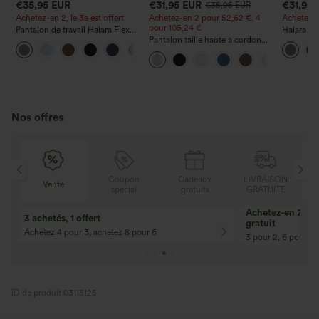
€35,95 EUR
€31,95 EUR
€31,95
€35,95 EUR
Achetez-en 2, le 3e est offert
Achetez-en 2 pour 52,62 €, 4
Achetez-en
pour 105,24 €
Pantalon de travail Halara Flex™
Halara Fl
DayStretch à taille haute, avec
Pantalon taille haute à cordon
taille hau
+23
poches et coupe droite
avec poches, jambe large et
arrière e
coupe ample, style décontracté,
effet lin
Nos offres
Coupon
Cadeaux
LIVRAISON
Vente
Vente
spécial
gratuits
GRATUITE
10% de réduction
12% de réductio
Pour toute commande de 107,00 € et
Pour toute comman
plus ! Code : Aug2026
plus ! Code : Aug2
ID de produit 03115125