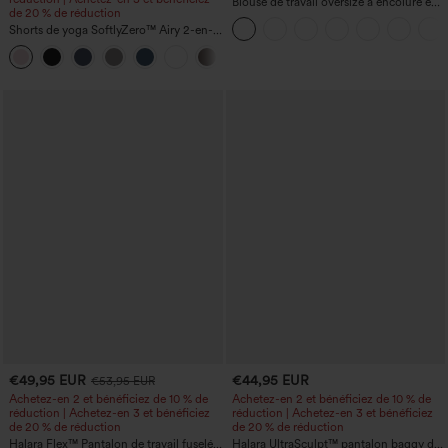
Blouse de travail oversize à encolure en
de 20 % de réduction
V, manches courtes, en tissu
Shorts de yoga SoftlyZero™ Airy 2-en-1
anti‑froissage
InstantCool, super taille haute, 7" avec
+23
poches
€49,95 EUR
€44,95 EUR
€53,95 EUR
Achetez-en 2 et bénéficiez de 10 % de
Achetez-en 2 et bénéficiez de 10 % de
réduction | Achetez-en 3 et bénéficiez
réduction | Achetez-en 3 et bénéficiez
de 20 % de réduction
de 20 % de réduction
Halara Flex™ Pantalon de travail fuselé,
Halara UltraSculpt™ pantalon baggy de