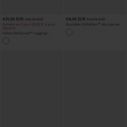
€31,95 EUR
€8,95 EUR
€35,95 EUR
€44,95 EUR
Achetez-en 2 pour 52,62 €, 4 pour
Quotidien SoftlyZero™ Airy jupe de
105,24 €
tennis mini croisée 2-en-1 avec poche
latérale InstantCool - Lucid
Halara UltraSculpt™ Leggings
d'entraînement sculptants taille haute,
+16
effet ventre plat, avec poche