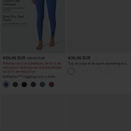
€26,95 EUR
€35,95 EUR
€31,95 EUR
Achetez-en 2 et bénéficiez de 10 % de
Top de yoga et de sport asymétrique à
réduction | Achetez-en 3 et bénéficiez
une épaule, manches courtes, ourlet
de 20 % de réduction
arrondi hi‑lo (plus court devant, plus
long derrière), à séchage rapide, avec
SoftlyZero™ Leggings unis à taille
soutien‑gorge intégré
croisée avec poche
+17