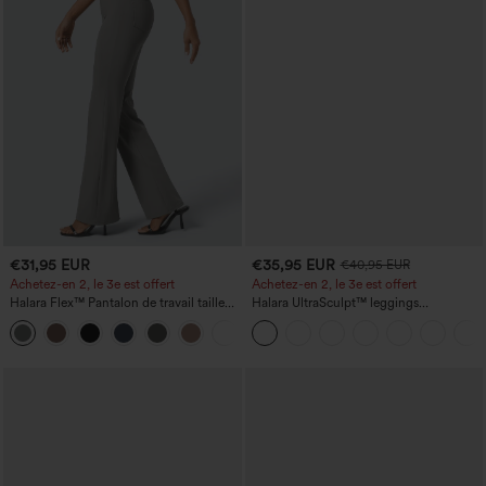
€31,95 EUR
€35,95 EUR
€40,95 EUR
Achetez-en 2, le 3e est offert
Achetez-en 2, le 3e est offert
Halara Flex™ Pantalon de travail taille
Halara UltraSculpt™ leggings
haute avec poche latérale arrière et
d'entraînement taille haute — fronces
+13
légère coupe évasée
liftantes pour le fessier, maintien gainant
du ventre et poche