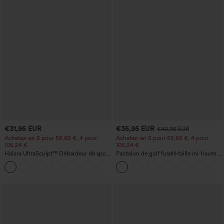
€31,95 EUR
€35,95 EUR
€40,95 EUR
Achetez-en 2 pour 52,62 €, 4 pour
Achetez-en 2 pour 52,62 €, 4 pour
105,24 €
105,24 €
Halara UltraSculpt™ Débardeur de sport
Pantalon de golf fuselé taille mi-haute à
à col rond et ourlet arrondi
cordon, ourlet incurvé, séchage rapide,
+11
avec poches — UPF40+