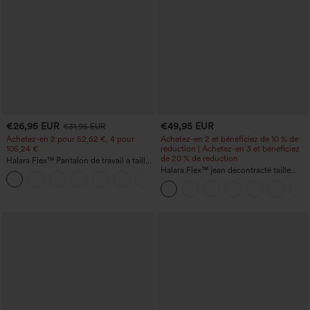
€26,95 EUR
€49,95 EUR
€31,95 EUR
Achetez-en 2 pour 52,62 €, 4 pour
Achetez-en 2 et bénéficiez de 10 % de
105,24 €
réduction | Achetez-en 3 et bénéficiez
de 20 % de réduction
Halara Flex™ Pantalon de travail à taille
haute, jambe large, avec poches, en
Halara Flex™ jean décontracté taille
+21
maille gaufrée
haute à effet gainant, coupe large, avec
poches