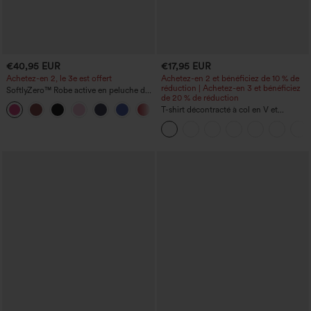
€40,95 EUR
€17,95 EUR
Achetez-en 2, le 3e est offert
Achetez-en 2 et bénéficiez de 10 % de
réduction | Achetez-en 3 et bénéficiez
SoftlyZero™ Robe active en peluche dos
de 20 % de réduction
nu — Édition Hyper Facile
+29
T-shirt décontracté à col en V et
manches courtes