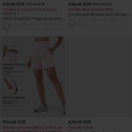
€31,95 EUR
€44,95 EUR
€35,95 EUR
€49,95 EUR
Achetez-en 2 pour 52,62 €, 4 pour
Achetez-en 2, le 3e est offert
105,24 €
Combinaison de travail sans manches à
Halara UltraSculpt™ leggings de sport
encolure bateau, côtés noués, toucher
taille haute sculptants — rehaussement
frais, rayée, avec poches — Édition Easy
+15
fessier, maintien du ventre, avec poche
Peezy
€35,95 EUR
€26,95 EUR
Achetez-en 2 et bénéficiez de 10 % de
1 acheté, 1 offert
réduction | Achetez-en 3 et bénéficiez