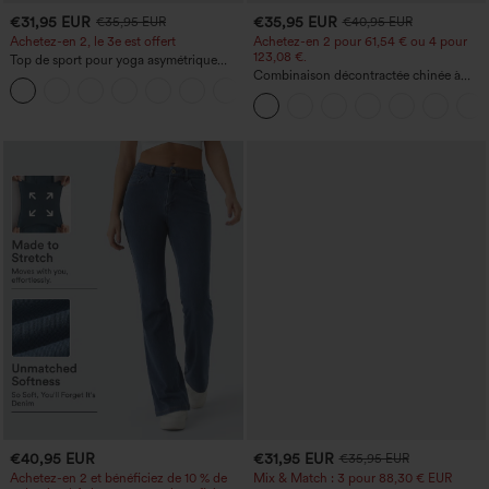
€31,95 EUR
€35,95 EUR
€35,95 EUR
€40,95 EUR
Achetez-en 2, le 3e est offert
Achetez-en 2 pour 61,54 € ou 4 pour
123,08 €.
Top de sport pour yoga asymétrique
(une épaule) à manches longues avec
Combinaison décontractée chinée à
+3
ouverture pour le pouce, ourlet arrondi
bretelles réglables, fronces et jambes
haut-bas, séchage rapide, soutien-gorge
larges, avec poches — facile comme
intégré.
tout
€40,95 EUR
€31,95 EUR
€35,95 EUR
Achetez-en 2 et bénéficiez de 10 % de
Mix & Match : 3 pour 88,30 € EUR