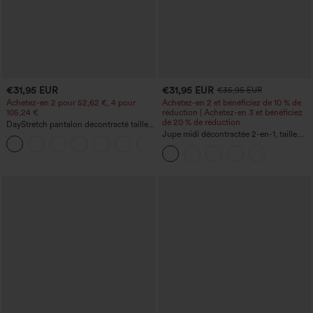
€31,95 EUR
€31,95 EUR
€35,95 EUR
Achetez-en 2 pour 52,62 €, 4 pour
Achetez-en 2 et bénéficiez de 10 % de
105,24 €
réduction | Achetez-en 3 et bénéficiez
de 20 % de réduction
DayStretch pantalon décontracté taille
haute à jambe en forme de tonneau
Jupe midi décontractée 2-en-1, taille
+5
avec poches
haute à effet gainant, froncée avec
ourlet arrondi, en polaire et PU