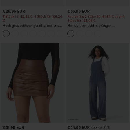
€26,95 EUR
€35,95 EUR
3 Stück für 52,62 €, 6 Stück für 105,24
Kaufen Sie 2 Stück für 61,54 € oder 4
€
Stück für 123,08 €.
Hoch geschnittene, geraffte, melierte
Hemdblusenkleid mit Kragen,
Yoga-Pedal-Pusher-Joggers mit
Kappenärmeln, Taillengürtel,
+4
Taschen
geschwungenem Schlitzsaum, Midi-
Länge und Taschen
€31,95 EUR
€44,95 EUR
€53,95 EUR