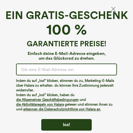
EIN GRATIS-GESCHENK
Geripptes, fließendes Maxi-Slipkleid mit
100 %
Taschen
€44,95 EUR
GARANTIERTE PREISE!
Einfach deine E-Mail-Adresse eingeben,
um das Glücksrad zu drehen.
Indem du auf „los!“ klicken, stimmen du zu, Marketing-E-Mails
über Halara zu erhalten. du können Ihre Zustimmung jederzeit
widerrufen.
Indem du auf „los!“ klicken, haben du
die Allgemeinen Geschäftsbedingungen
und
die Aktivitätsregeln von Halara
gelesen und stimmen ihnen zu
und
erkennen die Datenschutzrichtlinie von Halara an
.
los!