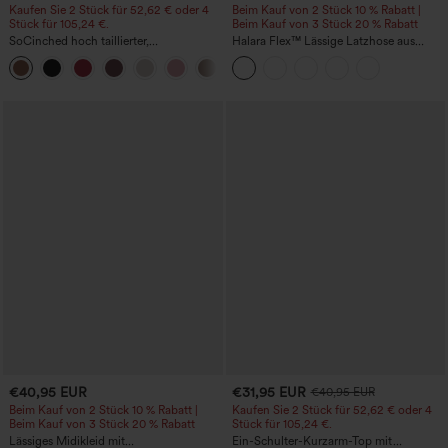
Kaufen Sie 2 Stück für 52,62 € oder 4
Beim Kauf von 2 Stück 10 % Rabatt |
Stück für 105,24 €.
Beim Kauf von 3 Stück 20 % Rabatt
SoCinched hoch taillierter,
Halara Flex™ Lässige Latzhose aus
bauchformender, geraffter Mini-
gewaschenem Denim mit
Bodycon-Rock mit geschwungenem
quadratischem Ausschnitt und Taschen
Saum, 2-in-1 Fleece/PU
€40,95 EUR
€31,95 EUR
€40,95 EUR
Beim Kauf von 2 Stück 10 % Rabatt |
Kaufen Sie 2 Stück für 52,62 € oder 4
Beim Kauf von 3 Stück 20 % Rabatt
Stück für 105,24 €.
Lässiges Midikleid mit
Ein-Schulter-Kurzarm-Top mit