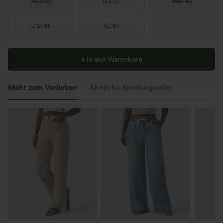
XS
(
0/2
)
S
(
4/6
)
M
(
8/10
)
L
(
12/14
)
XL
(
16
)
+ In den Warenkorb
Mehr zum Verlieben
Ähnliche Kleidungsstile