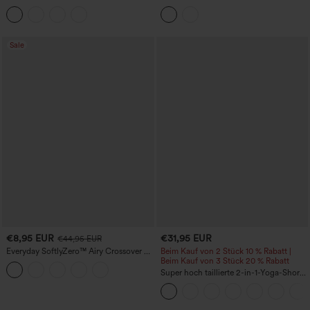
Rundhalsausschnitt, integriertem BH,
abgerundetem High-Low-Saum,
ärmellos und Rüschensaum
integriertem BH, gepunktet, lässig
Sale
€8,95 EUR
€31,95 EUR
€44,95 EUR
Everyday SoftlyZero™ Airy Crossover 2-
Beim Kauf von 2 Stück 10 % Rabatt |
in-1 Mini-Tennisrock mit Seitentasche,
Beim Kauf von 3 Stück 20 % Rabatt
InstantCool – Lucid
Super hoch taillierte 2-in-1-Yoga-Shorts
mit Gesäßtasche und Seitentasche-
längere Länge