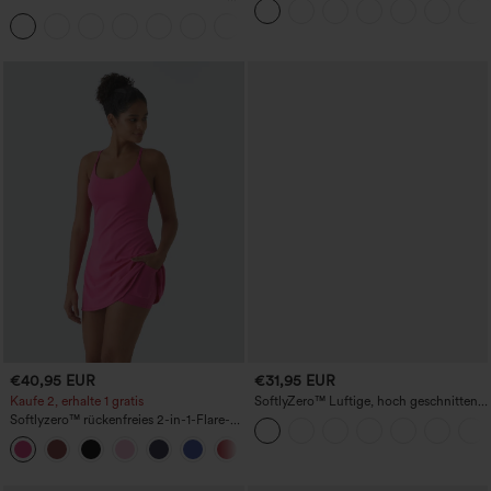
hohem Bund, Waffelmuster,
Po-Form, Bauchkontrolle, Taschen und
+21
Seitentaschen und weitem Bein
formende Passform
€40,95 EUR
€31,95 EUR
Kaufe 2, erhalte 1 gratis
SoftlyZero™ Luftige, hoch geschnittene,
geraffte InstantCool-Yogashorts 3'' mit
Softlyzero™ rückenfreies 2-in-1-Flare-
Taschen
Trainingskleid – Wannabe – Easy Peezy
+29