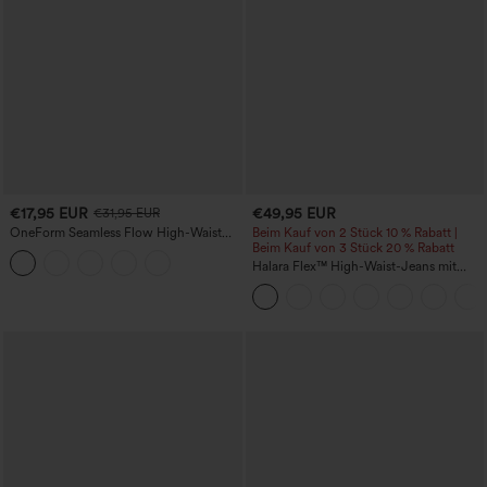
€17,95 EUR
€49,95 EUR
€31,95 EUR
OneForm Seamless Flow High-Waist
Beim Kauf von 2 Stück 10 % Rabatt |
Yogaleggings – nahtlos, mit hoher
Beim Kauf von 3 Stück 20 % Rabatt
Taille, bauchformend und mit
Halara Flex™ High-Waist-Jeans mit
Hebeeffekt für den Po
Bauchkontrolle, weitem Bein und
Taschen