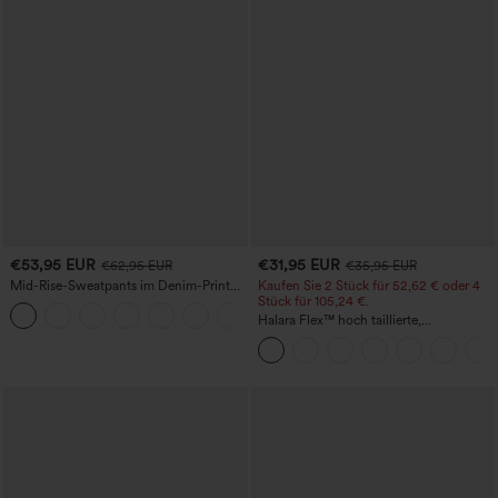
€53,95 EUR
€31,95 EUR
€62,95 EUR
€35,95 EUR
Mid-Rise-Sweatpants im Denim-Print
Kaufen Sie 2 Stück für 52,62 € oder 4
aus French Terry, lässig, mit Taschen
Stück für 105,24 €.
Halara Flex™ hoch taillierte,
figurformende Arbeitshose, die die Taille
schmaler wirken lässt, mit Taschen,
weitem Bein und Mikro-Waffelstruktur