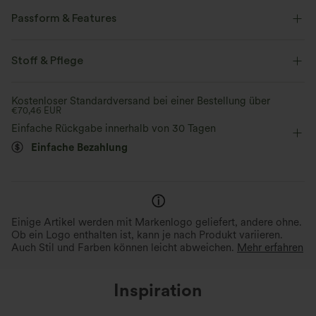
Passform & Features
trägerloses Tube-Top
überziehen
Urlaub
Maxi
Stoff & Pflege
ärmellos
Vier-Wege-Stretch
A-Linie
Kostenloser Standardversand bei einer Bestellung über
€70,46 EUR
Einfache Rückgabe innerhalb von 30 Tagen
Einfache Bezahlung
Einige Artikel werden mit Markenlogo geliefert, andere ohne.
Ob ein Logo enthalten ist, kann je nach Produkt variieren.
Auch Stil und Farben können leicht abweichen.
Mehr erfahren
Inspiration