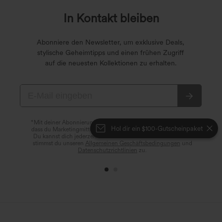
In Kontakt bleiben
Abonniere den Newsletter, um exklusive Deals,
stylische Geheimtipps und einen frühen Zugriff
auf die neuesten Kollektionen zu erhalten.
*Mit deiner Abonnierung erklärst du dich damit einverstanden,
Hol dir ein $100-Gutscheinpaket
dass du Marketingmitteilungen von Halara per E-Mail erhältst.
Du kannst dich jederzeit wieder abmelden. Durch Fortfahren
stimmst du unseren
Allgemeinen Geschäftsbedingungen
und
Datenschutzrichtlinien
zu.