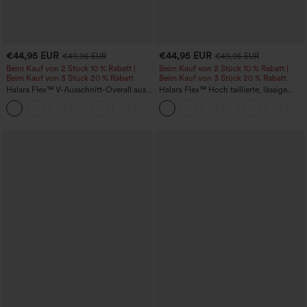
€44,95 EUR
€44,95 EUR
€49,95 EUR
€49,95 EUR
Beim Kauf von 2 Stück 10 % Rabatt |
Beim Kauf von 2 Stück 10 % Rabatt |
Beim Kauf von 3 Stück 20 % Rabatt
Beim Kauf von 3 Stück 20 % Rabatt
Halara Flex™ V-Ausschnitt-Overall aus
Halara Flex™ Hoch taillierte, lässige
gewaschenem Denim mit Taschen –
Jeans mit Taschen, umgekrempeltem
+1
lässig
Saum, weitem Bein und verwaschenem
Finish