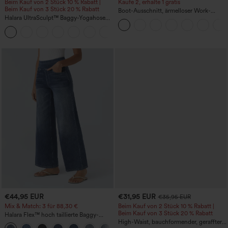
Beim Kauf von 2 Stück 10 % Rabatt |
Kaufe 2, erhalte 1 gratis
Beim Kauf von 3 Stück 20 % Rabatt
Boot-Ausschnitt, ärmelloser Work-
Halara UltraSculpt™ Baggy-Yogahose
Jumpsuit mit seitlicher Bindung,
mit hohem Bund, Bauchkontrolle,
kühlender Cool-Touch-Effekt, gestreift
Color-Block-Streifen und Taschen
und mit Taschen – Easy Peezy Edition
€44,95 EUR
€31,95 EUR
€35,95 EUR
Mix & Match: 3 für 88,30 €
Beim Kauf von 2 Stück 10 % Rabatt |
Beim Kauf von 3 Stück 20 % Rabatt
Halara Flex™ hoch taillierte Baggy-
Jeans mit Taschen, weitem Bein,
High-Waist, bauchformender, geraffter