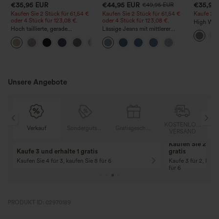
€35,95 EUR
€44,95 EUR
€35,95
€49,95 EUR
Kaufen Sie 2 Stück für 61,54 €
Kaufen Sie 2 Stück für 61,54 €
Kaufe 2, e
oder 4 Stück für 123,08 €.
oder 4 Stück für 123,08 €.
High Wais
Hoch taillierte, gerade
Lässige Jeans mit mittlerer
Straight 
geschnittene, legere Leinen-
Bundhöhe, Kordelzug und
+5
Optik-Hose mit Taschen
Taschen
Unsere Angebote
KOSTENLOSER
Sondergutschein
Gratisgeschenke
Verkauf
VERSAND
10% Rabatt
12% Rabatt
Ab einem Bestellwert von 107,00 €!
Ab einem Bestellwe
Code: Aug2026
Code: Aug2026
PRODUKT ID: 02970189