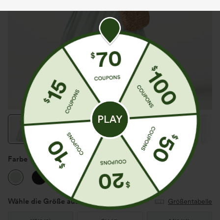
Farbe
Fairest Jade
Wähle die Größe aus
(US)
Größentabelle