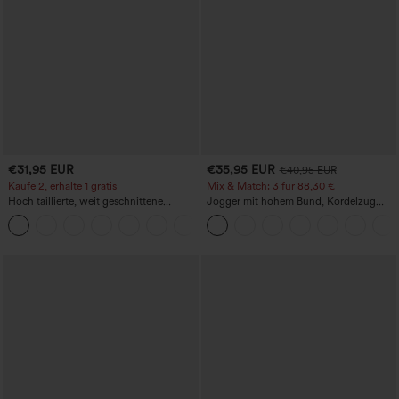
€31,95 EUR
€35,95 EUR
€40,95 EUR
Kaufe 2, erhalte 1 gratis
Mix & Match: 3 für 88,30 €
Hoch taillierte, weit geschnittene
Jogger mit hohem Bund, Kordelzug
Freizeithose aus Leinenmischung mit
und Raffung, schmal zulaufend,
+5
Kordelzug und Taschen
schnelltrocknend mit kühlendem Griff,
mit Taschen - UPF40+