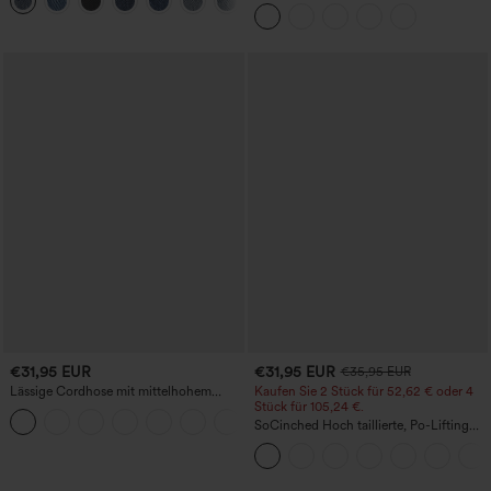
+2
stonewashed, lässig
Midirock mit geschwungenem Saum, 2-
in-1 Fleece/PU, lässig
€31,95 EUR
€31,95 EUR
€35,95 EUR
Lässige Cordhose mit mittelhohem
Kaufen Sie 2 Stück für 52,62 € oder 4
Bund, Reißverschluss und Seitentaschen
Stück für 105,24 €.
+7
SoCinched Hoch taillierte, Po-Lifting
7/8-Trainingsleggings mit
Bauchkontrolle und Seitentaschen