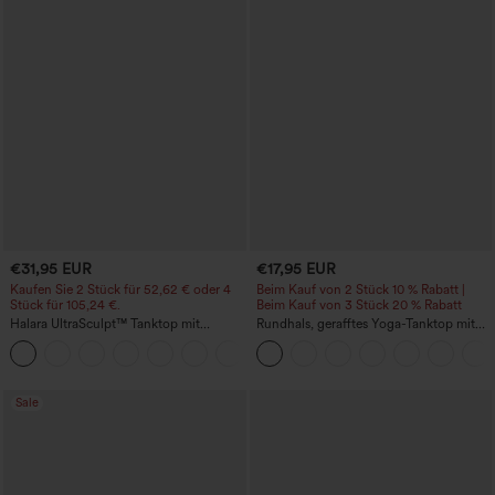
€31,95 EUR
€17,95 EUR
Kaufen Sie 2 Stück für 52,62 € oder 4
Beim Kauf von 2 Stück 10 % Rabatt |
Stück für 105,24 €.
Beim Kauf von 3 Stück 20 % Rabatt
Halara UltraSculpt™ Tanktop mit
Rundhals, gerafftes Yoga-Tanktop mit
Rundhalsausschnitt und
Cool-Touch-Effekt – UPF50+
+11
geschwungenem Saum
Sale