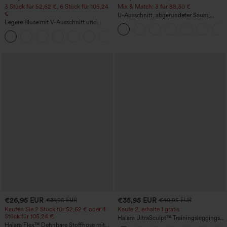
3 Stück für 52,62 €, 6 Stück für 105,24
Mix & Match: 3 für 88,30 €
€
U-Ausschnitt, abgerundeter Saum,
Legere Bluse mit V-Ausschnitt und
InstantCool Yoga-Trägertop – UPF50+
kurzen Puffärmeln
€26,95 EUR
€35,95 EUR
€31,95 EUR
€40,95 EUR
Kaufen Sie 2 Stück für 52,62 € oder 4
Kaufe 2, erhalte 1 gratis
Stück für 105,24 €.
Halara UltraSculpt™ Trainingsleggings
Halara Flex™ Dehnbare Stoffhose mit
mit hohem Bund – raffende Push-up-