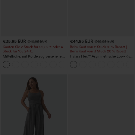
€35,95 EUR
€44,95 EUR
€40,95 EUR
€49,95 EUR
Kaufen Sie 2 Stück für 52,62 € oder 4
Beim Kauf von 2 Stück 10 % Rabatt |
Stück für 105,24 €.
Beim Kauf von 3 Stück 20 % Rabatt
Mittelhohe, mit Kordelzug versehene,
Halara Flex™ Asymmetrische Low-Rise-
schnelltrocknende Golfhose mit schmal
Jeans mit Reißverschlusstaschen,
+2
zulaufendem Schnitt, abgerundetem
Baggy-Stil, weitem Bein, gewaschen,
Saum und Taschen – UPF 40+
lässig