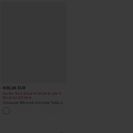
€35,95 EUR
Kaufen Sie 2 Stück für 61,54 € oder 4
Stück für 123,08 €.
Crossover-Minirock mit hoher Taille, 2-
in-1, Fransen-Saum und figurbetontem
Schnitt in Wildlederoptik für Partys