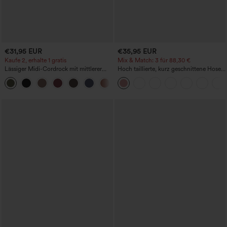
€31,95 EUR
€35,95 EUR
Kaufe 2, erhalte 1 gratis
Mix & Match: 3 für 88,30 €
Lässiger Midi-Cordrock mit mittlerer
Hoch taillierte, kurz geschnittene Hose
Bundhöhe und vorderseitiger
mit Reißverschlusstasche in Leinenoptik
+1
Klapptasche