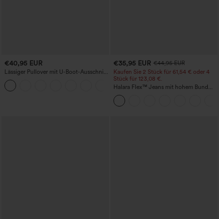
€40,95 EUR
€35,95 EUR
€44,95 EUR
Lässiger Pullover mit U-Boot-Ausschnitt
Kaufen Sie 2 Stück für 61,54 € oder 4
und Fledermausärmeln.
Stück für 123,08 €.
+1
Halara Flex™ Jeans mit hohem Bund
und Taschen, gewaschener, lässiger
Bootcut