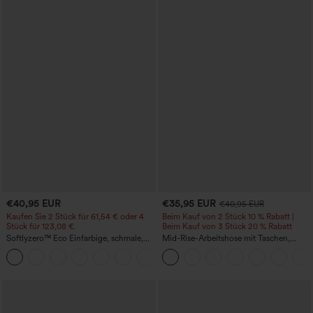
€40,95 EUR
€35,95 EUR
€40,95 EUR
Kaufen Sie 2 Stück für 61,54 € oder 4
Beim Kauf von 2 Stück 10 % Rabatt |
Stück für 123,08 €.
Beim Kauf von 3 Stück 20 % Rabatt
Softlyzero™ Eco Einfarbige, schmale,
Mid-Rise-Arbeitshose mit Taschen,
hoch taillierte Wanderhose mit
Barrel-Leg und weiter Passform
+10
mehreren Taschen