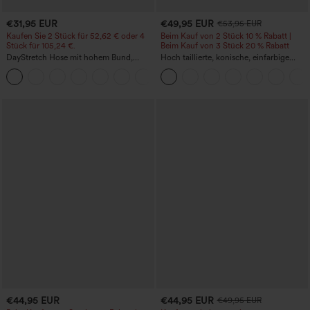
€31,95 EUR
€49,95 EUR
€53,95 EUR
Kaufen Sie 2 Stück für 52,62 € oder 4
Beim Kauf von 2 Stück 10 % Rabatt |
Stück für 105,24 €.
Beim Kauf von 3 Stück 20 % Rabatt
DayStretch Hose mit hohem Bund,
Hoch taillierte, konische, einfarbige
Barrel-Leg und Taschen
Anzughose mit Seitentaschen
+5
€44,95 EUR
€44,95 EUR
€49,95 EUR