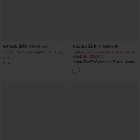
€44,95 EUR
€35,95 EUR
€49,95 EUR
€40,95 EUR
Halara Flex™ Jeans mit hoher Taille,
Kaufen Sie 2 Stück für 61,54 € oder 4
Taschen, geradem Bein und Used-Look
Stück für 123,08 €.
+3
Halara Flex™ Crossover-Flared-Jeans
aus elastischem Strick-Denim mit
hohem Bund und mehreren Taschen