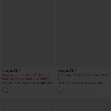
€31,95 EUR
€26,95 EUR
Beim Kauf von 2 Stück 10 % Rabatt |
3 Stück für 52,62 €, 6 Stück für 105,24
Beim Kauf von 3 Stück 20 % Rabatt
€
2-in-1-Fitness-Shorts mit Gesäßtasche
OneForm Seamless Flow Mid-Rise
und seitlicher versteckter Tasche 6,3 cm
Yoga-Leggings - mittelhoher Bund,
+25
bauchformend und mit Po-Lifting-
Effekt