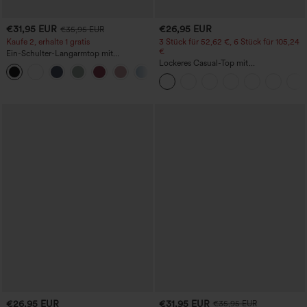
€31,95 EUR
€26,95 EUR
€35,95 EUR
Kaufe 2, erhalte 1 gratis
3 Stück für 52,62 €, 6 Stück für 105,24
€
Ein-Schulter-Langarmtop mit
Daumenloch, geschwungener Saum
Lockeres Casual-Top mit
+3
(High-Low), schnell trocknend – Yoga-
Rundhalsausschnitt und
Sporttop mit integriertem BH
Fledermausärmeln
€26,95 EUR
€31,95 EUR
€35,95 EUR