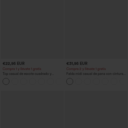
€22,95 EUR
€31,95 EUR
Compra 1 y llévate 1 gratis
Compra 2 y llévate 1 gratis
Top casual de escote cuadrado y
Falda midi casual de pana con cintura
mangas cortas
media y bolsillo lateral frontal con
+10
solapa