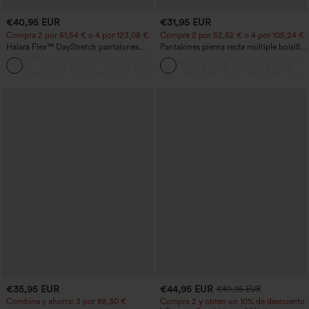
€40,95 EUR
€31,95 EUR
Compra 2 por 61,54 € o 4 por 123,08 €.
Compra 2 por 52,62 € o 4 por 105,24 €.
Halara Flex™ DayStretch pantalones
Pantalones pierna recta múltiple bolsillo
acampanados de trabajo de tiro medio
botón tiro alto
+12
con bolsillo lateral con cremallera
€35,95 EUR
€44,95 EUR
€49,95 EUR
Combina y ahorra: 3 por 88,30 €
Compra 2 y obtén un 10% de descuento