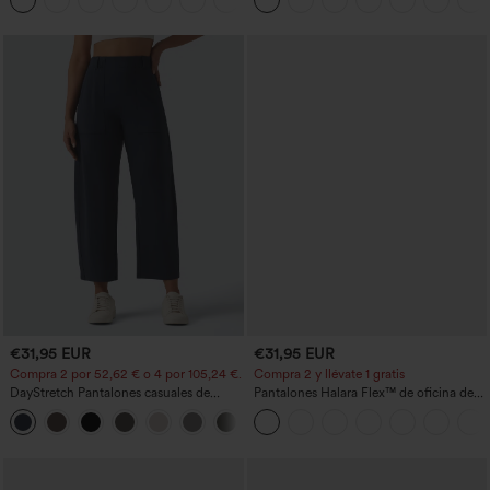
de corte cónico y con bolsillos - UPF40+
en tela tipo gofre
€31,95 EUR
€31,95 EUR
Compra 2 por 52,62 € o 4 por 105,24 €.
Compra 2 y llévate 1 gratis
DayStretch Pantalones casuales de
Pantalones Halara Flex™ de oficina de
cintura alta con pernera tipo barril y
tiro alto ligeramente acampanados con
+5
bolsillos
bolsillos