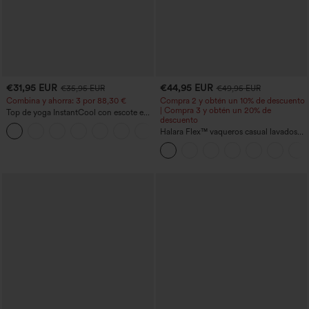
€31,95 EUR
€44,95 EUR
€35,95 EUR
€49,95 EUR
Combina y ahorra: 3 por 88,30 €
Compra 2 y obtén un 10% de descuento
| Compra 3 y obtén un 20% de
Top de yoga InstantCool con escote en
descuento
U y bajo curvado - UPF50+
Halara Flex™ vaqueros casual lavados
asimétricos de tiro bajo con bolsillos
con cremallera, corte baggy y pierna
ancha