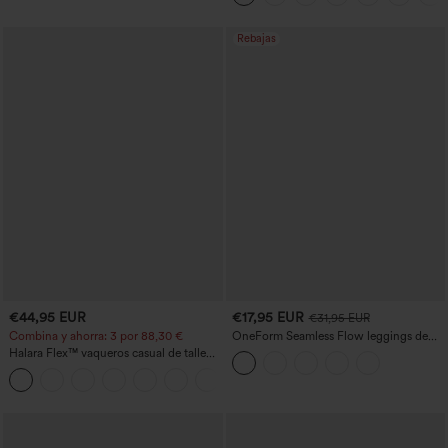
de longitud más larga
Rebajas
€44,95 EUR
€17,95 EUR
€31,95 EUR
Combina y ahorra: 3 por 88,30 €
OneForm Seamless Flow leggings de
yoga de talle alto con control abdominal
Halara Flex™ vaqueros casual de talle
y realce de glúteos
alto con bolsillos, estilo baggy de pierna
+2
ancha, efecto lavado