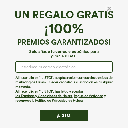
UN REGALO GRATIS
Vestido maxi casual de punto acanalado, de
¡100%
un solo hombro y sin mangas, a rayas, con
bolsillo
€44,95 EUR
PREMIOS GARANTIZADOS!
Solo añade tu correo electrónico para
girar la ruleta.
Al hacer clic en "¡LISTO!", aceptas recibir correos electrónicos de
marketing de Halara. Puedes cancelar la suscripción en cualquier
momento.
Al hacer clic en "¡LISTO!", has leído y aceptas
los Términos y Condiciones de Halara
,
Reglas de Actividad
y
reconoces la Política de Privacidad de Halara
.
¡LISTO!