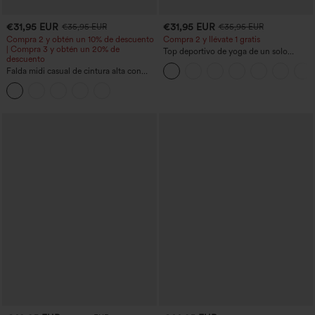
€31,95 EUR
€31,95 EUR
€35,95 EUR
€35,95 EUR
Compra 2 y obtén un 10% de descuento
Compra 2 y llévate 1 gratis
| Compra 3 y obtén un 20% de
Top deportivo de yoga de un solo
descuento
hombro, manga larga con agujero para
Falda midi casual de cintura alta con
el pulgar, dobladillo curvo estilo high-
control abdominal, fruncida, bajo curvo,
low (frente más corto, espalda más
2 en 1 en forro polar y PU
larga), de secado rápido, con sujetador
incorporado