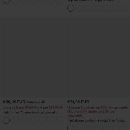
botones
Top deportivo de yoga de cuello
redondo y manga corta, con fruncidos y
tacto fresco - UPF50+
€35,95 EUR
€31,95 EUR
€44,95 EUR
Compra 2 por 61,54 € o 4 por 123,08 €.
Compra 2 y obtén un 10% de descuento
| Compra 3 y obtén un 20% de
Halara Flex™ jeans bootcut casual
descuento
lavados, de talle alto y con bolsillos
+5
Pantalones cortos de yoga 2 en 1 con
bolsillo trasero de talle muy alto y
bolsillo lateral oculto de 5&#39;&#39;