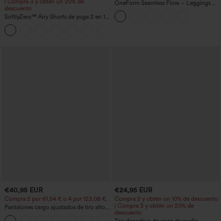
| Compra 3 y obtén un 20% de
OneForm Seamless Flow – Leggings de
descuento
yoga sin costuras, tiro medio, control de
SoftlyZero™ Airy Shorts de yoga 2 en 1
abdomen y realce de glúteos
InstantCool de talle súper alto, 7" con
+23
bolsillos
€40,95 EUR
€24,95 EUR
Compra 2 por 61,54 € o 4 por 123,08 €.
Compra 2 y obtén un 10% de descuento
| Compra 3 y obtén un 20% de
Pantalones cargo ajustados de tiro alto
descuento
con múltiples bolsillos y cremallera con
+10