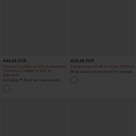
€44,95 EUR
€26,95 EUR
Compra 2 y obtén un 10% de descuento
Compra 3 por 52,62 € o 6 por 105,24 €.
| Compra 3 y obtén un 20% de
Blusa casual con escote en V y mangas
descuento
cortas abullonadas
SoftlyZero™ Airy 2 en 1 minivestido
activo de baile con bolsillos — Edición
+9
Easy Peezy — largo extra