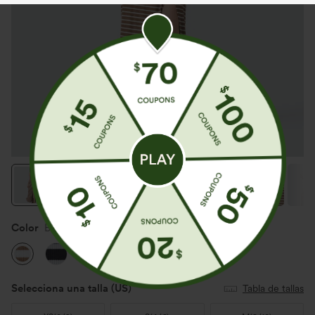
Color
Birch Stripe
Selecciona una talla
(US)
Tabla de tallas