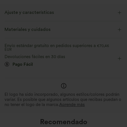
Ajuste y características
Con bolsillos
Espalda asimétrica
Escote asimétrico
Materiales y cuidados
Asimétrico
Abertura laeral
Fácil de poner
Casual
Envío estándar gratuito en pedidos superiores a
€70,46
EUR
De rayas
Maxi
Sin mangas
Devoluciones fáciles en 30 días
Elástico en 2 direcciones
Pago Fácil
El logo ha sido incorporado, algunos estilos/colores podrán
variar. Es posible que algunos artículos que recibas puedan o
no tener el logo de la marca.
Aprende más
Recomendado