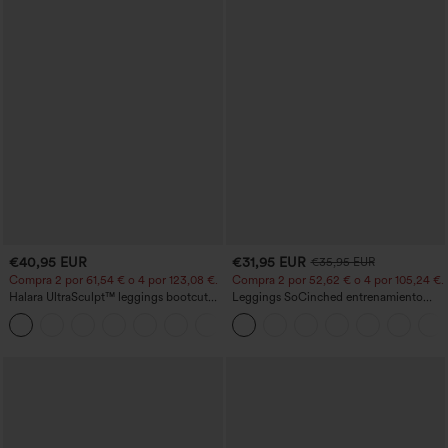
€40,95 EUR
€31,95 EUR
€35,95 EUR
Compra 2 por 61,54 € o 4 por 123,08 €.
Compra 2 por 52,62 € o 4 por 105,24 €.
Halara UltraSculpt™ leggings bootcut
Leggings SoCinched entrenamiento
de yoga de talle alto con fruncido que
moldeador abdomen bolsillo lateral tiro
+11
levanta los glúteos, control de
alto
abdomen, bolsillos y efecto moldeador.