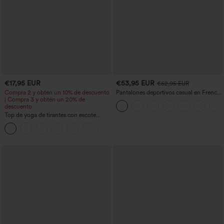
€17,95 EUR
€53,95 EUR
€62,95 EUR
Compra 2 y obtén un 10% de descuento
Pantalones deportivos casual en French
| Compra 3 y obtén un 20% de
terry con estampado denim, tiro medio,
descuento
estilo jeans y bolsillos
Top de yoga de tirantes con escote
redondo, fruncido y tacto fresco -
+16
UPF50+