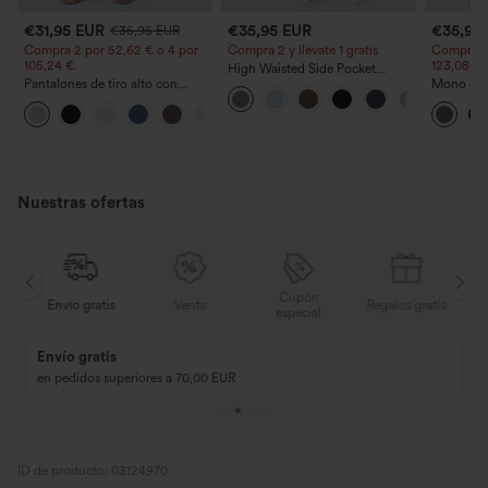
€31,95 EUR
€35,95 EUR
€35,95
€35,95 EUR
Compra 2 por 52,62 € o 4 por
Compra 2 y llévate 1 gratis
Compra 2 
105,24 €.
123,08 €.
High Waisted Side Pocket
Pantalones de tiro alto con
Straight Leg Work Pants
Mono casu
cordón y bolsillos, pernera
ajustables
+15
ancha, holgados y de estilo
ancha, tej
casual con tacto de lino.
- Easy Pe
Nuestras ofertas
Cupón
is
Venta
Regalos gratis
Envío gratis
especial
Compra 2 y llévat
Compra 3 y llévate 1 gratis
Compra 3 por 2, Co
Compra 4 por 3, compra 8 por 6
Compra 9 por 6
ID de producto: 03124970