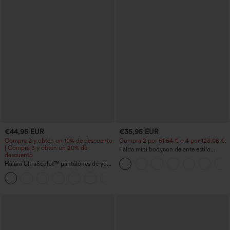
€44,95 EUR
€35,95 EUR
Compra 2 y obtén un 10% de descuento
Compra 2 por 61,54 € o 4 por 123,08 €.
| Compra 3 y obtén un 20% de
Falda mini bodycon de ante estilo
descuento
crossover, talle alto, 2 en 1, dobladillo
Halara UltraSculpt™ pantalones de yoga
con flecos, para fiesta
holgados de talle alto con control
abdominal, rayas color block y bolsillos