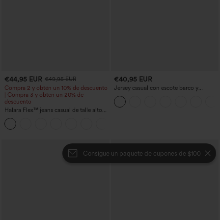
€44,95 EUR
€40,95 EUR
€49,95 EUR
Compra 2 y obtén un 10% de descuento
Jersey casual con escote barco y
| Compra 3 y obtén un 20% de
mangas murciélago
descuento
Halara Flex™ jeans casual de talle alto
con bolsillos, pierna recta y lavados
+3
Consigue un paquete de cupones de $100