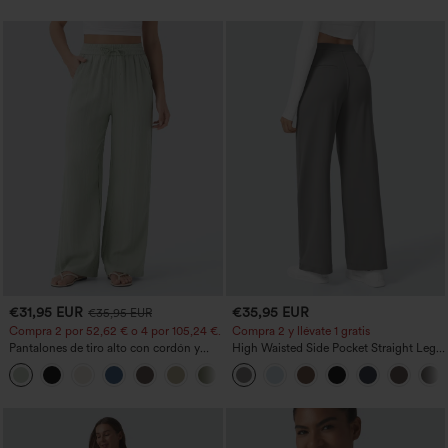
€31,95 EUR
€35,95 EUR
€35,95 EUR
Compra 2 por 52,62 € o 4 por 105,24 €.
Compra 2 y llévate 1 gratis
Pantalones de tiro alto con cordón y
High Waisted Side Pocket Straight Leg
bolsillos, pernera ancha, holgados y de
Work Pants
+15
estilo casual con tacto de lino.