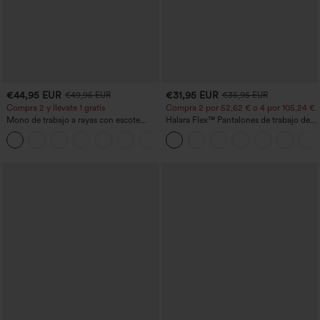
€44,95 EUR
€31,95 EUR
€49,95 EUR
€35,95 EUR
Compra 2 y llévate 1 gratis
Compra 2 por 52,62 € o 4 por 105,24 €.
Mono de trabajo a rayas con escote
Halara Flex™ Pantalones de trabajo de
barco, sin mangas, lazo lateral, tacto
talle alto, moldeadores del cuerpo, que
+8
Cool Touch y bolsillos - Edición Easy
estilizan la cintura, con bolsillos, de
Peezy
pierna ancha en micro‑waffle