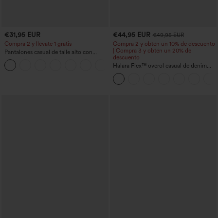
€31,95 EUR
€44,95 EUR
€49,95 EUR
Compra 2 y llévate 1 gratis
Compra 2 y obtén un 10% de descuento
| Compra 3 y obtén un 20% de
Pantalones casual de talle alto con
descuento
cordón, pernera ancha, en mezcla de
+5
lino y con bolsillos
Halara Flex™ overol casual de denim
lavado con escote en V y bolsillos