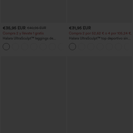
€35,95 EUR
€31,95 EUR
€40,95 EUR
Compra 2 y llévate 1 gratis
Compra 2 por 52,62 € o 4 por 105,24 €.
Halara UltraSculpt™ leggings de
Halara UltraSculpt™ top deportivo sin
entrenamiento moldeadores de talle alto
mangas con escote redondo y bajo
+11
con fruncido trasero que realza los
curvo
glúteos, control de abdomen y bolsillos