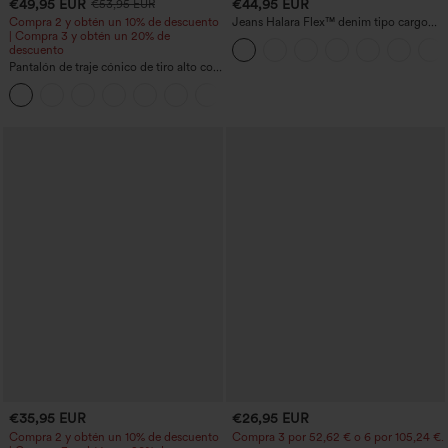
€49,95 EUR
€44,95 EUR
€53,95 EUR
Compra 2 y obtén un 10% de descuento
Jeans Halara Flex™ denim tipo cargo
| Compra 3 y obtén un 20% de
elásticos de pierna recta con múltiples
descuento
bolsillos
Pantalón de traje cónico de tiro alto con
bolsillos
+8
€35,95 EUR
€26,95 EUR
Compra 2 y obtén un 10% de descuento
Compra 3 por 52,62 € o 6 por 105,24 €.