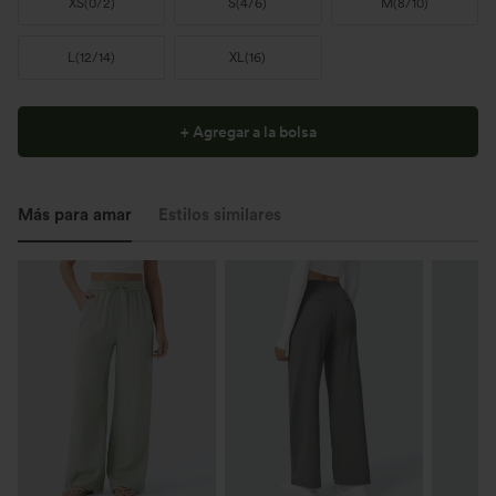
XS
(
0/2
)
S
(
4/6
)
M
(
8/10
)
L
(
12/14
)
XL
(
16
)
+ Agregar a la bolsa
Más para amar
Estilos similares