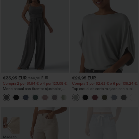
€35,95 EUR
€26,95 EUR
€40,95 EUR
Compra 2 por 61,54 € o 4 por 123,08 €.
Compra 3 por 52,62 € o 6 por 105,24 €.
Mono casual con tirantes ajustables,
Top casual de corte relajado con cuello
fruncidos, pierna ancha, tejido jaspeado
redondo y mangas murciélago.
+10
y bolsillos - Easy Peezy