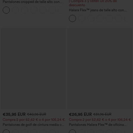
| Compra 3 y obtén un 20% de
Pantalones cropped de talle alto con
descuento
bolsillos con cremallera y efecto lino
+7
Halara Flex™ jeans de talle alto con
bolsillos, dobladillo enrollado, pierna
ancha y efecto lavado, estilo casual
€35,95 EUR
€26,95 EUR
€40,95 EUR
€31,95 EUR
Compra 2 por 52,62 € o 4 por 105,24 €.
Compra 2 por 52,62 € o 4 por 105,24 €.
Pantalones de golf de cintura media con
Pantalones Halara Flex™ de oficina
cordón, dobladillo curvo, secado rápido,
anchos plisados de tiro alto con bolsillos
+2