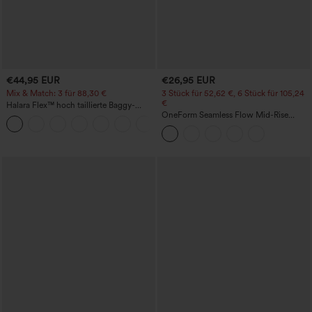
€44,95 EUR
€26,95 EUR
Mix & Match: 3 für 88,30 €
3 Stück für 52,62 €, 6 Stück für 105,24
€
Halara Flex™ hoch taillierte Baggy-
Jeans mit Taschen, weitem Bein,
OneForm Seamless Flow Mid-Rise
+2
stonewashed, lässig
Yoga-Leggings - mittelhoher Bund,
bauchformend und mit Po-Lifting-
Effekt