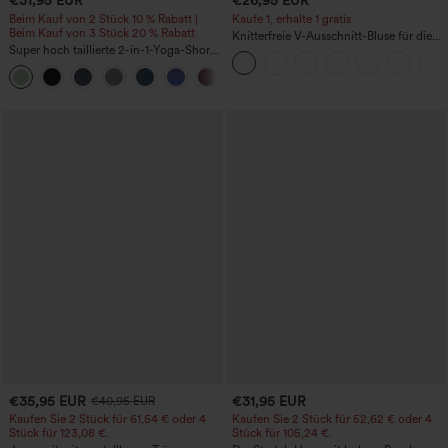
€31,95 EUR
€26,95 EUR
Beim Kauf von 2 Stück 10 % Rabatt |
Kaufe 1, erhalte 1 gratis
Beim Kauf von 3 Stück 20 % Rabatt
Knitterfreie V-Ausschnitt-Bluse für die
Super hoch taillierte 2-in-1-Yoga-Shorts
Arbeit, kurzärmelig und oversized
mit Gesäßtasche und Seitentasche-
+20
längere Länge
€35,95 EUR
€31,95 EUR
€40,95 EUR
Kaufen Sie 2 Stück für 61,54 € oder 4
Kaufen Sie 2 Stück für 52,62 € oder 4
Stück für 123,08 €.
Stück für 105,24 €.