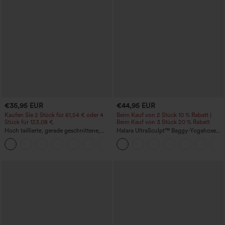
€35,95 EUR
€44,95 EUR
Kaufen Sie 2 Stück für 61,54 € oder 4
Beim Kauf von 2 Stück 10 % Rabatt |
Stück für 123,08 €.
Beim Kauf von 3 Stück 20 % Rabatt
Hoch taillierte, gerade geschnittene,
Halara UltraSculpt™ Baggy-Yogahose
legere Leinen-Optik-Hose mit Taschen
mit hohem Bund, Bauchkontrolle,
+5
Color-Block-Streifen und Taschen