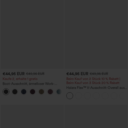
€44,95 EUR
€44,95 EUR
€49,95 EUR
€49,95 EUR
Kaufe 2, erhalte 1 gratis
Beim Kauf von 2 Stück 10 % Rabatt |
Beim Kauf von 3 Stück 20 % Rabatt
Boot-Ausschnitt, ärmelloser Work-
Jumpsuit mit seitlicher Bindung,
Halara Flex™ V-Ausschnitt-Overall aus
+8
kühlender Cool-Touch-Effekt, gestreift
gewaschenem Denim mit Taschen –
und mit Taschen – Easy Peezy Edition
lässig