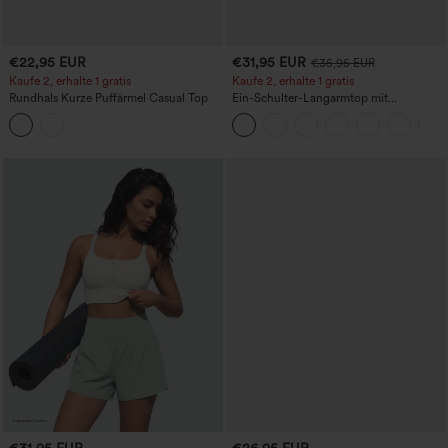
€22,95 EUR
€31,95 EUR
€35,95 EUR
Kaufe 2, erhalte 1 gratis
Kaufe 2, erhalte 1 gratis
Rundhals Kurze Puffärmel Casual Top
Ein-Schulter-Langarmtop mit
Daumenloch, geschwungener Saum
(High-Low), schnell trocknend – Yoga-
Sporttop mit integriertem BH