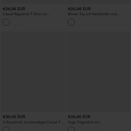
€26,95 EUR
€20,95 EUR
Casual Rippstrick-T-Shirt mit
Blusen-Top mit Neckholder und
Rundhalsausschnitt, Cap-Ärmeln und
Schlüssellochausschnitt, plissiert,
Streifen
ärmellos, abgerundeter Saum
€35,95 EUR
€26,95 EUR
V-Ausschnitt, kurzärmeliges Casual-T-
Yoga-Trägershirt mit
Shirt mit integriertem BH, für
Rundhalsausschnitt und überkreuztem
Körbchengrößen B-DD
Rückendetail, Cool-Touch - UPF50+