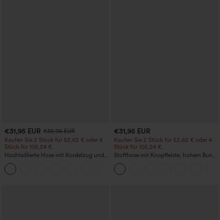
€31,95 EUR
€31,95 EUR
€35,95 EUR
Kaufen Sie 2 Stück für 52,62 € oder 4
Kaufen Sie 2 Stück für 52,62 € oder 4
Stück für 105,24 €.
Stück für 105,24 €.
Hochtaillierte Hose mit Kordelzug und
Stoffhose mit Knopfleiste, hohem Bund,
Taschen, weitem Bein, lässig und locker
mehreren Taschen und geradem Bein
+15
in Leinenoptik