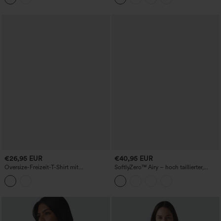
€26,95 EUR
€40,95 EUR
Oversize-Freizeit-T-Shirt mit
SoftlyZero™ Airy – hoch taillierter,
Rundhalsausschnitt und halblangen
luftig-gestufter Minirock mit Rüschen-
Ärmeln
Saum, 2-in-1 InstantCool, etwas längere
Casual-Variante mit Tasche