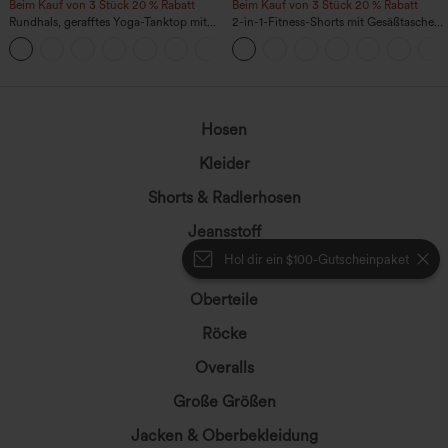
Beim Kauf von 3 Stück 20 % Rabatt
Beim Kauf von 3 Stück 20 % Rabatt
Rundhals, gerafftes Yoga-Tanktop mit
2-in-1-Fitness-Shorts mit Gesäßtasche
Cool-Touch-Effekt – UPF50+
und seitlicher versteckter Tasche 6,3 cm
+16
Hosen
Kleider
Shorts & Radlerhosen
Jeansstoff
Hol dir ein $100-Gutscheinpaket
Leggings
Oberteile
Röcke
Overalls
Große Größen
Jacken & Oberbekleidung