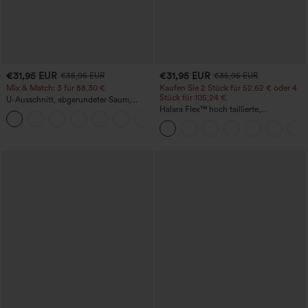
€31,95 EUR
€31,95 EUR
€35,95 EUR
€35,95 EUR
Mix & Match: 3 für 88,30 €
Kaufen Sie 2 Stück für 52,62 € oder 4
Stück für 105,24 €.
U-Ausschnitt, abgerundeter Saum,
InstantCool Yoga-Trägertop – UPF50+
Halara Flex™ hoch taillierte,
figurformende Arbeitshose, die die Taille
schmaler wirken lässt, mit Taschen,
weitem Bein und Mikro-Waffelstruktur