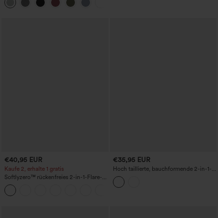
+1
Fledermausärmeln
€40,95 EUR
€35,95 EUR
Kaufe 2, erhalte 1 gratis
Hoch taillierte, bauchformende 2-in-1-
Shorts (3'') mit Taschen
Softlyzero™ rückenfreies 2-in-1-Flare-
Trainingskleid – Wannabe – Easy Peezy
+29