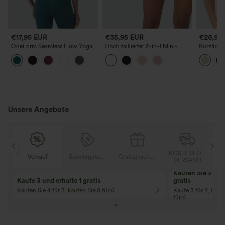
€17,95 EUR
€35,95 EUR
€26,95
OneForm Seamless Flow Yoga-
Hoch taillierter 2-in-1 Mini-
Kurzärmel
Top mit integriertem BH und
Strickrock mit Tasche, offen
mit Rundh
Cut-out
gestrickt, lässig
Unsere Angebote
KOSTENLOSER
Sondergutschein
Gratisgeschenke
Verkauf
VERSAND
10% Rabatt
12% Rabatt
Ab einem Bestellwert von 107,00 €!
Ab einem Bestellwe
Code: Aug2026
Code: Aug2026