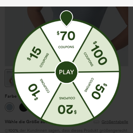
Farbe
Celestial Blue
Wähle die Größe aus
(US)
Größentabelle
100%
der Kundinnen sagen, dass dieses Produkt größengerecht