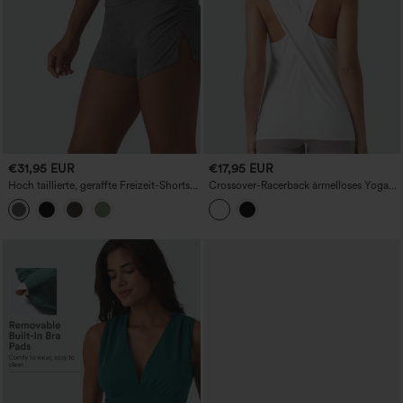
€31,95 EUR
€17,95 EUR
Hoch taillierte, geraffte Freizeit-Shorts
Crossover-Racerback ärmelloses Yoga-
mit integriertem Slip, 2,5''
Sport-Top mit Cool-Touch und schnell
trocknendem Material – UPF50+