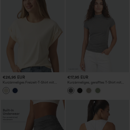
€26,95 EUR
€17,95 EUR
Kurzärmeliges Freizeit-T-Shirt mit
Kurzärmeliges, gerafftes T-Shirt mit
Rundhalsausschnitt
Stehkragen