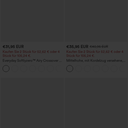
€31,95 EUR
€35,95 EUR
€40,95 EUR
Kaufen Sie 2 Stück für 52,62 € oder 4
Kaufen Sie 2 Stück für 52,62 € oder 4
Stück für 105,24 €.
Stück für 105,24 €.
Everyday Softlyzero™ Airy Crossover 2-
Mittelhohe, mit Kordelzug versehene,
in-1-Mini-Tennisrock mit Seitentaschen-
schnelltrocknende Golfhose mit schmal
+25
Lucid-UPF50+
zulaufendem Schnitt, abgerundetem
Saum und Taschen – UPF 40+