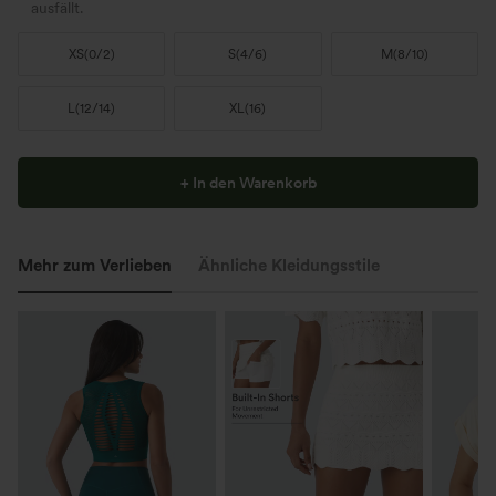
ausfällt.
XS
(
0/2
)
S
(
4/6
)
M
(
8/10
)
L
(
12/14
)
XL
(
16
)
+ In den Warenkorb
Mehr zum Verlieben
Ähnliche Kleidungsstile