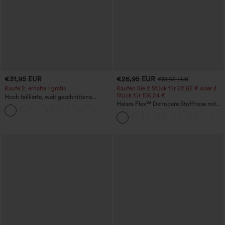
€31,95 EUR
€26,95 EUR
€31,95 EUR
Kaufe 2, erhalte 1 gratis
Kaufen Sie 2 Stück für 52,62 € oder 4
Stück für 105,24 €.
Hoch taillierte, weit geschnittene
Freizeithose aus Leinenmischung mit
Halara Flex™ Dehnbare Stoffhose mit
+5
Kordelzug und Taschen
hohem Bund, Waffelmuster,
Seitentaschen und weitem Bein