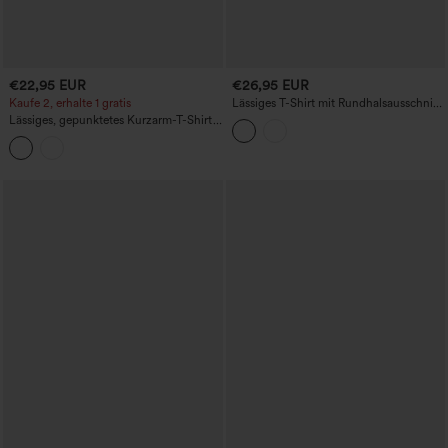
€22,95 EUR
€26,95 EUR
Kaufe 2, erhalte 1 gratis
Lässiges T-Shirt mit Rundhalsausschnitt
und Kappenärmeln
Lässiges, gepunktetes Kurzarm-T-Shirt
mit V-Ausschnitt