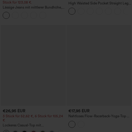
Stück für 123,08 €.
High Waisted Side Pocket Straight Leg
Lässige Jeans mit mittlerer Bundhöhe,
Work Pants
Kordelzug und Taschen
€26,95 EUR
€17,95 EUR
3 Stück für 52,62 €, 6 Stück für 105,24
Nahtloses Flow-Racerback-Yoga-Top
€
mit integriertem BH
Lockeres Casual-Top mit
Rundhalsausschnitt und