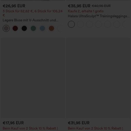
€26,95 EUR
€35,95 EUR
€40,95 EUR
3 Stück für 52,62 €, 6 Stück für 105,24
Kaufe 2, erhalte 1 gratis
€
Halara UltraSculpt™ Trainingsleggings
Legere Bluse mit V-Ausschnitt und
mit hohem Bund – raffende Push-up-
kurzen Puffärmeln
Po-Form, Bauchkontrolle, Taschen und
formende Passform
€17,95 EUR
€31,95 EUR
Beim Kauf von 2 Stück 10 % Rabatt |
Beim Kauf von 2 Stück 10 % Rabatt |