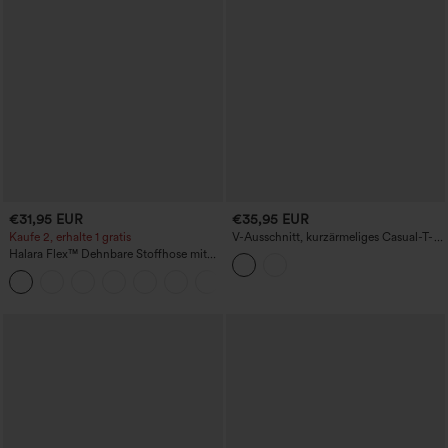
€31,95 EUR
€35,95 EUR
Kaufe 2, erhalte 1 gratis
V-Ausschnitt, kurzärmeliges Casual-T-
Shirt mit integriertem BH, für
Halara Flex™ Dehnbare Stoffhose mit
Körbchengrößen B-DD
hohem Bund und Seitentasche hinten
+13