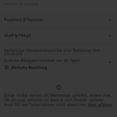
PRODUKT ID: 02913548
Passform & Features
Normale Passform
eingenähter BH
U-Ausschnitt
Stoff & Pflege
überziehen
lässig
hüftlang
kurzärmlig
Kostenloser Standardversand bei einer Bestellung über
€70,46 EUR
Vier-Wege-Stretch
Doppelträger
Einfache Rückgabe innerhalb von 30 Tagen
Einfache Bezahlung
Einige Artikel werden mit Markenlogo geliefert, andere ohne.
Ob ein Logo enthalten ist, kann je nach Produkt variieren.
Auch Stil und Farben können leicht abweichen.
Mehr erfahren