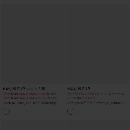
€49,95 EUR
€40,95 EUR
€53,95 EUR
Beim Kauf von 2 Stück 10 % Rabatt |
Kaufen Sie 2 Stück für 61,54 € oder 4
Beim Kauf von 3 Stück 20 % Rabatt
Stück für 123,08 €.
Hoch taillierte, konische, einfarbige
Softlyzero™ Eco Einfarbige, schmale,
Anzughose mit Seitentaschen
hoch taillierte Wanderhose mit
+8
mehreren Taschen