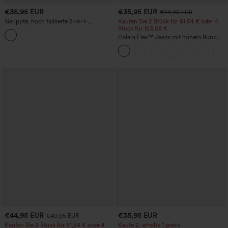
€35,95 EUR
€35,95 EUR
€44,95 EUR
Gerippte, hoch taillierte 2-in-1-
Kaufen Sie 2 Stück für 61,54 € oder 4
Freizeitshorts mit Taschen
Stück für 123,08 €.
Halara Flex™ Jeans mit hohem Bund
und Taschen, gewaschener, lässiger
Bootcut
€44,95 EUR
€35,95 EUR
€49,95 EUR
Kaufen Sie 2 Stück für 61,54 € oder 4
Kaufe 2, erhalte 1 gratis