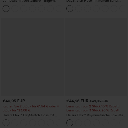
Jumpsuit mit verstellbaren Trägern,
DayStretch Hose mit hohem Bund,
gerafftem Detail, weitem Bein und
Barrel-Leg und Taschen
+10
meliertem Stoff, lässig, mit Taschen -
Easy Peezy
€40,95 EUR
€44,95 EUR
€49,95 EUR
Kaufen Sie 2 Stück für 61,54 € oder 4
Beim Kauf von 2 Stück 10 % Rabatt |
Stück für 123,08 €.
Beim Kauf von 3 Stück 20 % Rabatt
Halara Flex™ DayStretch Hose mit
Halara Flex™ Asymmetrische Low-Rise-
mittlerer Bundhöhe, seitlicher
Jeans mit Reißverschlusstaschen,
+12
Reißverschlusstasche und
Baggy-Stil, weitem Bein, gewaschen,
Work‑Flare‑Schnitt
lässig