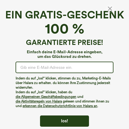
EIN GRATIS-GESCHENK
Lässiges, geripptes Strickshirt mit Queen-
100 %
Anne-Ausschnitt, integriertem BH und kurzen
Ärmeln
€26,95 EUR
GARANTIERTE PREISE!
Einfach deine E-Mail-Adresse eingeben,
um das Glücksrad zu drehen.
Indem du auf „los!“ klicken, stimmen du zu, Marketing-E-Mails
über Halara zu erhalten. du können Ihre Zustimmung jederzeit
widerrufen.
Indem du auf „los!“ klicken, haben du
die Allgemeinen Geschäftsbedingungen
und
die Aktivitätsregeln von Halara
gelesen und stimmen ihnen zu
und
erkennen die Datenschutzrichtlinie von Halara an
.
los!