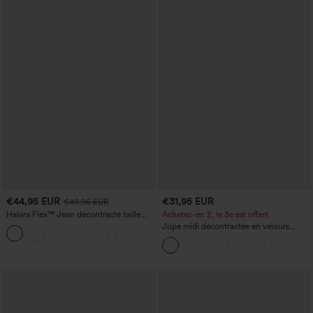
€44,95 EUR
€31,95 EUR
€49,95 EUR
Halara Flex™ Jean décontracté taille
Achetez-en 2, le 3e est offert
haute, jambe droite, délavé, avec poches
Jupe midi décontractée en velours
+3
côtelé, taille mi-haute, poches avant
latérales à rabat