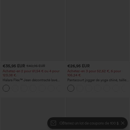
€35,95 EUR
€26,95 EUR
€40,95 EUR
Achetez-en 2 pour 61,54 € ou 4 pour
Achetez-en 3 pour 52,62 €, 6 pour
123,08 €.
105,24 €
Halara Flex™ Jean décontracté lavé
Pantacourt jogger de yoga chiné, taille
taille haute à poche croisée
haute, à fronces, avec poches.
+1
OBtenez un lot de coupons de 100 $