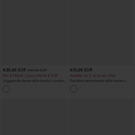
€35,95 EUR
€31,95 EUR
€40,95 EUR
Mix & Match : 3 pour 88,30 € EUR
Achetez-en 2, le 3e est offert
Joggers de danse taille haute à cordon,
Pantalon décontracté taille haute à
effet froncé, coupe fuselée, à séchage
cordon, coupe large en mélange de lin,
rapide et toucher frais, avec poches —
avec poches
UPF40+