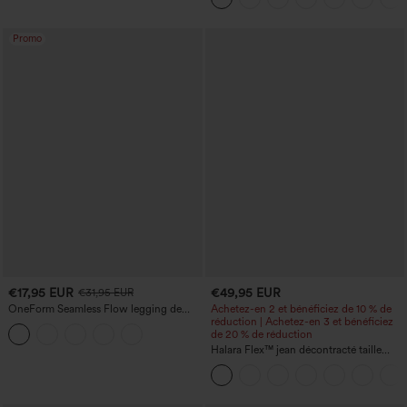
Promo
€17,95 EUR
€49,95 EUR
€31,95 EUR
OneForm Seamless Flow legging de
Achetez-en 2 et bénéficiez de 10 % de
yoga taille haute, gainant pour le ventre
réduction | Achetez-en 3 et bénéficiez
et effet rehausseur de fesses
de 20 % de réduction
Halara Flex™ jean décontracté taille
haute à effet gainant, coupe large, avec
poches