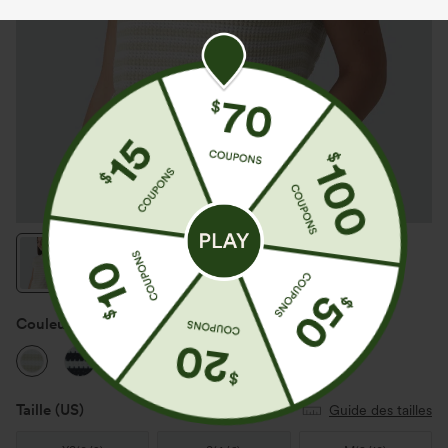
Couleur
Soft Sand Stripe
Taille
(US)
Guide des tailles