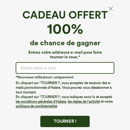
CADEAU OFFERT
T-shirt décontracté en maille à rayures, col
100%
rond et manches courtes couvrant les épaules
€22,95 EUR
de chance de gagner
Entrez votre addresse e-mail pour faire
tourner la roue.*
*Nouveaux utilisateurs uniquement.
En cliquant sur "TOURNER !", vous acceptez de recevoir des e-
mails promotionnels d'Halara. Vous pouvez vous désabonner à
tout moment.
En cliquant sur "TOURNER !", vous indiquez avoir lu et accepté
les conditions générales d'Halara
,
les règles de l'activité
et notre
politique de confidentialité
.
TOURNER !