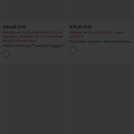
€44,95 EUR
€31,95 EUR
Achetez-en 2 et bénéficiez de 10 % de
Achetez-en 2 pour 52,62 €, 4 pour
réduction | Achetez-en 3 et bénéficiez
105,24 €
de 20 % de réduction
DayStretch pantalon décontracté taille
Halara UltraSculpt™ pantalon baggy de
haute à jambe en forme de tonneau
yoga taille haute à effet gainant pour le
avec poches
ventre, à rayures color block, avec
poches