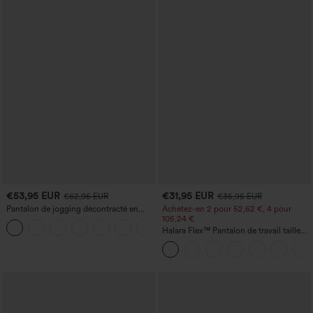
€53,95 EUR
€31,95 EUR
€62,95 EUR
€35,95 EUR
Pantalon de jogging décontracté en
Achetez-en 2 pour 52,62 €, 4 pour
French terry à imprimé denim, taille mi-
105,24 €
haute, style jean, avec poches
Halara Flex™ Pantalon de travail taille
haute sculptant la silhouette, gainant la
taille, avec poches, jambe large en
micro-gaufre