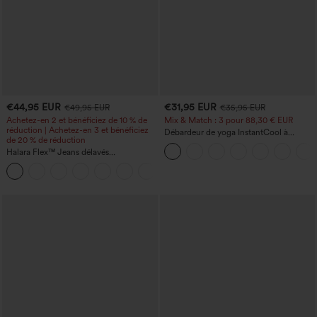
€44,95 EUR
€31,95 EUR
€49,95 EUR
€35,95 EUR
Achetez-en 2 et bénéficiez de 10 % de
Mix & Match : 3 pour 88,30 € EUR
réduction | Achetez-en 3 et bénéficiez
Débardeur de yoga InstantCool à
de 20 % de réduction
encolure en U et ourlet arrondi –
Halara Flex™ Jeans délavés
UPF50+
décontractés, coupe baggy à jambe
+5
large, taille basse asymétrique, poches
zippées