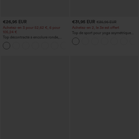
€26,95 EUR
€31,95 EUR
€35,95 EUR
Achetez-en 3 pour 52,62 €, 6 pour
Achetez-en 2, le 3e est offert
105,24 €
Top de sport pour yoga asymétrique
Top décontracté à encolure ronde,
(une épaule) à manches longues avec
manches chauve-souris et coupe ample
ouverture pour le pouce, ourlet arrondi
+1
haut-bas, séchage rapide, soutien-gorge
intégré.