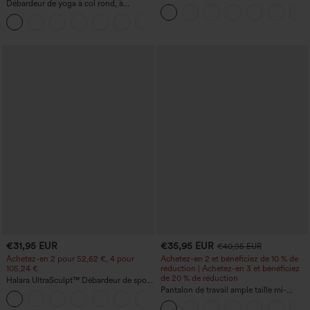
Débardeur de yoga à col rond, à
haute, poches zippées, uni
fronces, effet rafraîchissant - UPF50+
+16
€31,95 EUR
€35,95 EUR
€40,95 EUR
Achetez-en 2 pour 52,62 €, 4 pour
Achetez-en 2 et bénéficiez de 10 % de
105,24 €
réduction | Achetez-en 3 et bénéficiez
de 20 % de réduction
Halara UltraSculpt™ Débardeur de sport
à col rond et ourlet arrondi
Pantalon de travail ample taille mi-
+11
haute, coupe « barrel » (jambe en forme
de tonneau) avec poches