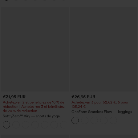
€31,95 EUR
€26,95 EUR
Achetez-en 2 et bénéficiez de 10 % de
Achetez-en 3 pour 52,62 €, 6 pour
réduction | Achetez-en 3 et bénéficiez
105,24 €
de 20 % de réduction
OneForm Seamless Flow — leggings de
SoftlyZero™ Airy — shorts de yoga
yoga sans coutures, taille mi-haute, effet
super taille haute 2-en-1 InstantCool
gainant pour le ventre et liftant pour les
+25
avec poches
fesses