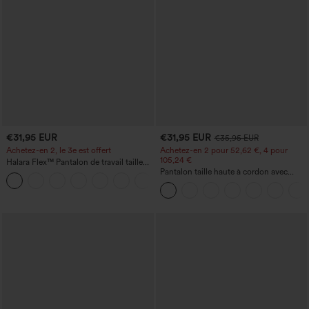
€31,95 EUR
€31,95 EUR
€35,95 EUR
Achetez-en 2, le 3e est offert
Achetez-en 2 pour 52,62 €, 4 pour
105,24 €
Halara Flex™ Pantalon de travail taille
haute avec poche latérale arrière et
Pantalon taille haute à cordon avec
+13
légère coupe évasée
poches, jambe large et coupe ample,
style décontracté, effet lin