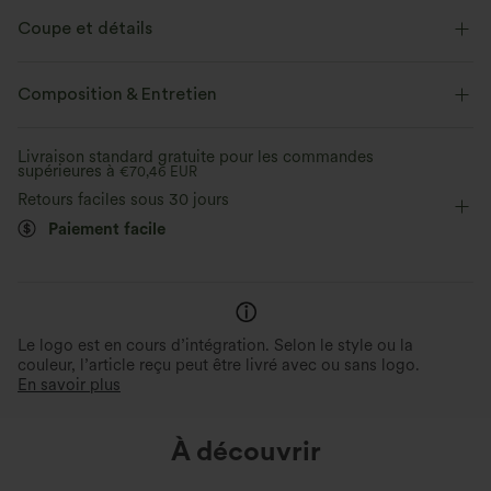
Coupe et détails
Col rond
Enfilable
Décontracté
Rayé
Composition & Entretien
Longueur hanches
Manches courtes
Livraison standard gratuite pour les commandes
supérieures à
Élasticité quatre directions
€70,46 EUR
Retours faciles sous 30 jours
Paiement facile
Le logo est en cours d’intégration. Selon le style ou la
couleur, l’article reçu peut être livré avec ou sans logo.
En savoir plus
À découvrir