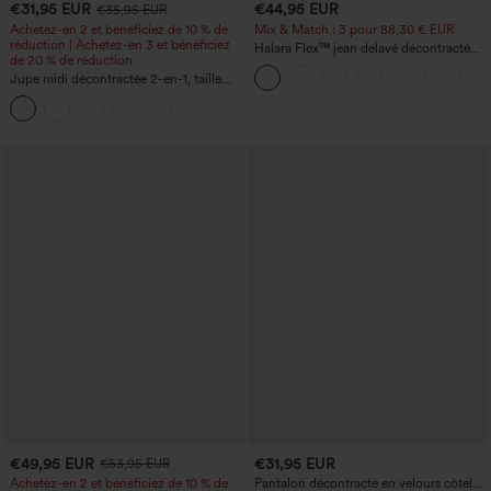
€31,95 EUR
€44,95 EUR
€35,95 EUR
Achetez-en 2 et bénéficiez de 10 % de
Mix & Match : 3 pour 88,30 € EUR
réduction | Achetez-en 3 et bénéficiez
Halara Flex™ jean délavé décontracté
de 20 % de réduction
taille haute à poches, coupe baggy à
Jupe midi décontractée 2-en-1, taille
jambe large
haute à effet gainant, froncée avec
ourlet arrondi, en polaire et PU
€49,95 EUR
€31,95 EUR
€53,95 EUR
Achetez-en 2 et bénéficiez de 10 % de
Pantalon décontracté en velours côtelé,