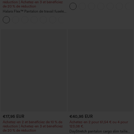
réduction | Achetez-en 3 et bénéficiez
taille mi-haute, poche zippée
de 20 % de réduction
Halara Flex™ Pantalon de travail fuselé,
uni, taille haute, avec poches
+8
€17,95 EUR
€40,95 EUR
Achetez-en 2 et bénéficiez de 10 % de
Achetez-en 2 pour 61,54 € ou 4 pour
réduction | Achetez-en 3 et bénéficiez
123,08 €.
de 20 % de réduction
DayStretch pantalon cargo slim taille