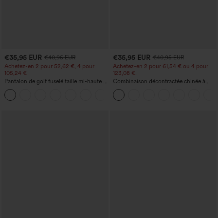
€35,95 EUR
€35,95 EUR
€40,95 EUR
€40,95 EUR
Achetez-en 2 pour 52,62 €, 4 pour
Achetez-en 2 pour 61,54 € ou 4 pour
105,24 €
123,08 €.
Pantalon de golf fuselé taille mi-haute à
Combinaison décontractée chinée à
cordon, ourlet incurvé, séchage rapide,
bretelles réglables, fronces et jambes
+2
avec poches — UPF40+
larges, avec poches — facile comme
tout