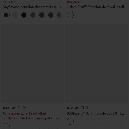
105,24 €
105,24 €
DayStretch pantalon décontracté taille
Halara Flex™ Pantalon de travail à taille
haute avec poches et coupe droite
haute, jambe large, avec poches, en
+23
maille gaufrée
€40,95 EUR
€31,95 EUR
Achetez-en 2, le 3e est offert
SoftlyZero™ Airy short de yoga 3'' à
taille haute, froncé, InstantCool, avec
SoftlyZero™ Robe active en peluche dos
poches
nu — Édition Hyper Facile
+29