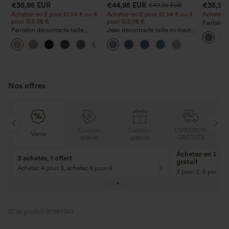
€35,95 EUR
€44,95 EUR
€35,95
€49,95 EUR
Achetez-en 2 pour 61,54 € ou 4
Achetez-en 2 pour 61,54 € ou 4
Achetez-en
pour 123,08 €.
pour 123,08 €.
Pantalon 
Pantalon décontracté taille
Jean décontracté taille mi‑haute,
DayStretch
haute à jambe droite, effet lin,
à cordon de serrage, avec
poches et
+5
avec poches
poches
Nos offres
N
Coupon
Cadeaux
LIVRAISON
Vente
E
spécial
gratuits
GRATUITE
Achetez-en 2, ob
3 achetés, 1 offert
gratuit
Achetez 4 pour 3, achetez 8 pour 6
3 pour 2, 6 pour 4,
ID de produit 02980363