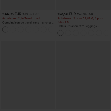
€44,95 EUR
€31,95 EUR
€49,95 EUR
€35,95 EUR
Achetez-en 2, le 3e est offert
Achetez-en 2 pour 52,62 €, 4 pour
105,24 €
Combinaison de travail sans manches à
encolure bateau, côtés noués, toucher
Halara UltraSculpt™ Leggings
+8
frais, rayée, avec poches — Édition Easy
d'entraînement sculptants taille haute,
Peezy
effet ventre plat, avec poche