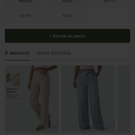
XS
(
0/2
)
S
(
4/6
)
M
(
8/10
)
L
(
12/14
)
XL
(
16
)
+ Ajouter au panier
À découvrir
Styles Similaires