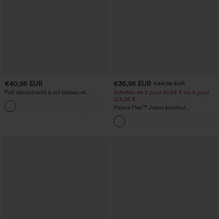
€40,95 EUR
€35,95 EUR
€44,95 EUR
Pull décontracté à col bateau et
Achetez-en 2 pour 61,54 € ou 4 pour
manches chauve-souris
123,08 €.
+1
Halara Flex™ Jeans bootcut
décontractés taille haute, effet délavé,
avec poches