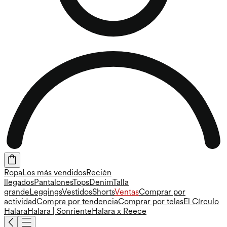
Ropa
Los más vendidos
Recién
llegados
Pantalones
Tops
Denim
Talla
grande
Leggings
Vestidos
Shorts
Ventas
Comprar por
actividad
Compra por tendencia
Comprar por telas
El Círculo
Halara
Halara | Sonriente
Halara x Reece