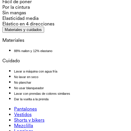
Fácil de poner
Por la cintura
Sin mangas
Elasticidad media
Elástico en 4 direcciones
Materiales y cuidados
Materiales
88% nailon y 12% elastano
Cuidado
Lavar a máquina con agua fría
No lavar en seco
No planchar
No usar blanqueador
Lavar con prendas de colores similares
Dar la vuelta a la prenda
Pantalones
Pantalones
Vestidos
Joggers
Vestidos
Shorts y bikers
Pantalones de trabajo
Sportkleider
Shorts y bikers
Mezclilla
Pantalones holgados
Vestidos midi y maxi
Biker
Mezclilla