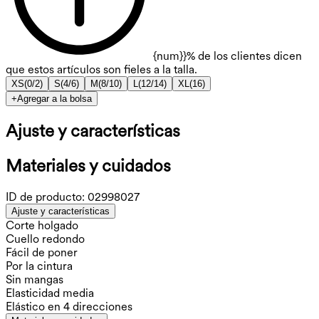
{num}}% de los clientes dicen
que estos artículos son fieles a la talla.
XS
(
0/2
)
S
(
4/6
)
M
(
8/10
)
L
(
12/14
)
XL
(
16
)
+
Agregar a la bolsa
Ajuste y características
Materiales y cuidados
ID de producto:
02998027
Ajuste y características
Corte holgado
Cuello redondo
Fácil de poner
Por la cintura
Sin mangas
Elasticidad media
Elástico en 4 direcciones