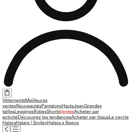
Vêtements
Meilleures
ventes
Nouveautés
Pantalons
Hauts
Jean
Grandes
tailles
Leggings
Robes
Shorts
Ventes
Acheter par
activité
Découvrez les tendances
Acheter par tissus
Le cercle
Halara
Halara | Smiley
Halara x Reece