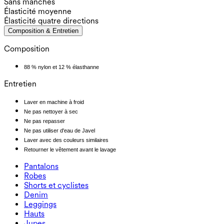
Sans manches
Élasticité moyenne
Élasticité quatre directions
Composition & Entretien
Composition
88 % nylon et 12 % élasthanne
Entretien
Laver en machine à froid
Ne pas nettoyer à sec
Ne pas repasser
Ne pas utiliser d'eau de Javel
Laver avec des couleurs similaires
Retourner le vêtement avant le lavage
Pantalons
Pantalons
Robes
Joggeurs
Robes
Shorts et cyclistes
Pantalons de travail
Robes de sport
Shorts et cyclistes
Denim
Pantalons fluides
Robes maxi et midi
Cycliste
Denim
Leggings
Robes courtes
Shorts en denim
Leggings en denim
Leggings
Hauts
Shorts 2.5"
Jeans à jambe large
Leggings en denim
Hauts
Jupes