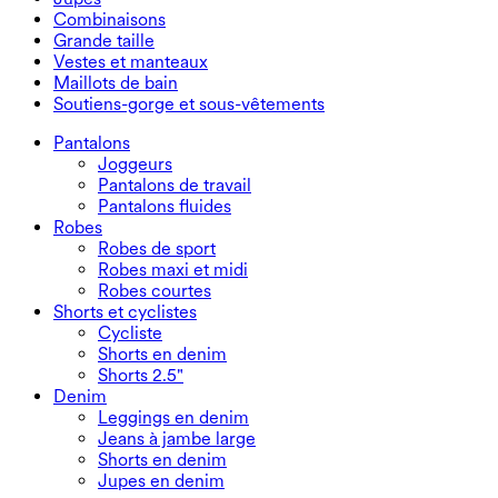
Shorts en denim
Leggings push-up
Soutiens-gorge de sport
Jupes
Combinaisons
Jupes en denim
Leggings de yoga
T-shirts
Jupes actives
Combinaisons
Grande taille
Jupes courtes
Salopettes
Grande taille
Vestes et manteaux
Jupes maxi et midi
Combishorts
Bas grande taille
Vestes et manteaux
Maillots de bain
Hauts grande taille
Vestes et manteaux
Maillots de bain
Soutiens-gorge et sous-vêtements
Robes grande taille
Manteaux
Hauts de maillot de bain
Soutiens-gorge et sous-vêtements
Bas de maillot de bain
Soutiens-gorge
Pantalons
Ensembles de maillots de bain
Sous-vêtements
Joggeurs
Pantalons de travail
Pantalons fluides
Robes
Robes de sport
Robes maxi et midi
Robes courtes
Shorts et cyclistes
Cycliste
Shorts en denim
Shorts 2.5"
Denim
Leggings en denim
Jeans à jambe large
Shorts en denim
Jupes en denim