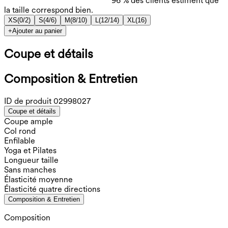
96 % des clients estiment que
la taille correspond bien.
XS
(
0/2
)
S
(
4/6
)
M
(
8/10
)
L
(
12/14
)
XL
(
16
)
+
Ajouter au panier
Coupe et détails
Composition & Entretien
ID de produit
02998027
Coupe et détails
Coupe ample
Col rond
Enfilable
Yoga et Pilates
Longueur taille
Sans manches
Élasticité moyenne
Élasticité quatre directions
Composition & Entretien
Composition