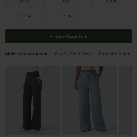
XS
(
0/2
)
S
(
4/6
)
M
(
8/10
)
L
(
12/14
)
XL
(
16
)
+ In den Warenkorb
Mehr zum Verlieben
Buy 2, Get 1 Free
Ähnliche Kleidung