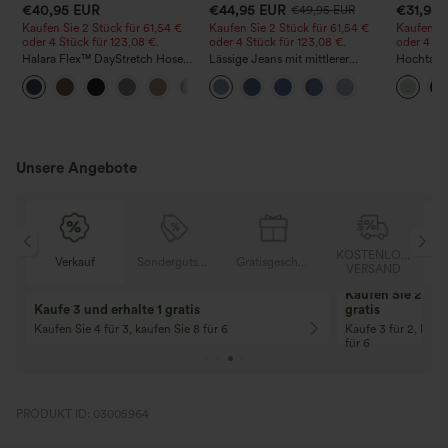
€40,95 EUR
€44,95 EUR
€31,95
€49,95 EUR
Kaufen Sie 2 Stück für 61,54 €
Kaufen Sie 2 Stück für 61,54 €
Kaufen Si
oder 4 Stück für 123,08 €.
oder 4 Stück für 123,08 €.
oder 4 St
Halara Flex™ DayStretch Hose
Lässige Jeans mit mittlerer
Hochtaill
mit mittlerer Bundhöhe,
Bundhöhe, Kordelzug und
Kordelzu
+12
seitlicher Reißverschlusstasche
Taschen
Bein, läss
und Work‑Flare‑Schnitt
Leinenopt
Unsere Angebote
KOSTENLOSER
Sondergutschein
Gratisgeschenke
Verkauf
VERSAND
10% Rabatt
12% Rabatt
Ab einem Bestellwert von 107,00 €!
Ab einem Bestellwe
Code: Aug2026
Code: Aug2026
PRODUKT ID: 03005964