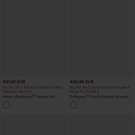
€31,95 EUR
€40,95 EUR
Kaufen Sie 2 Stück für 52,62 € oder 4
Kaufen Sie 2 Stück für 61,54 € oder 4
Stück für 105,24 €.
Stück für 123,08 €.
Halara UltraSculpt™ Tanktop mit
Softlyzero™ Eco Einfarbige, schmale,
Rundhalsausschnitt und
hoch taillierte Wanderhose mit
+11
geschwungenem Saum
mehreren Taschen