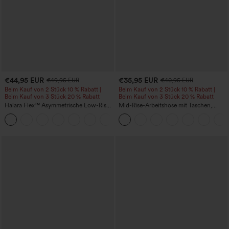
€44,95 EUR
€35,95 EUR
€49,95 EUR
€40,95 EUR
Beim Kauf von 2 Stück 10 % Rabatt |
Beim Kauf von 2 Stück 10 % Rabatt |
Beim Kauf von 3 Stück 20 % Rabatt
Beim Kauf von 3 Stück 20 % Rabatt
Halara Flex™ Asymmetrische Low-Rise-
Mid-Rise-Arbeitshose mit Taschen,
Jeans mit Reißverschlusstaschen,
Barrel-Leg und weiter Passform
+5
Baggy-Stil, weitem Bein, gewaschen,
lässig