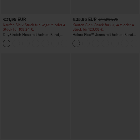
€31,95 EUR
€35,95 EUR
€44,95 EUR
Kaufen Sie 2 Stück für 52,62 € oder 4
Kaufen Sie 2 Stück für 61,54 € oder 4
Stück für 105,24 €.
Stück für 123,08 €.
DayStretch Hose mit hohem Bund,
Halara Flex™ Jeans mit hohem Bund
Barrel-Leg und Taschen
und Taschen, gewaschener, lässiger
+5
Bootcut