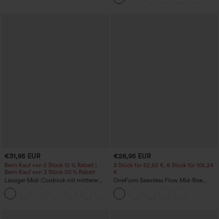
€31,95 EUR
€26,95 EUR
Beim Kauf von 2 Stück 10 % Rabatt |
3 Stück für 52,62 €, 6 Stück für 105,24
Beim Kauf von 3 Stück 20 % Rabatt
€
Lässiger Midi-Cordrock mit mittlerer
OneForm Seamless Flow Mid-Rise
Bundhöhe und vorderseitiger
Yoga-Leggings - mittelhoher Bund,
+1
Klapptasche
bauchformend und mit Po-Lifting-
Effekt