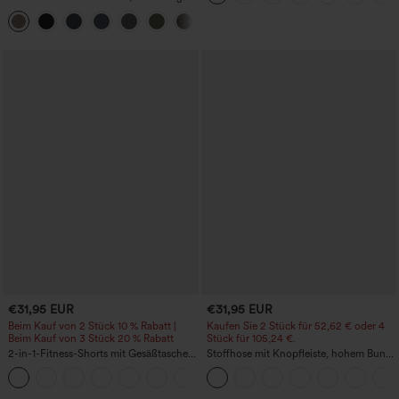
7/8-Trainingsleggings mit
+16
Bauchkontrolle und Seitentaschen
€31,95 EUR
€31,95 EUR
Beim Kauf von 2 Stück 10 % Rabatt |
Kaufen Sie 2 Stück für 52,62 € oder 4
Beim Kauf von 3 Stück 20 % Rabatt
Stück für 105,24 €.
2-in-1-Fitness-Shorts mit Gesäßtasche
Stoffhose mit Knopfleiste, hohem Bund,
und seitlicher versteckter Tasche 6,3 cm
mehreren Taschen und geradem Bein
+25