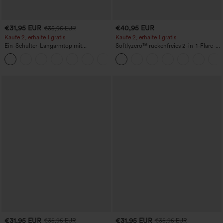
€31,95 EUR
€40,95 EUR
€35,95 EUR
Kaufe 2, erhalte 1 gratis
Kaufe 2, erhalte 1 gratis
Ein-Schulter-Langarmtop mit
Softlyzero™ rückenfreies 2-in-1-Flare-
Daumenloch, geschwungener Saum
Trainingskleid – Wannabe – Easy Peezy
+3
(High-Low), schnell trocknend – Yoga-
Sporttop mit integriertem BH
€31,95 EUR
€31,95 EUR
€35,95 EUR
€35,95 EUR