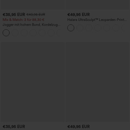
€35,95 EUR
€49,95 EUR
€40,95 EUR
Mix & Match: 3 für 88,30 €
Halara UltraSculpt™ Leoparden-Print
Yogahose, hoher Bund, bauchformend,
Jogger mit hohem Bund, Kordelzug
gerade geschnitten, mit Taschen
und Raffung, schmal zulaufend,
schnelltrocknend mit kühlendem Griff,
mit Taschen - UPF40+
€35,95 EUR
€49,95 EUR