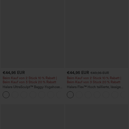
€44,95 EUR
€44,95 EUR
€49,95 EUR
Beim Kauf von 2 Stück 10 % Rabatt |
Beim Kauf von 2 Stück 10 % Rabatt |
Beim Kauf von 3 Stück 20 % Rabatt
Beim Kauf von 3 Stück 20 % Rabatt
Halara UltraSculpt™ Baggy-Yogahose
Halara Flex™ Hoch taillierte, lässige
mit hohem Bund, Bauchkontrolle,
Jeans mit Taschen, umgekrempeltem
Color-Block-Streifen und Taschen
Saum, weitem Bein und verwaschenem
Finish