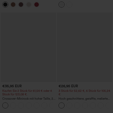
Midirock mit geschwungenem Saum, 2-
abgerundetem High-Low-Saum,
in-1 Fleece/PU, lässig
integriertem BH, gepunktet, lässig
€35,95 EUR
€26,95 EUR
Kaufen Sie 2 Stück für 61,54 € oder 4
3 Stück für 52,62 €, 6 Stück für 105,24
Stück für 123,08 €.
€
Crossover-Minirock mit hoher Taille, 2-
Hoch geschnittene, geraffte, melierte
in-1, Fransen-Saum und figurbetontem
Yoga-Pedal-Pusher-Joggers mit
Schnitt in Wildlederoptik für Partys
Taschen