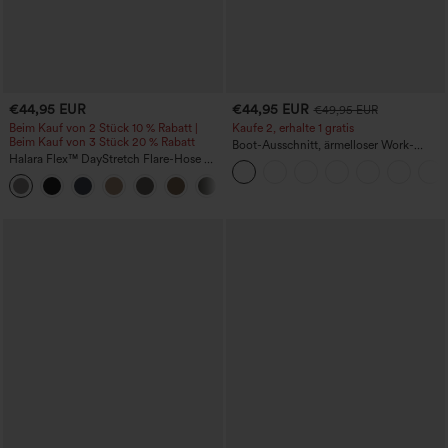
€44,95 EUR
€44,95 EUR
€49,95 EUR
Beim Kauf von 2 Stück 10 % Rabatt |
Kaufe 2, erhalte 1 gratis
Beim Kauf von 3 Stück 20 % Rabatt
Boot-Ausschnitt, ärmelloser Work-
Halara Flex™ DayStretch Flare-Hose mit
Jumpsuit mit seitlicher Bindung,
hohem Bund und Taschen für die Arbeit
kühlender Cool-Touch-Effekt, gestreift
+13
und mit Taschen – Easy Peezy Edition