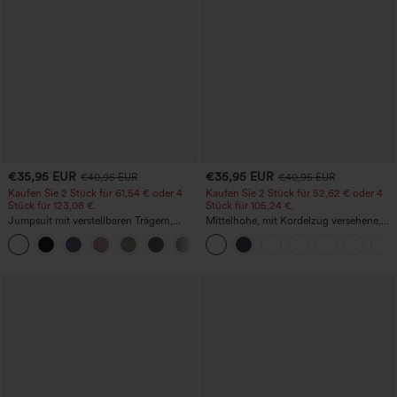
€35,95 EUR
€35,95 EUR
€40,95 EUR
€40,95 EUR
Kaufen Sie 2 Stück für 61,54 € oder 4
Kaufen Sie 2 Stück für 52,62 € oder 4
Stück für 123,08 €.
Stück für 105,24 €.
Jumpsuit mit verstellbaren Trägern,
Mittelhohe, mit Kordelzug versehene,
gerafftem Detail, weitem Bein und
schnelltrocknende Golfhose mit schmal
+10
meliertem Stoff, lässig, mit Taschen -
zulaufendem Schnitt, abgerundetem
Easy Peezy
Saum und Taschen – UPF 40+