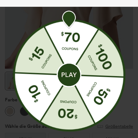
Farbe
Brazilian Sand
Wähle die Größe aus
(US)
Größentabelle