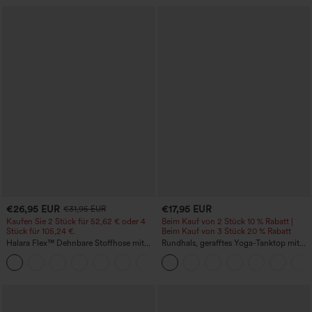
€26,95 EUR
€17,95 EUR
€31,95 EUR
Kaufen Sie 2 Stück für 52,62 € oder 4
Beim Kauf von 2 Stück 10 % Rabatt |
Stück für 105,24 €.
Beim Kauf von 3 Stück 20 % Rabatt
Halara Flex™ Dehnbare Stoffhose mit
Rundhals, gerafftes Yoga-Tanktop mit
hohem Bund, Waffelmuster,
Cool-Touch-Effekt – UPF50+
+21
Seitentaschen und weitem Bein