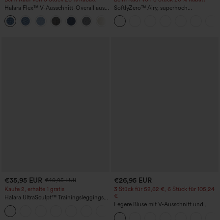
Halara Flex™ V-Ausschnitt-Overall aus
SoftlyZero™ Airy, superhoch
gewaschenem Denim mit Taschen –
geschnittene 2-in-1 InstantCool Yoga-
+1
lässig
Shorts 7" mit Taschen
€35,95 EUR
€26,95 EUR
€40,95 EUR
Kaufe 2, erhalte 1 gratis
3 Stück für 52,62 €, 6 Stück für 105,24
€
Halara UltraSculpt™ Trainingsleggings
mit hohem Bund – raffende Push-up-
Legere Bluse mit V-Ausschnitt und
+12
Po-Form, Bauchkontrolle, Taschen und
kurzen Puffärmeln
formende Passform