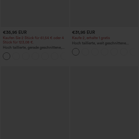
€35,95 EUR
€31,95 EUR
Kaufen Sie 2 Stück für 61,54 € oder 4
Kaufe 2, erhalte 1 gratis
Stück für 123,08 €.
Hoch taillierte, weit geschnittene
Hoch taillierte, gerade geschnittene,
Freizeithose aus Leinenmischung mit
legere Leinen-Optik-Hose mit Taschen
Kordelzug und Taschen
+5