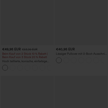
€49,95 EUR
€40,95 EUR
€53,95 EUR
Beim Kauf von 2 Stück 10 % Rabatt |
Lässiger Pullover mit U-Boot-Ausschnitt
Beim Kauf von 3 Stück 20 % Rabatt
und Fledermausärmeln.
Hoch taillierte, konische, einfarbige
Anzughose mit Seitentaschen
+8