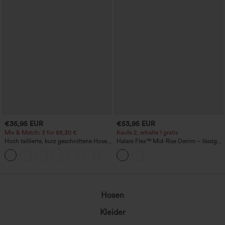
€35,95 EUR
€53,95 EUR
Mix & Match: 3 für 88,30 €
Kaufe 2, erhalte 1 gratis
Hoch taillierte, kurz geschnittene Hose
Halara Flex™ Mid-Rise Denim – lässige
mit Reißverschlusstasche in Leinenoptik
Ballon-Jogger mit Taschen
+7
Hosen
Kleider