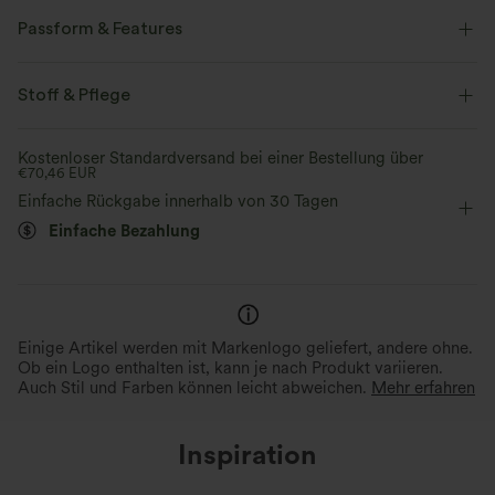
Passform & Features
U-Ausschnitt
überziehen
lässig
hüftlang
Stoff & Pflege
Manches 7/8
Zwei-Wege-Stretch
Doppelträger
Kostenloser Standardversand bei einer Bestellung über
€70,46 EUR
Einfache Rückgabe innerhalb von 30 Tagen
Einfache Bezahlung
Einige Artikel werden mit Markenlogo geliefert, andere ohne.
Ob ein Logo enthalten ist, kann je nach Produkt variieren.
Auch Stil und Farben können leicht abweichen.
Mehr erfahren
Inspiration