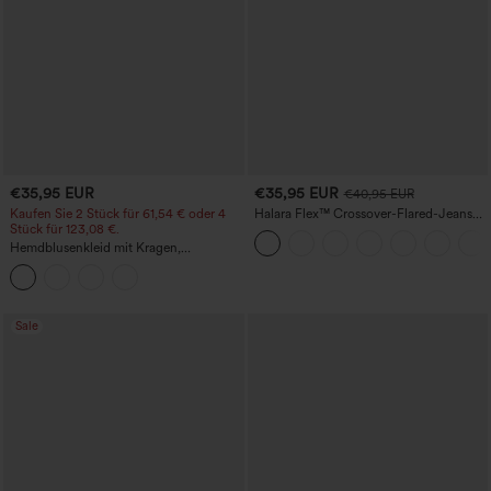
€35,95 EUR
€35,95 EUR
€40,95 EUR
Kaufen Sie 2 Stück für 61,54 € oder 4
Halara Flex™ Crossover-Flared-Jeans
Stück für 123,08 €.
aus elastischem Strick-Denim mit
hohem Bund und mehreren Taschen
Hemdblusenkleid mit Kragen,
Kappenärmeln, Taillengürtel,
geschwungenem Schlitzsaum, Midi-
Länge und Taschen
Sale