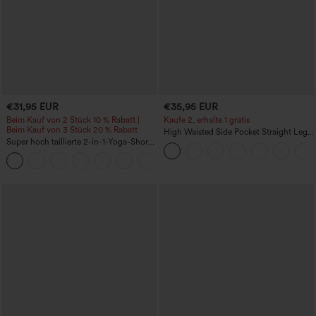
€31,95 EUR
€35,95 EUR
Beim Kauf von 2 Stück 10 % Rabatt |
Kaufe 2, erhalte 1 gratis
Beim Kauf von 3 Stück 20 % Rabatt
High Waisted Side Pocket Straight Leg
Super hoch taillierte 2-in-1-Yoga-Shorts
Work Pants
mit Gesäßtasche und Seitentasche-
+20
längere Länge