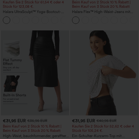
Kaufen Sie 2 Stück für 61,54 € oder 4
Beim Kauf von 2 Stück 10 % Rabatt |
Stück für 123,08 €.
Beim Kauf von 3 Stück 20 % Rabatt
Halara UltraSculpt™ Yoga-Bootcut-
Halara Flex™ High-Waist-Jeans mit
Leggings mit hoher Taille,
Bauchkontrolle, weitem Bein und
+11
bauchformender Unterstützung und
Taschen
Tasche
€31,95 EUR
€31,95 EUR
€35,95 EUR
€40,95 EUR
Beim Kauf von 2 Stück 10 % Rabatt |
Kaufen Sie 2 Stück für 52,62 € oder 4
Beim Kauf von 3 Stück 20 % Rabatt
Stück für 105,24 €.
High-Waist, bauchformender, geraffter
Ein-Schulter-Kurzarm-Top mit