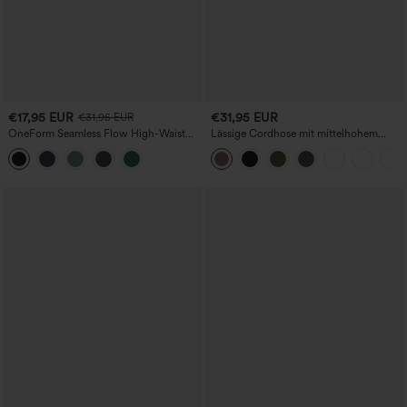
€17,95 EUR
€31,95 EUR
€31,95 EUR
OneForm Seamless Flow High-Waist
Lässige Cordhose mit mittelhohem
Yogaleggings – nahtlos, mit hoher
Bund, Reißverschluss und Seitentaschen
Taille, bauchformend und mit
Hebeeffekt für den Po