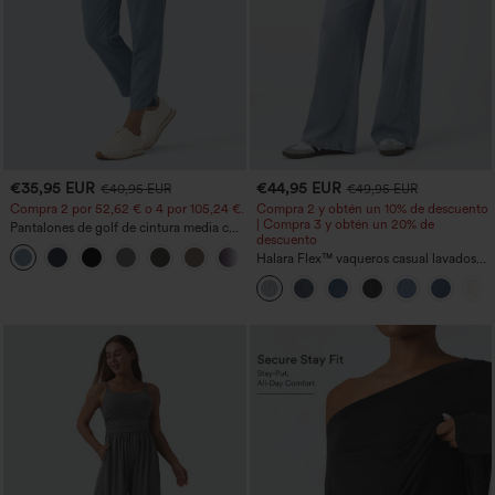
€35,95 EUR
€44,95 EUR
€40,95 EUR
€49,95 EUR
Compra 2 por 52,62 € o 4 por 105,24 €.
Compra 2 y obtén un 10% de descuento
| Compra 3 y obtén un 20% de
Pantalones de golf de cintura media con
descuento
cordón, dobladillo curvo, secado rápido,
+2
de corte cónico y con bolsillos - UPF40+
Halara Flex™ vaqueros casual lavados
asimétricos de tiro bajo con bolsillos
con cremallera, corte baggy y pierna
ancha