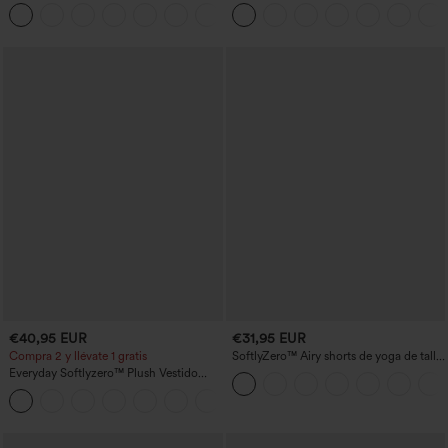
anchos plisados de tiro alto con bolsillos
entrenamiento moldeadores de talle alto
+21
en tela tipo gofre
con fruncido trasero que realza los
glúteos, control de abdomen y bolsillos
€40,95 EUR
€31,95 EUR
Compra 2 y llévate 1 gratis
SoftlyZero™ Airy shorts de yoga de talle
alto, fruncidos, InstantCool, 3'' con
Everyday Softlyzero™ Plush Vestido
bolsillos
deportivo sin espalda 2 en 1
+29
acampanado -Wannabe -Easy Peezy