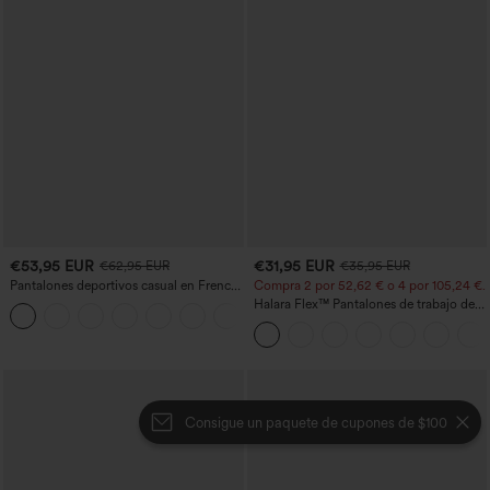
€53,95 EUR
€31,95 EUR
€62,95 EUR
€35,95 EUR
Pantalones deportivos casual en French
Compra 2 por 52,62 € o 4 por 105,24 €.
terry con estampado denim, tiro medio,
Halara Flex™ Pantalones de trabajo de
estilo jeans y bolsillos
talle alto, moldeadores del cuerpo, que
estilizan la cintura, con bolsillos, de
pierna ancha en micro‑waffle
Consigue un paquete de cupones de $100