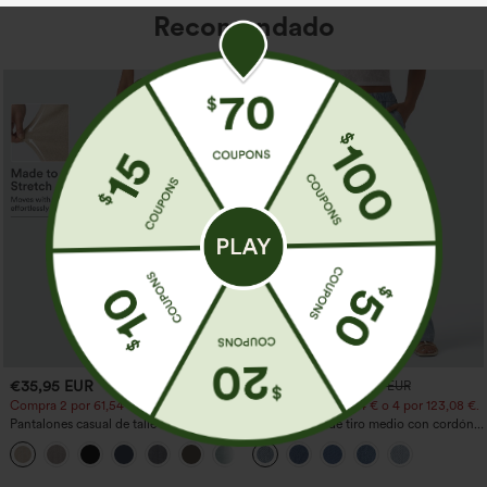
Recomendado
€35,95 EUR
€44,95 EUR
€49,95 EUR
Compra 2 por 61,54 € o 4 por 123,08 €.
Compra 2 por 61,54 € o 4 por 123,08 €.
Pantalones casual de talle alto y pierna
Jeans casual de tiro medio con cordón y
recta con tacto de lino y bolsillos
bolsillos
+5