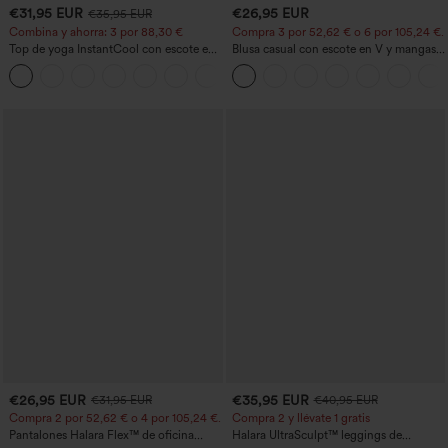
€31,95 EUR
€26,95 EUR
€35,95 EUR
Combina y ahorra: 3 por 88,30 €
Compra 3 por 52,62 € o 6 por 105,24 €.
Top de yoga InstantCool con escote en
Blusa casual con escote en V y mangas
U y bajo curvado - UPF50+
cortas abullonadas
€26,95 EUR
€35,95 EUR
€31,95 EUR
€40,95 EUR
Compra 2 por 52,62 € o 4 por 105,24 €.
Compra 2 y llévate 1 gratis
Pantalones Halara Flex™ de oficina
Halara UltraSculpt™ leggings de