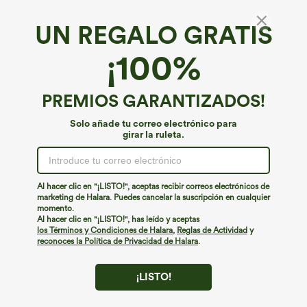
UN REGALO GRATIS
¡100%
PREMIOS GARANTIZADOS!
Solo añade tu correo electrónico para
girar la ruleta.
¡Ups!
No podemos encontrar la página que estás buscando.
Al hacer clic en "¡LISTO!", aceptas recibir correos electrónicos de
marketing de Halara. Puedes cancelar la suscripción en cualquier
momento.
Seguir comprando
Al hacer clic en "¡LISTO!", has leído y aceptas
los Términos y Condiciones de Halara
,
Reglas de Actividad
y
reconoces la Política de Privacidad de Halara
.
¡LISTO!