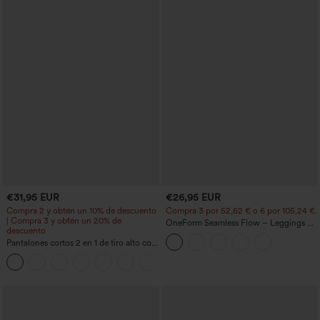
€31,95 EUR
€26,95 EUR
Compra 2 y obtén un 10% de descuento
Compra 3 por 52,62 € o 6 por 105,24 €.
| Compra 3 y obtén un 20% de
OneForm Seamless Flow – Leggings de
descuento
yoga sin costuras, tiro medio, control de
Pantalones cortos 2 en 1 de tiro alto con
abdomen y realce de glúteos
bolsillo interior y trasero
+25