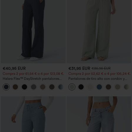
€40,95 EUR
€31,95 EUR
€35,95 EUR
Compra 2 por 61,54 € o 4 por 123,08 €.
Compra 2 por 52,62 € o 4 por 105,24 €.
Halara Flex™ DayStretch pantalones
Pantalones de tiro alto con cordón y
acampanados de trabajo de tiro medio
bolsillos, pernera ancha, holgados y de
+12
con bolsillo lateral con cremallera
estilo casual con tacto de lino.