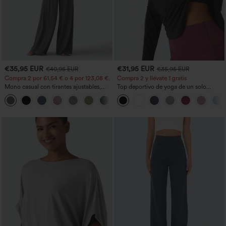
€35,95 EUR
€31,95 EUR
€40,95 EUR
€35,95 EUR
Compra 2 por 61,54 € o 4 por 123,08 €.
Compra 2 y llévate 1 gratis
Mono casual con tirantes ajustables,
Top deportivo de yoga de un solo
fruncidos, pierna ancha, tejido jaspeado
hombro, manga larga con agujero para
+10
y bolsillos - Easy Peezy
el pulgar, dobladillo curvo estilo high-
low (frente más corto, espalda más
larga), de secado rápido, con sujetador
incorporado