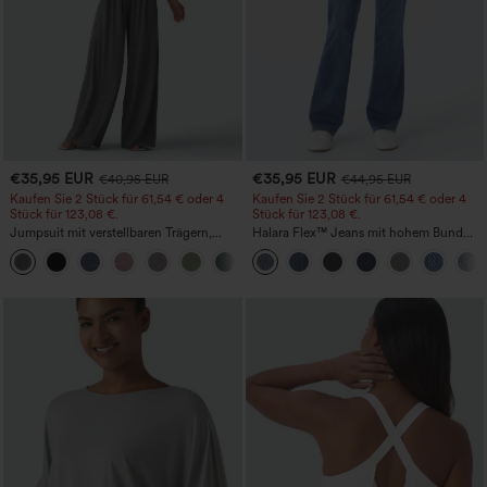
€35,95 EUR
€35,95 EUR
€40,95 EUR
€44,95 EUR
Kaufen Sie 2 Stück für 61,54 € oder 4
Kaufen Sie 2 Stück für 61,54 € oder 4
Stück für 123,08 €.
Stück für 123,08 €.
Jumpsuit mit verstellbaren Trägern,
Halara Flex™ Jeans mit hohem Bund
gerafftem Detail, weitem Bein und
und Taschen, gewaschener, lässiger
+10
meliertem Stoff, lässig, mit Taschen -
Bootcut
Easy Peezy