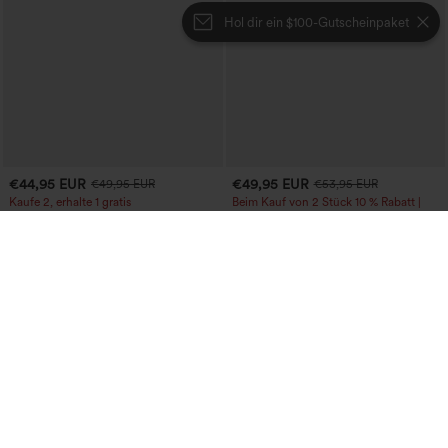
Hol dir ein $100-Gutscheinpaket
€44,95 EUR
€49,95 EUR
€49,95 EUR
€53,95 EUR
Kaufe 2, erhalte 1 gratis
Beim Kauf von 2 Stück 10 % Rabatt |
Beim Kauf von 3 Stück 20 % Rabatt
Boot-Ausschnitt, ärmelloser Work-
Jumpsuit mit seitlicher Bindung,
Hoch taillierte, konische, einfarbige
+8
kühlender Cool-Touch-Effekt, gestreift
Anzughose mit Seitentaschen
und mit Taschen – Easy Peezy Edition