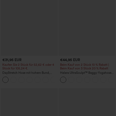
€31,95 EUR
€44,95 EUR
Kaufen Sie 2 Stück für 52,62 € oder 4
Beim Kauf von 2 Stück 10 % Rabatt |
Stück für 105,24 €.
Beim Kauf von 3 Stück 20 % Rabatt
DayStretch Hose mit hohem Bund,
Halara UltraSculpt™ Baggy-Yogahose
Barrel-Leg und Taschen
mit hohem Bund, Bauchkontrolle,
+5
Color-Block-Streifen und Taschen