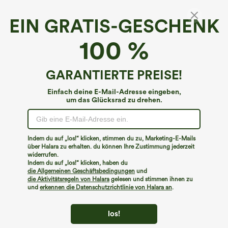
EIN GRATIS-GESCHENK
100 %
GARANTIERTE PREISE!
Einfach deine E-Mail-Adresse eingeben,
um das Glücksrad zu drehen.
Indem du auf „los!“ klicken, stimmen du zu, Marketing-E-Mails
über Halara zu erhalten. du können Ihre Zustimmung jederzeit
widerrufen.
€35,95 EUR
€31,95 EUR
€35,95 EUR
Indem du auf „los!“ klicken, haben du
Kaufe 2, erhalte 1 gratis
Kaufen Sie 2 Stück für 52,62 € oder 4
die Allgemeinen Geschäftsbedingungen
und
Stück für 105,24 €.
High Waisted Side Pocket Straight Leg
die Aktivitätsregeln von Halara
gelesen und stimmen ihnen zu
Work Pants
Halara Flex™ hoch taillierte,
und
erkennen die Datenschutzrichtlinie von Halara an
.
+23
figurformende Arbeitshose, die die Taille
schmaler wirken lässt, mit Taschen,
weitem Bein und Mikro-Waffelstruktur
los!