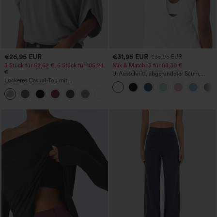
€26,95 EUR
€31,95 EUR
€35,95 EUR
3 Stück für 52,62 €, 6 Stück für 105,24
Mix & Match: 3 für 88,30 €
€
U-Ausschnitt, abgerundeter Saum,
Lockeres Casual-Top mit
InstantCool Yoga-Trägertop – UPF50+
Rundhalsausschnitt und
+1
Fledermausärmeln