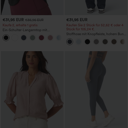
€31,95 EUR
€31,95 EUR
€35,95 EUR
Kaufe 2, erhalte 1 gratis
Kaufen Sie 2 Stück für 52,62 € oder 4
Stück für 105,24 €.
Ein-Schulter-Langarmtop mit
Daumenloch, geschwungener Saum
Stoffhose mit Knopfleiste, hohem Bund,
+3
(High-Low), schnell trocknend – Yoga-
mehreren Taschen und geradem Bein
Sporttop mit integriertem BH