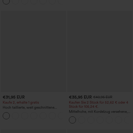
+16
€31,95 EUR
€35,95 EUR
€40,95 EUR
Kaufe 2, erhalte 1 gratis
Kaufen Sie 2 Stück für 52,62 € oder 4
Stück für 105,24 €.
Hoch taillierte, weit geschnittene
Freizeithose aus Leinenmischung mit
Mittelhohe, mit Kordelzug versehene,
+5
Kordelzug und Taschen
schnelltrocknende Golfhose mit schmal
zulaufendem Schnitt, abgerundetem
Saum und Taschen – UPF 40+