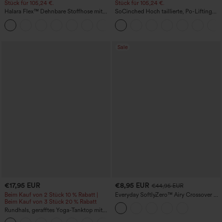
Stück für 105,24 €.
Stück für 105,24 €.
Halara Flex™ Dehnbare Stoffhose mit
SoCinched Hoch taillierte, Po-Lifting
hohem Bund, Waffelmuster,
7/8-Trainingsleggings mit
+21
Seitentaschen und weitem Bein
Bauchkontrolle und Seitentaschen
Sale
€17,95 EUR
€8,95 EUR
€44,95 EUR
Beim Kauf von 2 Stück 10 % Rabatt |
Everyday SoftlyZero™ Airy Crossover 2-
Beim Kauf von 3 Stück 20 % Rabatt
in-1 Mini-Tennisrock mit Seitentasche,
InstantCool – Lucid
Rundhals, gerafftes Yoga-Tanktop mit
Cool-Touch-Effekt – UPF50+