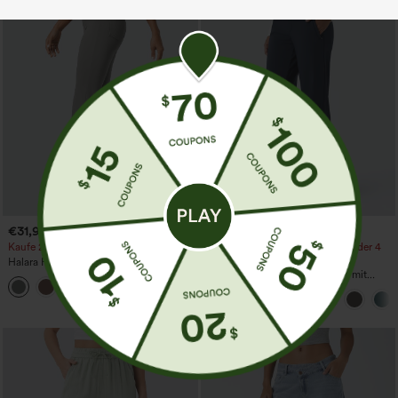
€31,95 EUR
€40,95 EUR
Kaufe 2, erhalte 1 gratis
Kaufen Sie 2 Stück für 61,54 € oder 4
Stück für 123,08 €.
Halara Flex™ Dehnbare Stoffhose mit
hohem Bund und Seitentasche hinten
Halara Flex™ DayStretch Hose mit
+13
mittlerer Bundhöhe, seitlicher
Reißverschlusstasche und
Work‑Flare‑Schnitt