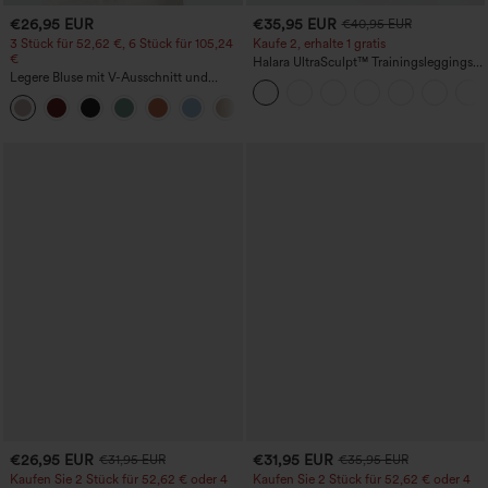
€26,95 EUR
€35,95 EUR
€40,95 EUR
3 Stück für 52,62 €, 6 Stück für 105,24
Kaufe 2, erhalte 1 gratis
€
Halara UltraSculpt™ Trainingsleggings
Legere Bluse mit V-Ausschnitt und
mit hohem Bund – raffende Push-up-
kurzen Puffärmeln
Po-Form, Bauchkontrolle, Taschen und
formende Passform
€26,95 EUR
€31,95 EUR
€31,95 EUR
€35,95 EUR
Kaufen Sie 2 Stück für 52,62 € oder 4
Kaufen Sie 2 Stück für 52,62 € oder 4