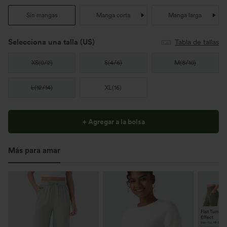
Sin mangas
Manga corta
Manga larga
Selecciona una talla
(US)
Tabla de tallas
XS
(
0/2
)
S
(
4/6
)
M
(
8/10
)
L
(
12/14
)
XL
(
16
)
+ Agregar a la bolsa
Más para amar