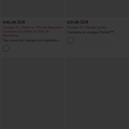
€40,95 EUR
€31,95 EUR
Compra 2 y obtén un 10% de descuento
Compra 2 y llévate 1 gratis
| Compra 3 y obtén un 20% de
Camiseta sin mangas Patitoff™
descuento
resistente al pelo de mascota con cuello
Top casual sin mangas con sujetador
redondo
integrado (copas B–E)