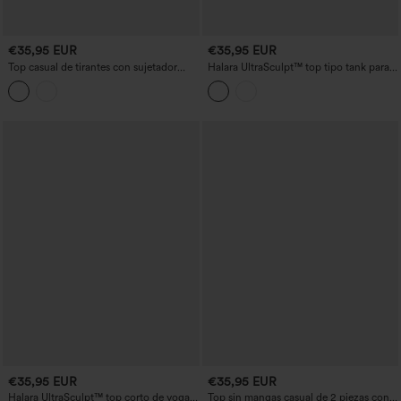
€35,95 EUR
€35,95 EUR
Top casual de tirantes con sujetador
Halara UltraSculpt™ top tipo tank para
incorporado y lazo halter en la espalda
yoga con copas moldeadas, efecto
push-up y sujeción ligera
€35,95 EUR
€35,95 EUR
Halara UltraSculpt™ top corto de yoga
Top sin mangas casual de 2 piezas con