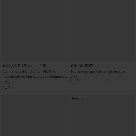
€22,95 EUR
€31,95 EUR
€31,95 EUR
Combina y ahorra: 3 por 88,30 €
Top sin mangas casual con escote
cuadrado y sujetador incorporado,
Top deportivo con sujetador integrado,
copas B-E
espalda en V y efecto alisador en las
axilas
Rebajas