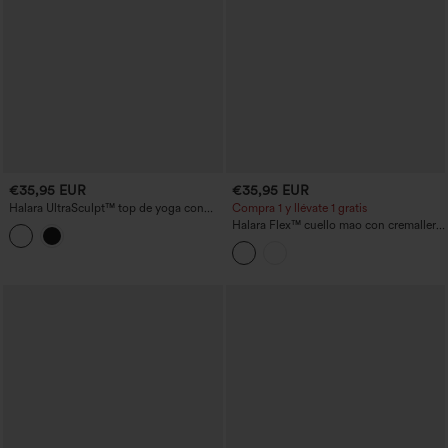
€35,95 EUR
€35,95 EUR
Halara UltraSculpt™ top de yoga con
Compra 1 y llévate 1 gratis
escote en V, efecto push-up, relleno fijo
Halara Flex™ cuello mao con cremallera,
y bajo con volante
Cool Touch, denim lavado, top tank de
tenis