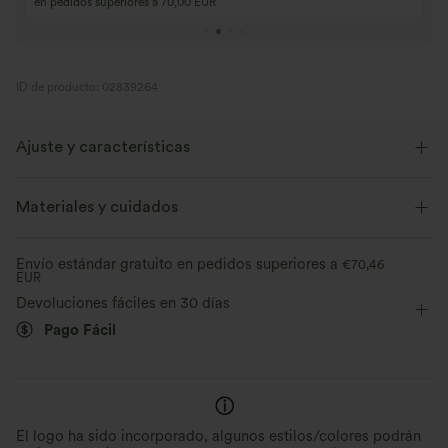
Compra 4 por 3, compra 8 por 6
Compra 9 por 6
ID de producto: 02839264
Ajuste y características
Corte ajustado
Cuello redondo
Fruncido
Materiales y cuidados
Fácil de poner
Casual
Por la cintura
Sin mangas
Envío estándar gratuito en pedidos superiores a
€70,46
EUR
Elasticidad alta
Elástico en 4 direcciones
Devoluciones fáciles en 30 días
Pago Fácil
El logo ha sido incorporado, algunos estilos/colores podrán