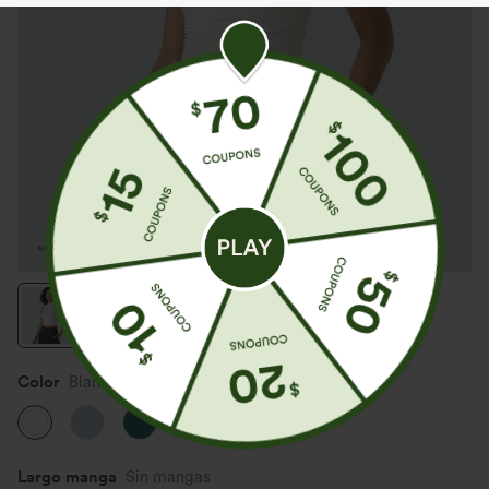
Color
Blanco
Largo manga
Sin mangas