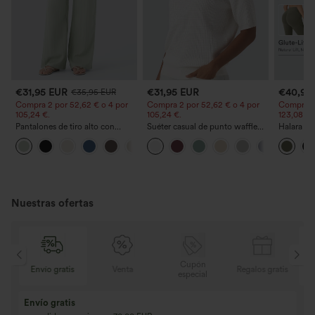
€31,95 EUR
€31,95 EUR
€40,95
€35,95 EUR
Compra 2 por 52,62 € o 4 por
Compra 2 por 52,62 € o 4 por
Compra 2 
105,24 €.
105,24 €.
123,08 €.
Pantalones de tiro alto con
Suéter casual de punto waffle
Halara Ul
cordón y bolsillos, pernera
con cuello redondo y manga
bootcut d
+15
ancha, holgados y de estilo
corta
con frunc
casual con tacto de lino.
glúteos, 
bolsillos
Nuestras ofertas
Cupón
is
Venta
Regalos gratis
Envío gratis
especial
Compra 2 y llévat
Compra 3 y llévate 1 gratis
Compra 3 por 2, Co