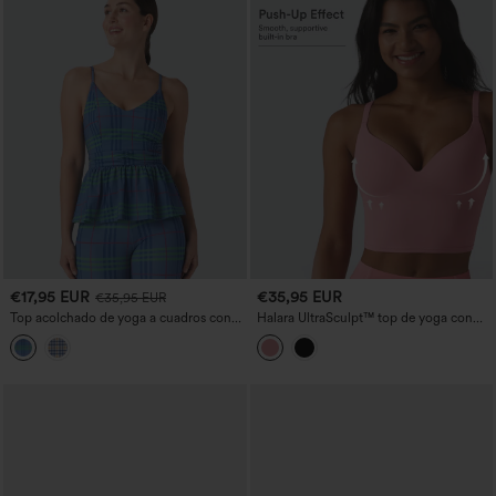
€17,95 EUR
€35,95 EUR
€35,95 EUR
Top acolchado de yoga a cuadros con
Halara UltraSculpt™ top de yoga con
volante en el bajo y tecnología Cool
efecto push-up, tirantes cruzados
Touch
ajustables y relleno no extraíble