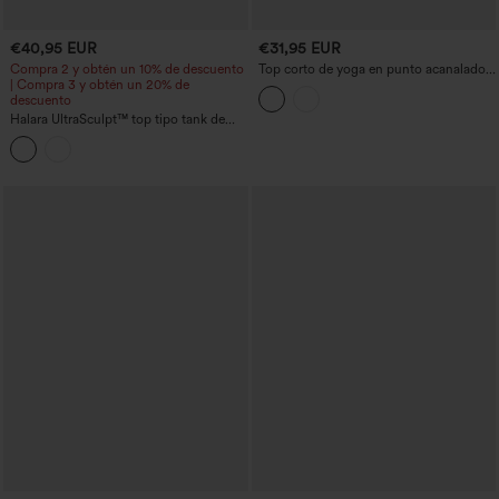
€40,95 EUR
€31,95 EUR
Compra 2 y obtén un 10% de descuento
Top corto de yoga en punto acanalado
| Compra 3 y obtén un 20% de
con sobreposición de malla retorcida y
descuento
sujetador integrado, tacto fresco y
tratamiento antiolor - UPF40+
Halara UltraSculpt™ top tipo tank de
yoga con escote en U y espalda
racerback a bloques de color, con
sujetador incorporado y bolsillo