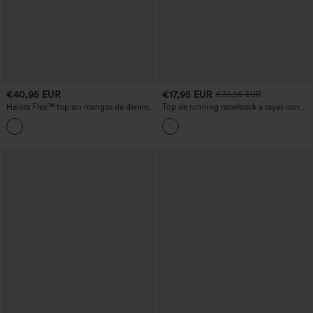
€40,95 EUR
€17,95 EUR
€35,95 EUR
Halara Flex™ top sin mangas de denim
Top de running racerback a rayas con
con cuello redondo
bajo curvo y tejido de secado rápido