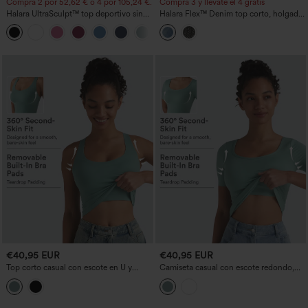
Compra 2 por 52,62 € o 4 por 105,24 €.
Compra 3 y llévate el 4 gratis
Halara UltraSculpt™ top deportivo sin
Halara Flex™ Denim top corto, holgado
mangas con escote redondo y bajo
y acolchado
+11
curvo
€40,95 EUR
€40,95 EUR
Top corto casual con escote en U y
Camiseta casual con escote redondo,
sujetador incorporado, copas B–E
mangas cortas y sujetador incorporado,
copas B-E