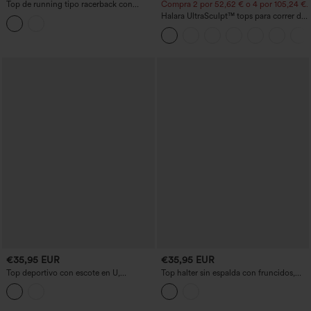
Top de running tipo racerback con
Compra 2 por 52,62 € o 4 por 105,24 €.
cordón en el bajo, sujetador integrado,
Halara UltraSculpt™ tops para correr de
tacto fresco y secado rápido — UPF50+
cuello redondo y espalda cruzada —
copas DD–F
€35,95 EUR
€35,95 EUR
Top deportivo con escote en U,
Top halter sin espalda con fruncidos,
sujetador integrado y espalda racerback
superposición de malla y sujetador
incorporado — top para resort