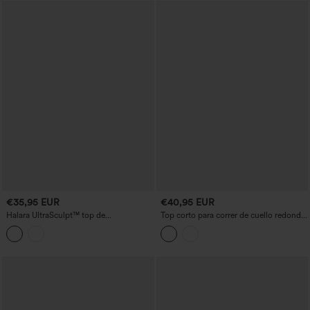
€35,95 EUR
€40,95 EUR
Halara UltraSculpt™ top de
Top corto para correr de cuello redondo
entrenamiento con sujetador integrado,
con sujetador incorporado, InstantCool,
espalda descubierta con tirantes
de secado rápido, con bolsillos -
cruzados y hebilla ajustable
UPF50+