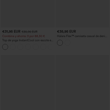
€31,95 EUR
€35,95 EUR
€35,95 EUR
Combina y ahorra: 3 por 88,30 €
Halara Flex™ camiseta casual de denim
con cuello redondo, manga corta y
Top de yoga InstantCool con escote en
bolsillo
U y bajo curvado - UPF50+