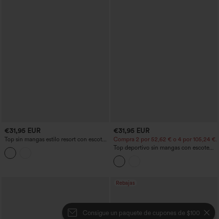
€31,95 EUR
€31,95 EUR
Top sin mangas estilo resort con escote
Compra 2 por 52,62 € o 4 por 105,24 €.
en V, bordado y bajo con volante
Top deportivo sin mangas con escote
redondo y estampado de leopardo
Rebajas
Consigue un paquete de cupones de $100