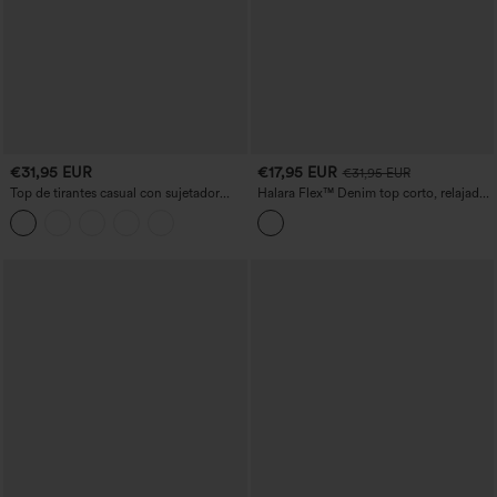
€31,95 EUR
€17,95 EUR
€31,95 EUR
Top de tirantes casual con sujetador
Halara Flex™ Denim top corto, relajado
incorporado y escote redondeado,
y acolchado
copas B-E