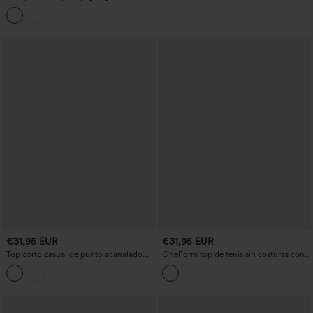
escote en V, espalda racerback,
dobladillo cruzado, sujetador integrado,
corte corto y tejido de tacto fresco —
UPF50+
€31,95 EUR
€31,95 EUR
Top corto casual de punto acanalado
OneForm top de tenis sin costuras con
con escote redondo, sujetador
cuello de solapa, bloque de color y
integrado y abertura (cut-out).
malla transpirable