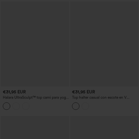
€31,95 EUR
€31,95 EUR
Halara UltraSculpt™ top cami para yoga,
Top halter casual con escote en V
refrescante y de secado rápido, con
profundo, espalda descubierta y
copas moldeadas - UPF50+
fruncido con cordón.