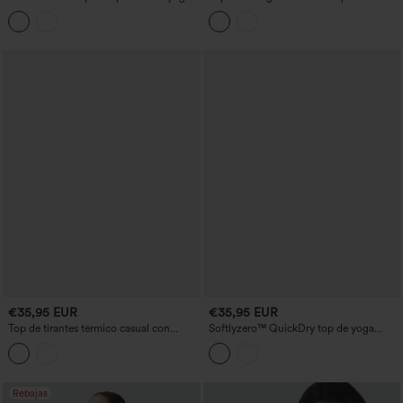
con estampado de leopardo, escote en
escote redondo, espalda estilo racer,
U, sujetador incorporado y detalles cut-
sujetador incorporado y tacto fresco -
out
UPF50+
€35,95 EUR
€35,95 EUR
Top de tirantes térmico casual con
Softlyzero™ QuickDry top de yoga
escote en V y efecto push-up - copas
racerback - con sujetador integrado y
D/DD/DDD/F
paneles de malla a contraste, conjunto
de 2 piezas
Rebajas