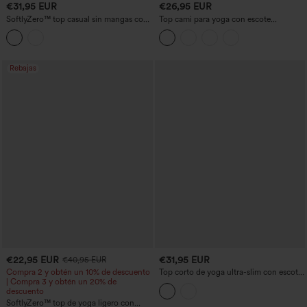
€31,95 EUR
€26,95 EUR
SoftlyZero™ top casual sin mangas con
Top cami para yoga con escote
escote en U aireado, tirantes ajustables y
redondeado, sujetador incorporado y
sujetador integrado — para copas B–D
dobladillo cruzado — de mayor
longitud
Rebajas
€22,95 EUR
€31,95 EUR
€40,95 EUR
Compra 2 y obtén un 10% de descuento
Top corto de yoga ultra-slim con escote
| Compra 3 y obtén un 20% de
en V, espalda con escote redondeado y
descuento
encaje en contraste.
SoftlyZero™ top de yoga ligero con