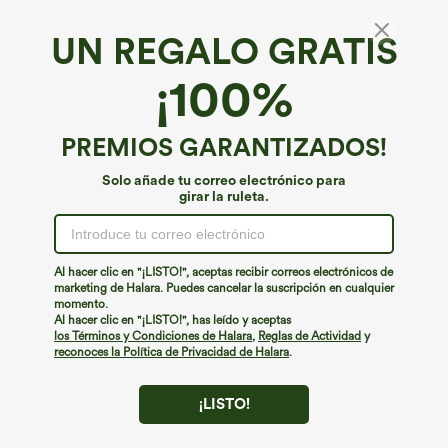
UN REGALO GRATIS
Top corto sin mangas ajustado con escote
¡100%
redondo y fruncido, estilo casual
4.5
(
352
)
PREMIOS GARANTIZADOS!
€22,95 EUR
Solo añade tu correo electrónico para
girar la ruleta.
Al hacer clic en "¡LISTO!", aceptas recibir correos electrónicos de
marketing de Halara. Puedes cancelar la suscripción en cualquier
momento.
Al hacer clic en "¡LISTO!", has leído y aceptas
los Términos y Condiciones de Halara
,
Reglas de Actividad
y
reconoces la Política de Privacidad de Halara
.
¡LISTO!