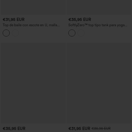
€31,95 EUR
€35,95 EUR
Top de baile con escote en U, malla
SoftlyZero™ top tipo tank para yoga
transpirable a contraste y sujetador
con sujetador incorporado, encaje en
integrado
contraste, espalda descubierta y detalle
cruzado
€35,95 EUR
€31,95 EUR
€35,95 EUR