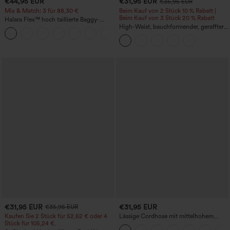
€44,95 EUR
€31,95 EUR
€35,95 EUR
Mix & Match: 3 für 88,30 €
Beim Kauf von 2 Stück 10 % Rabatt |
Beim Kauf von 3 Stück 20 % Rabatt
Halara Flex™ hoch taillierte Baggy-
Jeans mit Taschen, weitem Bein,
High-Waist, bauchformender, geraffter
+2
stonewashed, lässig
Midirock mit geschwungenem Saum, 2-
in-1 Fleece/PU, lässig
€31,95 EUR
€31,95 EUR
€35,95 EUR
Kaufen Sie 2 Stück für 52,62 € oder 4
Lässige Cordhose mit mittelhohem
Stück für 105,24 €.
Bund, Reißverschluss und Seitentaschen