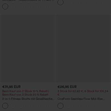
Taschen
Trainingskleid – Wannabe – Easy Peezy
+29
€31,95 EUR
€26,95 EUR
Beim Kauf von 2 Stück 10 % Rabatt |
3 Stück für 52,62 €, 6 Stück für 105,24
Beim Kauf von 3 Stück 20 % Rabatt
€
2-in-1-Fitness-Shorts mit Gesäßtasche
OneForm Seamless Flow Mid-Rise
und seitlicher versteckter Tasche 6,3 cm
Yoga-Leggings - mittelhoher Bund,
+25
bauchformend und mit Po-Lifting-
Effekt