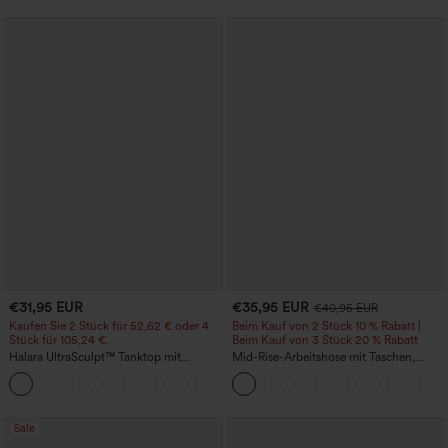
€31,95 EUR
€35,95 EUR
€40,95 EUR
Kaufen Sie 2 Stück für 52,62 € oder 4
Beim Kauf von 2 Stück 10 % Rabatt |
Stück für 105,24 €.
Beim Kauf von 3 Stück 20 % Rabatt
Halara UltraSculpt™ Tanktop mit
Mid-Rise-Arbeitshose mit Taschen,
Rundhalsausschnitt und
Barrel-Leg und weiter Passform
+11
geschwungenem Saum
Sale