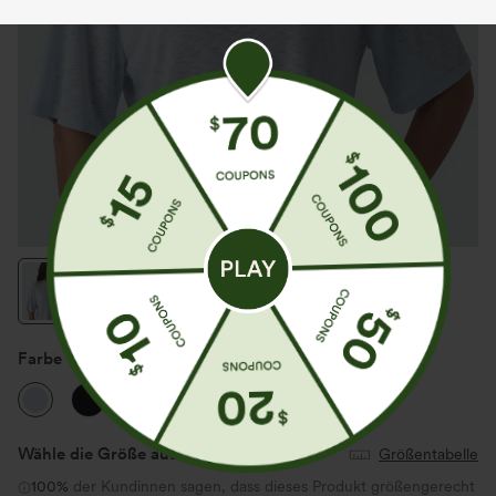
Farbe
Country Air
Wähle die Größe aus
(US)
Größentabelle
100%
der Kundinnen sagen, dass dieses Produkt größengerecht