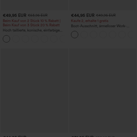
€49,95 EUR
€44,95 EUR
€53,95 EUR
€49,95 EUR
Beim Kauf von 2 Stück 10 % Rabatt |
Kaufe 2, erhalte 1 gratis
Beim Kauf von 3 Stück 20 % Rabatt
Boot-Ausschnitt, ärmelloser Work-
Hoch taillierte, konische, einfarbige
Jumpsuit mit seitlicher Bindung,
Anzughose mit Seitentaschen
kühlender Cool-Touch-Effekt, gestreift
+8
und mit Taschen – Easy Peezy Edition