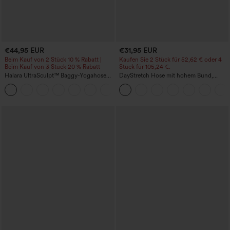
€44,95 EUR
€31,95 EUR
Beim Kauf von 2 Stück 10 % Rabatt |
Kaufen Sie 2 Stück für 52,62 € oder 4
Beim Kauf von 3 Stück 20 % Rabatt
Stück für 105,24 €.
Halara UltraSculpt™ Baggy-Yogahose
DayStretch Hose mit hohem Bund,
mit hohem Bund, Bauchkontrolle,
Barrel-Leg und Taschen
Color-Block-Streifen und Taschen