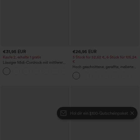
€31,95 EUR
€26,95 EUR
Kaufe 2, erhalte 1 gratis
3 Stück für 52,62 €, 6 Stück für 105,24
€
Lässiger Midi-Cordrock mit mittlerer
Bundhöhe und vorderseitiger
Hoch geschnittene, geraffte, melierte
+1
Klapptasche
Yoga-Pedal-Pusher-Joggers mit
Taschen
Hol dir ein $100-Gutscheinpaket