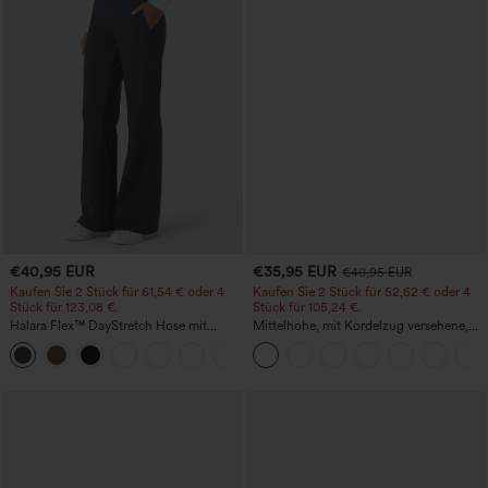
€40,95 EUR
€35,95 EUR
€40,95 EUR
Kaufen Sie 2 Stück für 61,54 € oder 4
Kaufen Sie 2 Stück für 52,62 € oder 4
Stück für 123,08 €.
Stück für 105,24 €.
Halara Flex™ DayStretch Hose mit
Mittelhohe, mit Kordelzug versehene,
mittlerer Bundhöhe, seitlicher
schnelltrocknende Golfhose mit schmal
+12
Reißverschlusstasche und
zulaufendem Schnitt, abgerundetem
Work‑Flare‑Schnitt
Saum und Taschen – UPF 40+