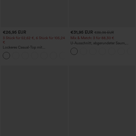
€26,95 EUR
€31,95 EUR
€35,95 EUR
3 Stück für 52,62 €, 6 Stück für 105,24
Mix & Match: 3 für 88,30 €
€
U-Ausschnitt, abgerundeter Saum,
Lockeres Casual-Top mit
InstantCool Yoga-Trägertop – UPF50+
Rundhalsausschnitt und
+1
Fledermausärmeln