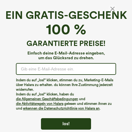
EIN GRATIS-GESCHENK
Kurzärmeliges Freizeitoberteil mit
100 %
Rundhalsausschnitt
€17,95 EUR
GARANTIERTE PREISE!
Einfach deine E-Mail-Adresse eingeben,
um das Glücksrad zu drehen.
Indem du auf „los!“ klicken, stimmen du zu, Marketing-E-Mails
über Halara zu erhalten. du können Ihre Zustimmung jederzeit
widerrufen.
Indem du auf „los!“ klicken, haben du
die Allgemeinen Geschäftsbedingungen
und
die Aktivitätsregeln von Halara
gelesen und stimmen ihnen zu
und
erkennen die Datenschutzrichtlinie von Halara an
.
los!