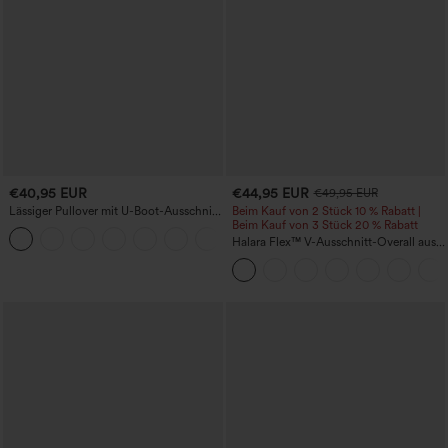
€40,95 EUR
€44,95 EUR
€49,95 EUR
Lässiger Pullover mit U-Boot-Ausschnitt
Beim Kauf von 2 Stück 10 % Rabatt |
und Fledermausärmeln.
Beim Kauf von 3 Stück 20 % Rabatt
+1
Halara Flex™ V-Ausschnitt-Overall aus
gewaschenem Denim mit Taschen –
lässig