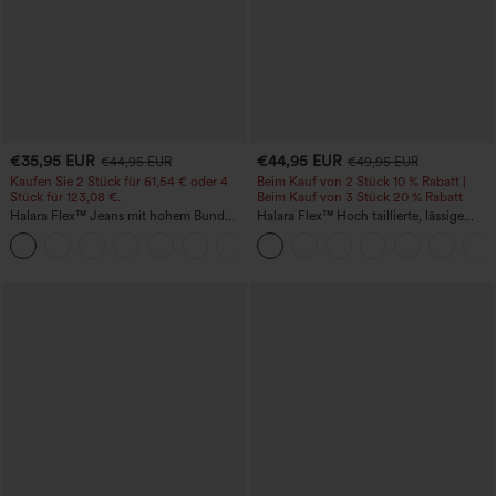
€35,95 EUR
€44,95 EUR
€44,95 EUR
€49,95 EUR
Kaufen Sie 2 Stück für 61,54 € oder 4
Beim Kauf von 2 Stück 10 % Rabatt |
Stück für 123,08 €.
Beim Kauf von 3 Stück 20 % Rabatt
Halara Flex™ Jeans mit hohem Bund
Halara Flex™ Hoch taillierte, lässige
und Taschen, gewaschener, lässiger
Jeans mit Taschen, umgekrempeltem
+5
Bootcut
Saum, weitem Bein und verwaschenem
Finish