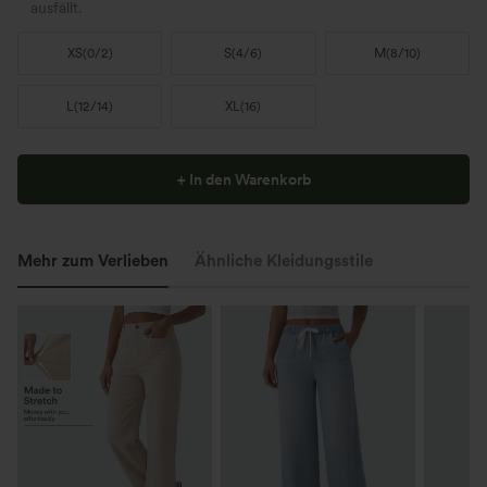
ausfällt.
XS
(
0/2
)
S
(
4/6
)
M
(
8/10
)
L
(
12/14
)
XL
(
16
)
+ In den Warenkorb
Mehr zum Verlieben
Ähnliche Kleidungsstile