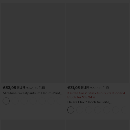
€53,95 EUR
€31,95 EUR
€62,95 EUR
€35,95 EUR
Mid-Rise-Sweatpants im Denim-Print
Kaufen Sie 2 Stück für 52,62 € oder 4
aus French Terry, lässig, mit Taschen
Stück für 105,24 €.
Halara Flex™ hoch taillierte,
figurformende Arbeitshose, die die Taille
schmaler wirken lässt, mit Taschen,
weitem Bein und Mikro-Waffelstruktur