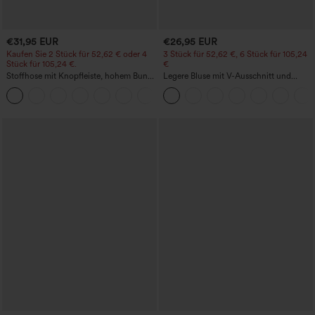
€31,95 EUR
€26,95 EUR
Kaufen Sie 2 Stück für 52,62 € oder 4
3 Stück für 52,62 €, 6 Stück für 105,24
Stück für 105,24 €.
€
Stoffhose mit Knopfleiste, hohem Bund,
Legere Bluse mit V-Ausschnitt und
mehreren Taschen und geradem Bein
kurzen Puffärmeln
+23