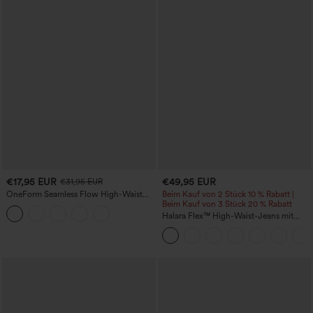
€17,95 EUR
€49,95 EUR
€31,95 EUR
OneForm Seamless Flow High-Waist
Beim Kauf von 2 Stück 10 % Rabatt |
Yogaleggings – nahtlos, mit hoher
Beim Kauf von 3 Stück 20 % Rabatt
Taille, bauchformend und mit
Halara Flex™ High-Waist-Jeans mit
Hebeeffekt für den Po
Bauchkontrolle, weitem Bein und
Taschen