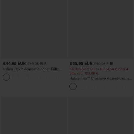
€44,95 EUR
€35,95 EUR
€49,95 EUR
€40,95 EUR
Halara Flex™ Jeans mit hoher Taille,
Kaufen Sie 2 Stück für 61,54 € oder 4
Taschen, geradem Bein und Used-Look
Stück für 123,08 €.
+3
Halara Flex™ Crossover-Flared-Jeans
aus elastischem Strick-Denim mit
hohem Bund und mehreren Taschen