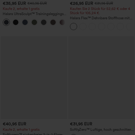
€35,95 EUR
€26,95 EUR
€40,95 EUR
€31,95 EUR
Kaufe 2, erhalte 1 gratis
Kaufen Sie 2 Stück für 52,62 € oder 4
Stück für 105,24 €.
Halara UltraSculpt™ Trainingsleggings
mit hohem Bund – raffende Push-up-
Halara Flex™ Dehnbare Stoffhose mit
+11
Po-Form, Bauchkontrolle, Taschen und
hohem Bund, Waffelmuster,
formende Passform
Seitentaschen und weitem Bein
€40,95 EUR
€31,95 EUR
Kaufe 2, erhalte 1 gratis
SoftlyZero™ Luftige, hoch geschnittene,
geraffte InstantCool-Yogashorts 3'' mit
Softlyzero™ rückenfreies 2-in-1-Flare-