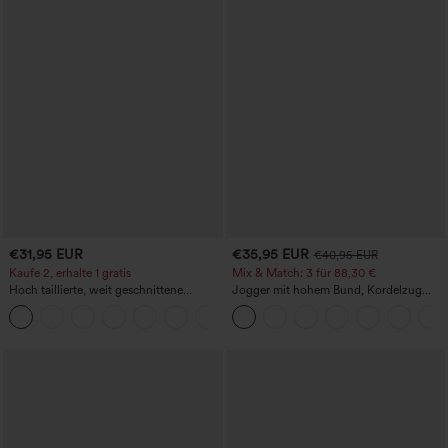
€31,95 EUR
€35,95 EUR
€40,95 EUR
Kaufe 2, erhalte 1 gratis
Mix & Match: 3 für 88,30 €
Hoch taillierte, weit geschnittene
Jogger mit hohem Bund, Kordelzug
Freizeithose aus Leinenmischung mit
und Raffung, schmal zulaufend,
+5
Kordelzug und Taschen
schnelltrocknend mit kühlendem Griff,
mit Taschen - UPF40+