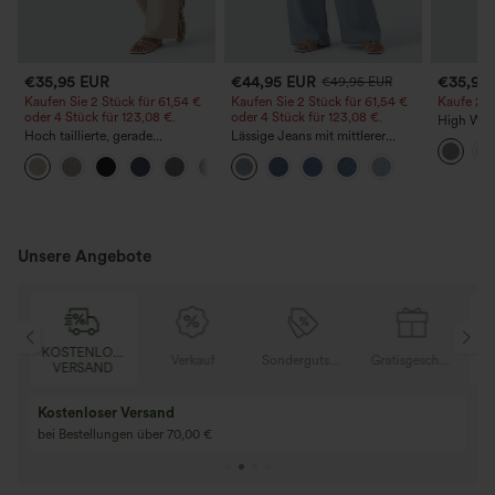
€35,95 EUR
€44,95 EUR
€35,95
€49,95 EUR
Kaufen Sie 2 Stück für 61,54 €
Kaufen Sie 2 Stück für 61,54 €
Kaufe 2, e
oder 4 Stück für 123,08 €.
oder 4 Stück für 123,08 €.
High Wais
Hoch taillierte, gerade
Lässige Jeans mit mittlerer
Straight 
geschnittene, legere Leinen-
Bundhöhe, Kordelzug und
+5
Optik-Hose mit Taschen
Taschen
Unsere Angebote
OSER
KOSTENLOSER
Verkauf
Sondergutschein
Gratisgeschenke
D
VERSAND
Kaufen Sie 2 und 
Kaufe 3 und erhalte 1 gratis
gratis
Kaufen Sie 4 für 3, kaufen Sie 8 für 6
Kaufe 3 für 2, Kauf
für 6