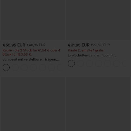
€35,95 EUR
€31,95 EUR
€40,95 EUR
€35,95 EUR
Kaufen Sie 2 Stück für 61,54 € oder 4
Kaufe 2, erhalte 1 gratis
Stück für 123,08 €.
Ein-Schulter-Langarmtop mit
Jumpsuit mit verstellbaren Trägern,
Daumenloch, geschwungener Saum
gerafftem Detail, weitem Bein und
(High-Low), schnell trocknend – Yoga-
+10
meliertem Stoff, lässig, mit Taschen -
Sporttop mit integriertem BH
Easy Peezy