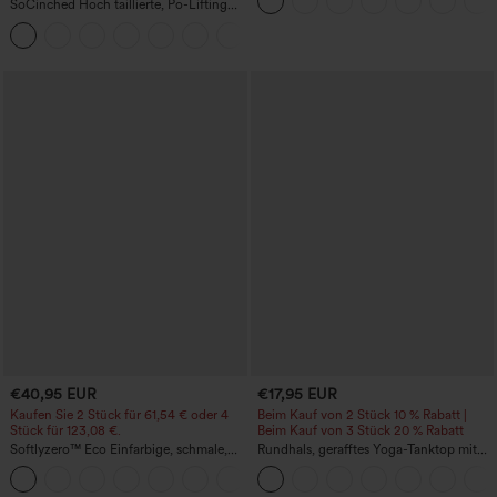
SoCinched Hoch taillierte, Po-Lifting
7/8-Trainingsleggings mit
+16
Bauchkontrolle und Seitentaschen
€40,95 EUR
€17,95 EUR
Kaufen Sie 2 Stück für 61,54 € oder 4
Beim Kauf von 2 Stück 10 % Rabatt |
Stück für 123,08 €.
Beim Kauf von 3 Stück 20 % Rabatt
Softlyzero™ Eco Einfarbige, schmale,
Rundhals, gerafftes Yoga-Tanktop mit
hoch taillierte Wanderhose mit
Cool-Touch-Effekt – UPF50+
+10
mehreren Taschen