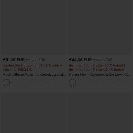
€31,95 EUR
€44,95 EUR
€35,95 EUR
€49,95 EUR
Kaufen Sie 2 Stück für 52,62 € oder 4
Beim Kauf von 2 Stück 10 % Rabatt |
Stück für 105,24 €.
Beim Kauf von 3 Stück 20 % Rabatt
Hochtaillierte Hose mit Kordelzug und
Halara Flex™ Asymmetrische Low-Rise-
Taschen, weitem Bein, lässig und locker
Jeans mit Reißverschlusstaschen,
+15
in Leinenoptik
Baggy-Stil, weitem Bein, gewaschen,
lässig