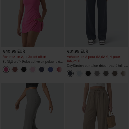
€40,95 EUR
€31,95 EUR
Achetez-en 2, le 3e est offert
Achetez-en 2 pour 52,62 €, 4 pour
105,24 €
SoftlyZero™ Robe active en peluche dos
nu — Édition Hyper Facile
DayStretch pantalon décontracté taille
+29
haute avec poches et coupe droite