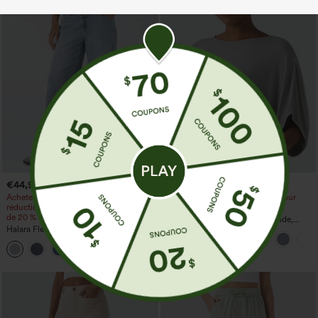
€44,95 EUR
€26,95 EUR
€49,95 EUR
Achetez-en 2 et bénéficiez de 10 % de
Achetez-en 3 pour 52,62 €, 6 pour
réduction | Achetez-en 3 et bénéficiez
105,24 €
de 20 % de réduction
Top décontracté à encolure ronde,
Halara Flex™ Jeans délavés
manches chauve-souris et coupe ample
décontractés, coupe baggy à jambe
+5
large, taille basse asymétrique, poches
zippées