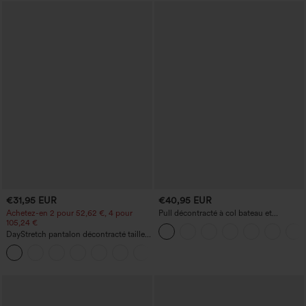
€31,95 EUR
€40,95 EUR
Achetez-en 2 pour 52,62 €, 4 pour
Pull décontracté à col bateau et
105,24 €
manches chauve-souris
DayStretch pantalon décontracté taille
haute à jambe en forme de tonneau
+5
avec poches