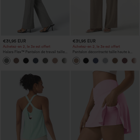
€31,95 EUR
€31,95 EUR
Achetez-en 2, le 3e est offert
Achetez-en 2, le 3e est offert
Halara Flex™ Pantalon de travail taille
Pantalon décontracté taille haute à
haute avec poche latérale arrière et
cordon, coupe large en mélange de lin,
+13
légère coupe évasée
avec poches