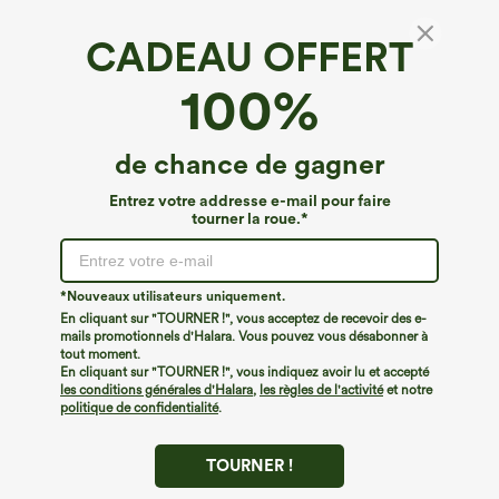
CADEAU OFFERT
100%
de chance de gagner
Entrez votre addresse e-mail pour faire
tourner la roue.*
*Nouveaux utilisateurs uniquement.
En cliquant sur "TOURNER !", vous acceptez de recevoir des e-
mails promotionnels d'Halara. Vous pouvez vous désabonner à
€35,95 EUR
€35,95 EUR
€40,95 EUR
tout moment.
Achetez-en 2 pour 61,54 € ou 4 pour
Achetez-en 2, le 3e est offert
En cliquant sur "TOURNER !", vous indiquez avoir lu et accepté
123,08 €.
Pantalon de travail Halara Flex™
les conditions générales d'Halara
,
les règles de l'activité
et notre
Combinaison décontractée chinée à
DayStretch à taille haute, avec poches et
politique de confidentialité
.
bretelles réglables, fronces et jambes
coupe droite
+10
larges, avec poches — facile comme
tout
TOURNER !