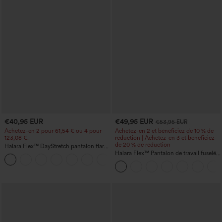
€40,95 EUR
€49,95 EUR
€53,95 EUR
Achetez-en 2 pour 61,54 € ou 4 pour
Achetez-en 2 et bénéficiez de 10 % de
123,08 €.
réduction | Achetez-en 3 et bénéficiez
de 20 % de réduction
Halara Flex™ DayStretch pantalon flare
de travail, taille mi-haute, poche latérale
Halara Flex™ Pantalon de travail fuselé,
+12
zippée
uni, taille haute, avec poches