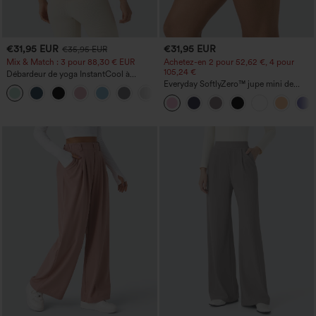
€31,95 EUR
€31,95 EUR
€35,95 EUR
Mix & Match : 3 pour 88,30 € EUR
Achetez-en 2 pour 52,62 €, 4 pour
105,24 €
Débardeur de yoga InstantCool à
encolure en U et ourlet arrondi –
Everyday SoftlyZero™ jupe mini de
UPF50+
tennis aérée à pans croisés 2-en-1 avec
poche latérale et toucher frais - Lucid-
UPF50+