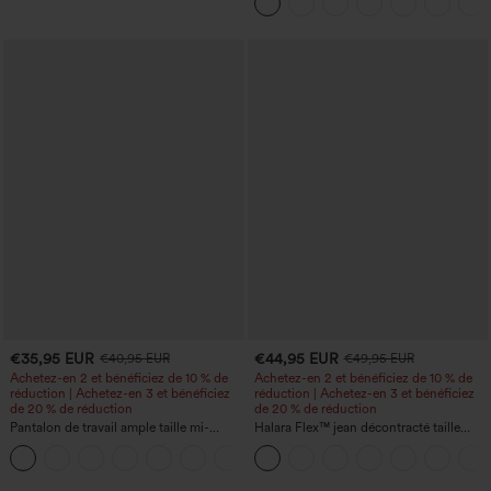
avec poches — longueur allongée
€35,95 EUR
€44,95 EUR
€40,95 EUR
€49,95 EUR
Achetez-en 2 et bénéficiez de 10 % de
Achetez-en 2 et bénéficiez de 10 % de
réduction | Achetez-en 3 et bénéficiez
réduction | Achetez-en 3 et bénéficiez
de 20 % de réduction
de 20 % de réduction
Pantalon de travail ample taille mi-
Halara Flex™ jean décontracté taille
haute, coupe « barrel » (jambe en forme
haute, large, avec poches, ourlet
+3
de tonneau) avec poches
retroussé et effet délavé