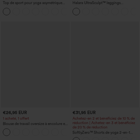
Top de sport pour yoga asymétrique
Halara UltraSculpt™ leggings
(une épaule) à manches longues avec
d'entraînement taille haute — fronces
+3
ouverture pour le pouce, ourlet arrondi
liftantes pour le fessier, maintien gainant
haut-bas, séchage rapide, soutien-gorge
du ventre et poche
intégré.
€26,95 EUR
€31,95 EUR
1 acheté, 1 offert
Achetez-en 2 et bénéficiez de 10 % de
réduction | Achetez-en 3 et bénéficiez
Blouse de travail oversize à encolure en
de 20 % de réduction
V, manches courtes, en tissu
+1
anti‑froissage
SoftlyZero™ Shorts de yoga 2-en-1
InstantCool, super taille haute, aérés, 5''