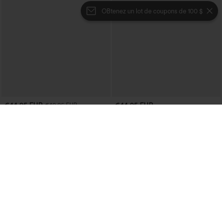
OBtenez un lot de coupons de 100 $
€44,95 EUR
€44,95 EUR
€49,95 EUR
Achetez-en 2 et bénéficiez de 10 % de
Achetez-en 2 et bénéficiez de 10 % de
réduction | Achetez-en 3 et bénéficiez
réduction | Achetez-en 3 et bénéficiez
de 20 % de réduction
de 20 % de réduction
Halara Flex™ Salopette décontractée en
Halara UltraSculpt™ pantalon baggy de
denim lavé à encolure en V avec poche
yoga taille haute à effet gainant pour le
+1
ventre, à rayures color block, avec
poches