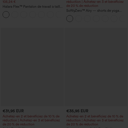
105,24 €
réduction | Achetez-en 3 et bénéficiez
de 20 % de réduction
Halara Flex™ Pantalon de travail à taille
haute, jambe large, avec poches, en
SoftlyZero™ Airy — shorts de yoga
+21
maille gaufrée
super taille haute 2-en-1 InstantCool
avec poches
€31,95 EUR
€35,95 EUR
Achetez-en 2 et bénéficiez de 10 % de
Achetez-en 2 et bénéficiez de 10 % de
réduction | Achetez-en 3 et bénéficiez
réduction | Achetez-en 3 et bénéficiez
de 20 % de réduction
de 20 % de réduction