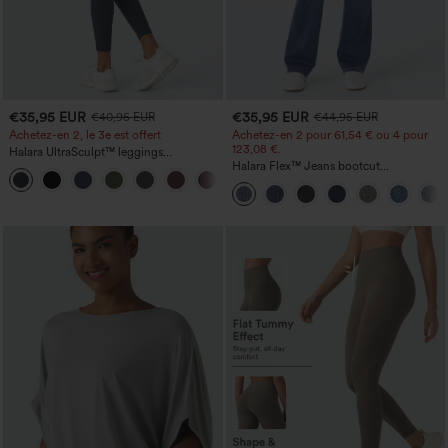
€35,95 EUR
€35,95 EUR
€40,95 EUR
€44,95 EUR
Achetez-en 2, le 3e est offert
Achetez-en 2 pour 61,54 € ou 4 pour
123,08 €.
Halara UltraSculpt™ leggings
d'entraînement taille haute — fronces
Halara Flex™ Jeans bootcut
+11
liftantes pour le fessier, maintien gainant
décontractés taille haute, effet délavé,
du ventre et poche
avec poches