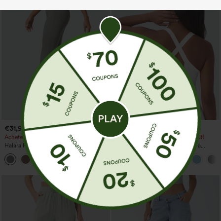
€31,95 EUR
€31,95 EUR
€35,95 EUR
Achetez-en 2, le 3e est offert
Mix & Match : 3 pour 88,30 € EUR
Halara Flex™ Pantalon de travail taille
Débardeur de yoga InstantCool à
haute avec poche latérale arrière et
encolure en U et ourlet arrondi –
+13
légère coupe évasée
UPF50+