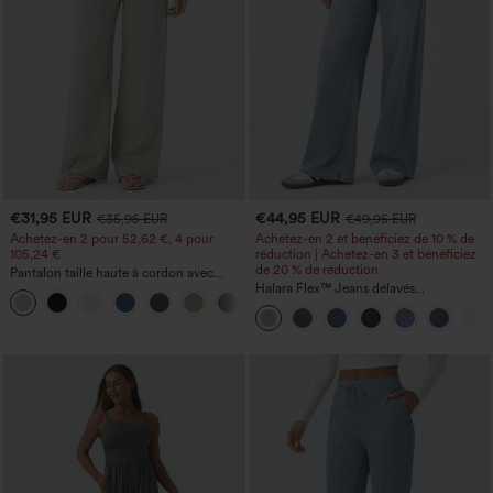
€31,95 EUR
€44,95 EUR
€35,95 EUR
€49,95 EUR
Achetez-en 2 pour 52,62 €, 4 pour
Achetez-en 2 et bénéficiez de 10 % de
105,24 €
réduction | Achetez-en 3 et bénéficiez
de 20 % de réduction
Pantalon taille haute à cordon avec
poches, jambe large et coupe ample,
Halara Flex™ Jeans délavés
+15
style décontracté, effet lin
décontractés, coupe baggy à jambe
large, taille basse asymétrique, poches
zippées