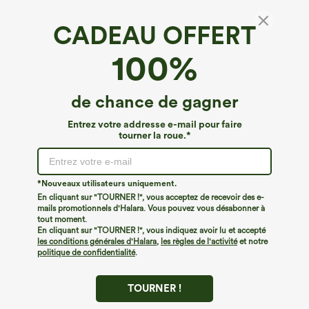
CADEAU OFFERT
100%
de chance de gagner
Entrez votre addresse e-mail pour faire
tourner la roue.*
*Nouveaux utilisateurs uniquement.
En cliquant sur "TOURNER !", vous acceptez de recevoir des e-
mails promotionnels d'Halara. Vous pouvez vous désabonner à
€35,95 EUR
€40,95 EUR
tout moment.
Achetez-en 2, le 3e est offert
Achetez-en 2 pour 61,54 € ou 4 pour
En cliquant sur "TOURNER !", vous indiquez avoir lu et accepté
123,08 €.
Pantalon de travail Halara Flex™
les conditions générales d'Halara
,
les règles de l'activité
et notre
DayStretch à taille haute, avec poches et
Halara Flex™ DayStretch pantalon flare
politique de confidentialité
.
+23
coupe droite
de travail, taille mi-haute, poche latérale
zippée
TOURNER !