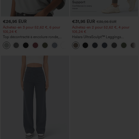
€26,95 EUR
€31,95 EUR
€35,95 EUR
Achetez-en 3 pour 52,62 €, 6 pour
Achetez-en 2 pour 52,62 €, 4 pour
105,24 €
105,24 €
Top décontracté à encolure ronde,
Halara UltraSculpt™ Leggings
manches chauve-souris et coupe ample
d'entraînement sculptants taille haute,
+1
effet ventre plat, avec poche