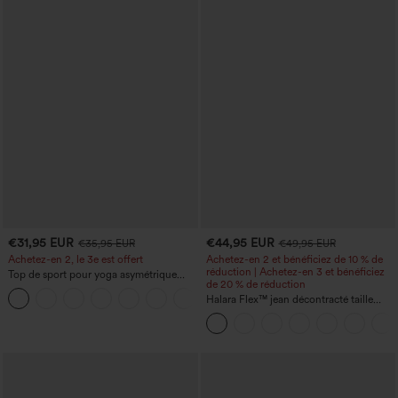
€31,95 EUR
€44,95 EUR
€35,95 EUR
€49,95 EUR
Achetez-en 2, le 3e est offert
Achetez-en 2 et bénéficiez de 10 % de
réduction | Achetez-en 3 et bénéficiez
Top de sport pour yoga asymétrique
de 20 % de réduction
(une épaule) à manches longues avec
+3
ouverture pour le pouce, ourlet arrondi
Halara Flex™ jean décontracté taille
haut-bas, séchage rapide, soutien-gorge
haute, large, avec poches, ourlet
intégré.
retroussé et effet délavé