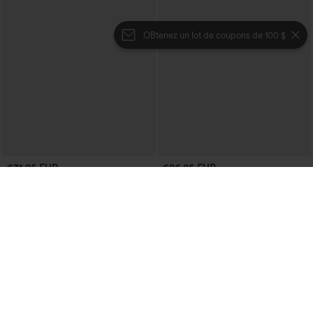
OBtenez un lot de coupons de 100 $
€31,95 EUR
€26,95 EUR
Achetez-en 2, le 3e est offert
Achetez-en 3 pour 52,62 €, 6 pour
105,24 €
Jupe midi décontractée en velours
côtelé, taille mi-haute, poches avant
Blouse décontractée à col en V et
+1
latérales à rabat
manches courtes bouffantes