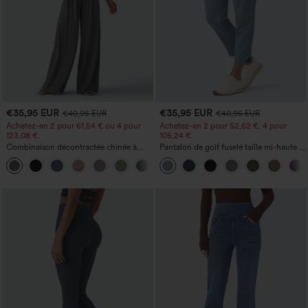
€35,95 EUR
€35,95 EUR
€40,95 EUR
€40,95 EUR
Achetez-en 2 pour 61,54 € ou 4 pour
Achetez-en 2 pour 52,62 €, 4 pour
123,08 €.
105,24 €
Combinaison décontractée chinée à
Pantalon de golf fuselé taille mi-haute à
bretelles réglables, fronces et jambes
cordon, ourlet incurvé, séchage rapide,
+10
larges, avec poches — facile comme
avec poches — UPF40+
tout