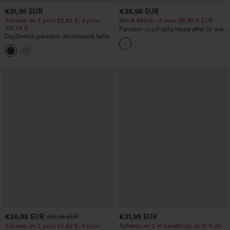
€31,95 EUR
€35,95 EUR
Achetez-en 2 pour 52,62 €, 4 pour
Mix & Match : 3 pour 88,30 € EUR
105,24 €
Pantalon court taille haute effet lin avec
DayStretch pantalon décontracté taille
poche zippée
haute avec poches et coupe droite
+23
€26,95 EUR
€31,95 EUR
€31,95 EUR
Achetez-en 2 pour 52,62 €, 4 pour
Achetez-en 2 et bénéficiez de 10 % de