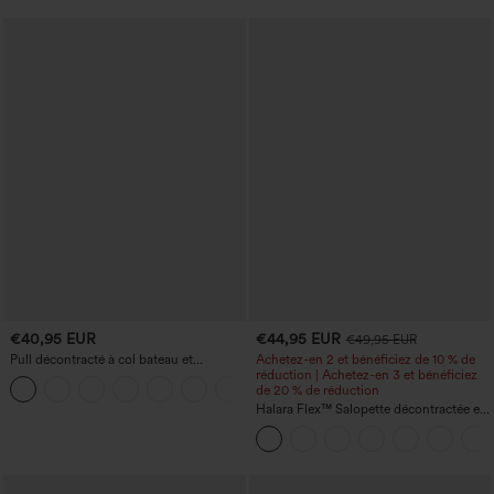
€40,95 EUR
€44,95 EUR
€49,95 EUR
Pull décontracté à col bateau et
Achetez-en 2 et bénéficiez de 10 % de
manches chauve-souris
réduction | Achetez-en 3 et bénéficiez
+1
de 20 % de réduction
Halara Flex™ Salopette décontractée en
denim lavé à encolure en V avec poche