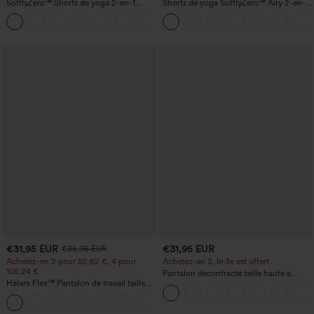
SoftlyZero™ Shorts de yoga 2-en-1
Shorts de yoga SoftlyZero™ Airy 2-en-1
InstantCool, super taille haute, aérés, 5''
InstantCool, super taille haute, 7" avec
+20
avec poches — longueur allongée
poches
€31,95 EUR
€31,95 EUR
€35,95 EUR
Achetez-en 2 pour 52,62 €, 4 pour
Achetez-en 2, le 3e est offert
105,24 €
Pantalon décontracté taille haute à
Halara Flex™ Pantalon de travail taille
cordon, coupe large en mélange de lin,
haute sculptant la silhouette, gainant la
avec poches
+10
taille, avec poches, jambe large en
micro-gaufre