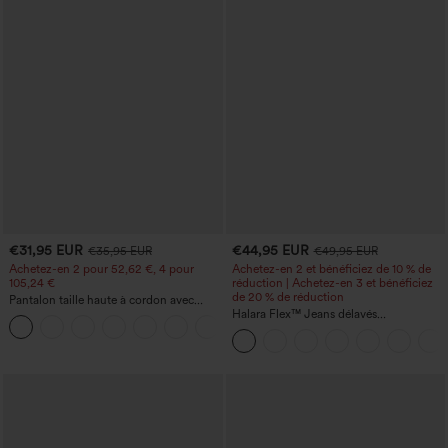
€31,95 EUR
€44,95 EUR
€35,95 EUR
€49,95 EUR
Achetez-en 2 pour 52,62 €, 4 pour
Achetez-en 2 et bénéficiez de 10 % de
105,24 €
réduction | Achetez-en 3 et bénéficiez
de 20 % de réduction
Pantalon taille haute à cordon avec
poches, jambe large et coupe ample,
Halara Flex™ Jeans délavés
+15
style décontracté, effet lin
décontractés, coupe baggy à jambe
large, taille basse asymétrique, poches
zippées