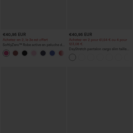
€40,95 EUR
€40,95 EUR
Achetez-en 2, le 3e est offert
Achetez-en 2 pour 61,54 € ou 4 pour
123,08 €.
SoftlyZero™ Robe active en peluche dos
nu — Édition Hyper Facile
DayStretch pantalon cargo slim taille
+29
haute, poches zippées, uni