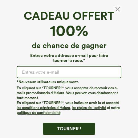
CADEAU OFFERT
Top caraco de yoga à encolure dégagée,
100%
soutien-gorge intégré et ourlet croisé —
longueur allongée
€26,95 EUR
de chance de gagner
Entrez votre addresse e-mail pour faire
tourner la roue.*
*Nouveaux utilisateurs uniquement.
En cliquant sur "TOURNER !", vous acceptez de recevoir des e-
mails promotionnels d'Halara. Vous pouvez vous désabonner à
tout moment.
En cliquant sur "TOURNER !", vous indiquez avoir lu et accepté
les conditions générales d'Halara
,
les règles de l'activité
et notre
politique de confidentialité
.
TOURNER !