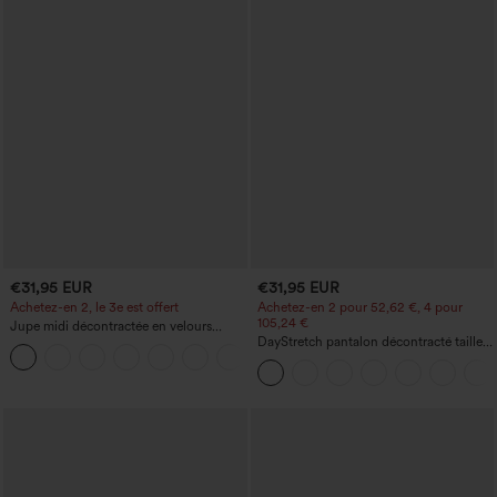
€31,95 EUR
€31,95 EUR
Achetez-en 2, le 3e est offert
Achetez-en 2 pour 52,62 €, 4 pour
105,24 €
Jupe midi décontractée en velours
côtelé, taille mi-haute, poches avant
DayStretch pantalon décontracté taille
+1
latérales à rabat
haute à jambe en forme de tonneau
avec poches