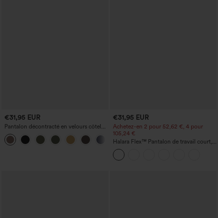
€31,95 EUR
€31,95 EUR
Pantalon décontracté en velours côtelé,
Achetez-en 2 pour 52,62 €, 4 pour
taille mi-haute, poche zippée
105,24 €
+7
Halara Flex™ Pantalon de travail court,
taille haute, coupe fuselée, à poches