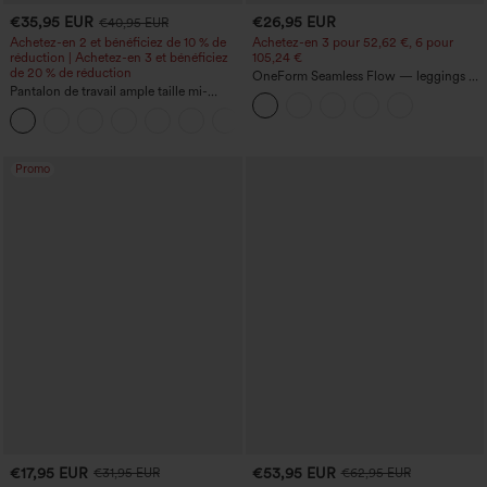
€35,95 EUR
€26,95 EUR
€40,95 EUR
Achetez-en 2 et bénéficiez de 10 % de
Achetez-en 3 pour 52,62 €, 6 pour
réduction | Achetez-en 3 et bénéficiez
105,24 €
de 20 % de réduction
OneForm Seamless Flow — leggings de
Pantalon de travail ample taille mi-
yoga sans coutures, taille mi-haute, effet
haute, coupe « barrel » (jambe en forme
gainant pour le ventre et liftant pour les
+3
de tonneau) avec poches
fesses
Promo
€17,95 EUR
€53,95 EUR
€31,95 EUR
€62,95 EUR