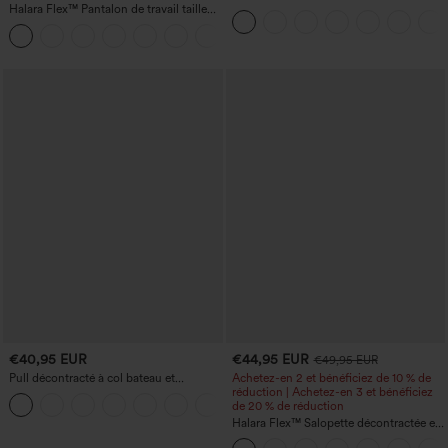
Halara Flex™ Pantalon de travail taille
cordon, coupe large en mélange de lin,
haute sculptant la silhouette, gainant la
avec poches
+10
taille, avec poches, jambe large en
micro-gaufre
€40,95 EUR
€44,95 EUR
€49,95 EUR
Pull décontracté à col bateau et
Achetez-en 2 et bénéficiez de 10 % de
manches chauve-souris
réduction | Achetez-en 3 et bénéficiez
+1
de 20 % de réduction
Halara Flex™ Salopette décontractée en
denim lavé à encolure en V avec poche