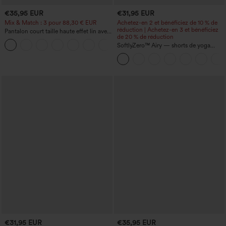
€35,95 EUR
€31,95 EUR
Mix & Match : 3 pour 88,30 € EUR
Achetez-en 2 et bénéficiez de 10 % de
réduction | Achetez-en 3 et bénéficiez
Pantalon court taille haute effet lin avec
de 20 % de réduction
poche zippée
+7
SoftlyZero™ Airy — shorts de yoga
super taille haute 2-en-1 InstantCool
avec poches
€31,95 EUR
€35,95 EUR