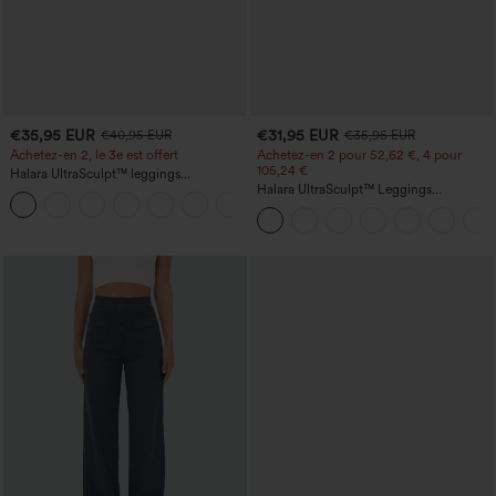
€35,95 EUR
€31,95 EUR
€40,95 EUR
€35,95 EUR
Achetez-en 2, le 3e est offert
Achetez-en 2 pour 52,62 €, 4 pour
105,24 €
Halara UltraSculpt™ leggings
d'entraînement taille haute — fronces
Halara UltraSculpt™ Leggings
+11
liftantes pour le fessier, maintien gainant
d'entraînement sculptants taille haute,
du ventre et poche
effet ventre plat, avec poche