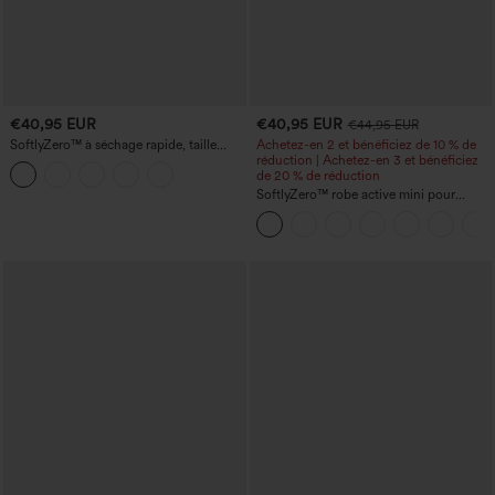
€40,95 EUR
€40,95 EUR
€44,95 EUR
SoftlyZero™ à séchage rapide, taille
Achetez-en 2 et bénéficiez de 10 % de
haute, effet ventre plat, points
réduction | Achetez-en 3 et bénéficiez
réfléchissants, ourlet croisé, short de
de 20 % de réduction
running 2-en-1 5'' avec poches
SoftlyZero™ robe active mini pour
danse, 2-en-1 avec poche, encolure en U
aérienne InstantCool — super facile