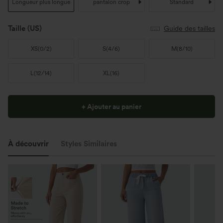
Longueur plus longue
pantalon crop
Standard
Taille
(US)
Guide des tailles
XS
(
0/2
)
S
(
4/6
)
M
(
8/10
)
L
(
12/14
)
XL
(
16
)
+ Ajouter au panier
À découvrir
Styles Similaires