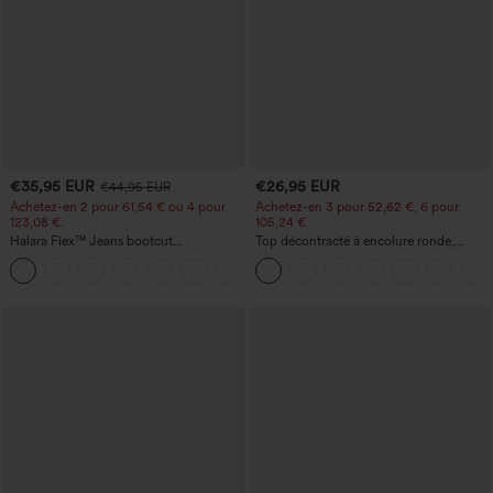
€35,95 EUR
€26,95 EUR
€44,95 EUR
Achetez-en 2 pour 61,54 € ou 4 pour
Achetez-en 3 pour 52,62 €, 6 pour
123,08 €.
105,24 €
Halara Flex™ Jeans bootcut
Top décontracté à encolure ronde,
décontractés taille haute, effet délavé,
manches chauve-souris et coupe ample
+5
avec poches