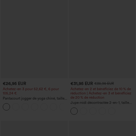
€26,95 EUR
€31,95 EUR
€35,95 EUR
Achetez-en 3 pour 52,62 €, 6 pour
Achetez-en 2 et bénéficiez de 10 % de
105,24 €
réduction | Achetez-en 3 et bénéficiez
de 20 % de réduction
Pantacourt jogger de yoga chiné, taille
haute, à fronces, avec poches.
Jupe midi décontractée 2-en-1, taille
+4
haute à effet gainant, froncée avec
ourlet arrondi, en polaire et PU