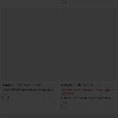
€44,95 EUR
€35,95 EUR
€49,95 EUR
€40,95 EUR
Halara Flex™ Jean décontracté taille
Achetez-en 2 pour 61,54 € ou 4 pour
haute, jambe droite, délavé, avec poches
123,08 €.
+3
Halara Flex™ Jean décontracté lavé
taille haute à poche croisée