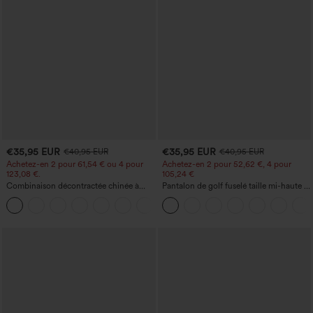
€35,95 EUR
€35,95 EUR
€40,95 EUR
€40,95 EUR
Achetez-en 2 pour 61,54 € ou 4 pour
Achetez-en 2 pour 52,62 €, 4 pour
123,08 €.
105,24 €
Combinaison décontractée chinée à
Pantalon de golf fuselé taille mi-haute à
bretelles réglables, fronces et jambes
cordon, ourlet incurvé, séchage rapide,
+10
larges, avec poches — facile comme
avec poches — UPF40+
tout