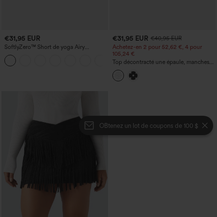
€31,95 EUR
€31,95 EUR
€40,95 EUR
SoftlyZero™ Short de yoga Airy
Achetez-en 2 pour 52,62 €, 4 pour
Crossover, taille haute, 2-en-1,
105,24 €
+11
InstantCool, 3'' avec poches
Top décontracté une épaule, manches
courtes, ourlet arrondi hi-low,
soutien‑gorge intégré, motif à pois
OBtenez un lot de coupons de 100 $