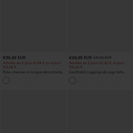
€35,95 EUR
€26,95 EUR
€31,95 EUR
Achetez-en 2 pour 61,54 € ou 4 pour
Achetez-en 2 pour 52,62 €, 4 pour
123,08 €.
105,24 €
Robe-chemise mi-longue décontractée
DayStretch Leggings de yoga taille
à col, mancherons, ceinturée, ourlet
haute à coupe évasée et devant croisé
fendu incurvé et poches