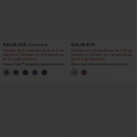
€44,95 EUR
€40,95 EUR
€53,95 EUR
Achetez-en 2 et bénéficiez de 10 % de
Achetez-en 2 et bénéficiez de 10 % de
réduction | Achetez-en 3 et bénéficiez
réduction | Achetez-en 3 et bénéficiez
de 20 % de réduction
de 20 % de réduction
Halara Flex™ salopette décontractée en
Robe midi décontractée à encolure
denim délavé à encolure carrée avec
ronde, sans manches, avec soutien-
poches
gorge intégré et ourlet à volants