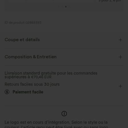
plus ! Code : Aug2026
plus ! Code : Aug2
ID de produit 02888393
Coupe et détails
Près du corps
Soutien-gorge intégré
Dos croisé
Composition & Entretien
Col dégagé
Croisé
Enfilable
Yoga et Pilates
Livraison standard gratuite pour les commandes
supérieures à
Longueur hanches
€70,46 EUR
Sans manches
Élasticité moyenne
Retours faciles sous 30 jours
Élasticité quatre directions
Paiement facile
Le logo est en cours d’intégration. Selon le style ou la
couleur, l’article reçu peut être livré avec ou sans logo.