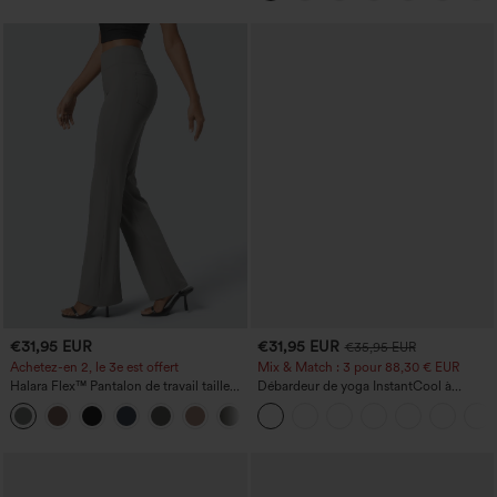
€31,95 EUR
€31,95 EUR
€35,95 EUR
Achetez-en 2, le 3e est offert
Mix & Match : 3 pour 88,30 € EUR
Halara Flex™ Pantalon de travail taille
Débardeur de yoga InstantCool à
haute avec poche latérale arrière et
encolure en U et ourlet arrondi –
+13
légère coupe évasée
UPF50+