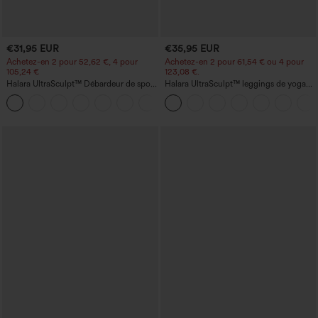
€31,95 EUR
€35,95 EUR
Achetez-en 2 pour 52,62 €, 4 pour
Achetez-en 2 pour 61,54 € ou 4 pour
105,24 €
123,08 €.
Halara UltraSculpt™ Débardeur de sport
Halara UltraSculpt™ leggings de yoga
à col rond et ourlet arrondi
taille haute, gainants avec contrôle du
+11
ventre, coupe bootcut, à poches