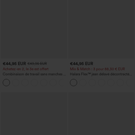
€44,95 EUR
€44,95 EUR
€49,95 EUR
Achetez-en 2, le 3e est offert
Mix & Match : 3 pour 88,30 € EUR
Combinaison de travail sans manches à
Halara Flex™ jean délavé décontracté
encolure bateau, côtés noués, toucher
taille haute à poches, coupe baggy à
+8
frais, rayée, avec poches — Édition Easy
jambe large
Peezy