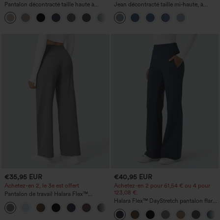
Pantalon décontracté taille haute à
Jean décontracté taille mi‑haute, à
jambe droite, effet lin, avec poches
cordon de serrage, avec poches
+5
€35,95 EUR
€40,95 EUR
Achetez-en 2, le 3e est offert
Achetez-en 2 pour 61,54 € ou 4 pour
123,08 €.
Pantalon de travail Halara Flex™
DayStretch à taille haute, avec poches et
Halara Flex™ DayStretch pantalon flare
+23
coupe droite
de travail, taille mi-haute, poche latérale
zippée