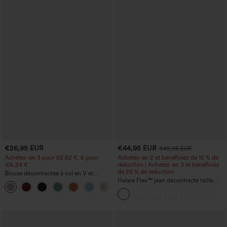
€26,95 EUR
€44,95 EUR
€49,95 EUR
Achetez-en 3 pour 52,62 €, 6 pour
Achetez-en 2 et bénéficiez de 10 % de
105,24 €
réduction | Achetez-en 3 et bénéficiez
de 20 % de réduction
Blouse décontractée à col en V et
manches courtes bouffantes
Halara Flex™ jean décontracté taille
haute, large, avec poches, ourlet
retroussé et effet délavé