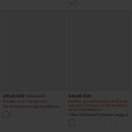
€31,95 EUR
€44,95 EUR
€35,95 EUR
Achetez-en 2, le 3e est offert
Achetez-en 2 et bénéficiez de 10 % de
réduction | Achetez-en 3 et bénéficiez
Top de sport pour yoga asymétrique
de 20 % de réduction
(une épaule) à manches longues avec
+3
ouverture pour le pouce, ourlet arrondi
Halara UltraSculpt™ pantalon baggy de
haut-bas, séchage rapide, soutien-gorge
yoga taille haute à effet gainant pour le
intégré.
ventre, à rayures color block, avec
poches