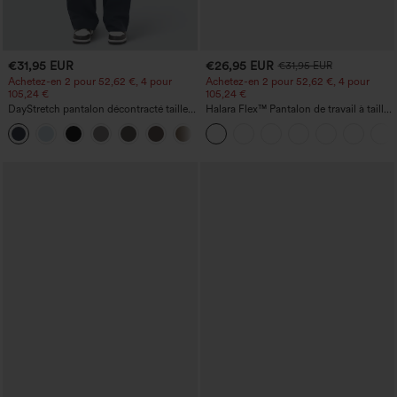
€31,95 EUR
€26,95 EUR
€31,95 EUR
Achetez-en 2 pour 52,62 €, 4 pour
Achetez-en 2 pour 52,62 €, 4 pour
105,24 €
105,24 €
DayStretch pantalon décontracté taille
Halara Flex™ Pantalon de travail à taille
haute avec poches et coupe droite
haute, jambe large, avec poches, en
+23
maille gaufrée