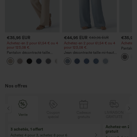
€35,95 EUR
€44,95 EUR
€35,95
€49,95 EUR
Achetez-en 2 pour 61,54 € ou 4
Achetez-en 2 pour 61,54 € ou 4
Achetez-en
pour 123,08 €.
pour 123,08 €.
Pantalon 
Pantalon décontracté taille
Jean décontracté taille mi‑haute,
DayStretch
haute à jambe droite, effet lin,
à cordon de serrage, avec
poches et
+5
avec poches
poches
Nos offres
Coupon
Cadeaux
LIVRAISON
e
Vente
spécial
gratuits
GRATUITE
10% de réduction
12% de réductio
Pour toute commande de 107,00 € et
Pour toute comman