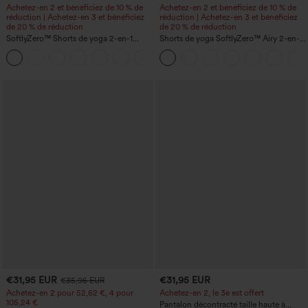
Achetez-en 2 et bénéficiez de 10 % de
Achetez-en 2 et bénéficiez de 10 % de
réduction | Achetez-en 3 et bénéficiez
réduction | Achetez-en 3 et bénéficiez
de 20 % de réduction
de 20 % de réduction
SoftlyZero™ Shorts de yoga 2-en-1
Shorts de yoga SoftlyZero™ Airy 2-en-1
InstantCool, super taille haute, aérés, 5''
InstantCool, super taille haute, 7" avec
+20
avec poches — longueur allongée
poches
€31,95 EUR
€31,95 EUR
€35,95 EUR
Achetez-en 2 pour 52,62 €, 4 pour
Achetez-en 2, le 3e est offert
105,24 €
Pantalon décontracté taille haute à