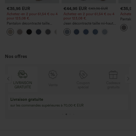
€35,95 EUR
€44,95 EUR
€35,95
€49,95 EUR
Achetez-en 2 pour 61,54 € ou 4
Achetez-en 2 pour 61,54 € ou 4
Achetez-en
pour 123,08 €.
pour 123,08 €.
Pantalon 
Pantalon décontracté taille
Jean décontracté taille mi‑haute,
DayStretch
haute à jambe droite, effet lin,
à cordon de serrage, avec
poches et
+5
avec poches
poches
Nos offres
N
Coupon
Cadeaux
LIVRAISON
Vente
E
spécial
gratuits
GRATUITE
Achetez-en 2, ob
3 achetés, 1 offert
gratuit
Achetez 4 pour 3, achetez 8 pour 6
3 pour 2, 6 pour 4,