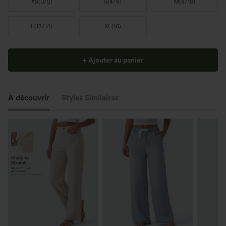
XS
(
0/2
)
S
(
4/6
)
M
(
8/10
)
L
(
12/14
)
XL
(
16
)
+ Ajouter au panier
À découvrir
Styles Similaires