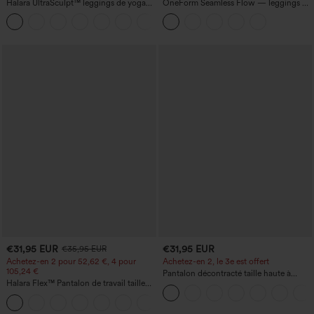
Halara UltraSculpt™ leggings de yoga
OneForm Seamless Flow — leggings de
taille haute, gainants avec contrôle du
yoga sans coutures, taille mi-haute, effet
+11
ventre, coupe bootcut, à poches
gainant pour le ventre et liftant pour les
fesses
€31,95 EUR
€31,95 EUR
€35,95 EUR
Achetez-en 2 pour 52,62 €, 4 pour
Achetez-en 2, le 3e est offert
105,24 €
Pantalon décontracté taille haute à
Halara Flex™ Pantalon de travail taille
cordon, coupe large en mélange de lin,
haute sculptant la silhouette, gainant la
avec poches
+10
taille, avec poches, jambe large en
micro-gaufre