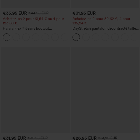
€35,95 EUR
€31,95 EUR
€44,95 EUR
Achetez-en 2 pour 61,54 € ou 4 pour
Achetez-en 2 pour 52,62 €, 4 pour
123,08 €.
105,24 €
Halara Flex™ Jeans bootcut
DayStretch pantalon décontracté taille
décontractés taille haute, effet délavé,
haute avec poches et coupe droite
+5
avec poches
€31,95 EUR
€26,95 EUR
€35,95 EUR
€31,95 EUR