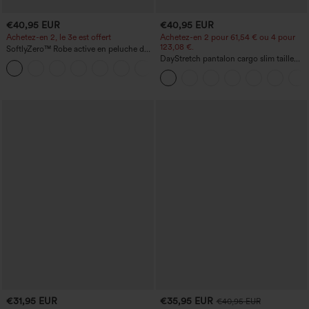
€40,95 EUR
€40,95 EUR
Achetez-en 2, le 3e est offert
Achetez-en 2 pour 61,54 € ou 4 pour
123,08 €.
SoftlyZero™ Robe active en peluche dos
nu — Édition Hyper Facile
DayStretch pantalon cargo slim taille
+29
haute, poches zippées, uni
€31,95 EUR
€35,95 EUR
€40,95 EUR