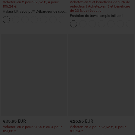
Achetez-en 2 pour 52,62 €, 4 pour
Achetez-en 2 et bénéficiez de 10 % de
105,24 €
réduction | Achetez-en 3 et bénéficiez
de 20 % de réduction
Halara UltraSculpt™ Débardeur de sport
à col rond et ourlet arrondi
Pantalon de travail ample taille mi-
+11
haute, coupe « barrel » (jambe en forme
de tonneau) avec poches
€35,95 EUR
€26,95 EUR
Achetez-en 2 pour 61,54 € ou 4 pour
Achetez-en 3 pour 52,62 €, 6 pour
123,08 €.
105,24 €