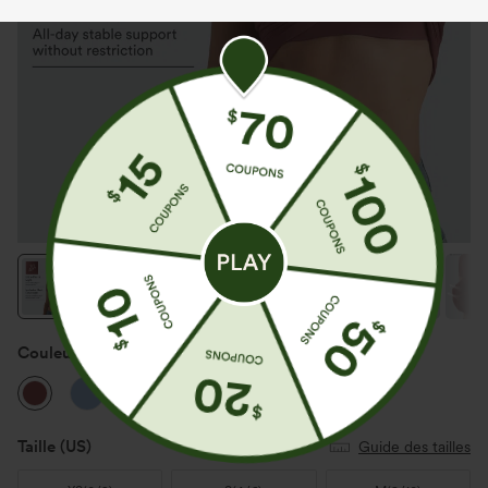
Couleur
Brandy Snifter
Taille
(US)
Guide des tailles