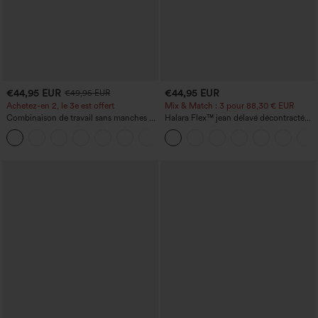
€44,95 EUR
€44,95 EUR
€49,95 EUR
Achetez-en 2, le 3e est offert
Mix & Match : 3 pour 88,30 € EUR
Combinaison de travail sans manches à
Halara Flex™ jean délavé décontracté
encolure bateau, côtés noués, toucher
taille haute à poches, coupe baggy à
+8
frais, rayée, avec poches — Édition Easy
jambe large
Peezy