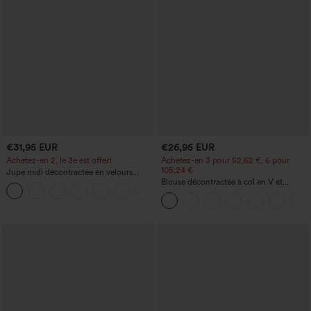
€31,95 EUR
€26,95 EUR
Achetez-en 2, le 3e est offert
Achetez-en 3 pour 52,62 €, 6 pour
105,24 €
Jupe midi décontractée en velours
côtelé, taille mi-haute, poches avant
Blouse décontractée à col en V et
+1
latérales à rabat
manches courtes bouffantes