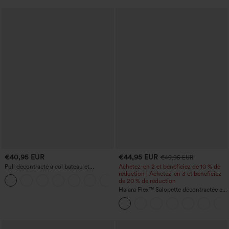
€40,95 EUR
€44,95 EUR
€49,95 EUR
Pull décontracté à col bateau et
Achetez-en 2 et bénéficiez de 10 % de
manches chauve-souris
réduction | Achetez-en 3 et bénéficiez
+1
de 20 % de réduction
Halara Flex™ Salopette décontractée en
denim lavé à encolure en V avec poche