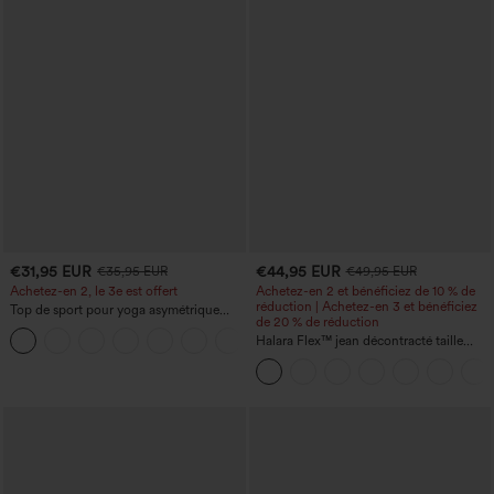
€31,95 EUR
€44,95 EUR
€35,95 EUR
€49,95 EUR
Achetez-en 2, le 3e est offert
Achetez-en 2 et bénéficiez de 10 % de
réduction | Achetez-en 3 et bénéficiez
Top de sport pour yoga asymétrique
de 20 % de réduction
(une épaule) à manches longues avec
+3
ouverture pour le pouce, ourlet arrondi
Halara Flex™ jean décontracté taille
haut-bas, séchage rapide, soutien-gorge
haute, large, avec poches, ourlet
intégré.
retroussé et effet délavé