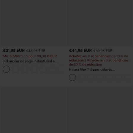
€31,95 EUR
€44,95 EUR
€35,95 EUR
€49,95 EUR
Mix & Match : 3 pour 88,30 € EUR
Achetez-en 2 et bénéficiez de 10 % de
réduction | Achetez-en 3 et bénéficiez
Débardeur de yoga InstantCool à
de 20 % de réduction
encolure en U et ourlet arrondi –
UPF50+
Halara Flex™ Jeans délavés
décontractés, coupe baggy à jambe
large, taille basse asymétrique, poches
zippées