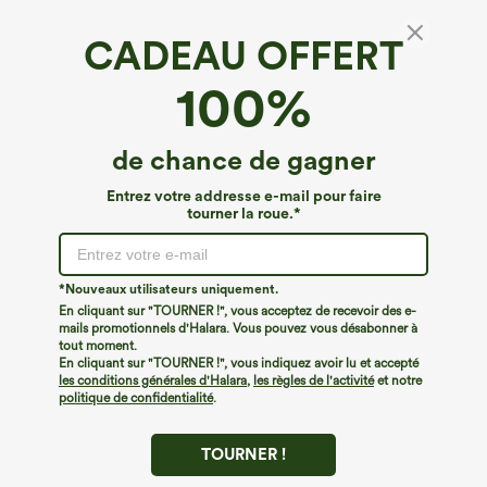
CADEAU OFFERT
T-shirt décontracté à encolure dégagée,
100%
manches courtes et soutien-gorge intégré —
bonnets B-DD
€40,95 EUR
de chance de gagner
Entrez votre addresse e-mail pour faire
tourner la roue.*
*Nouveaux utilisateurs uniquement.
En cliquant sur "TOURNER !", vous acceptez de recevoir des e-
mails promotionnels d'Halara. Vous pouvez vous désabonner à
tout moment.
En cliquant sur "TOURNER !", vous indiquez avoir lu et accepté
les conditions générales d'Halara
,
les règles de l'activité
et notre
politique de confidentialité
.
TOURNER !