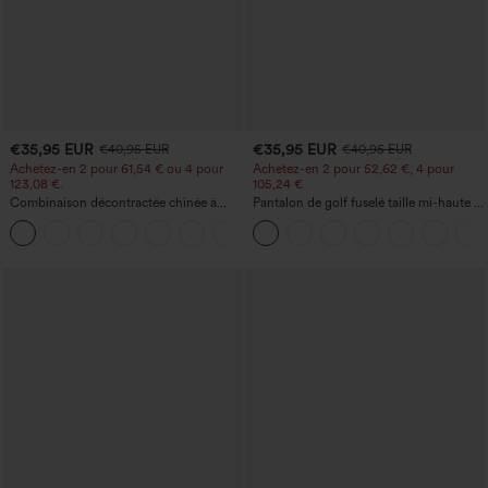
€35,95 EUR
€35,95 EUR
€40,95 EUR
€40,95 EUR
Achetez-en 2 pour 61,54 € ou 4 pour
Achetez-en 2 pour 52,62 €, 4 pour
123,08 €.
105,24 €
Combinaison décontractée chinée à
Pantalon de golf fuselé taille mi-haute à
bretelles réglables, fronces et jambes
cordon, ourlet incurvé, séchage rapide,
+10
larges, avec poches — facile comme
avec poches — UPF40+
tout