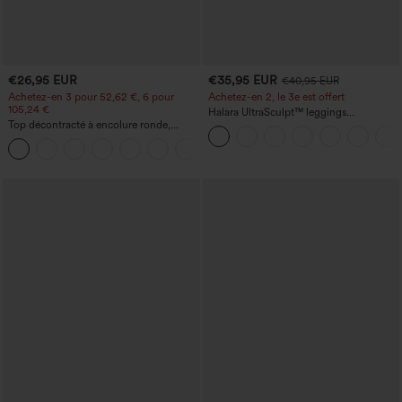
€26,95 EUR
€35,95 EUR
€40,95 EUR
Achetez-en 3 pour 52,62 €, 6 pour
Achetez-en 2, le 3e est offert
105,24 €
Halara UltraSculpt™ leggings
Top décontracté à encolure ronde,
d'entraînement taille haute — fronces
manches chauve-souris et coupe ample
liftantes pour le fessier, maintien gainant
+1
du ventre et poche