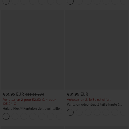
+20
avec poches — longueur allongée
poches
€31,95 EUR
€31,95 EUR
€35,95 EUR
Achetez-en 2 pour 52,62 €, 4 pour
Achetez-en 2, le 3e est offert
105,24 €
Pantalon décontracté taille haute à
Halara Flex™ Pantalon de travail taille
cordon, coupe large en mélange de lin,
haute sculptant la silhouette, gainant la
avec poches
+10
taille, avec poches, jambe large en
micro-gaufre