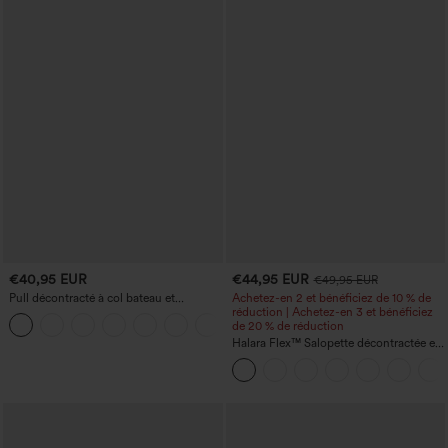
€40,95 EUR
€44,95 EUR
€49,95 EUR
Pull décontracté à col bateau et
Achetez-en 2 et bénéficiez de 10 % de
manches chauve-souris
réduction | Achetez-en 3 et bénéficiez
+1
de 20 % de réduction
Halara Flex™ Salopette décontractée en
denim lavé à encolure en V avec poche