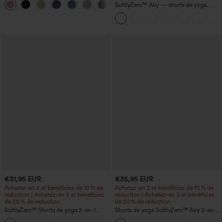
+7
SoftlyZero™ Airy — shorts de yoga
super taille haute 2-en-1 InstantCool
avec poches
€31,95 EUR
€35,95 EUR
Achetez-en 2 et bénéficiez de 10 % de
Achetez-en 2 et bénéficiez de 10 % de
réduction | Achetez-en 3 et bénéficiez
réduction | Achetez-en 3 et bénéficiez
de 20 % de réduction
de 20 % de réduction
SoftlyZero™ Shorts de yoga 2-en-1
Shorts de yoga SoftlyZero™ Airy 2-en-1
InstantCool, super taille haute, aérés, 5''
InstantCool, super taille haute, 7" avec