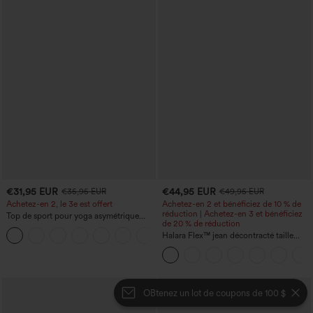
€31,95 EUR
€44,95 EUR
€35,95 EUR
€49,95 EUR
Achetez-en 2, le 3e est offert
Achetez-en 2 et bénéficiez de 10 % de
réduction | Achetez-en 3 et bénéficiez
Top de sport pour yoga asymétrique
de 20 % de réduction
(une épaule) à manches longues avec
+3
ouverture pour le pouce, ourlet arrondi
Halara Flex™ jean décontracté taille
haut-bas, séchage rapide, soutien-gorge
haute, large, avec poches, ourlet
intégré.
retroussé et effet délavé
OBtenez un lot de coupons de 100 $