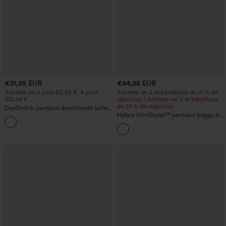
€31,95 EUR
€44,95 EUR
Achetez-en 2 pour 52,62 €, 4 pour
Achetez-en 2 et bénéficiez de 10 % de
105,24 €
réduction | Achetez-en 3 et bénéficiez
de 20 % de réduction
DayStretch pantalon décontracté taille
haute à jambe en forme de tonneau
Halara UltraSculpt™ pantalon baggy de
+5
avec poches
yoga taille haute à effet gainant pour le
ventre, à rayures color block, avec
poches