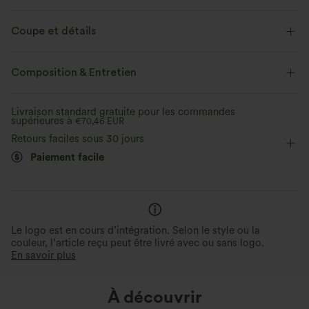
Coupe et détails
Soutien-gorge intégré
Col rond
Décontracté
Composition & Entretien
Longueur hanches
Manches courtes
Haute élasticité
Livraison standard gratuite pour les commandes
supérieures à
Élasticité quatre directions
€70,46 EUR
Retours faciles sous 30 jours
Paiement facile
Idéal pour différentes tailles de
S'adapte à différentes
bonnets
morphologies
Stable built-in jelly bra supports without
3 fois plus extensible, pour une
compression, even after 8 hours of wear,
mouvement optimale et un con
and provides coverage for all bust sizes.
à différentes morphologies.
Le logo est en cours d’intégration. Selon le style ou la
couleur, l’article reçu peut être livré avec ou sans logo.
En savoir plus
À découvrir