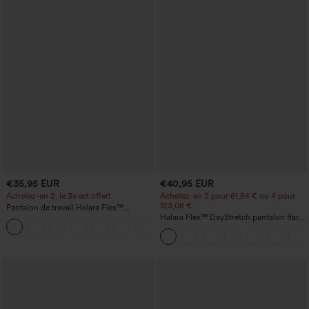
€35,95 EUR
€40,95 EUR
Achetez-en 2, le 3e est offert
Achetez-en 2 pour 61,54 € ou 4 pour
123,08 €.
Pantalon de travail Halara Flex™
DayStretch à taille haute, avec poches et
Halara Flex™ DayStretch pantalon flare
+23
coupe droite
de travail, taille mi-haute, poche latérale
zippée