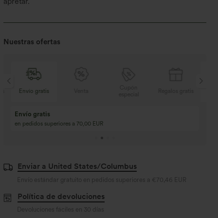
apretar.
Nuestras ofertas
Cupón
s
Venta
Regalos gratis
Envío gratis
especial
Compra 2 y llévate 
Compra 3 y llévate 1 gratis
Compra 3 por 2, Com
Compra 4 por 3, compra 8 por 6
Compra 9 por 6
Enviar a United States/Columbus
Envío estándar gratuito en pedidos superiores a
€70,46 EUR
Política de devoluciones
Devoluciones fáciles en 30 días