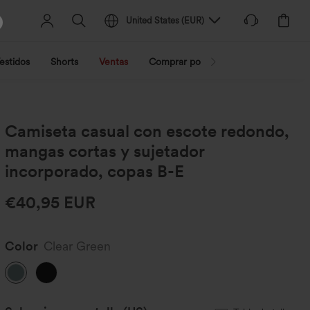
United States
(
EUR
)
estidos
Shorts
Ventas
Comprar por actividad
Compra po
Camiseta casual con escote redondo,
mangas cortas y sujetador
incorporado, copas B-E
€40,95 EUR
Color
Clear Green