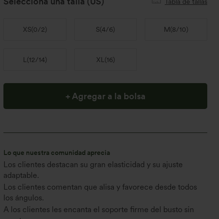
Selecciona una talla
(US)
Tabla de tallas
XS
(
0/2
)
S
(
4/6
)
M
(
8/10
)
L
(
12/14
)
XL
(
16
)
+ Agregar a la bolsa
Lo que nuestra comunidad aprecia
Los clientes destacan su gran elasticidad y su ajuste
adaptable.
Los clientes comentan que alisa y favorece desde todos
los ángulos.
A los clientes les encanta el soporte firme del busto sin