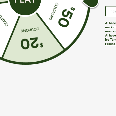
Al hace
marketi
momen
Al hace
los Tér
reconoc