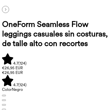
OneForm Seamless Flow
leggings casuales sin costuras,
de talle alto con recortes
4.7
(
124
)
€26,95 EUR
€26,95 EUR
4.7
(
124
)
Color
Negro