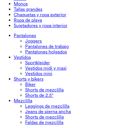
Shorts de mezclilla
Leggings push up
Sujetadores deportivos
Faldas
Monos
Faldas de mezclilla
Leggings de yoga
Camisetas
Faldas deportivas
Monos
Tallas grandes
Faldas mini
Overoles
Tallas grandes
Chaquetas y ropa exterior
Faldas maxi y midi
Monos cortos
Prendas inferiores talla grande
Chaquetas y ropa exterior
Ropa de playa
Tops talla grande
Chaquetas y ropa exterior
Ropa de playa
Sujetadores y ropa interior
Vestidos talla grande
Ropa exterior
Tops de baño
Sujetadores y ropa interior
Partes de abajo de baño
Sujetadores
Pantalones
Conjuntos de baño
Ropa interior
Joggers
Pantalones de trabajo
Pantalones holgados
Vestidos
Sportkleider
Vestidos midi y maxi
Vestidos mini
Shorts y bikers
Biker
Shorts de mezclilla
Shorts de 2.5"
Mezclilla
Leggings de mezclilla
Jeans de pierna ancha
Shorts de mezclilla
Faldas de mezclilla