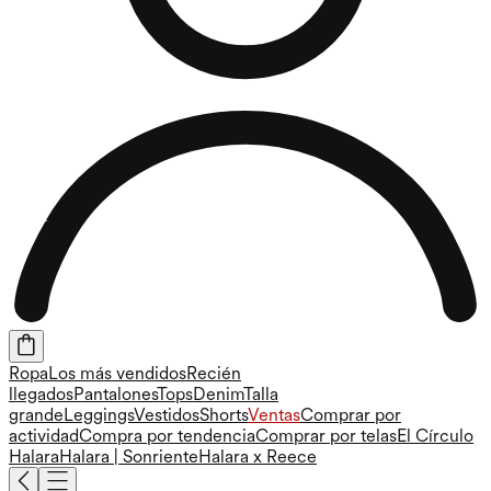
Ropa
Los más vendidos
Recién
llegados
Pantalones
Tops
Denim
Talla
grande
Leggings
Vestidos
Shorts
Ventas
Comprar por
actividad
Compra por tendencia
Comprar por telas
El Círculo
Halara
Halara | Sonriente
Halara x Reece