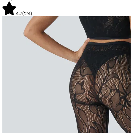
4.7
(
124
)