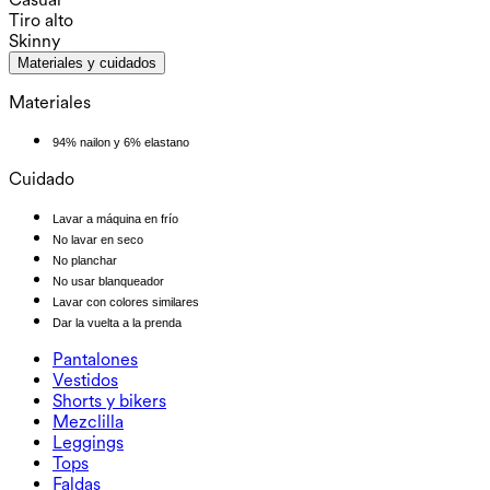
Tiro alto
Skinny
Materiales y cuidados
Materiales
94% nailon y 6% elastano
Cuidado
Lavar a máquina en frío
No lavar en seco
No planchar
No usar blanqueador
Lavar con colores similares
Dar la vuelta a la prenda
Pantalones
Pantalones
Vestidos
Joggers
Vestidos
Shorts y bikers
Pantalones de trabajo
Sportkleider
Shorts y bikers
Mezclilla
Pantalones holgados
Vestidos midi y maxi
Biker
Mezclilla
Leggings
Vestidos mini
Shorts de mezclilla
Leggings de mezclilla
Leggings
Tops
Shorts de 2.5"
Jeans de pierna ancha
Leggings de mezclilla
Tops
Faldas