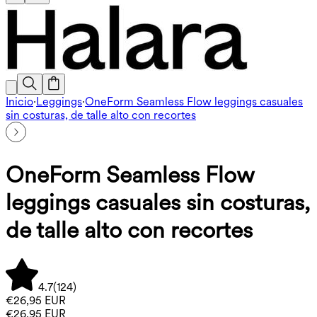
Inicio
·
Leggings
·
OneForm Seamless Flow leggings casuales
sin costuras, de talle alto con recortes
OneForm Seamless Flow
leggings casuales sin costuras,
de talle alto con recortes
4.7
(
124
)
€26,95 EUR
€26,95 EUR