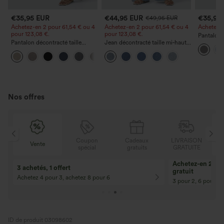
€35,95 EUR
€44,95 EUR
€35,95
€49,95 EUR
Achetez-en 2 pour 61,54 € ou 4
Achetez-en 2 pour 61,54 € ou 4
Achetez-en
pour 123,08 €.
pour 123,08 €.
Pantalon 
Pantalon décontracté taille
Jean décontracté taille mi‑haute,
DayStretch
haute à jambe droite, effet lin,
à cordon de serrage, avec
poches et
+5
avec poches
poches
Nos offres
N
Coupon
Cadeaux
LIVRAISON
Vente
E
spécial
gratuits
GRATUITE
Achetez-en 2, ob
3 achetés, 1 offert
gratuit
Achetez 4 pour 3, achetez 8 pour 6
3 pour 2, 6 pour 4,
ID de produit 03098602