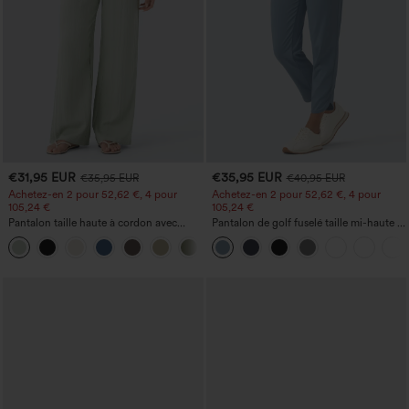
€31,95 EUR
€35,95 EUR
€35,95 EUR
€40,95 EUR
Achetez-en 2 pour 52,62 €, 4 pour
Achetez-en 2 pour 52,62 €, 4 pour
105,24 €
105,24 €
Pantalon taille haute à cordon avec
Pantalon de golf fuselé taille mi-haute à
poches, jambe large et coupe ample,
cordon, ourlet incurvé, séchage rapide,
+15
style décontracté, effet lin
avec poches — UPF40+