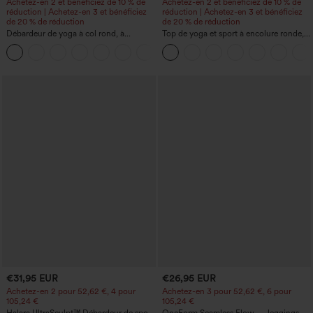
Achetez-en 2 et bénéficiez de 10 % de
Achetez-en 2 et bénéficiez de 10 % de
réduction | Achetez-en 3 et bénéficiez
réduction | Achetez-en 3 et bénéficiez
de 20 % de réduction
de 20 % de réduction
Débardeur de yoga à col rond, à
Top de yoga et sport à encolure ronde,
fronces, effet rafraîchissant - UPF50+
manches courtes, à fronces, effet
+16
rafraîchissant au toucher - UPF50+
€31,95 EUR
€26,95 EUR
Achetez-en 2 pour 52,62 €, 4 pour
Achetez-en 3 pour 52,62 €, 6 pour
105,24 €
105,24 €
Halara UltraSculpt™ Débardeur de sport
OneForm Seamless Flow — leggings de