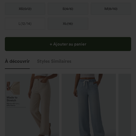
XS
(
0/2
)
S
(
4/6
)
M
(
8/10
)
L
(
12/14
)
XL
(
16
)
+ Ajouter au panier
À découvrir
Styles Similaires