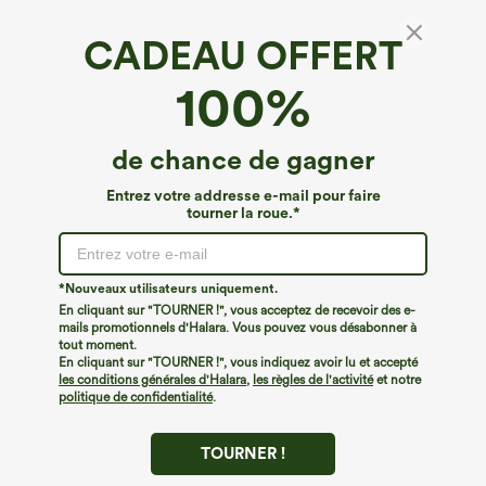
CADEAU OFFERT
Haut de golf à manches courtes — toucher
100%
frais, séchage rapide — UPF50+
4.8
(
4
)
de chance de gagner
€20,95 EUR
Entrez votre addresse e-mail pour faire
tourner la roue.*
*Nouveaux utilisateurs uniquement.
En cliquant sur "TOURNER !", vous acceptez de recevoir des e-
mails promotionnels d'Halara. Vous pouvez vous désabonner à
tout moment.
En cliquant sur "TOURNER !", vous indiquez avoir lu et accepté
les conditions générales d'Halara
,
les règles de l'activité
et notre
politique de confidentialité
.
TOURNER !