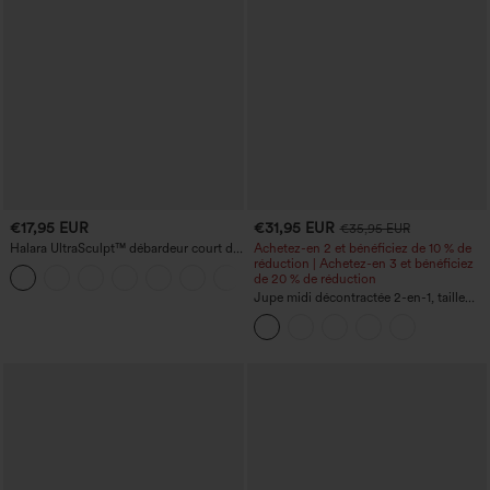
€17,95 EUR
€31,95 EUR
€35,95 EUR
Halara UltraSculpt™ débardeur court de
Achetez-en 2 et bénéficiez de 10 % de
yoga dos nu torsadé à bretelles doubles
réduction | Achetez-en 3 et bénéficiez
+11
de 20 % de réduction
Jupe midi décontractée 2-en-1, taille
haute à effet gainant, froncée avec
ourlet arrondi, en polaire et PU