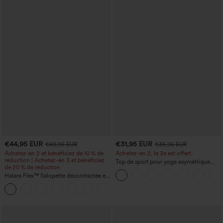
€44,95 EUR
€31,95 EUR
€49,95 EUR
€35,95 EUR
Achetez-en 2 et bénéficiez de 10 % de
Achetez-en 2, le 3e est offert
réduction | Achetez-en 3 et bénéficiez
Top de sport pour yoga asymétrique
de 20 % de réduction
(une épaule) à manches longues avec
Halara Flex™ Salopette décontractée en
ouverture pour le pouce, ourlet arrondi
denim lavé à encolure en V avec poche
haut-bas, séchage rapide, soutien-gorge
+1
intégré.