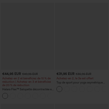
€44,95 EUR
€31,95 EUR
€49,95 EUR
€35,95 EUR
Achetez-en 2 et bénéficiez de 10 % de
Achetez-en 2, le 3e est offert
réduction | Achetez-en 3 et bénéficiez
Top de sport pour yoga asymétrique
de 20 % de réduction
(une épaule) à manches longues avec
Halara Flex™ Salopette décontractée en
ouverture pour le pouce, ourlet arrondi
denim lavé à encolure en V avec poche
haut-bas, séchage rapide, soutien-gorge
+1
intégré.