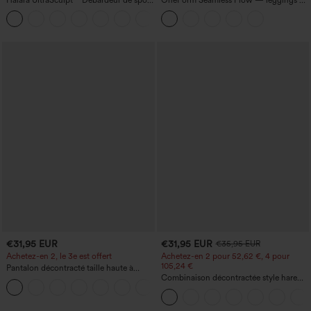
à col rond et ourlet arrondi
yoga sans coutures, taille mi-haute, effet
+11
gainant pour le ventre et liftant pour les
fesses
€31,95 EUR
€31,95 EUR
€35,95 EUR
Achetez-en 2, le 3e est offert
Achetez-en 2 pour 52,62 €, 4 pour
105,24 €
Pantalon décontracté taille haute à
cordon, coupe large en mélange de lin,
Combinaison décontractée style harem,
+5
avec poches
encolure en U et poche - Édition Easy
Peezy