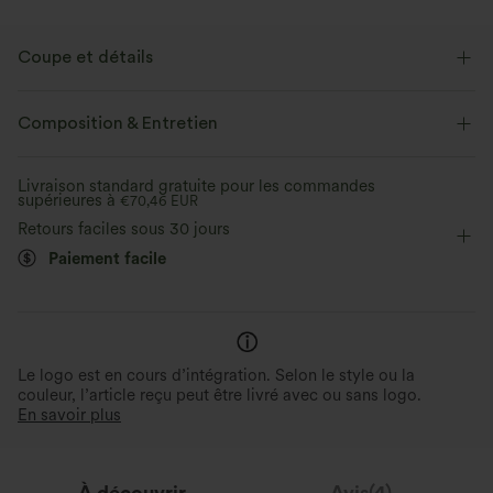
Coupe et détails
Près du corps
Revers
Braguette boutonnée
Composition & Entretien
Enfilable
Golf
Longueur hanches
Livraison standard gratuite pour les commandes
supérieures à
Manches courtes
€70,46 EUR
Élasticité quatre directions
Retours faciles sous 30 jours
Paiement facile
Le logo est en cours d’intégration. Selon le style ou la
couleur, l’article reçu peut être livré avec ou sans logo.
En savoir plus
À découvrir
Avis(4)