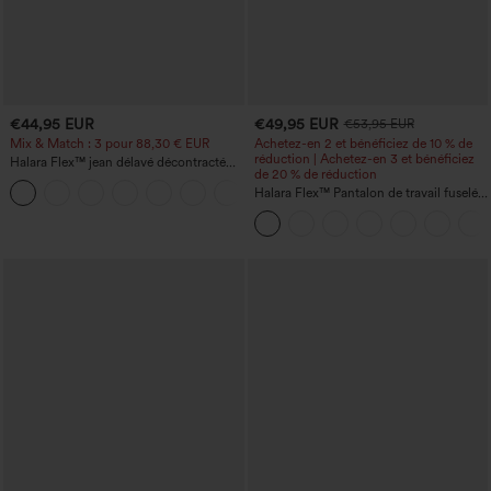
€44,95 EUR
€49,95 EUR
€53,95 EUR
Mix & Match : 3 pour 88,30 € EUR
Achetez-en 2 et bénéficiez de 10 % de
réduction | Achetez-en 3 et bénéficiez
Halara Flex™ jean délavé décontracté
de 20 % de réduction
taille haute à poches, coupe baggy à
+2
jambe large
Halara Flex™ Pantalon de travail fuselé,
uni, taille haute, avec poches