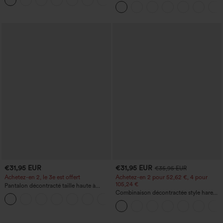
fessier, maintien du ventre, avec poche
super taille haute 2-en-1 InstantCool
avec poches
€31,95 EUR
€31,95 EUR
€35,95 EUR
Achetez-en 2, le 3e est offert
Achetez-en 2 pour 52,62 €, 4 pour
105,24 €
Pantalon décontracté taille haute à
cordon, coupe large en mélange de lin,
Combinaison décontractée style harem,
+5
avec poches
encolure en U et poche - Édition Easy
Peezy