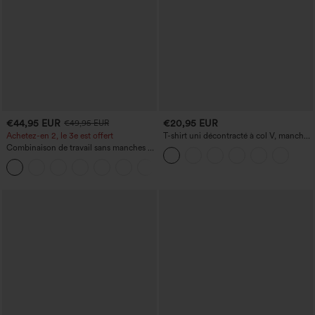
€44,95 EUR
€20,95 EUR
€49,95 EUR
Achetez-en 2, le 3e est offert
T-shirt uni décontracté à col V, manches
courtes et fronces
Combinaison de travail sans manches à
encolure bateau, côtés noués, toucher
+8
frais, rayée, avec poches — Édition Easy
Peezy