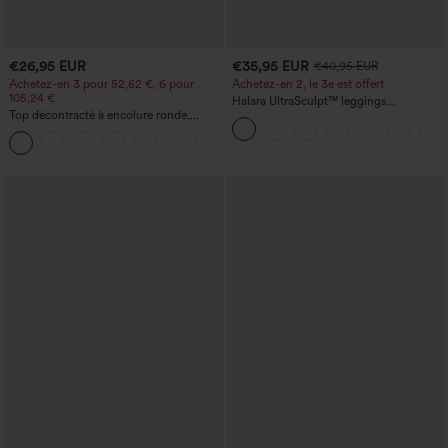
€26,95 EUR
€35,95 EUR
€40,95 EUR
Achetez-en 3 pour 52,62 €, 6 pour
Achetez-en 2, le 3e est offert
105,24 €
Halara UltraSculpt™ leggings
Top décontracté à encolure ronde,
d'entraînement taille haute — fronces
manches chauve-souris et coupe ample
liftantes pour le fessier, maintien gainant
+1
du ventre et poche