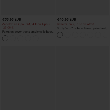
€35,95 EUR
€40,95 EUR
Achetez-en 2 pour 61,54 € ou 4 pour
Achetez-en 2, le 3e est offert
123,08 €.
SoftlyZero™ Robe active en peluche dos
Pantalon décontracté ample taille haute
nu — Édition Hyper Facile
à jambes larges, avec poches