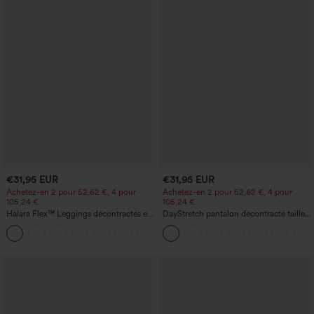
€31,95 EUR
€31,95 EUR
Achetez-en 2 pour 52,62 €, 4 pour
Achetez-en 2 pour 52,62 €, 4 pour
105,24 €
105,24 €
Halara Flex™ Leggings décontractés en
DayStretch pantalon décontracté taille
jean à taille haute avec poches
haute à jambe en forme de tonneau
avec poches