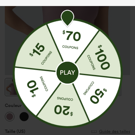
Couleur
Nostalgia Rose
Taille
(US)
Guide des tailles