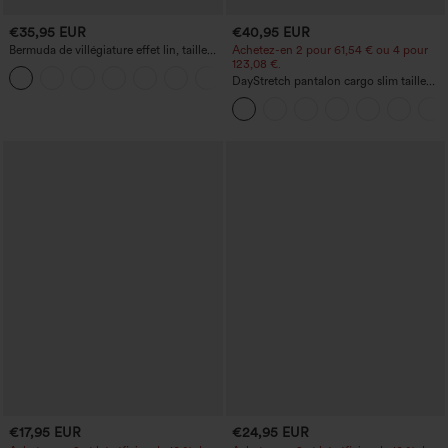
€35,95 EUR
€40,95 EUR
Bermuda de villégiature effet lin, taille
Achetez-en 2 pour 61,54 € ou 4 pour
haute, ourlet roulotté, longueur 10'' avec
123,08 €.
+3
poches
DayStretch pantalon cargo slim taille
haute, poches zippées, uni
€17,95 EUR
€24,95 EUR