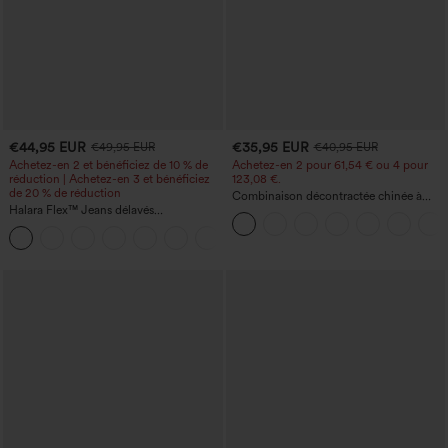
€44,95 EUR
€35,95 EUR
€49,95 EUR
€40,95 EUR
Achetez-en 2 et bénéficiez de 10 % de
Achetez-en 2 pour 61,54 € ou 4 pour
réduction | Achetez-en 3 et bénéficiez
123,08 €.
de 20 % de réduction
Combinaison décontractée chinée à
Halara Flex™ Jeans délavés
bretelles réglables, fronces et jambes
décontractés, coupe baggy à jambe
larges, avec poches — facile comme
+5
large, taille basse asymétrique, poches
tout
zippées