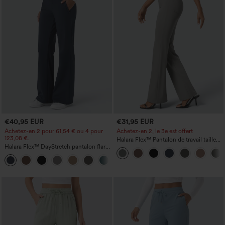
€40,95 EUR
€31,95 EUR
Achetez-en 2 pour 61,54 € ou 4 pour
Achetez-en 2, le 3e est offert
123,08 €.
Halara Flex™ Pantalon de travail taille
Halara Flex™ DayStretch pantalon flare
haute avec poche latérale arrière et
de travail, taille mi-haute, poche latérale
légère coupe évasée
+12
zippée