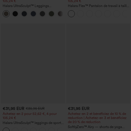
105,24 €
105,24 €
Halara UltraSculpt™ Leggings
Halara Flex™ Pantalon de travail à taille
d'entraînement sculptants taille haute,
haute, jambe large, avec poches, en
+16
effet ventre plat, avec poche
maille gaufrée
€31,95 EUR
€31,95 EUR
€35,95 EUR
Achetez-en 2 pour 52,62 €, 4 pour
Achetez-en 2 et bénéficiez de 10 % de
105,24 €
réduction | Achetez-en 3 et bénéficiez
de 20 % de réduction
Halara UltraSculpt™ leggings de sport
taille haute sculptants — rehaussement
SoftlyZero™ Airy — shorts de yoga
+15