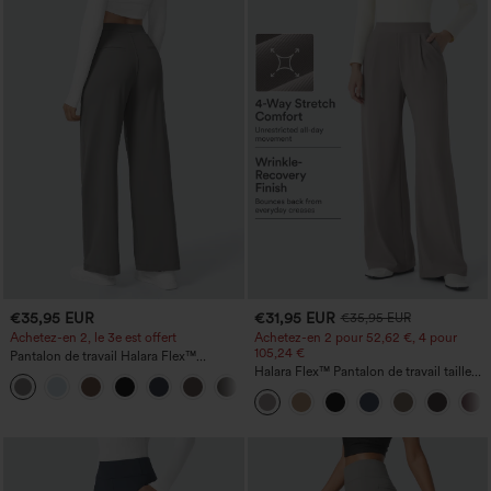
€35,95 EUR
€31,95 EUR
€35,95 EUR
Achetez-en 2, le 3e est offert
Achetez-en 2 pour 52,62 €, 4 pour
105,24 €
Pantalon de travail Halara Flex™
DayStretch à taille haute, avec poches et
Halara Flex™ Pantalon de travail taille
+23
coupe droite
haute sculptant la silhouette, gainant la
taille, avec poches, jambe large en
micro-gaufre