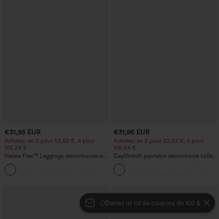
€31,95 EUR
€31,95 EUR
Achetez-en 2 pour 52,62 €, 4 pour
Achetez-en 2 pour 52,62 €, 4 pour
105,24 €
105,24 €
Halara Flex™ Leggings décontractés en
DayStretch pantalon décontracté taille
jean à taille haute avec poches
haute à jambe en forme de tonneau
avec poches
OBtenez un lot de coupons de 100 $