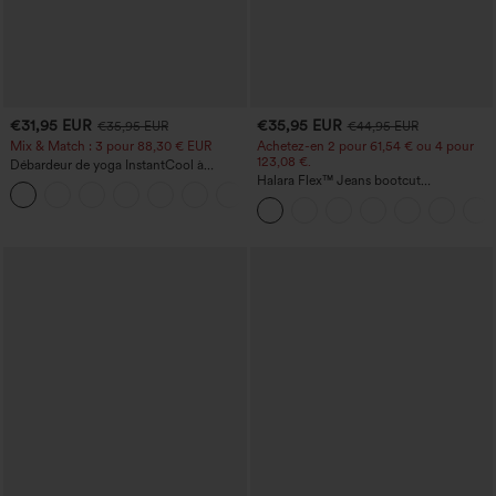
€31,95 EUR
€35,95 EUR
€35,95 EUR
€44,95 EUR
Mix & Match : 3 pour 88,30 € EUR
Achetez-en 2 pour 61,54 € ou 4 pour
123,08 €.
Débardeur de yoga InstantCool à
encolure en U et ourlet arrondi –
Halara Flex™ Jeans bootcut
UPF50+
décontractés taille haute, effet délavé,
avec poches